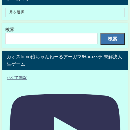
検索
検索
カオスtomo娘ちゃんねーるアーガマ!Haraハラ!未解決人
生ゲーム
ハゲて無双