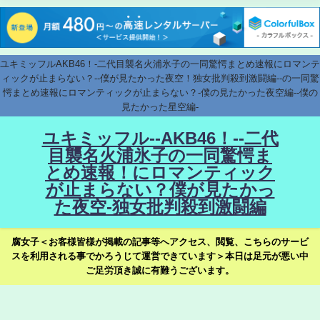
ユキミッフルAKB46！-二代目襲名火浦氷子の一同驚愕まとめ速報にロマンテ
ィックが止まらない？--僕が見たかった夜空！独女批判殺到激闘編--の一同驚
愕まとめ速報にロマンティックが止まらない？-僕の見たかった夜空編--僕の
見たかった星空編-
ユキミッフル--AKB46！--二代
目襲名火浦氷子の一同驚愕ま
とめ速報！にロマンティック
が止まらない？僕が見たかっ
た夜空-独女批判殺到激闘編
腐女子＜お客様皆様が掲載の記事等へアクセス、閲覧、こちらのサービ
スを利用される事でかろうじて運営できています＞本日は足元が悪い中
ご足労頂き誠に有難うございます。