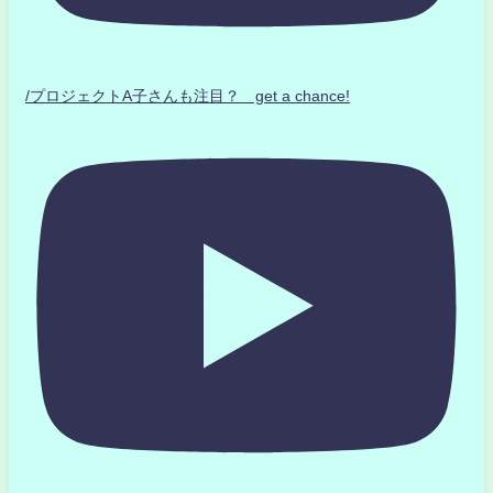
/プロジェクトA子さんも注目？ get a chance!