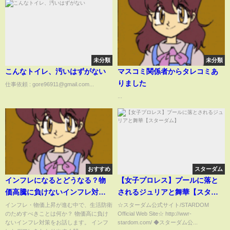
未分類
未分類
こんなトイレ、汚いはずがない
マスコミ関係者からタレコミあ
りました
仕事依頼 : gore96911@gmail.com...
...
おすすめ
スターダム
インフレになるとどうなる？物
【女子プロレス】プールに落と
価高騰に負けないインフレ対策4
されるジュリアと舞華【スター
選
ダム】
インフレ・物価上昇が進む中で、生活防衛
☆スターダム公式サイト/STARDOM
のためすべきことは何か？ 物価高に負け
Official Web Site☆ http://wwr-
ないインフレ対策をお話します。 インフ
stardom.com/ ◆スターダム公...