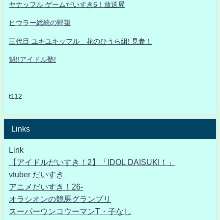
ヤナッフル ゲームだいすき6！放送局
ヒウラー総統の野望
三代目 ユキユキッフル 花のひうら組! 見参！
魁!!アイドル塾!
t112
Links
Link
【アイドルだいすき！2】「IDOL DAISUKI！」
vtuber だいすき
アニメだいすき！26-
オラシオンの競馬グランプリ
スーパーウンコウーマンT・子なし