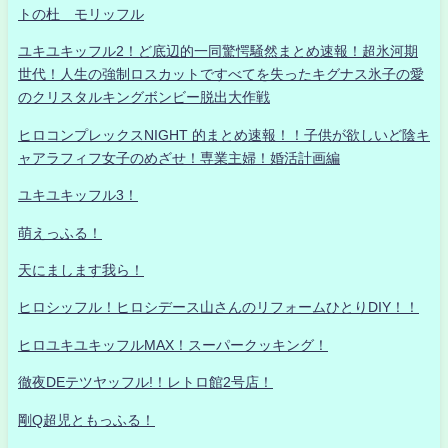
トの杜 モリッフル
ユキユキッフル2！ど底辺的一同驚愕騒然まとめ速報！超氷河期
世代！人生の強制ロスカットですべてを失ったキグナス氷子の愛
のクリスタルキングボンビー脱出大作戦
ヒロコンプレックスNIGHT 的まとめ速報！！子供が欲しいど陰キ
ャアラフィフ女子のめざせ！専業主婦！婚活計画編
ユキユキッフル3！
萌えっふる！
天にまします我ら！
ヒロシッフル！ヒロシデース山さんのリフォームひとりDIY！！
ヒロユキユキッフルMAX！スーパークッキング！
徹夜DEテツヤッフル!！レトロ館2号店！
剛Q超児ともっふる！