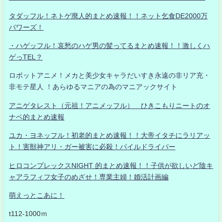
タダッフル！ネトゲ廃人的まとめ速報！！ネット乞食DE2000万
パワーズ！
・ハゲッフル！哀愁のハゲ男の髪ってるまとめ速報！！激しくハ
ゲっTEL？
ロボットアニメ！メカと美少女キャラだいすき永遠の非リア充・
非モテ星人 ！あらゆるマニアの為のマニアックサイト
アニゲタレスト（元祖！アニメッフル） ひきこもりニートのオ
ナベ的まとめ速報
ユカ・ヨネッフル！初老的まとめ速報！！大帝イタチにラリアッ
ト！害獣神アリ・ガー被害に必殺！パイルドライバー
ヒロコンプレックスNIGHT 的まとめ速報！！子供が欲しいど陰キ
ャアラフィフ女子のめざせ！専業主婦！婚活計画編
萌えっとこあに！
t112-1000ｍ