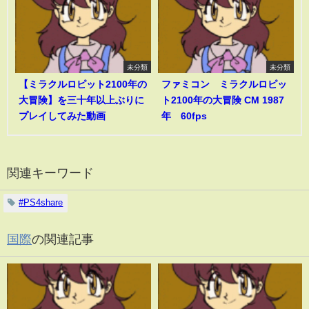
未分類
未分類
【ミラクルロピット2100年の
ファミコン ミラクルロピッ
大冒険】を三十年以上ぶりに
ト2100年の大冒険 CM 1987
プレイしてみた動画
年 60fps
関連キーワード
#PS4share
国際
の関連記事