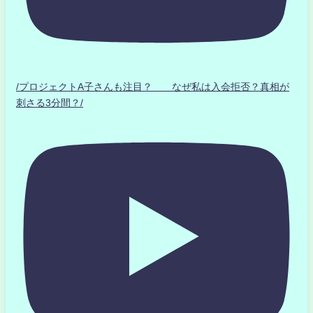
/プロジェクトA子さんも注目？ なぜ私は入会拒否？真相が
刺さる3分間？/