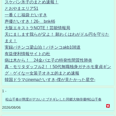
スケバン氷子のまとめ速報！
とおやまエリア51
一番くじ福袋 だいすき
声優だいすき！26- bnk46
大阪エキストラNOTE！芸能情報局
天にまします我らが父よ！ 願わくはわがドル円を守りた
まえ！
実録パチンコ梁山泊！パチンコakb108道
有益便利情報サイトの杜
病は木から！ 24金バエ子の特発性間質性肺炎
真・モリタダッフル2！！50代無職独身ガチホモ童貞ギン
グ・ゲイなー女装子オネエ的まとめ速報
韓国ドラマcinemaだいすき-僕が見たかった星空-
1 -
松山千春が態度がデカいとブチギレした同郷大物俳優#松山千春
2026/08/06