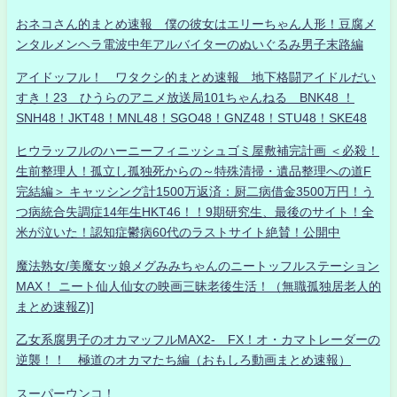
おネコさん的まとめ速報 僕の彼女はエリーちゃん人形！豆腐メ
ンタルメンヘラ電波中年アルバイターのぬいぐるみ男子末路編
アイドッフル！ ワタクシ的まとめ速報 地下格闘アイドルだい
すき！23 ひうらのアニメ放送局101ちゃんねる BNK48 ！
SNH48！JKT48！MNL48！SGO48！GNZ48！STU48！SKE48
ヒウラッフルのハーニーフィニッシュゴミ屋敷補完計画 ＜必殺！
生前整理人！孤立し孤独死からの～特殊清掃・遺品整理への道F
完結編＞ キャッシング計1500万返済：厨二病借金3500万円！う
つ病統合失調症14年生HKT46！！9期研究生、最後のサイト！全
米が泣いた！認知症鬱病60代のラストサイト絶賛！公開中
魔法熟女/美魔女ッ娘メグみみちゃんのニートッフルステーション
MAX！ ニート仙人仙女の映画三昧老後生活！（無職孤独居老人的
まとめ速報Z)]
乙女系腐男子のオカマッフルMAX2- FX！オ・カマトレーダーの
逆襲！！ 極道のオカマたち編（おもしろ動画まとめ速報）
スーパーウンコ！