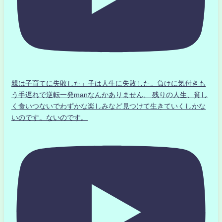
親は子育てに失敗した」子は人生に失敗した。負けに気付きも
う手遅れで逆転一発manなんかありません、 残りの人生、貧し
く食いつないでわずかな楽しみなど見つけて生きていくしかな
いのです。ないのです。