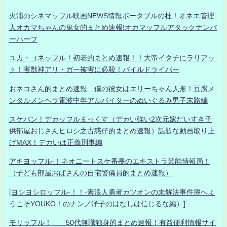
火浦のシネマッフル映画NEWS情報ポータブルの杜！オネエ管理
人オカマちゃんの鬼女的まとめ速報!オカマッフルアタックナンバ
ーハーフ
ユカ・ヨネッフル！初老的まとめ速報！！大帝イタチにラリアッ
ト！害獣神アリ・ガー被害に必殺！パイルドライバー
おネコさん的まとめ速報 僕の彼女はエリーちゃん人形！豆腐メ
ンタルメンヘラ電波中年アルバイターのぬいぐるみ男子末路編
スケバン！デカッフルまっくす（デカい強い2次元嫁だいすき子
供部屋おじさんヒロシ之古惑仔的まとめ速報）話題な動画取り上
げMAX！デカいは正義刑事編
アキヨッフル-！ネオニートスケ番長のエキストラ芸能情報局！
（子ども部屋おばさんの自宅警備員的まとめ速報）
[ヨシヨシロッフル-！！-素浪人勇者カツオンの未解決事件簿へよ
うこそYOUKO！のナンノ洋子のはなしは信じるな編）]
モリッフル！ 50代無職独身的まとめ速報！有益便利情報サイ