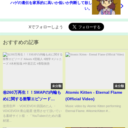
ハゲの遺伝を家系的に高いか低いか判断して欲し
い。
Xでフォローしよう
おすすめの記事
未分類
未分類
㊗️260万再生！！SMAPの内輪も
Atomic Kitten - Eternal Flame
めに関する衝撃エピソード
(Official Video)
#shorts #芸能人 #雑学 #ジャニ
使用音声 ・VOICEVOX:四国めたん ・
Music video by Atomic Kitten performing
VOICEVOX:青山龍星 使用させて頂いてい
Eternal Flame. #AtomicKitten #...
ーズ #木村拓哉 #中居正広 #香取
る素材サイト様 ・「YouTuberのための素
慎吾
材屋...