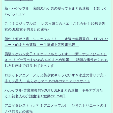
新・ハゲッフル！哀愁のハゲ男の髪ってるまとめ速報！！激しく
ハゲっTEL？
こじ！コジッフル@！-レズっ娘百合ネエ！こじらせ！50独身処
女のBL腐女子的まとめ速報-
何だ！何が？真・シロッフル！！ 永遠の無職童貞- ぼっちな
ニート的まとめ速報！一生童貞上等夜露死苦！
男装スケバン女子！スケッフルまっくす！（新・ナンノひゃくし
きっ!！ビー玉のおいぬさん的まとめ速報） 話題な事件からおも
しろ動画まで取り上げまっくす
ロボットアニメ！メカと美少女キャラだいすき永遠の非リア充・
非モテ星人 ！あらゆるマニアの為のマニアックサイト
ハルッフル-専業主夫的YOUTUBERまとめ速報！キモデブおた
く！初老人の介護生活！激動の1750日
アニゲタレスト（元祖！アニメッフル） ひきこもりニートのオ
ナベ的まとめ速報