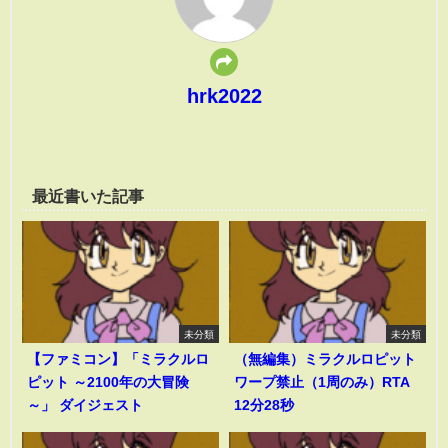
hrk2022
最近書いた記事
未分類
未分類
【ファミコン】「ミラクルロ
（無編集）ミラクルロピット
ピット ～2100年の大冒険
ワープ禁止（1周のみ）RTA
～」 ダイジェスト
12分28秒