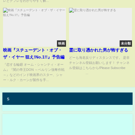
レとデフレをわかりやすく解...
映画
未分類
映画『スチューデント・オブ・
霊に取り憑かれた男が怖すぎる
ザ・イヤー 狙え!No.1!!』予告編
どーも海老反りディスタンスです。 是非
チャンネル登録お願いします！ チャンネ
『恋する輪廻 オーム・シャンティ・オー
ル登録はこちらから/Please Subscribe
ム』『闇の帝王DON ～ベルリン強奪作戦
...
～』などのインド映画界のスター、シャ
ー・ルク・カーンが製作を手...
s