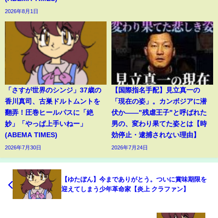
2026年8月1日
「さすが世界のシンジ」37歳の
【国際指名手配】見立真一の
香川真司、古巣ドルトムントを
「現在の姿」。カンボジアに潜
翻弄！圧巻ヒールパスに「絶
伏か――"残虐王子"と呼ばれた
妙」「やっぱ上手いねー」
男の、変わり果てた姿とは【時
(ABEMA TIMES)
効停止・逮捕されない理由】
2026年7月30日
2026年7月24日
【ゆたぼん】今までありがとう。ついに賞味期限を
迎えてしまう少年革命家【炎上 クラファン】