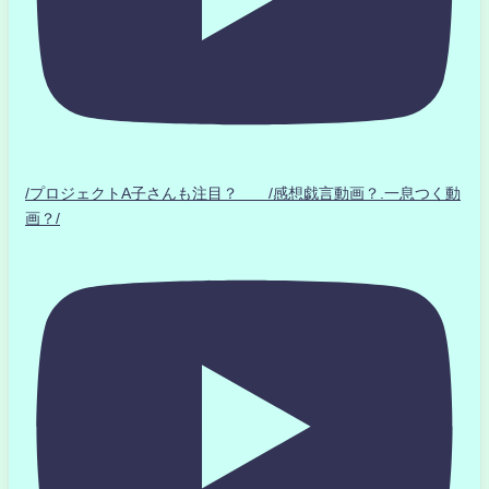
/プロジェクトA子さんも注目？ /感想戯言動画？.一息つく動
画？/