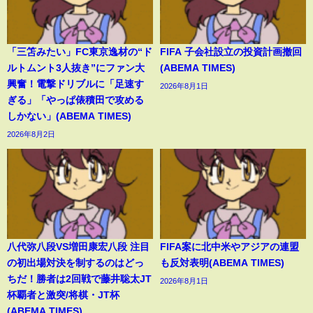
「三笘みたい」FC東京逸材の“ド
FIFA 子会社設立の投資計画撤回
ルトムント3人抜き”にファン大
(ABEMA TIMES)
興奮！電撃ドリブルに「足速す
2026年8月1日
ぎる」「やっぱ俵積田で攻める
しかない」(ABEMA TIMES)
2026年8月2日
八代弥八段VS増田康宏八段 注目
FIFA案に北中米やアジアの連盟
の初出場対決を制するのはどっ
も反対表明(ABEMA TIMES)
ちだ！勝者は2回戦で藤井聡太JT
2026年8月1日
杯覇者と激突/将棋・JT杯
(ABEMA TIMES)