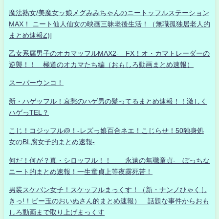
魔法熟女/美魔女ッ娘メグみみちゃんのニートッフルステーション
MAX！ ニート仙人仙女の映画三昧老後生活！（無職孤独居老人的
まとめ速報Z)]
乙女系腐男子のオカマッフルMAX2- FX！オ・カマトレーダーの
逆襲！！ 極道のオカマたち編（おもしろ動画まとめ速報）
スーパーウンコ！
新・ハゲッフル！哀愁のハゲ男の髪ってるまとめ速報！！激しく
ハゲっTEL？
こじ！コジッフル@！-レズっ娘百合ネエ！こじらせ！50独身処
女のBL腐女子的まとめ速報-
何だ！何が？真・シロッフル！！ 永遠の無職童貞- ぼっちな
ニート的まとめ速報！一生童貞上等夜露死苦！
男装スケバン女子！スケッフルまっくす！（新・ナンノひゃくし
きっ!！ビー玉のおいぬさん的まとめ速報） 話題な事件からおも
しろ動画まで取り上げまっくす