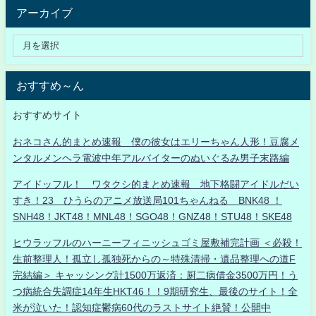
アーカイブ
おすすめ～ん
おすすめサイト
おネコさん的まとめ速報 僕の彼女はエリーちゃん人形！豆腐メ
ンタルメンヘラ電波中年アルバイターのぬいぐるみ男子末路編
アイドッフル！ ワタクシ的まとめ速報 地下格闘アイドルだい
すき！23 ひうらのアニメ放送局101ちゃんねる BNK48 ！
SNH48！JKT48！MNL48！SGO48！GNZ48！STU48！SKE48
ヒウラッフルのハーニーフィニッシュゴミ屋敷補完計画 ＜必殺！
生前整理人！孤立し孤独死からの～特殊清掃・遺品整理への道F
完結編＞ キャッシング計1500万返済：厨二病借金3500万円！う
つ病統合失調症14年生HKT46！！9期研究生、最後のサイト！全
米が泣いた！認知症鬱病60代のラストサイト絶賛！公開中