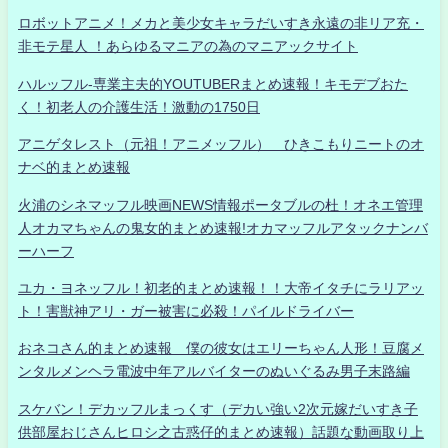
ロボットアニメ！メカと美少女キャラだいすき永遠の非リア充・
非モテ星人 ！あらゆるマニアの為のマニアックサイト
ハルッフル-専業主夫的YOUTUBERまとめ速報！キモデブおた
く！初老人の介護生活！激動の1750日
アニゲタレスト（元祖！アニメッフル） ひきこもりニートのオ
ナベ的まとめ速報
火浦のシネマッフル映画NEWS情報ポータブルの杜！オネエ管理
人オカマちゃんの鬼女的まとめ速報!オカマッフルアタックナンバ
ーハーフ
ユカ・ヨネッフル！初老的まとめ速報！！大帝イタチにラリアッ
ト！害獣神アリ・ガー被害に必殺！パイルドライバー
おネコさん的まとめ速報 僕の彼女はエリーちゃん人形！豆腐メ
ンタルメンヘラ電波中年アルバイターのぬいぐるみ男子末路編
スケバン！デカッフルまっくす（デカい強い2次元嫁だいすき子
供部屋おじさんヒロシ之古惑仔的まとめ速報）話題な動画取り上