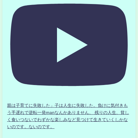
親は子育てに失敗した」子は人生に失敗した。負けに気付きも
う手遅れで逆転一発manなんかありません、 残りの人生、貧し
く食いつないでわずかな楽しみなど見つけて生きていくしかな
いのです。ないのです。