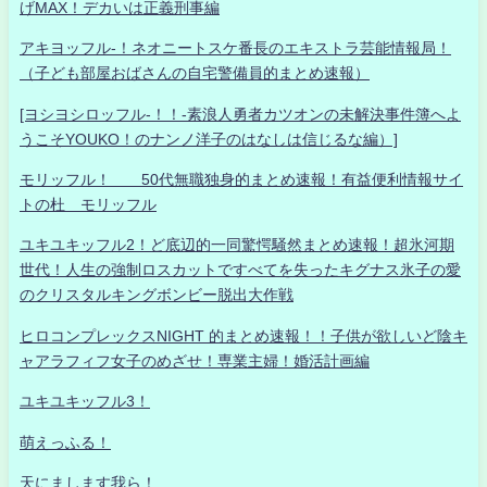
げMAX！デカいは正義刑事編
アキヨッフル-！ネオニートスケ番長のエキストラ芸能情報局！
（子ども部屋おばさんの自宅警備員的まとめ速報）
[ヨシヨシロッフル-！！-素浪人勇者カツオンの未解決事件簿へよ
うこそYOUKO！のナンノ洋子のはなしは信じるな編）]
モリッフル！ 50代無職独身的まとめ速報！有益便利情報サイ
トの杜 モリッフル
ユキユキッフル2！ど底辺的一同驚愕騒然まとめ速報！超氷河期
世代！人生の強制ロスカットですべてを失ったキグナス氷子の愛
のクリスタルキングボンビー脱出大作戦
ヒロコンプレックスNIGHT 的まとめ速報！！子供が欲しいど陰キ
ャアラフィフ女子のめざせ！専業主婦！婚活計画編
ユキユキッフル3！
萌えっふる！
天にまします我ら！