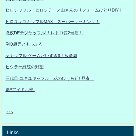
ヒロシッフル！ヒロシデース山さんのリフォームひとりDIY！！
ヒロユキユキッフルMAX！スーパークッキング！
徹夜DEテツヤッフル!！レトロ館2号店！
剛Q超児ともっふる！
ヤナッフル ゲームだいすき6！放送局
ヒウラー総統の野望
三代目 ユキユキッフル 花のひうら組! 見参！
魁!!アイドル塾!
t112
Links