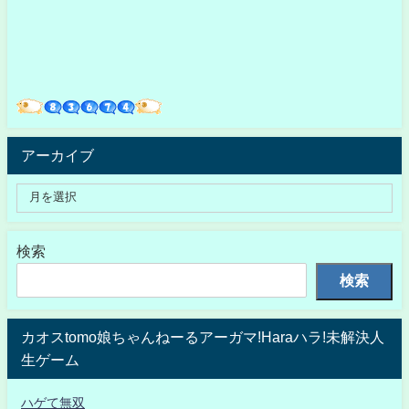
アーカイブ
検索
検索
カオスtomo娘ちゃんねーるアーガマ!Haraハラ!未解決人
生ゲーム
ハゲて無双