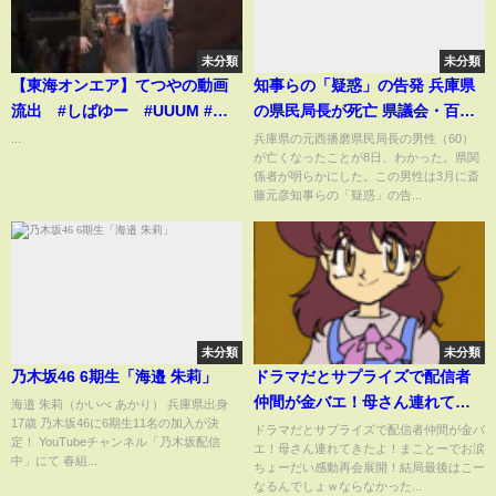
未分類
未分類
【東海オンエア】てつやの動画
知事らの「疑惑」の告発 兵庫県
流出 #しばゆー #UUUM #ヒ
の県民局長が死亡 県議会・百条
カキン #セイキン #フィッシ
委委員長が会見
...
兵庫県の元西播磨県民局長の男性（60）
が亡くなったことが8日、わかった。県関
ャーズ #コムドット
係者が明らかにした。この男性は3月に斎
#YouTuber #切り抜き
藤元彦知事らの「疑惑」の告...
未分類
未分類
乃木坂46 6期生「海邉 朱莉」
ドラマだとサプライズで配信者
仲間が金バエ！母さん連れてき
海邉 朱莉（かいべ あかり） 兵庫県出身
17歳 乃木坂46に6期生11名の加入が決
たよ！まことーでお涙ちょーだ
ドラマだとサプライズで配信者仲間が金バ
定！ YouTubeチャンネル「乃木坂配信
エ！母さん連れてきたよ！まことーでお涙
い感動再会展開！結局最後はこ
中」にて 春組...
ちょーだい感動再会展開！結局最後はこー
ーなるんでしょｗならなかった
なるんでしょｗならなかった...