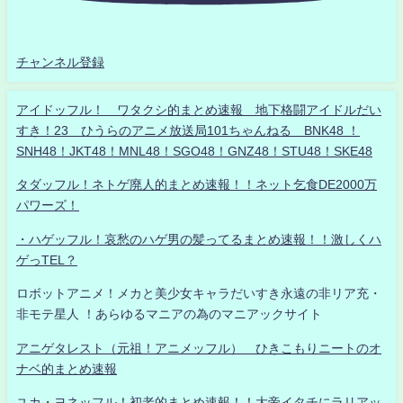
チャンネル登録
アイドッフル！ ワタクシ的まとめ速報 地下格闘アイドルだい
すき！23 ひうらのアニメ放送局101ちゃんねる BNK48 ！
SNH48！JKT48！MNL48！SGO48！GNZ48！STU48！SKE48
タダッフル！ネトゲ廃人的まとめ速報！！ネット乞食DE2000万
パワーズ！
・ハゲッフル！哀愁のハゲ男の髪ってるまとめ速報！！激しくハ
ゲっTEL？
ロボットアニメ！メカと美少女キャラだいすき永遠の非リア充・
非モテ星人 ！あらゆるマニアの為のマニアックサイト
アニゲタレスト（元祖！アニメッフル） ひきこもりニートのオ
ナベ的まとめ速報
ユカ・ヨネッフル！初老的まとめ速報！！大帝イタチにラリアッ