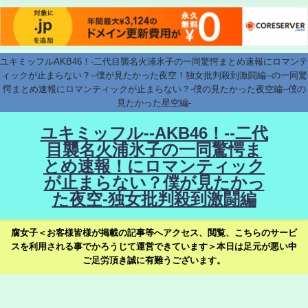
ユキミッフルAKB46！-二代目襲名火浦氷子の一同驚愕まとめ速報にロマンテ
ィックが止まらない？--僕が見たかった夜空！独女批判殺到激闘編--の一同驚
愕まとめ速報にロマンティックが止まらない？-僕の見たかった夜空編--僕の
見たかった星空編-
ユキミッフル--AKB46！--二代
目襲名火浦氷子の一同驚愕ま
とめ速報！にロマンティック
が止まらない？僕が見たかっ
た夜空-独女批判殺到激闘編
腐女子＜お客様皆様が掲載の記事等へアクセス、閲覧、こちらのサービ
スを利用される事でかろうじて運営できています＞本日は足元が悪い中
ご足労頂き誠に有難うございます。