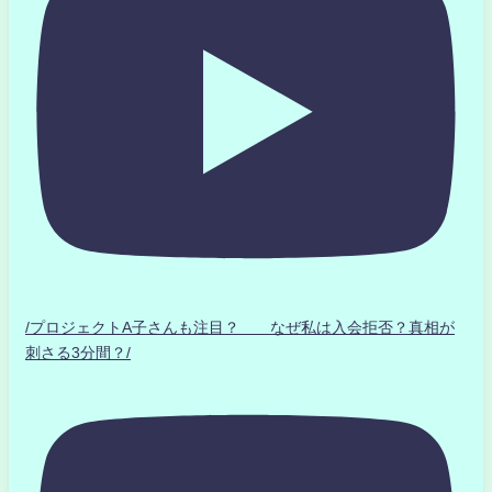
/プロジェクトA子さんも注目？ なぜ私は入会拒否？真相が
刺さる3分間？/