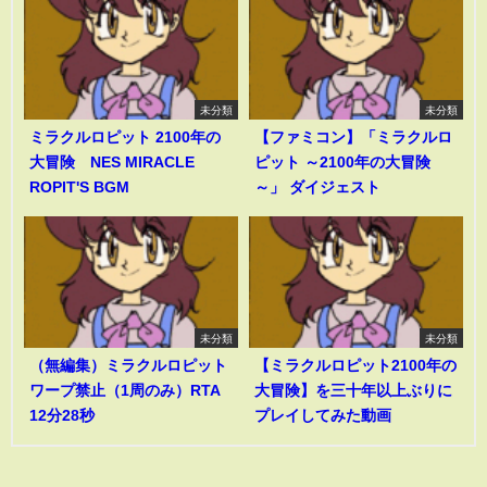
未分類
未分類
ミラクルロピット 2100年の
【ファミコン】「ミラクルロ
大冒険 NES MIRACLE
ピット ～2100年の大冒険
ROPIT'S BGM
～」 ダイジェスト
未分類
未分類
（無編集）ミラクルロピット
【ミラクルロピット2100年の
ワープ禁止（1周のみ）RTA
大冒険】を三十年以上ぶりに
12分28秒
プレイしてみた動画