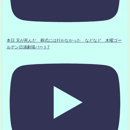
本日 兄が死んだ 葬式には行かなかった などなど 木曜ゴー
ルデン日浦劇場パート7