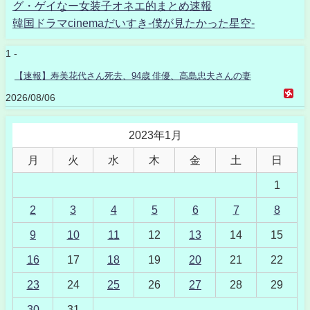
グ・ゲイなー女装子オネエ的まとめ速報
韓国ドラマcinemaだいすき-僕が見たかった星空-
1 -
【速報】寿美花代さん死去、94歳 俳優、高島忠夫さんの妻
2026/08/06
2023年1月
月
火
水
木
金
土
日
1
2
3
4
5
6
7
8
9
10
11
12
13
14
15
16
17
18
19
20
21
22
23
24
25
26
27
28
29
30
31