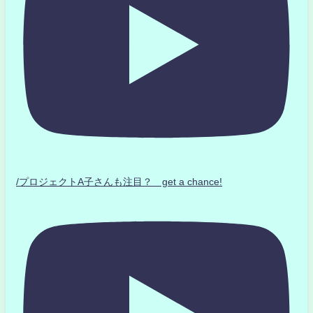
/プロジェクトA子さんも注目？ get a chance!