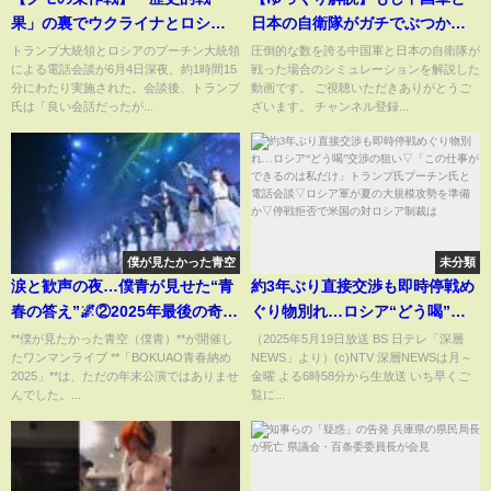
果」の裏でウクライナとロシア
日本の自衛隊がガチでぶつかっ
に“両国制裁論”和平糸口は【日
たら？自衛隊に勝機はあるのか
トランプ大統領とロシアのプーチン大統領
圧倒的な数を誇る中国軍と日本の自衛隊が
による電話会談が6月4日深夜、約1時間15
戦った場合のシミュレーションを解説した
曜スクープ】(2025年6月8日)
完全解説！
分にわたり実施された。会談後、トランプ
動画です。 ご視聴いただきありがとうご
氏は「良い会話だったが...
ざいます。 チャンネル登録...
僕が見たかった青空
未分類
涙と歓声の夜…僕青が見せた“青
約3年ぶり直接交渉も即時停戦め
春の答え”🌌②2025年最後の奇跡
ぐり物別れ…ロシア“どう喝”交
｜僕が見たかった青空、未来へ
渉の狙い▽「この仕事ができる
**僕が見たかった青空（僕青）**が開催し
（2025年5月19日放送 BS 日テレ「深層
たワンマンライブ **「BOKUAO青春納め
NEWS」より）(c)NTV 深層NEWSは月～
羽ばたく瞬間✨#僕が見たかった
のは私だけ」トランプ氏プーチ
2025」**は、ただの年末公演ではありませ
金曜 よる6時58分から生放送 いち早くご
青空#僕青#BOKUAO#青春納め
ン氏と電話会談▽ロシア軍が夏
んでした。...
覧に...
2025#アイドルライブ
の大規模攻勢を準備か▽停戦拒
否で米国の対ロシア制裁は