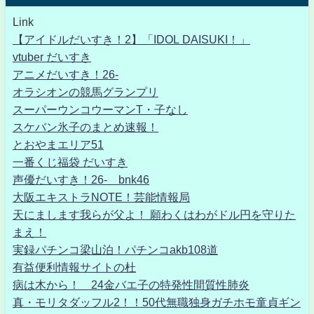
Link
【アイドルだいすき！2】「IDOL DAISUKI！」
vtuber だいすき
アニメだいすき！26-
オラシオンの競馬グランプリ
スーパーウンコウーマンT・子なし
スケバン氷子のまとめ速報！
とおやまエリア51
一番くじ福袋 だいすき
声優だいすき！26- bnk46
大阪エキストラNOTE！芸能情報局
天にまします我らが父よ！ 願わくはわがドル円を守りた
まえ！
実録パチンコ梁山泊！パチンコakb108道
有益便利情報サイトの杜
病は木から！ 24金バエ子の特発性間質性肺炎
真・モリタダッフル2！！50代無職独身ガチホモ童貞ギン