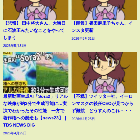
【悲報】 田中将大さん、大晦日
【朗報】篠田麻里子ちゃん、イ
に石油王みたいなことをやって
ンスタ更新
しまう
2026年5月31日
2026年5月31日
最新動画生成AI「Sora2」リアル
【不穏】ツイッター社、イーロ
な映像が約3分で生成可能に…実
ンマスクの後任CEOが見つから
演でわかったその性能 一方で
ず難航 どうすんのこれ・・・
著作権への懸念も【news23】｜
2026年4月25日
TBS NEWS DIG
2026年4月25日