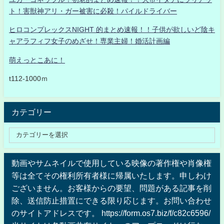
ト！害獣神アリ・ガー被害に必殺！パイルドライバー
ヒロコンプレックスNIGHT 的まとめ速報！！子供が欲しいど陰キ
ャアラフィフ女子のめざせ！専業主婦！婚活計画編
萌えっとこあに！
t112-1000ｍ
カテゴリー
動画やサムネイルで使用している映像の著作権や肖像権
等は全てその権利所有者様に帰属いたします。申しわけ
ございません。お客様からの要望、問題がある記事を削
除、送信防止措置にできる限り応じます。お問い合わせ
のサイトアドレスです。 https://form.os7.biz/f/c82c6596/