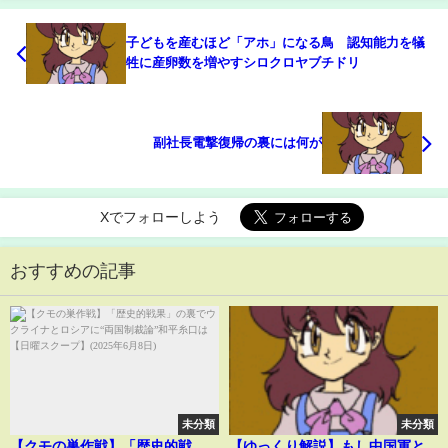
子どもを産むほど「アホ」になる鳥 認知能力を犠
牲に産卵数を増やすシロクロヤブチドリ
副社長電撃復帰の裏には何が
Xでフォローしよう
おすすめの記事
未分類
未分類
【クモの巣作戦】「歴史的戦
【ゆっくり解説】もし中国軍と