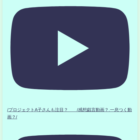
/プロジェクトA子さんも注目？ /感想戯言動画？.一息つく動
画？/