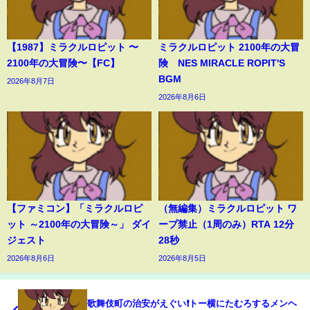
【1987】ミラクルロピット 〜
ミラクルロピット 2100年の大冒
2100年の大冒険〜【FC】
険 NES MIRACLE ROPIT'S
BGM
2026年8月7日
2026年8月6日
【ファミコン】「ミラクルロピ
（無編集）ミラクルロピット ワ
ット ～2100年の大冒険～」 ダイ
ープ禁止（1周のみ）RTA 12分
ジェスト
28秒
2026年8月6日
2026年8月5日
歌舞伎町の治安がえぐい❗️トー横にたむろするメンヘ