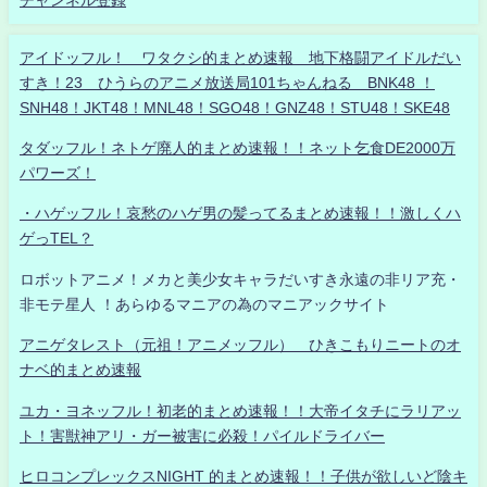
アイドッフル！ ワタクシ的まとめ速報 地下格闘アイドルだい
すき！23 ひうらのアニメ放送局101ちゃんねる BNK48 ！
SNH48！JKT48！MNL48！SGO48！GNZ48！STU48！SKE48
タダッフル！ネトゲ廃人的まとめ速報！！ネット乞食DE2000万
パワーズ！
・ハゲッフル！哀愁のハゲ男の髪ってるまとめ速報！！激しくハ
ゲっTEL？
ロボットアニメ！メカと美少女キャラだいすき永遠の非リア充・
非モテ星人 ！あらゆるマニアの為のマニアックサイト
アニゲタレスト（元祖！アニメッフル） ひきこもりニートのオ
ナベ的まとめ速報
ユカ・ヨネッフル！初老的まとめ速報！！大帝イタチにラリアッ
ト！害獣神アリ・ガー被害に必殺！パイルドライバー
ヒロコンプレックスNIGHT 的まとめ速報！！子供が欲しいど陰キ