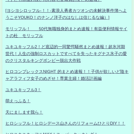
[ヨシヨシロッフル-！！-素浪人勇者カツオンの未解決事件簿へよ
うこそYOUKO！のナンノ洋子のはなしは信じるな編）]
モリッフル！ 50代無職独身的まとめ速報！有益便利情報サイ
トの杜 モリッフル
ユキユキッフル2！ど底辺的一同驚愕騒然まとめ速報！超氷河期
世代！人生の強制ロスカットですべてを失ったキグナス氷子の愛
のクリスタルキングボンビー脱出大作戦
ヒロコンプレックスNIGHT 的まとめ速報！！子供が欲しいど陰キ
ャアラフィフ女子のめざせ！専業主婦！婚活計画編
ユキユキッフル3！
萌えっふる！
天にまします我ら！
ヒロシッフル！ヒロシデース山さんのリフォームひとりDIY！！