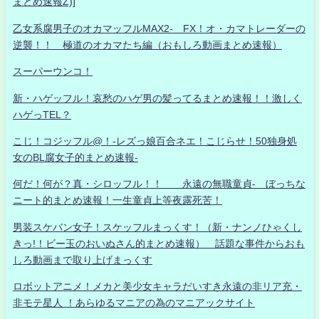
まとめ速報Z)]
乙女系腐男子のオカマッフルMAX2- FX！オ・カマトレーダーの
逆襲！！ 極道のオカマたち編（おもしろ動画まとめ速報）
スーパーウンコ！
新・ハゲッフル！哀愁のハゲ男の髪ってるまとめ速報！！激しく
ハゲっTEL？
こじ！コジッフル@！-レズっ娘百合ネエ！こじらせ！50独身処
女のBL腐女子的まとめ速報-
何だ！何が？真・シロッフル！！ 永遠の無職童貞- ぼっちな
ニート的まとめ速報！一生童貞上等夜露死苦！
男装スケバン女子！スケッフルまっくす！（新・ナンノひゃくし
きっ!！ビー玉のおいぬさん的まとめ速報） 話題な事件からおも
しろ動画まで取り上げまっくす
ロボットアニメ！メカと美少女キャラだいすき永遠の非リア充・
非モテ星人 ！あらゆるマニアの為のマニアックサイト