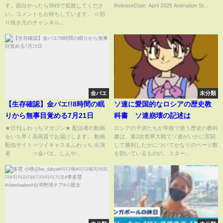
す。面白かったらSNSで拡散してくださ
ReleaseDate: April 2025 Animation St...
クライナ #中国 #台湾#戦争
い。コメントもお待ちしています。 ☆切
り抜き元のチャンネル...
金バエ
未分類
【生存確認】金バエ!!8時間の眠
ソ連に愛国的なロシアの歴史教
りから無事目覚める7月21日
科書 ソ連崩壊の記述は
★日刊ふわっちマガジン★ 配信者の動画
ロシアの子供たちが学校で使う歴史の教科
をいち早く高画質でお届けします。 動画
書は、第2次世界大戦でソ連がいかに苦闘
配信サイト⇒ツイキャス＆ふわっち 出演
して勝利したかについてかなりのページ数
者 ⇒金バエ、しんや...
を割いているものの、スター...