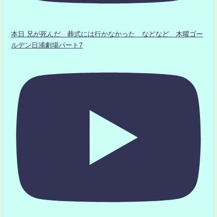
本日 兄が死んだ 葬式には行かなかった などなど 木曜ゴー
ルデン日浦劇場パート7