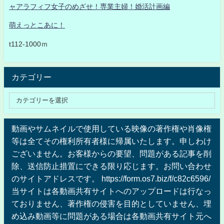
ャアラフィフ女子のめざせ！専業主婦！婚活計画編
萌えっとこあに！
t112-1000ｍ
カテゴリー
動画やサムネイルで使用している映像の著作権や肖像権
等は全てその権利所有者様に帰属いたします。申しわけ
ございません。お客様からの要望、問題がある記事を削
除、送信防止措置にできる限り応じます。お問い合わせ
のサイトアドレスです。 https://form.os7.biz/f/c82c6596/
当サイトは各動画共有サイトへのアップロードは行なっ
ておりません、著作権の侵害を目的としていません、埋
め込み動画等に問題がある場合は各動画共有サイト元へ