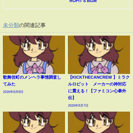
ROPIT'S BGM
未分類
の関連記事
歌舞伎町のメンヘラ事情調査し
【KICKTHECANCREW 】ミラク
てみた
ルロピット メーカーの神対応
に震える！【ファミコン心拳外
2026年8月8日
伝】
2026年8月7日