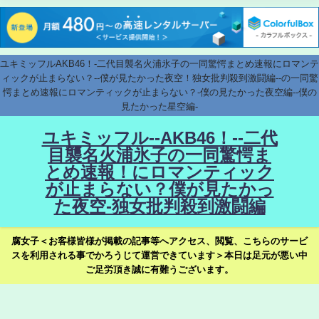
ユキミッフルAKB46！-二代目襲名火浦氷子の一同驚愕まとめ速報にロマンテ
ィックが止まらない？--僕が見たかった夜空！独女批判殺到激闘編--の一同驚
愕まとめ速報にロマンティックが止まらない？-僕の見たかった夜空編--僕の
見たかった星空編-
ユキミッフル--AKB46！--二代
目襲名火浦氷子の一同驚愕ま
とめ速報！にロマンティック
が止まらない？僕が見たかっ
た夜空-独女批判殺到激闘編
腐女子＜お客様皆様が掲載の記事等へアクセス、閲覧、こちらのサービ
スを利用される事でかろうじて運営できています＞本日は足元が悪い中
ご足労頂き誠に有難うございます。