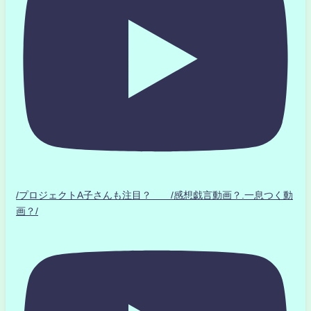
/プロジェクトA子さんも注目？ /感想戯言動画？.一息つく動
画？/