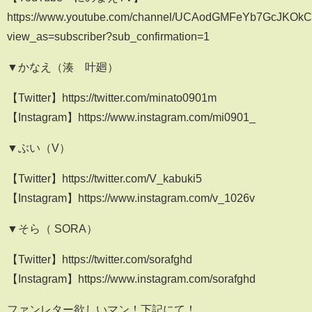
https://www.youtube.com/channel/UCAodGMFeYb7GcJKO
view_as=subscriber?sub_confirmation=1
▼かなえ（湊 叶廻）
【Twitter】https://twitter.com/minato0901m
【Instagram】https://www.instagram.com/mi0901_
▼ぶい（V）
【Twitter】https://twitter.com/V_kabuki5
【Instagram】https://www.instagram.com/v_1026v
▼そら（ SORA）
【Twitter】https://twitter.com/sorafghd
【Instagram】https://www.instagram.com/sorafghd
ファンレター欲しいマン！下記にて！