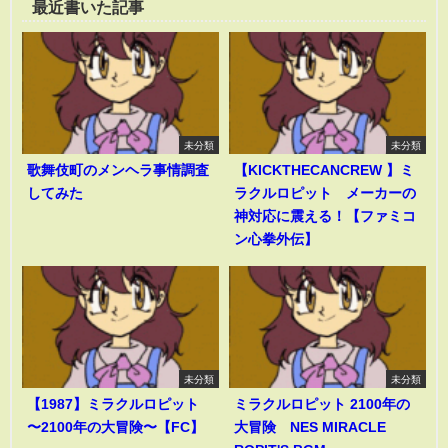
最近書いた記事
未分類
未分類
歌舞伎町のメンヘラ事情調査
【KICKTHECANCREW 】ミ
してみた
ラクルロピット メーカーの
神対応に震える！【ファミコ
ン心拳外伝】
未分類
未分類
【1987】ミラクルロピット
ミラクルロピット 2100年の
〜2100年の大冒険〜【FC】
大冒険 NES MIRACLE