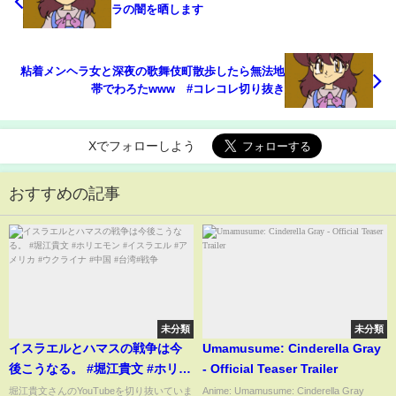
ラの闇を晒します
粘着メンヘラ女と深夜の歌舞伎町散歩したら無法地
帯でわろたwww #コレコレ切り抜き
Xでフォローしよう
おすすめの記事
未分類
未分類
イスラエルとハマスの戦争は今
Umamusume: Cinderella Gray
後こうなる。 #堀江貴文 #ホリエ
- Official Teaser Trailer
モン #イスラエル #アメリカ #ウ
堀江貴文さんのYouTubeを切り抜いていま
Anime: Umamusume: Cinderella Gray