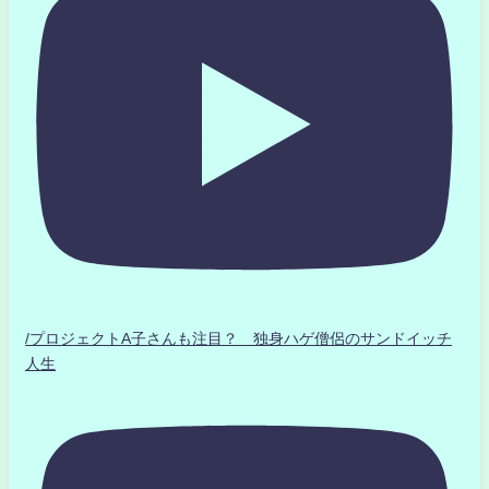
/プロジェクトA子さんも注目？ 独身ハゲ僧侶のサンドイッチ
人生