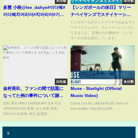
未分類
未分類
多慧 小映@lee_dahye#이다혜#
【シンガポールの休日】マリー
이다혜치어리더#치어리더#기아
ナベイサンズでステイケーショ
타이거즈#李多慧
ンしてみた
...
シンガポールのランドマークでもあるマリ
ーナベイサンズで、ステイケーションをし
#cheerleaders#台湾野球チア#
てきました。 部屋からの眺めや、シンガ
小龍女
ポール小話も紹介しています...
日向坂
未分類
金村美玖、ファンの間で話題に
Muse - Starlight (Official
なってた例の事件について謝罪
Music Video)
する【文字起こし】日向坂46
金村 美玖 MIKU KANEMURA 生年月日:
Check Out ALL official MUSE videos in
2002年9月10日 星座: おとめ座 身長:
best quality!: http://bit.ly/1kR...
163.5cm 出身地: 埼玉 血液型:...
s