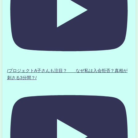
/プロジェクトA子さんも注目？ なぜ私は入会拒否？真相が
刺さる3分間？/