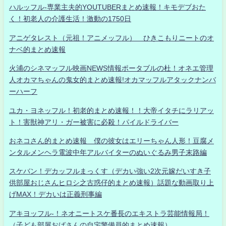
ハルッフル-専業主夫的YOUTUBERまとめ速報！キモデブおた
く！初老人の介護生活！激動の1750日
アニゲタレスト（元祖！アニメッフル） ひきこもりニートのオ
ナベ的まとめ速報
火浦のシネマッフル映画NEWS情報ポータブルの杜！オネエ管理
人オカマちゃんの鬼女的まとめ速報!オカマッフルアタックナンバ
ーハーフ
ユカ・ヨネッフル！初老的まとめ速報！！大帝イタチにラリアッ
ト！害獣神アリ・ガー被害に必殺！パイルドライバー
おネコさん的まとめ速報 僕の彼女はエリーちゃん人形！豆腐メ
ンタルメンヘラ電波中年アルバイターのぬいぐるみ男子末路編
スケバン！デカッフルまっくす（デカい強い2次元嫁だいすき子
供部屋おじさんヒロシ之古惑仔的まとめ速報）話題な動画取り上
げMAX！デカいは正義刑事編
アキヨッフル-！ネオニートスケ番長のエキストラ芸能情報局！
（子ども部屋おばさんの自宅警備員的まとめ速報）