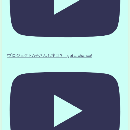
/プロジェクトA子さんも注目？ get a chance!