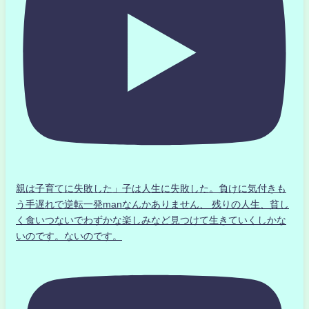
親は子育てに失敗した」子は人生に失敗した。負けに気付きも
う手遅れで逆転一発manなんかありません、 残りの人生、貧し
く食いつないでわずかな楽しみなど見つけて生きていくしかな
いのです。ないのです。