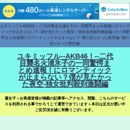
ユキミッフルAKB46！-二代目襲名火浦氷子の一同驚愕まとめ速報にロマンテ
ィックが止まらない？--僕が見たかった夜空！独女批判殺到激闘編--の一同驚
愕まとめ速報にロマンティックが止まらない？-僕の見たかった夜空編--僕の
見たかった星空編-
ユキミッフル--AKB46！--二代
目襲名火浦氷子の一同驚愕ま
とめ速報！にロマンティック
が止まらない？僕が見たかっ
た夜空-独女批判殺到激闘編
腐女子＜お客様皆様が掲載の記事等へアクセス、閲覧、こちらのサービ
スを利用される事でかろうじて運営できています＞本日は足元が悪い中
ご足労頂き誠に有難うございます。