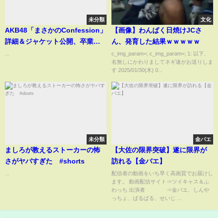
未分類
文化
AKB48「まさかのConfession」
【画像】わんぱく日焼けJCさ
詳細＆ジャケット公開、卒業直
ん、発育した結果ｗｗｗｗｗ
前ゆいりーの初ソロ曲も
...
c_img_param=; c_img_param=; 1: 以下、
名無しにかわりましてネギ速がお送りしま
す 2025/01/30(木) 0...
未分類
金バエ
ましろが教えるストーカーの怖
【大佐の限界突破】遂に限界が
さがヤバすぎた #shorts
訪れる【金バエ】
...
配信者の動画をいち早く高画質でお届けし
ます。 動画配信サイト⇒ツイキャス＆ふ
わっち 出演者 ⇒金バエ、しんや
っちょ、ぱるぱる、せいじ ...