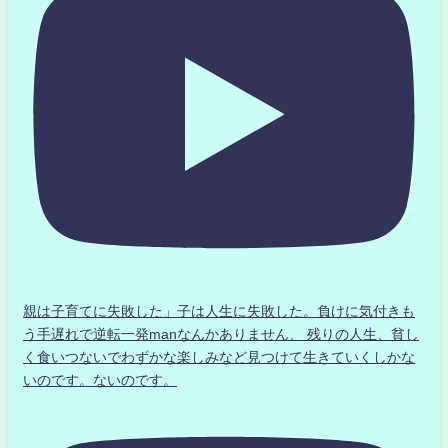
親は子育てに失敗した」子は人生に失敗した。負けに気付きも
う手遅れで逆転一発manなんかありません、 残りの人生、貧し
く食いつないでわずかな楽しみなど見つけて生きていくしかな
いのです。ないのです。