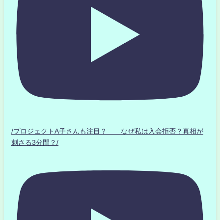
/プロジェクトA子さんも注目？ なぜ私は入会拒否？真相が
刺さる3分間？/