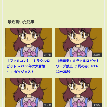
最近書いた記事
未分類
未分類
【ファミコン】「ミラクルロ
（無編集）ミラクルロピット
ピット ～2100年の大冒険
ワープ禁止（1周のみ）RTA
～」 ダイジェスト
12分28秒
未分類
未分類