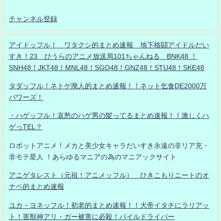
チャンネル登録
アイドッフル！ ワタクシ的まとめ速報 地下格闘アイドルだい
すき！23 ひうらのアニメ放送局101ちゃんねる BNK48 ！
SNH48！JKT48！MNL48！SGO48！GNZ48！STU48！SKE48
タダッフル！ネトゲ廃人的まとめ速報！！ネット乞食DE2000万
パワーズ！
・ハゲッフル！哀愁のハゲ男の髪ってるまとめ速報！！激しくハ
ゲっTEL？
ロボットアニメ！メカと美少女キャラだいすき永遠の非リア充・
非モテ星人 ！あらゆるマニアの為のマニアックサイト
アニゲタレスト（元祖！アニメッフル） ひきこもりニートのオ
ナベ的まとめ速報
ユカ・ヨネッフル！初老的まとめ速報！！大帝イタチにラリアッ
ト！害獣神アリ・ガー被害に必殺！パイルドライバー