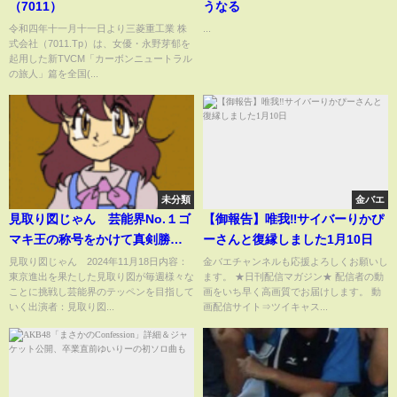
（7011）
うなる
令和四年十一月十一日より三菱重工業 株
...
式会社（7011.Tp）は、女優・永野芽郁を
起用した新TVCM「カーボンニュートラル
の旅人」篇を全国(...
未分類
金バエ
見取り図じゃん 芸能界No.１ゴ
【御報告】唯我‼サイバーりかぴ
マキ王の称号をかけて真剣勝負
ーさんと復縁しました1月10日
を開催 11月18日
見取り図じゃん 2024年11月18日内容：
金バエチャンネルも応援よろしくお願いし
東京進出を果たした見取り図が毎週様々な
ます。 ★日刊配信マガジン★ 配信者の動
ことに挑戦し芸能界のテッペンを目指して
画をいち早く高画質でお届けします。 動
いく出演者：見取り図...
画配信サイト⇒ツイキャス...