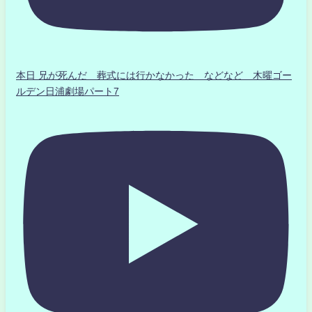
本日 兄が死んだ 葬式には行かなかった などなど 木曜ゴー
ルデン日浦劇場パート7