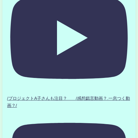
/プロジェクトA子さんも注目？ /感想戯言動画？.一息つく動
画？/