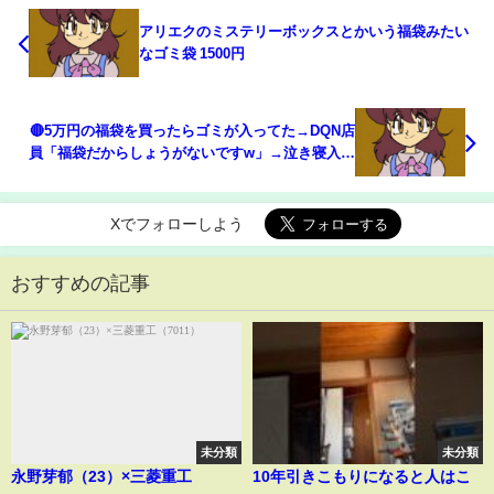
アリエクのミステリーボックスとかいう福袋みたい
なゴミ袋 1500円
🔴5万円の福袋を買ったらゴミが入ってた→DQN店
員「福袋だからしょうがないですw」→泣き寝入り
して帰った数日後にまさかの展開が！【スカッとす
る話】【漫画】
Xでフォローしよう
おすすめの記事
未分類
未分類
永野芽郁（23）×三菱重工
10年引きこもりになると人はこ