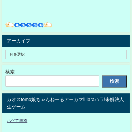
アーカイブ
検索
検索
カオスtomo娘ちゃんねーるアーガマ!Haraハラ!未解決人
生ゲーム
ハゲて無双