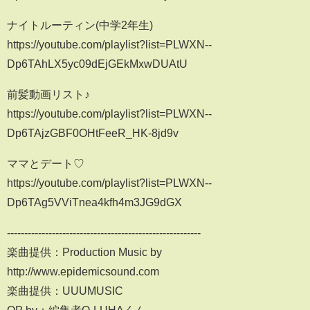
ナイトルーティン(中学2年生)
https://youtube.com/playlist?list=PLWXN--
Dp6TAhLX5yc09dEjGEkMxwDUAtU
前髪動画リスト♪
https://youtube.com/playlist?list=PLWXN--
Dp6TAjzGBF0OHtFeeR_HK-8jd9v
ママとデート♡
https://youtube.com/playlist?list=PLWXN--
Dp6TAg5VViTnea4kfh4m3JG9dGX
--------------------------------------------------------
楽曲提供：Production Music by
http://www.epidemicsound.com
楽曲提供：UUUMUSIC
OP by：編集者O-LUHAくん