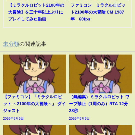
【ミラクルロピット2100年の
ファミコン ミラクルロピッ
大冒険】を三十年以上ぶりに
ト2100年の大冒険 CM 1987
プレイしてみた動画
年 60fps
未分類
の関連記事
【ファミコン】「ミラクルロピ
（無編集）ミラクルロピット ワ
ット ～2100年の大冒険～」 ダイ
ープ禁止（1周のみ）RTA 12分
ジェスト
28秒
2026年8月6日
2026年8月5日