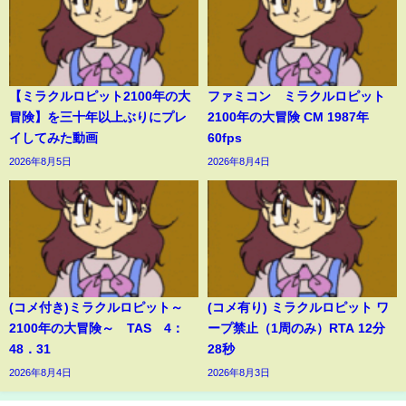
【ミラクルロピット2100年の大
ファミコン ミラクルロピット
冒険】を三十年以上ぶりにプレ
2100年の大冒険 CM 1987年
イしてみた動画
60fps
2026年8月5日
2026年8月4日
(コメ付き)ミラクルロピット～
(コメ有り) ミラクルロピット ワ
2100年の大冒険～ TAS 4：
ープ禁止（1周のみ）RTA 12分
48．31
28秒
2026年8月4日
2026年8月3日