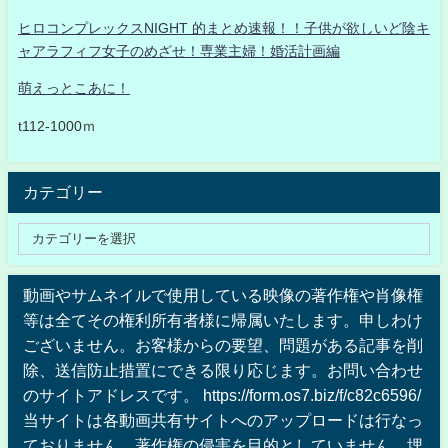
ヒロコンプレックスNIGHT 的まとめ速報！！子供が欲しいど陰キ
ャアラフィフ女子のめざせ！専業主婦！婚活計画編
萌えっとこあに！
t112-1000ｍ
カテゴリー
動画やサムネイルで使用している映像の著作権や肖像権
等は全てその権利所有者様に帰属いたします。申しわけ
ございません。お客様からの要望、問題がある記事を削
除、送信防止措置にできる限り応じます。お問い合わせ
のサイトアドレスです。 https://form.os7.biz/f/c82c6596/
当サイトは各動画共有サイトへのアップロードは行なっ
ておりません、著作権の侵害を目的としていません、埋