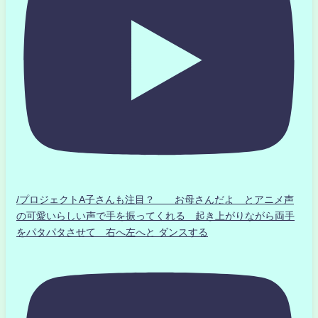
/プロジェクトA子さんも注目？ お母さんだよ とアニメ声
の可愛いらしい声で手を振ってくれる 起き上がりながら両手
をパタパタさせて 右へ左へと ダンスする