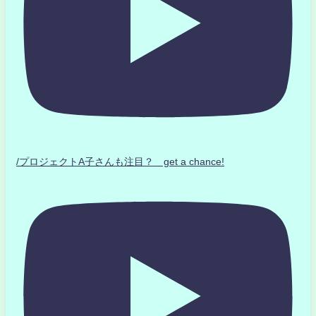
/プロジェクトA子さんも注目？ get a chance!