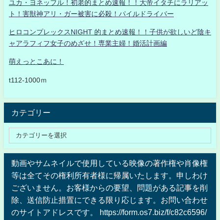
ユカ・ヨネッフル！初老的まとめ速報！！大帝イタチにラリアッ
ト！害獣神アリ・ガー被害に必殺！パイルドライバー
ヒロコンプレックスNIGHT 的まとめ速報！！子供が欲しいど陰キ
ャアラフィフ女子のめざせ！専業主婦！婚活計画編
萌えっとこあに！
t112-1000ｍ
カテゴリー
動画やサムネイルで使用している映像の著作権や肖像権
等は全てその権利所有者様に帰属いたします。申しわけ
ございません。お客様からの要望、問題がある記事を削
除、送信防止措置にできる限り応じます。お問い合わせ
のサイトアドレスです。 https://form.os7.biz/f/c82c6596/