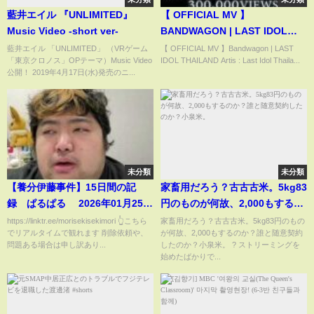
藍井エイル 『UNLIMITED』
【 OFFICIAL MV 】
Music Video -short ver-
BANDWAGON | LAST IDOL
THAILAND
藍井エイル 「UNLIMITED」 （VRゲーム
【 OFFICIAL MV 】Bandwagon | LAST
「東京クロノス」OPテーマ）Music Video
IDOL THAILAND Artis : Last Idol Thaila...
公開！ 2019年4月17日(水)発売のニ...
未分類
未分類
【養分伊藤事件】15日間の記
家畜用だろう？古古古米。5kg83
録 ぱるぱる 2026年01月25日
円のものが何故、2,000もするの
12時
か？誰と随意契約したのか？小
https://linktr.ee/morisekisekimori 👆こちら
家畜用だろう？古古古米。5kg83円のもの
でリアルタイムで観れます 削除依頼や、
が何故、2,000もするのか？誰と随意契約
泉米。
問題ある場合は申し訳あり...
したのか？小泉米。 ?️ ストリーミングを
始めたばかりで...