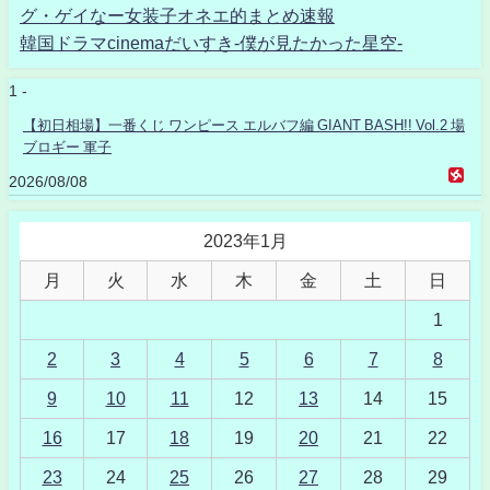
グ・ゲイなー女装子オネエ的まとめ速報
韓国ドラマcinemaだいすき-僕が見たかった星空-
1 -
【初日相場】一番くじ ワンピース エルバフ編 GIANT BASH!! Vol.2 場
ブロギー 軍子
2026/08/08
2023年1月
月
火
水
木
金
土
日
1
2
3
4
5
6
7
8
9
10
11
12
13
14
15
16
17
18
19
20
21
22
23
24
25
26
27
28
29