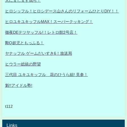
天にまします我ら！
ヒロシッフル！ヒロシデース山さんのリフォームひとりDIY！！
ヒロユキユキッフルMAX！スーパークッキング！
徹夜DEテツヤッフル!！レトロ館2号店！
剛Q超児ともっふる！
ヤナッフル ゲームだいすき6！放送局
ヒウラー総統の野望
三代目 ユキユキッフル 花のひうら組! 見参！
魁!!アイドル塾!
t112
Links