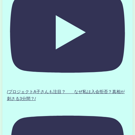
/プロジェクトA子さんも注目？ なぜ私は入会拒否？真相が
刺さる3分間？/