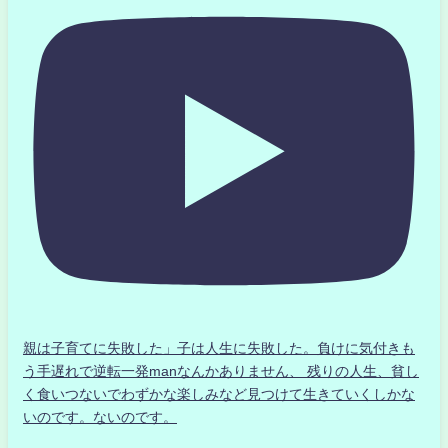
親は子育てに失敗した」子は人生に失敗した。負けに気付きも
う手遅れで逆転一発manなんかありません、 残りの人生、貧し
く食いつないでわずかな楽しみなど見つけて生きていくしかな
いのです。ないのです。