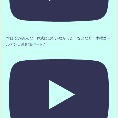
本日 兄が死んだ 葬式には行かなかった などなど 木曜ゴー
ルデン日浦劇場パート7