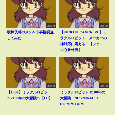
未分類
未分類
歌舞伎町のメンヘラ事情調査
【KICKTHECANCREW 】ミ
してみた
ラクルロピット メーカーの
神対応に震える！【ファミコ
ン心拳外伝】
未分類
未分類
【1987】ミラクルロピット
ミラクルロピット 2100年の
〜2100年の大冒険〜【FC】
大冒険 NES MIRACLE
ROPIT'S BGM