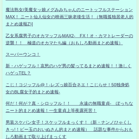
魔法熟女/美魔女ッ娘メグみみちゃんのニートッフルステーション
MAX！ ニート仙人仙女の映画三昧老後生活！（無職孤独居老人的
まとめ速報Z)]
乙女系腐男子のオカマッフルMAX2- FX！オ・カマトレーダーの
逆襲！！ 極道のオカマたち編（おもしろ動画まとめ速報）
スーパーウンコ！
新・ハゲッフル！哀愁のハゲ男の髪ってるまとめ速報！！激しく
ハゲっTEL？
こじ！コジッフル@！-レズっ娘百合ネエ！こじらせ！50独身処
女のBL腐女子的まとめ速報-
何だ！何が？真・シロッフル！！ 永遠の無職童貞- ぼっちな
ニート的まとめ速報！一生童貞上等夜露死苦！
男装スケバン女子！スケッフルまっくす！（新・ナンノひゃくし
きっ!！ビー玉のおいぬさん的まとめ速報） 話題な事件からおも
しろ動画まで取り上げまっくす