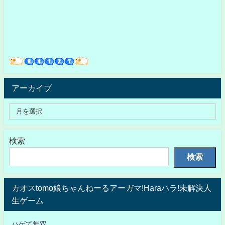
アーカイブ
検索
検索
カオスtomo娘ちゃんねーるアーガマ!Haraハラ!未解決人
生ゲーム
ハゲて無双