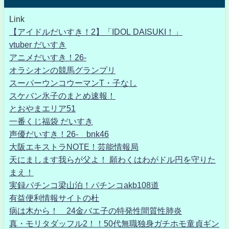
Link
【アイドルだいすき！2】「IDOL DAISUKI！」
vtuber だいすき
アニメだいすき！26-
オラシオンの競馬グランプリ
スーパーウンコウーマンT・子なし
スケバン氷子のまとめ速報！
とおやまエリア51
一番くじ福袋 だいすき
声優だいすき！26- bnk46
大阪エキストラNOTE！芸能情報局
天にまします我らが父よ！ 願わくはわがドル円を守りた
まえ！
実録パチンコ梁山泊！パチンコakb108道
有益便利情報サイトの杜
病は木から！ 24金バエ子の特発性間質性肺炎
真・モリタダッフル2！！50代無職独身ガチホモ童貞ギン