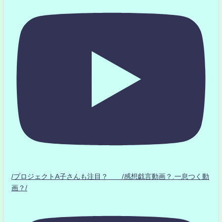
/プロジェクトA子さんも注目？ /感想戯言動画？.一息つく動
画？/