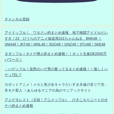
チャンネル登録
アイドッフル！ ワタクシ的まとめ速報 地下格闘アイドルだい
すき！23 ひうらのアニメ放送局101ちゃんねる BNK48 ！
SNH48！JKT48！MNL48！SGO48！GNZ48！STU48！SKE48
タダッフル！ネトゲ廃人的まとめ速報！！ネット乞食DE2000万
パワーズ！
・ハゲッフル！哀愁のハゲ男の髪ってるまとめ速報！！激しくハ
ゲっTEL？
ロボットアニメ！メカと美少女キャラだいすき永遠の非リア充・
非モテ星人 ！あらゆるマニアの為のマニアックサイト
アニゲタレスト（元祖！アニメッフル） ひきこもりニートのオ
ナベ的まとめ速報