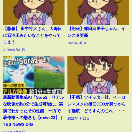
【悲報】 田中将大さん、大晦日
【朗報】篠田麻里子ちゃん、イ
に石油王みたいなことをやって
ンスタ更新
しまう
2026年5月31日
2026年5月31日
最新動画生成AI「Sora2」リアル
【不穏】ツイッター社、イーロ
な映像が約3分で生成可能に…実
ンマスクの後任CEOが見つから
演でわかったその性能 一方で
ず難航 どうすんのこれ・・・
著作権への懸念も【news23】｜
2026年4月25日
TBS NEWS DIG