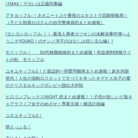
げMAX！デカいは正義刑事編
アキヨッフル-！ネオニートスケ番長のエキストラ芸能情報局！
（子ども部屋おばさんの自宅警備員的まとめ速報）
[ヨシヨシロッフル-！！-素浪人勇者カツオンの未解決事件簿へよ
うこそYOUKO！のナンノ洋子のはなしは信じるな編）]
モリッフル！ 50代無職独身的まとめ速報！有益便利情報サイ
トの杜 モリッフル
ユキユキッフル2！ど底辺的一同驚愕騒然まとめ速報！超氷河期
世代！人生の強制ロスカットですべてを失ったキグナス氷子の愛
のクリスタルキングボンビー脱出大作戦
ヒロコンプレックスNIGHT 的まとめ速報！！子供が欲しいど陰キ
ャアラフィフ女子のめざせ！専業主婦！婚活計画編
ユキユキッフル3！
萌えっふる！