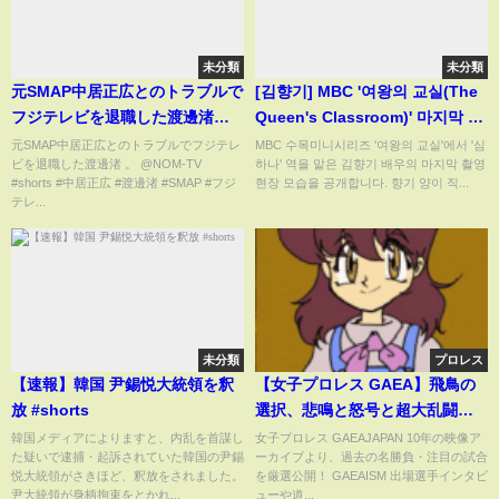
未分類
未分類
元SMAP中居正広とのトラブルで
[김향기] MBC '여왕의 교실(The
フジテレビを退職した渡邊渚
Queen's Classroom)' 마지막 촬
#shorts
영현장! (6-3반 친구들과 함께)
元SMAP中居正広とのトラブルでフジテレ
MBC 수목미니시리즈 '여왕의 교실'에서 '심
ビを退職した渡邊渚 。 @NOM-TV
하나' 역을 맡은 김향기 배우의 마지막 촬영
#shorts #中居正広 #渡邊渚 #SMAP #フジ
현장 모습을 공개합니다. 향기 양이 직...
テレ...
未分類
プロレス
【速報】韓国 尹錫悦大統領を釈
【女子プロレス GAEA】飛鳥の
放 #shorts
選択、悲鳴と怒号と超大乱闘！
1998年12月27日 後楽園ホール
韓国メディアによりますと、内乱を首謀し
女子プロレス GAEAJAPAN 10年の映像ア
た疑いで逮捕・起訴されていた韓国の尹錫
ーカイブより、過去の名勝負・注目の試合
悦大統領がさきほど、釈放をされました。
を厳選公開！ GAEAISM 出場選手インタビ
尹大統領が身柄拘束をとかれ...
ューや道...