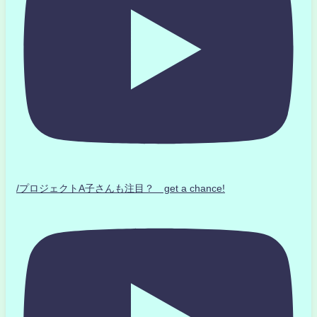
/プロジェクトA子さんも注目？ get a chance!