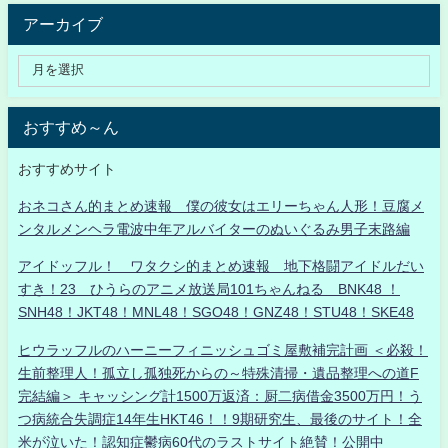
アーカイブ
おすすめ～ん
おすすめサイト
おネコさん的まとめ速報 僕の彼女はエリーちゃん人形！豆腐メ
ンタルメンヘラ電波中年アルバイターのぬいぐるみ男子末路編
アイドッフル！ ワタクシ的まとめ速報 地下格闘アイドルだい
すき！23 ひうらのアニメ放送局101ちゃんねる BNK48 ！
SNH48！JKT48！MNL48！SGO48！GNZ48！STU48！SKE48
ヒウラッフルのハーニーフィニッシュゴミ屋敷補完計画 ＜必殺！
生前整理人！孤立し孤独死からの～特殊清掃・遺品整理への道F
完結編＞ キャッシング計1500万返済：厨二病借金3500万円！う
つ病統合失調症14年生HKT46！！9期研究生、最後のサイト！全
米が泣いた！認知症鬱病60代のラストサイト絶賛！公開中