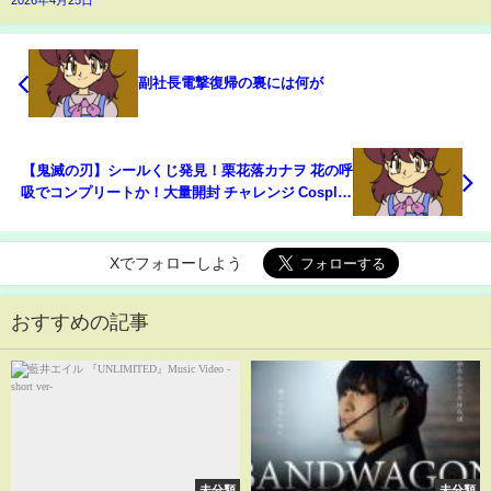
2026年4月25日
副社長電撃復帰の裏には何が
【鬼滅の刃】シールくじ発見！栗花落カナヲ 花の呼
吸でコンプリートか！大量開封 チャレンジ Cosplay
Kimetsu no Yaiba Demon Slayer ♥ -Bonitos TV- ♥
Xでフォローしよう
おすすめの記事
未分類
未分類