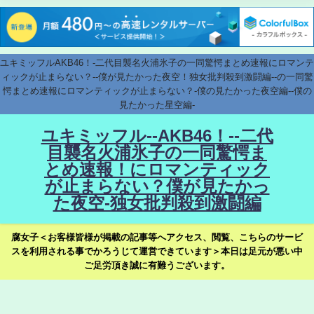
ユキミッフルAKB46！-二代目襲名火浦氷子の一同驚愕まとめ速報にロマンテ
ィックが止まらない？--僕が見たかった夜空！独女批判殺到激闘編--の一同驚
愕まとめ速報にロマンティックが止まらない？-僕の見たかった夜空編--僕の
見たかった星空編-
ユキミッフル--AKB46！--二代
目襲名火浦氷子の一同驚愕ま
とめ速報！にロマンティック
が止まらない？僕が見たかっ
た夜空-独女批判殺到激闘編
腐女子＜お客様皆様が掲載の記事等へアクセス、閲覧、こちらのサービ
スを利用される事でかろうじて運営できています＞本日は足元が悪い中
ご足労頂き誠に有難うございます。