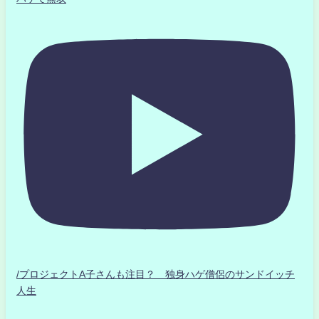
/プロジェクトA子さんも注目？ 独身ハゲ僧侶のサンドイッチ
人生