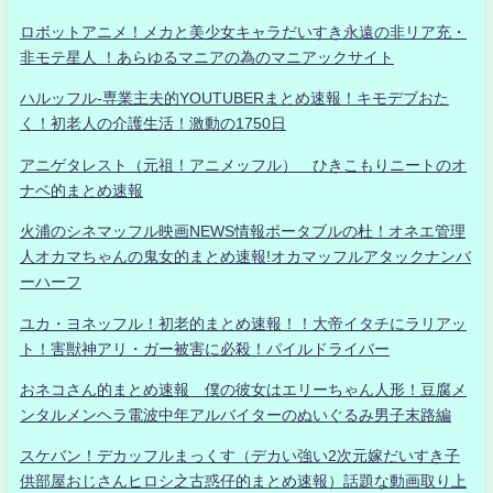
ロボットアニメ！メカと美少女キャラだいすき永遠の非リア充・
非モテ星人 ！あらゆるマニアの為のマニアックサイト
ハルッフル-専業主夫的YOUTUBERまとめ速報！キモデブおた
く！初老人の介護生活！激動の1750日
アニゲタレスト（元祖！アニメッフル） ひきこもりニートのオ
ナベ的まとめ速報
火浦のシネマッフル映画NEWS情報ポータブルの杜！オネエ管理
人オカマちゃんの鬼女的まとめ速報!オカマッフルアタックナンバ
ーハーフ
ユカ・ヨネッフル！初老的まとめ速報！！大帝イタチにラリアッ
ト！害獣神アリ・ガー被害に必殺！パイルドライバー
おネコさん的まとめ速報 僕の彼女はエリーちゃん人形！豆腐メ
ンタルメンヘラ電波中年アルバイターのぬいぐるみ男子末路編
スケバン！デカッフルまっくす（デカい強い2次元嫁だいすき子
供部屋おじさんヒロシ之古惑仔的まとめ速報）話題な動画取り上