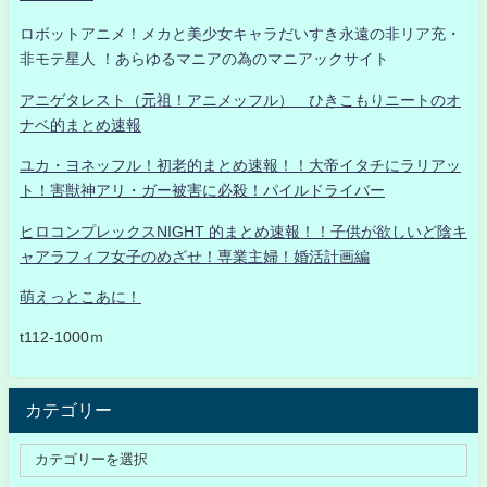
ロボットアニメ！メカと美少女キャラだいすき永遠の非リア充・
非モテ星人 ！あらゆるマニアの為のマニアックサイト
アニゲタレスト（元祖！アニメッフル） ひきこもりニートのオ
ナベ的まとめ速報
ユカ・ヨネッフル！初老的まとめ速報！！大帝イタチにラリアッ
ト！害獣神アリ・ガー被害に必殺！パイルドライバー
ヒロコンプレックスNIGHT 的まとめ速報！！子供が欲しいど陰キ
ャアラフィフ女子のめざせ！専業主婦！婚活計画編
萌えっとこあに！
t112-1000ｍ
カテゴリー