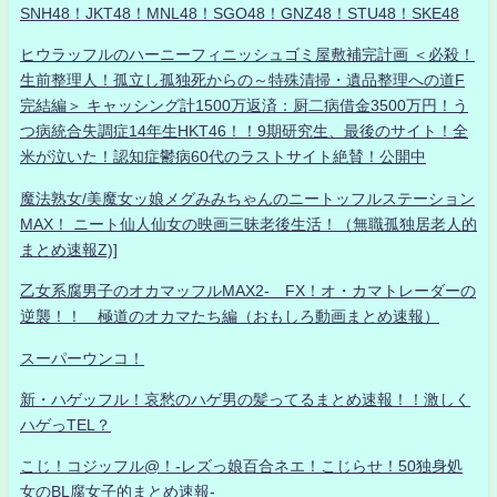
SNH48！JKT48！MNL48！SGO48！GNZ48！STU48！SKE48
ヒウラッフルのハーニーフィニッシュゴミ屋敷補完計画 ＜必殺！
生前整理人！孤立し孤独死からの～特殊清掃・遺品整理への道F
完結編＞ キャッシング計1500万返済：厨二病借金3500万円！う
つ病統合失調症14年生HKT46！！9期研究生、最後のサイト！全
米が泣いた！認知症鬱病60代のラストサイト絶賛！公開中
魔法熟女/美魔女ッ娘メグみみちゃんのニートッフルステーション
MAX！ ニート仙人仙女の映画三昧老後生活！（無職孤独居老人的
まとめ速報Z)]
乙女系腐男子のオカマッフルMAX2- FX！オ・カマトレーダーの
逆襲！！ 極道のオカマたち編（おもしろ動画まとめ速報）
スーパーウンコ！
新・ハゲッフル！哀愁のハゲ男の髪ってるまとめ速報！！激しく
ハゲっTEL？
こじ！コジッフル@！-レズっ娘百合ネエ！こじらせ！50独身処
女のBL腐女子的まとめ速報-