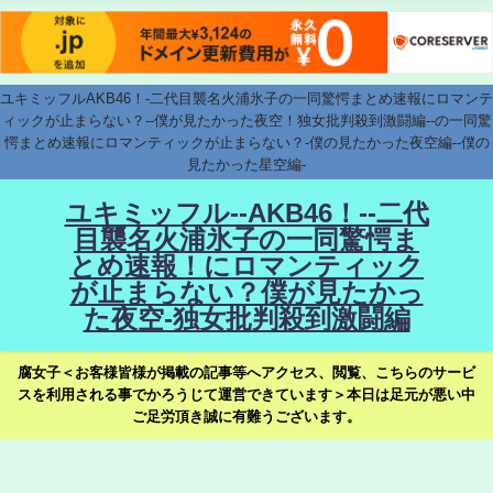
ユキミッフルAKB46！-二代目襲名火浦氷子の一同驚愕まとめ速報にロマンテ
ィックが止まらない？--僕が見たかった夜空！独女批判殺到激闘編--の一同驚
愕まとめ速報にロマンティックが止まらない？-僕の見たかった夜空編--僕の
見たかった星空編-
ユキミッフル--AKB46！--二代
目襲名火浦氷子の一同驚愕ま
とめ速報！にロマンティック
が止まらない？僕が見たかっ
た夜空-独女批判殺到激闘編
腐女子＜お客様皆様が掲載の記事等へアクセス、閲覧、こちらのサービ
スを利用される事でかろうじて運営できています＞本日は足元が悪い中
ご足労頂き誠に有難うございます。