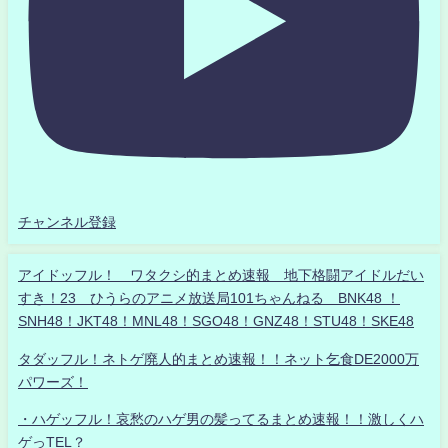
チャンネル登録
アイドッフル！ ワタクシ的まとめ速報 地下格闘アイドルだい
すき！23 ひうらのアニメ放送局101ちゃんねる BNK48 ！
SNH48！JKT48！MNL48！SGO48！GNZ48！STU48！SKE48
タダッフル！ネトゲ廃人的まとめ速報！！ネット乞食DE2000万
パワーズ！
・ハゲッフル！哀愁のハゲ男の髪ってるまとめ速報！！激しくハ
ゲっTEL？