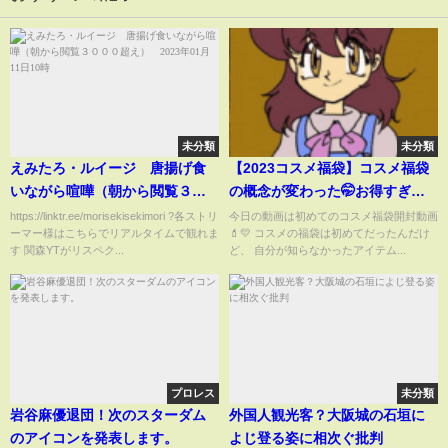
未分類
未分類
えみたろ・ルイージ 唐揚げ食
【2023コスメ福袋】コスメ福袋
いながら喧嘩（朝から閲覧３０
の概念が変わった🤭お得すぎて
００超え） 2023年01月11日10
絶対買った方が良い…！開封し
https://linktr.ee/morisekisekimori ?各ストリ
今日の動画は初めてのコスメ福袋開封動画
ーマー様はこちらでリアルタイムで観れま
💄💛 コスメの福袋は初めてだったんだけ
時
ながら正直レビュー！【コスメ
す 関森YTがリスペク...
ど、 自分が知らなかったアイテム...
キッチン | メイクアップキッチン
| ビープル】
プロレス
未分類
岩谷麻優退団！次のスターダム
外国人観光客？大阪城の石垣に
のアイコンを発表します。
よじ登る姿に相次ぐ批判