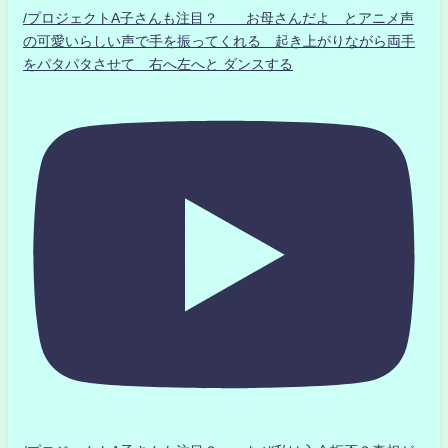
/プロジェクトA子さんも注目？ お母さんだよ とアニメ声
の可愛いらしい声で手を振ってくれる 起き上がりながら両手
をパタパタさせて 右へ左へと ダンスする