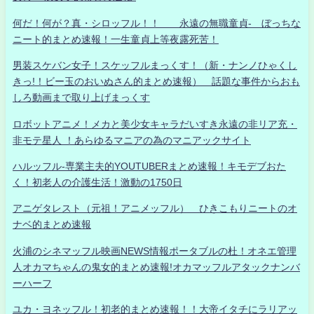
何だ！何が？真・シロッフル！！ 永遠の無職童貞- ぼっちな
ニート的まとめ速報！一生童貞上等夜露死苦！
男装スケバン女子！スケッフルまっくす！（新・ナンノひゃくし
きっ!！ビー玉のおいぬさん的まとめ速報） 話題な事件からおも
しろ動画まで取り上げまっくす
ロボットアニメ！メカと美少女キャラだいすき永遠の非リア充・
非モテ星人 ！あらゆるマニアの為のマニアックサイト
ハルッフル-専業主夫的YOUTUBERまとめ速報！キモデブおた
く！初老人の介護生活！激動の1750日
アニゲタレスト（元祖！アニメッフル） ひきこもりニートのオ
ナベ的まとめ速報
火浦のシネマッフル映画NEWS情報ポータブルの杜！オネエ管理
人オカマちゃんの鬼女的まとめ速報!オカマッフルアタックナンバ
ーハーフ
ユカ・ヨネッフル！初老的まとめ速報！！大帝イタチにラリアッ