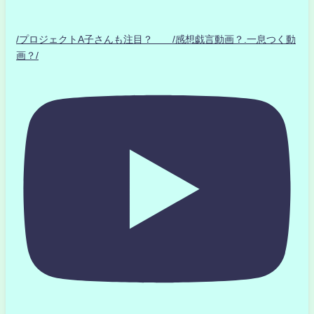
/プロジェクトA子さんも注目？ /感想戯言動画？.一息つく動
画？/