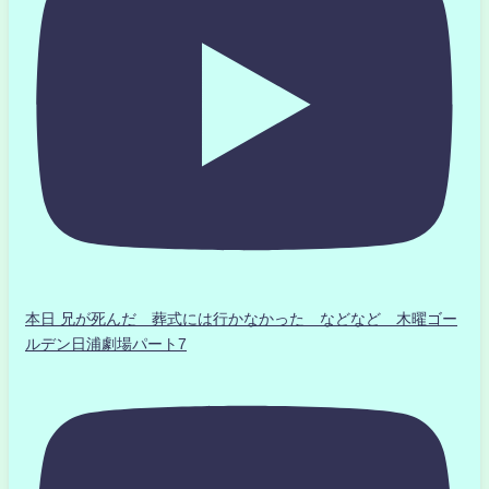
本日 兄が死んだ 葬式には行かなかった などなど 木曜ゴー
ルデン日浦劇場パート7