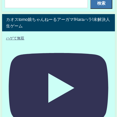
検索
カオスtomo娘ちゃんねーるアーガマ!Haraハラ!未解決人
生ゲーム
ハゲて無双