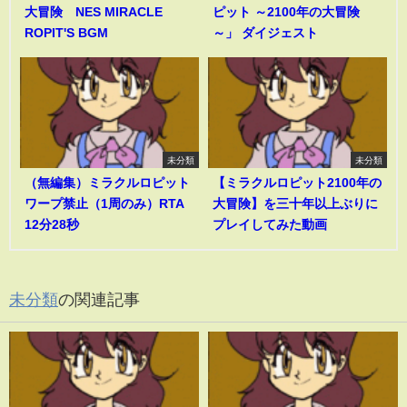
大冒険 NES MIRACLE
ピット ～2100年の大冒険
ROPIT'S BGM
～」 ダイジェスト
未分類
未分類
（無編集）ミラクルロピット
【ミラクルロピット2100年の
ワープ禁止（1周のみ）RTA
大冒険】を三十年以上ぶりに
12分28秒
プレイしてみた動画
未分類
の関連記事