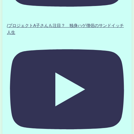
/プロジェクトA子さんも注目？ 独身ハゲ僧侶のサンドイッチ
人生