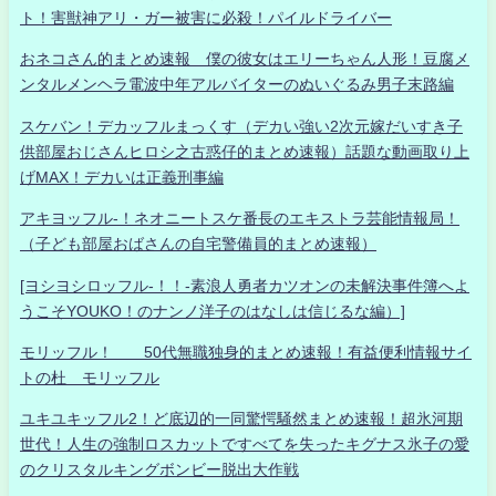
ト！害獣神アリ・ガー被害に必殺！パイルドライバー
おネコさん的まとめ速報 僕の彼女はエリーちゃん人形！豆腐メ
ンタルメンヘラ電波中年アルバイターのぬいぐるみ男子末路編
スケバン！デカッフルまっくす（デカい強い2次元嫁だいすき子
供部屋おじさんヒロシ之古惑仔的まとめ速報）話題な動画取り上
げMAX！デカいは正義刑事編
アキヨッフル-！ネオニートスケ番長のエキストラ芸能情報局！
（子ども部屋おばさんの自宅警備員的まとめ速報）
[ヨシヨシロッフル-！！-素浪人勇者カツオンの未解決事件簿へよ
うこそYOUKO！のナンノ洋子のはなしは信じるな編）]
モリッフル！ 50代無職独身的まとめ速報！有益便利情報サイ
トの杜 モリッフル
ユキユキッフル2！ど底辺的一同驚愕騒然まとめ速報！超氷河期
世代！人生の強制ロスカットですべてを失ったキグナス氷子の愛
のクリスタルキングボンビー脱出大作戦