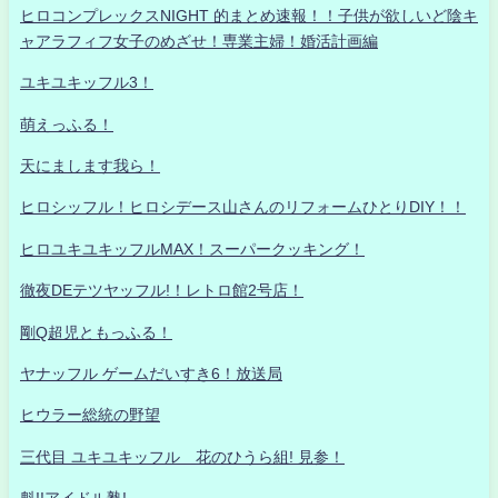
ヒロコンプレックスNIGHT 的まとめ速報！！子供が欲しいど陰キ
ャアラフィフ女子のめざせ！専業主婦！婚活計画編
ユキユキッフル3！
萌えっふる！
天にまします我ら！
ヒロシッフル！ヒロシデース山さんのリフォームひとりDIY！！
ヒロユキユキッフルMAX！スーパークッキング！
徹夜DEテツヤッフル!！レトロ館2号店！
剛Q超児ともっふる！
ヤナッフル ゲームだいすき6！放送局
ヒウラー総統の野望
三代目 ユキユキッフル 花のひうら組! 見参！