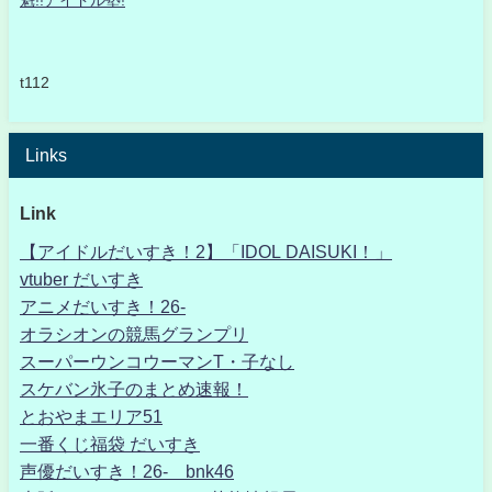
魁!!アイドル塾!
t112
Links
Link
【アイドルだいすき！2】「IDOL DAISUKI！」
vtuber だいすき
アニメだいすき！26-
オラシオンの競馬グランプリ
スーパーウンコウーマンT・子なし
スケバン氷子のまとめ速報！
とおやまエリア51
一番くじ福袋 だいすき
声優だいすき！26- bnk46