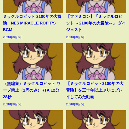
ミラクルロピット 2100年の大冒
【ファミコン】「ミラクルロピ
険 NES MIRACLE ROPIT'S
ット ～2100年の大冒険～」 ダイ
BGM
ジェスト
2026年8月6日
2026年8月6日
（無編集）ミラクルロピット ワ
【ミラクルロピット2100年の大
ープ禁止（1周のみ）RTA 12分
冒険】を三十年以上ぶりにプレ
28秒
イしてみた動画
2026年8月5日
2026年8月5日