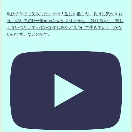
親は子育てに失敗した」子は人生に失敗した。負けに気付きも
う手遅れで逆転一発manなんかありません、 残りの人生、貧し
く食いつないでわずかな楽しみなど見つけて生きていくしかな
いのです。ないのです。