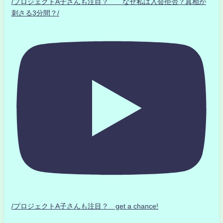
/プロジェクトA子さんも注目？ なぜ私は入会拒否？真相が
刺さる3分間？/
/プロジェクトA子さんも注目？ get a chance!