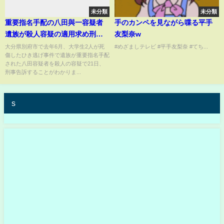
未分類
未分類
重要指名手配の八田與一容疑者
手のカンペを見ながら喋る平手
遺族が殺人容疑の適用求め刑事
友梨奈w
告訴へ 大学生2人死傷ひき逃げ事
大分県別府市で去年6月、大学生2人が死
#めざましテレビ #平手友梨奈 #てち...
傷したひき逃げ事件で遺族が重要指名手配
件
された八田容疑者を殺人の容疑で21日、
刑事告訴することがわかりま...
s