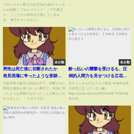
プロレスラー拳王の公式YouTubeチャンネ
...
ルが始動！ プロレスリング・ノアの拳王
が、 ここだけの本音を公開していきま
す。 拳王チャンネルで...
未分類
未分類
男性は死亡後に切断されたか
酔っ払いの襲撃を受けるも、圧
発見現場に争ったような形跡な
倒的人間力を見せつける立花孝
し 東大阪市の山中に遺体
志！【 NHK党 立花孝志 切り抜
大阪府東大阪市の生駒山中で、切断された
当チャンネルのオススメ動画 ▼NHK会長
男性の遺体が見つかった事件で、現場に争
の自宅に凸（ピンポン編）
（2025年1月31日）
き 】
ったような形跡がなかったことが新たにわ
https://youtu.be/wnyKHDrowAE ▼NHK会
かりました。 １月２５日...
長の自...