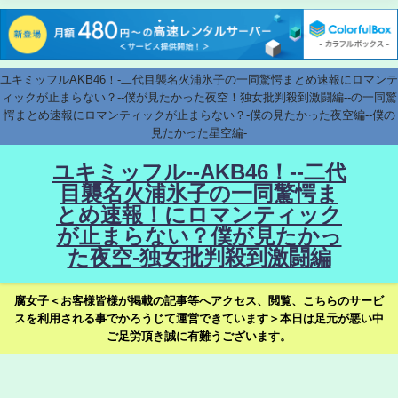
ユキミッフルAKB46！-二代目襲名火浦氷子の一同驚愕まとめ速報にロマンテ
ィックが止まらない？--僕が見たかった夜空！独女批判殺到激闘編--の一同驚
愕まとめ速報にロマンティックが止まらない？-僕の見たかった夜空編--僕の
見たかった星空編-
ユキミッフル--AKB46！--二代
目襲名火浦氷子の一同驚愕ま
とめ速報！にロマンティック
が止まらない？僕が見たかっ
た夜空-独女批判殺到激闘編
腐女子＜お客様皆様が掲載の記事等へアクセス、閲覧、こちらのサービ
スを利用される事でかろうじて運営できています＞本日は足元が悪い中
ご足労頂き誠に有難うございます。