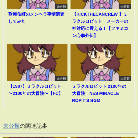
未分類
未分類
歌舞伎町のメンヘラ事情調査
【KICKTHECANCREW 】ミ
してみた
ラクルロピット メーカーの
神対応に震える！【ファミコ
ン心拳外伝】
未分類
未分類
【1987】ミラクルロピット
ミラクルロピット 2100年の
〜2100年の大冒険〜【FC】
大冒険 NES MIRACLE
ROPIT'S BGM
未分類
の関連記事