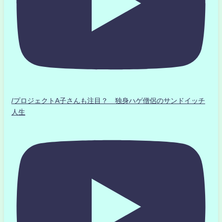
/プロジェクトA子さんも注目？ 独身ハゲ僧侶のサンドイッチ
人生