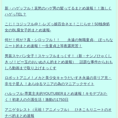
新・ハゲッフル！哀愁のハゲ男の髪ってるまとめ速報！！激しく
ハゲっTEL？
こじ！コジッフル@！-レズっ娘百合ネエ！こじらせ！50独身処
女のBL腐女子的まとめ速報-
何だ！何が？真・シロッフル！！ 永遠の無職童貞- ぼっちな
ニート的まとめ速報！一生童貞上等夜露死苦！
男装スケバン女子！スケッフルまっくす！（新・ナンノひゃくし
きっ!！ビー玉のおいぬさん的まとめ速報） 話題な事件からおも
しろ動画まで取り上げまっくす
ロボットアニメ！メカと美少女キャラだいすき永遠の非リア充・
非モテ星人 ！あらゆるマニアの為のマニアックサイト
ハルッフル-専業主夫的YOUTUBERまとめ速報！キモデブおた
く！初老人の介護生活！激動の1750日
アニゲタレスト（元祖！アニメッフル） ひきこもりニートのオ
ナベ的まとめ速報