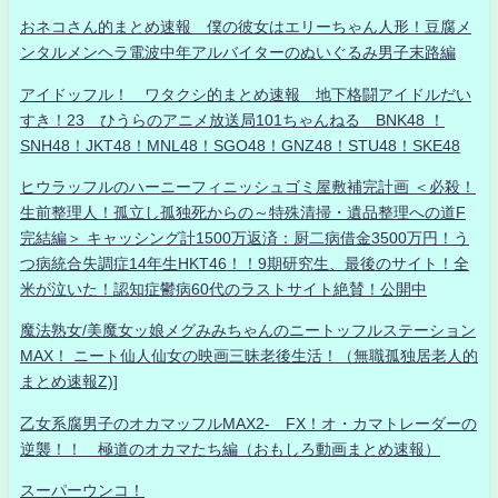
おネコさん的まとめ速報 僕の彼女はエリーちゃん人形！豆腐メ
ンタルメンヘラ電波中年アルバイターのぬいぐるみ男子末路編
アイドッフル！ ワタクシ的まとめ速報 地下格闘アイドルだい
すき！23 ひうらのアニメ放送局101ちゃんねる BNK48 ！
SNH48！JKT48！MNL48！SGO48！GNZ48！STU48！SKE48
ヒウラッフルのハーニーフィニッシュゴミ屋敷補完計画 ＜必殺！
生前整理人！孤立し孤独死からの～特殊清掃・遺品整理への道F
完結編＞ キャッシング計1500万返済：厨二病借金3500万円！う
つ病統合失調症14年生HKT46！！9期研究生、最後のサイト！全
米が泣いた！認知症鬱病60代のラストサイト絶賛！公開中
魔法熟女/美魔女ッ娘メグみみちゃんのニートッフルステーション
MAX！ ニート仙人仙女の映画三昧老後生活！（無職孤独居老人的
まとめ速報Z)]
乙女系腐男子のオカマッフルMAX2- FX！オ・カマトレーダーの
逆襲！！ 極道のオカマたち編（おもしろ動画まとめ速報）
スーパーウンコ！