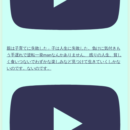
親は子育てに失敗した」子は人生に失敗した。負けに気付きも
う手遅れで逆転一発manなんかありません、 残りの人生、貧し
く食いつないでわずかな楽しみなど見つけて生きていくしかな
いのです。ないのです。