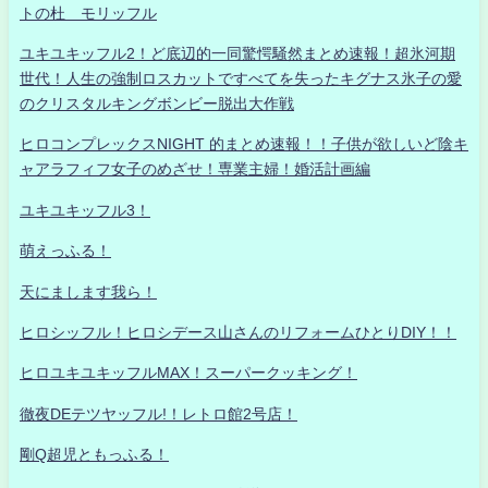
トの杜 モリッフル
ユキユキッフル2！ど底辺的一同驚愕騒然まとめ速報！超氷河期
世代！人生の強制ロスカットですべてを失ったキグナス氷子の愛
のクリスタルキングボンビー脱出大作戦
ヒロコンプレックスNIGHT 的まとめ速報！！子供が欲しいど陰キ
ャアラフィフ女子のめざせ！専業主婦！婚活計画編
ユキユキッフル3！
萌えっふる！
天にまします我ら！
ヒロシッフル！ヒロシデース山さんのリフォームひとりDIY！！
ヒロユキユキッフルMAX！スーパークッキング！
徹夜DEテツヤッフル!！レトロ館2号店！
剛Q超児ともっふる！