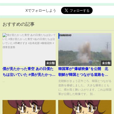
Xでフォローしよう
おすすめの記事
未分類
未分類
僕が見たかった青空 あの日僕た
韓国軍が“爆破映像”を公開 北
ちは泣いていた #僕が見たかった
朝鮮が韓国とつながる道路を爆
青空 #あの日僕たちは泣いていた
破 “大きな爆発とともに煙が高く
...
北朝鮮がきょう正午ごろ、韓国とつながる
道路を爆破しました。 大きな爆発ととも
#早﨑すずき #吉本此那 #柳堀花
舞い上がり” “要塞化”工事に着手
に、煙が高く舞い上がります。これは韓国
怜 #僕青音楽祭
か｜TBS NEWS DIG
軍が公開した映像です。 別...