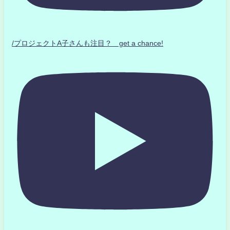
/プロジェクトA子さんも注目？ get a chance!