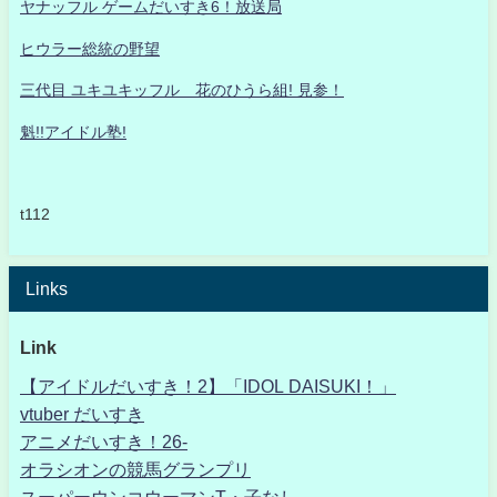
ヤナッフル ゲームだいすき6！放送局
ヒウラー総統の野望
三代目 ユキユキッフル 花のひうら組! 見参！
魁!!アイドル塾!
t112
Links
Link
【アイドルだいすき！2】「IDOL DAISUKI！」
vtuber だいすき
アニメだいすき！26-
オラシオンの競馬グランプリ
スーパーウンコウーマンT・子なし