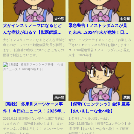
未分類
未分類
犬がインスリノーマになるとど
緊急警告！ノストラダムスが見
んな症状が出る？【獣医師説
た未来…2024年末が危険！日本
明】
にとんでもない事が起きる【都
犬がインスリノーマになるとどんな症状が
ぜひ、エンターテイメントとしてお楽しみ
出るのか、フラワー動物病院院長が解説し
下さい♪ ▼チャンネル登録お願いします！
市伝説】【総集編】
ます。 低血糖の症状については こちらの
▼ 00:00緊急警告！ノストラダムスが見た
動画で解説しています。 ...
未来…2024年末...
未分類
感想
【唯我】 多摩川スーツケース事
【僕青FCコンテンツ】金澤 亜美
件！ 今日のニュース！ 2025年
【おい＆しーな食べ物】
06月11日
2025.6.11 高評価少ない場合は限定放送に
1:名無しさん＠お腹いっぱい
しますので、 高評価お願いします、また
2024.12.08(Sun) 【僕青FCコンテンツ】金
チャンネル登録よろしく！ メンバーシッ
澤 亜美【おい＆しーな食べ物】って動画
プ登録はこちらか...
が話題らしいぞ 2...