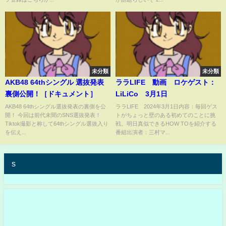
未分類
未分類
AKB48 64thシングル 選抜発表
ララLIFE 動画 ロケゲスト：
裏側公開！［ドキュメント］
LiLiCo 3月1日
AKB48 64thシングル選抜発表の裏側を公
ララLIFE 2024年3月1日内容：毎回ゲス
開！ 今回は前代未聞のSNS選抜発表！
トがちょっと壁のある初めてのことに挑
Tiktok撮影と称して64thシングル選抜入り
戦。明日真似できるHOW TOを紹介する
を伝え...
番組出演者：三村マ...
s