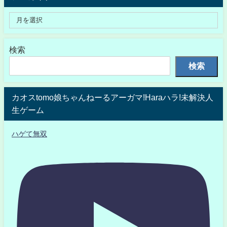
検索
検索
カオスtomo娘ちゃんねーるアーガマ!Haraハラ!未解決人
生ゲーム
ハゲて無双