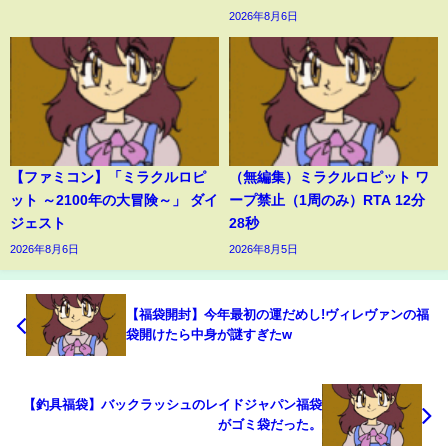
2026年8月6日
【ファミコン】「ミラクルロピ
（無編集）ミラクルロピット ワ
ット ～2100年の大冒険～」 ダイ
ープ禁止（1周のみ）RTA 12分
ジェスト
28秒
2026年8月6日
2026年8月5日
【福袋開封】今年最初の運だめし!ヴィレヴァンの福
袋開けたら中身が謎すぎたw
【釣具福袋】バックラッシュのレイドジャパン福袋
がゴミ袋だった。