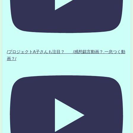
/プロジェクトA子さんも注目？ /感想戯言動画？.一息つく動
画？/