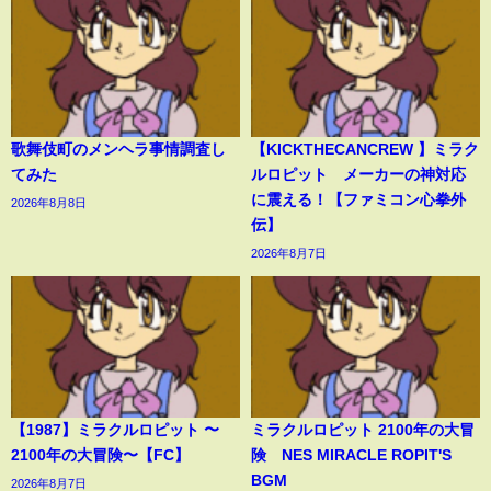
歌舞伎町のメンヘラ事情調査し
【KICKTHECANCREW 】ミラク
てみた
ルロピット メーカーの神対応
に震える！【ファミコン心拳外
2026年8月8日
伝】
2026年8月7日
【1987】ミラクルロピット 〜
ミラクルロピット 2100年の大冒
2100年の大冒険〜【FC】
険 NES MIRACLE ROPIT'S
BGM
2026年8月7日