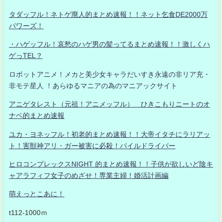
タダッフル！ネトゲ廃人的まとめ速報！！ネット乞食DE2000万
パワーズ！
・ハゲッフル！哀愁のハゲ男の髪ってるまとめ速報！！激しくハ
ゲっTEL？
ロボットアニメ！メカと美少女キャラだいすき永遠の非リア充・
非モテ星人 ！あらゆるマニアの為のマニアックサイト
アニゲタレスト（元祖！アニメッフル） ひきこもりニートのオ
ナベ的まとめ速報
ユカ・ヨネッフル！初老的まとめ速報！！大帝イタチにラリアッ
ト！害獣神アリ・ガー被害に必殺！パイルドライバー
ヒロコンプレックスNIGHT 的まとめ速報！！子供が欲しいど陰キ
ャアラフィフ女子のめざせ！専業主婦！婚活計画編
萌えっとこあに！
t112-1000ｍ