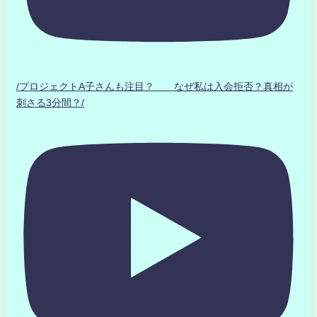
/プロジェクトA子さんも注目？ なぜ私は入会拒否？真相が
刺さる3分間？/