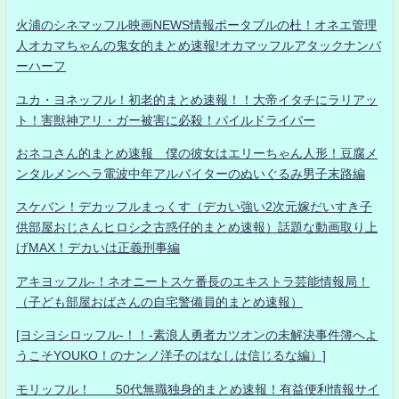
火浦のシネマッフル映画NEWS情報ポータブルの杜！オネエ管理
人オカマちゃんの鬼女的まとめ速報!オカマッフルアタックナンバ
ーハーフ
ユカ・ヨネッフル！初老的まとめ速報！！大帝イタチにラリアッ
ト！害獣神アリ・ガー被害に必殺！パイルドライバー
おネコさん的まとめ速報 僕の彼女はエリーちゃん人形！豆腐メ
ンタルメンヘラ電波中年アルバイターのぬいぐるみ男子末路編
スケバン！デカッフルまっくす（デカい強い2次元嫁だいすき子
供部屋おじさんヒロシ之古惑仔的まとめ速報）話題な動画取り上
げMAX！デカいは正義刑事編
アキヨッフル-！ネオニートスケ番長のエキストラ芸能情報局！
（子ども部屋おばさんの自宅警備員的まとめ速報）
[ヨシヨシロッフル-！！-素浪人勇者カツオンの未解決事件簿へよ
うこそYOUKO！のナンノ洋子のはなしは信じるな編）]
モリッフル！ 50代無職独身的まとめ速報！有益便利情報サイ