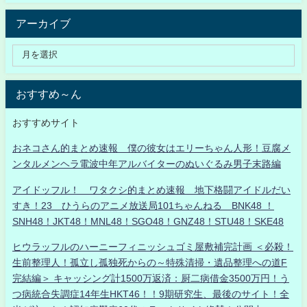
アーカイブ
おすすめ～ん
おすすめサイト
おネコさん的まとめ速報 僕の彼女はエリーちゃん人形！豆腐メ
ンタルメンヘラ電波中年アルバイターのぬいぐるみ男子末路編
アイドッフル！ ワタクシ的まとめ速報 地下格闘アイドルだい
すき！23 ひうらのアニメ放送局101ちゃんねる BNK48 ！
SNH48！JKT48！MNL48！SGO48！GNZ48！STU48！SKE48
ヒウラッフルのハーニーフィニッシュゴミ屋敷補完計画 ＜必殺！
生前整理人！孤立し孤独死からの～特殊清掃・遺品整理への道F
完結編＞ キャッシング計1500万返済：厨二病借金3500万円！う
つ病統合失調症14年生HKT46！！9期研究生、最後のサイト！全