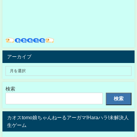
アーカイブ
検索
検索
カオスtomo娘ちゃんねーるアーガマ!Haraハラ!未解決人
生ゲーム