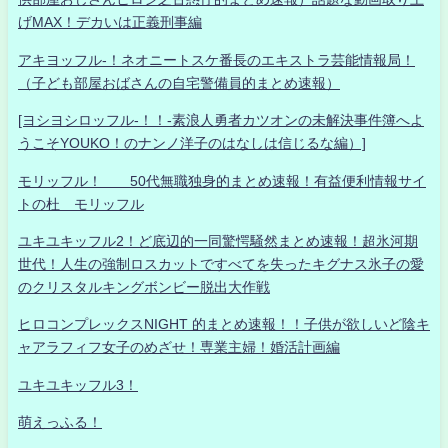
げMAX！デカいは正義刑事編
アキヨッフル-！ネオニートスケ番長のエキストラ芸能情報局！
（子ども部屋おばさんの自宅警備員的まとめ速報）
[ヨシヨシロッフル-！！-素浪人勇者カツオンの未解決事件簿へよ
うこそYOUKO！のナンノ洋子のはなしは信じるな編）]
モリッフル！ 50代無職独身的まとめ速報！有益便利情報サイ
トの杜 モリッフル
ユキユキッフル2！ど底辺的一同驚愕騒然まとめ速報！超氷河期
世代！人生の強制ロスカットですべてを失ったキグナス氷子の愛
のクリスタルキングボンビー脱出大作戦
ヒロコンプレックスNIGHT 的まとめ速報！！子供が欲しいど陰キ
ャアラフィフ女子のめざせ！専業主婦！婚活計画編
ユキユキッフル3！
萌えっふる！