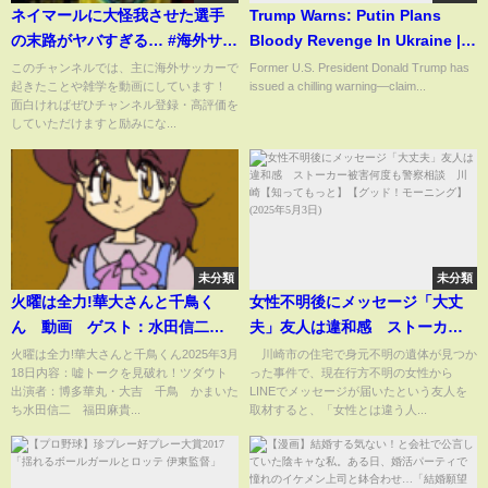
ネイマールに大怪我させた選手
Trump Warns: Putin Plans
の末路がヤバすぎる… #海外サッ
Bloody Revenge In Ukraine |
カー #ネイマール #w杯
“Blood For Blood” Threats
このチャンネルでは、主に海外サッカーで
Former U.S. President Donald Trump has
起きたことや雑学を動画にしています！
issued a chilling warning—claim...
Escalate | News-N18G
面白ければぜひチャンネル登録・高評価を
していただけますと励みにな...
未分類
未分類
火曜は全力!華大さんと千鳥く
女性不明後にメッセージ「大丈
ん 動画 ゲスト：水田信二
夫」友人は違和感 ストーカー
福田麻貴 3月18日
被害何度も警察相談 川崎【知
火曜は全力!華大さんと千鳥くん2025年3月
川崎市の住宅で身元不明の遺体が見つか
18日内容：嘘トークを見破れ！ツダウト
った事件で、現在行方不明の女性から
ってもっと】【グッド！モーニ
出演者：博多華丸・大吉 千鳥 かまいた
LINEでメッセージが届いたという友人を
ング】(2025年5月3日)
ち水田信二 福田麻貴...
取材すると、「女性とは違う人...