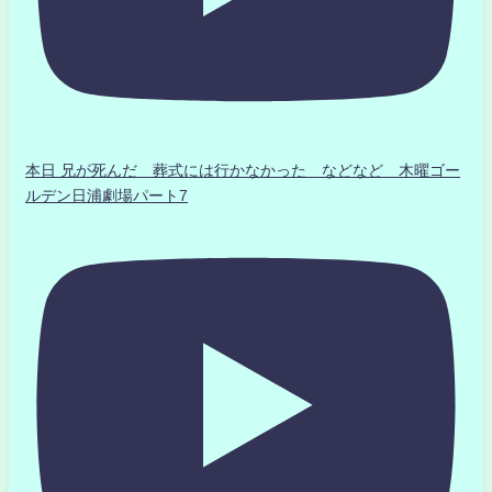
本日 兄が死んだ 葬式には行かなかった などなど 木曜ゴー
ルデン日浦劇場パート7