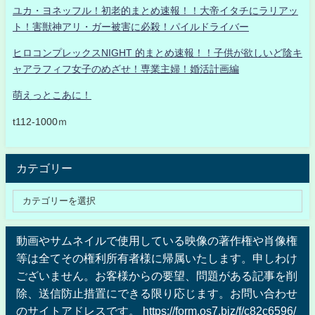
ユカ・ヨネッフル！初老的まとめ速報！！大帝イタチにラリアッ
ト！害獣神アリ・ガー被害に必殺！パイルドライバー
ヒロコンプレックスNIGHT 的まとめ速報！！子供が欲しいど陰キ
ャアラフィフ女子のめざせ！専業主婦！婚活計画編
萌えっとこあに！
t112-1000ｍ
カテゴリー
動画やサムネイルで使用している映像の著作権や肖像権
等は全てその権利所有者様に帰属いたします。申しわけ
ございません。お客様からの要望、問題がある記事を削
除、送信防止措置にできる限り応じます。お問い合わせ
のサイトアドレスです。 https://form.os7.biz/f/c82c6596/