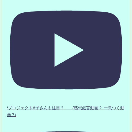
/プロジェクトA子さんも注目？ /感想戯言動画？.一息つく動
画？/