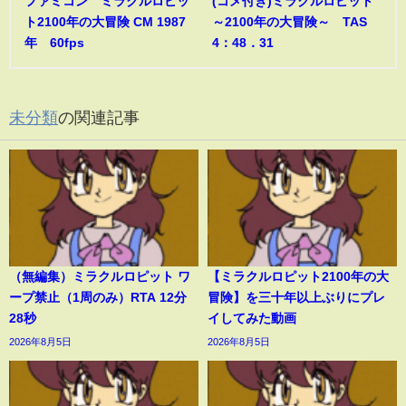
ファミコン ミラクルロピッ
(コメ付き)ミラクルロピット
ト2100年の大冒険 CM 1987
～2100年の大冒険～ TAS
年 60fps
4：48．31
未分類
の関連記事
（無編集）ミラクルロピット ワ
【ミラクルロピット2100年の大
ープ禁止（1周のみ）RTA 12分
冒険】を三十年以上ぶりにプレ
28秒
イしてみた動画
2026年8月5日
2026年8月5日