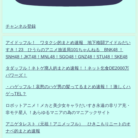
チャンネル登録
アイドッフル！ ワタクシ的まとめ速報 地下格闘アイドルだい
すき！23 ひうらのアニメ放送局101ちゃんねる BNK48 ！
SNH48！JKT48！MNL48！SGO48！GNZ48！STU48！SKE48
タダッフル！ネトゲ廃人的まとめ速報！！ネット乞食DE2000万
パワーズ！
・ハゲッフル！哀愁のハゲ男の髪ってるまとめ速報！！激しくハ
ゲっTEL？
ロボットアニメ！メカと美少女キャラだいすき永遠の非リア充・
非モテ星人 ！あらゆるマニアの為のマニアックサイト
アニゲタレスト（元祖！アニメッフル） ひきこもりニートのオ
ナベ的まとめ速報