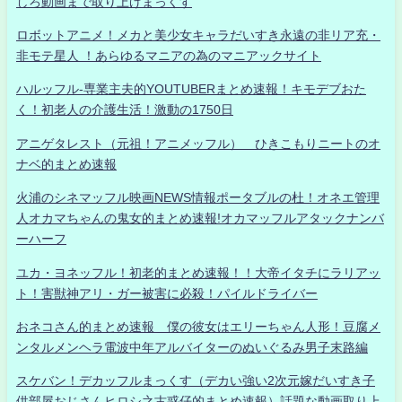
しろ動画まで取り上げまっくす
ロボットアニメ！メカと美少女キャラだいすき永遠の非リア充・
非モテ星人 ！あらゆるマニアの為のマニアックサイト
ハルッフル-専業主夫的YOUTUBERまとめ速報！キモデブおた
く！初老人の介護生活！激動の1750日
アニゲタレスト（元祖！アニメッフル） ひきこもりニートのオ
ナベ的まとめ速報
火浦のシネマッフル映画NEWS情報ポータブルの杜！オネエ管理
人オカマちゃんの鬼女的まとめ速報!オカマッフルアタックナンバ
ーハーフ
ユカ・ヨネッフル！初老的まとめ速報！！大帝イタチにラリアッ
ト！害獣神アリ・ガー被害に必殺！パイルドライバー
おネコさん的まとめ速報 僕の彼女はエリーちゃん人形！豆腐メ
ンタルメンヘラ電波中年アルバイターのぬいぐるみ男子末路編
スケバン！デカッフルまっくす（デカい強い2次元嫁だいすき子
供部屋おじさんヒロシ之古惑仔的まとめ速報）話題な動画取り上