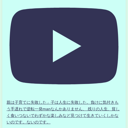
親は子育てに失敗した」子は人生に失敗した。負けに気付きも
う手遅れで逆転一発manなんかありません、 残りの人生、貧し
く食いつないでわずかな楽しみなど見つけて生きていくしかな
いのです。ないのです。