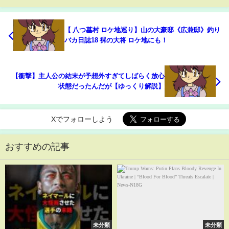
【 八つ墓村 ロケ地巡り】山の大豪邸《広兼邸》釣り
バカ日誌18 裸の大将 ロケ地にも！
【衝撃】主人公の結末が予想外すぎてしばらく放心
状態だったんだが【ゆっくり解説】
Xでフォローしよう
おすすめの記事
未分類
未分類