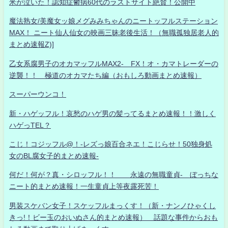
米が泣いた！認知症鬱病60代のラストサイト絶賛！公開中
魔法熟女/美魔女ッ娘メグみみちゃんのニートッフルステーション
MAX！ ニート仙人仙女の映画三昧老後生活！（無職孤独居老人的
まとめ速報Z)]
乙女系腐男子のオカマッフルMAX2- FX！オ・カマトレーダーの
逆襲！！ 極道のオカマたち編（おもしろ動画まとめ速報）
スーパーウンコ！
新・ハゲッフル！哀愁のハゲ男の髪ってるまとめ速報！！激しく
ハゲっTEL？
こじ！コジッフル@！-レズっ娘百合ネエ！こじらせ！50独身処
女のBL腐女子的まとめ速報-
何だ！何が？真・シロッフル！！ 永遠の無職童貞- ぼっちな
ニート的まとめ速報！一生童貞上等夜露死苦！
男装スケバン女子！スケッフルまっくす！（新・ナンノひゃくし
きっ!！ビー玉のおいぬさん的まとめ速報） 話題な事件からおも