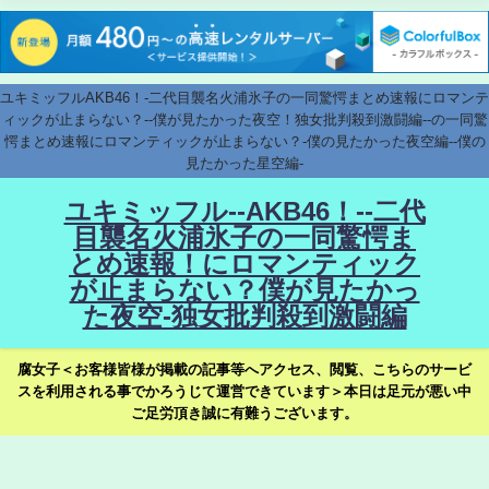
ユキミッフルAKB46！-二代目襲名火浦氷子の一同驚愕まとめ速報にロマンテ
ィックが止まらない？--僕が見たかった夜空！独女批判殺到激闘編--の一同驚
愕まとめ速報にロマンティックが止まらない？-僕の見たかった夜空編--僕の
見たかった星空編-
ユキミッフル--AKB46！--二代
目襲名火浦氷子の一同驚愕ま
とめ速報！にロマンティック
が止まらない？僕が見たかっ
た夜空-独女批判殺到激闘編
腐女子＜お客様皆様が掲載の記事等へアクセス、閲覧、こちらのサービ
スを利用される事でかろうじて運営できています＞本日は足元が悪い中
ご足労頂き誠に有難うございます。