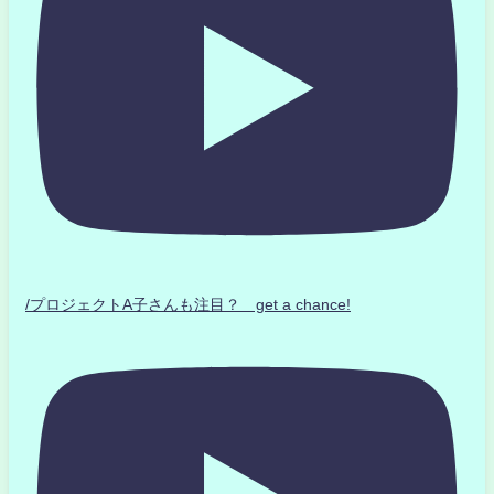
/プロジェクトA子さんも注目？ get a chance!