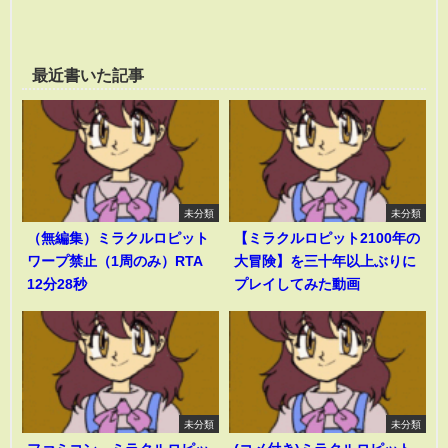
最近書いた記事
未分類
未分類
（無編集）ミラクルロピット
【ミラクルロピット2100年の
ワープ禁止（1周のみ）RTA
大冒険】を三十年以上ぶりに
12分28秒
プレイしてみた動画
未分類
未分類