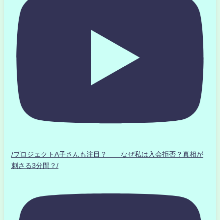
/プロジェクトA子さんも注目？ なぜ私は入会拒否？真相が
刺さる3分間？/