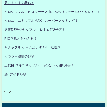
天にまします我ら！
ヒロシッフル！ヒロシデース山さんのリフォームひとりDIY！！
ヒロユキユキッフルMAX！スーパークッキング！
徹夜DEテツヤッフル!！レトロ館2号店！
剛Q超児ともっふる！
ヤナッフル ゲームだいすき6！放送局
ヒウラー総統の野望
三代目 ユキユキッフル 花のひうら組! 見参！
魁!!アイドル塾!
t112