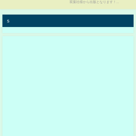
双葉社様から出版となります！...
s