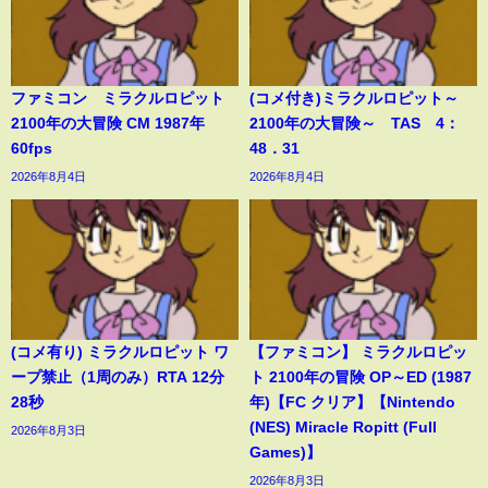
ファミコン ミラクルロピット
(コメ付き)ミラクルロピット～
2100年の大冒険 CM 1987年
2100年の大冒険～ TAS 4：
60fps
48．31
2026年8月4日
2026年8月4日
(コメ有り) ミラクルロピット ワ
【ファミコン】 ミラクルロピッ
ープ禁止（1周のみ）RTA 12分
ト 2100年の冒険 OP～ED (1987
28秒
年)【FC クリア】【Nintendo
(NES) Miracle Ropitt (Full
2026年8月3日
Games)】
2026年8月3日