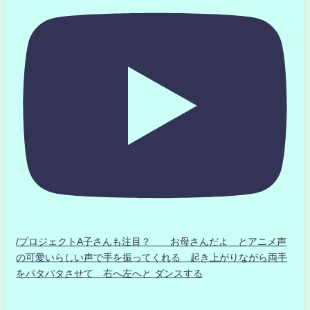
/プロジェクトA子さんも注目？ お母さんだよ とアニメ声
の可愛いらしい声で手を振ってくれる 起き上がりながら両手
をパタパタさせて 右へ左へと ダンスする