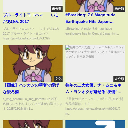
未分類
未分類
ブル－ライトヨコハマ いし
#Breaking: 7.6 Magnitude
だあゆみ 2017
Earthquake Hits Japan
Triggering Major Tsunami
ブル－ライトヨコハマ いしだあゆみ
#Breaking: A major 7.6 magnitude
2017 ブルー・ライト・ヨコハマ
earthquake has hit Central Japan in t...
Warnings | 10 News First
https://ja.wikipedia.org/wiki/%E3%...
文化
未分類
【画像】ハシカンの華奢で儚げ
往年の二大女優、ナ・ムニ＆キ
な後ろ姿
ム・ヨンオクが魅せる“友情”の
素晴らしさ！『最後のピクニッ
c_img_param=; c_img_param=; 5: 以下、
『最後のピクニック』／9月12日(金)公開
名無しにかわりましてネギ速がお送りしま
作品情報はこちら：
ク』日本版予告編
す 2025/02/16(日) 1...
https://press.moviewalker.jp/mv90291/?
m...