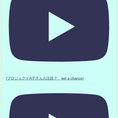
/プロジェクトA子さんも注目？ get a chance!