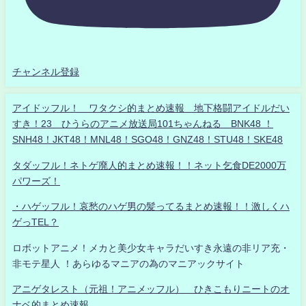
チャンネル登録
アイドッフル！ ワタクシ的まとめ速報 地下格闘アイドルだい
すき！23 ひうらのアニメ放送局101ちゃんねる BNK48 ！
SNH48！JKT48！MNL48！SGO48！GNZ48！STU48！SKE48
タダッフル！ネトゲ廃人的まとめ速報！！ネット乞食DE2000万
パワーズ！
・ハゲッフル！哀愁のハゲ男の髪ってるまとめ速報！！激しくハ
ゲっTEL？
ロボットアニメ！メカと美少女キャラだいすき永遠の非リア充・
非モテ星人 ！あらゆるマニアの為のマニアックサイト
アニゲタレスト（元祖！アニメッフル） ひきこもりニートのオ
ナベ的まとめ速報