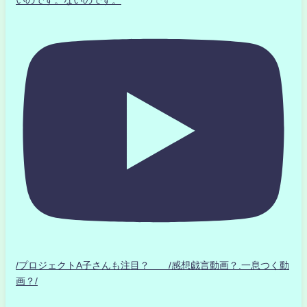
/プロジェクトA子さんも注目？ /感想戯言動画？.一息つく動
画？/