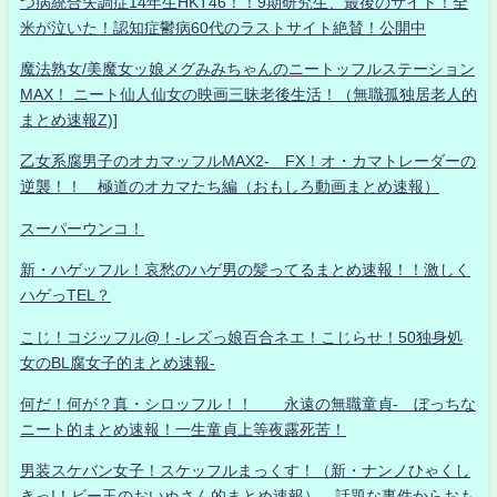
つ病統合失調症14年生HKT46！！9期研究生、最後のサイト！全
米が泣いた！認知症鬱病60代のラストサイト絶賛！公開中
魔法熟女/美魔女ッ娘メグみみちゃんのニートッフルステーション
MAX！ ニート仙人仙女の映画三昧老後生活！（無職孤独居老人的
まとめ速報Z)]
乙女系腐男子のオカマッフルMAX2- FX！オ・カマトレーダーの
逆襲！！ 極道のオカマたち編（おもしろ動画まとめ速報）
スーパーウンコ！
新・ハゲッフル！哀愁のハゲ男の髪ってるまとめ速報！！激しく
ハゲっTEL？
こじ！コジッフル@！-レズっ娘百合ネエ！こじらせ！50独身処
女のBL腐女子的まとめ速報-
何だ！何が？真・シロッフル！！ 永遠の無職童貞- ぼっちな
ニート的まとめ速報！一生童貞上等夜露死苦！
男装スケバン女子！スケッフルまっくす！（新・ナンノひゃくし
きっ!！ビー玉のおいぬさん的まとめ速報） 話題な事件からおも