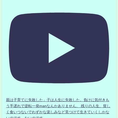
親は子育てに失敗した」子は人生に失敗した。負けに気付きも
う手遅れで逆転一発manなんかありません、 残りの人生、貧し
く食いつないでわずかな楽しみなど見つけて生きていくしかな
いのです。ないのです。