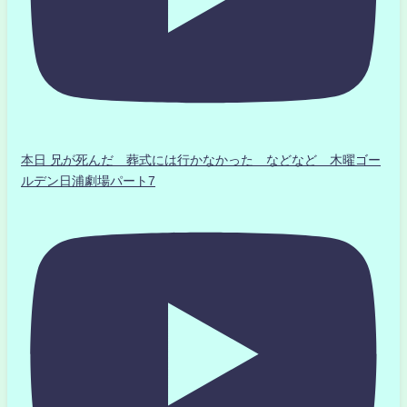
本日 兄が死んだ 葬式には行かなかった などなど 木曜ゴー
ルデン日浦劇場パート7