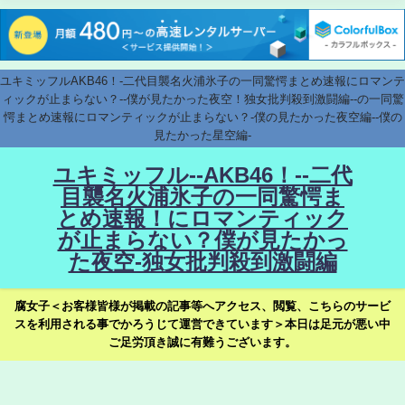
ユキミッフルAKB46！-二代目襲名火浦氷子の一同驚愕まとめ速報にロマンテ
ィックが止まらない？--僕が見たかった夜空！独女批判殺到激闘編--の一同驚
愕まとめ速報にロマンティックが止まらない？-僕の見たかった夜空編--僕の
見たかった星空編-
ユキミッフル--AKB46！--二代
目襲名火浦氷子の一同驚愕ま
とめ速報！にロマンティック
が止まらない？僕が見たかっ
た夜空-独女批判殺到激闘編
腐女子＜お客様皆様が掲載の記事等へアクセス、閲覧、こちらのサービ
スを利用される事でかろうじて運営できています＞本日は足元が悪い中
ご足労頂き誠に有難うございます。