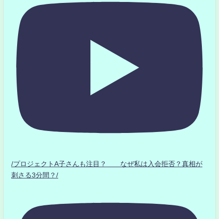
/プロジェクトA子さんも注目？ なぜ私は入会拒否？真相が
刺さる3分間？/