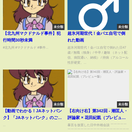
未分類
未分類
【北九州マクドナルド事件】犯
超氷河期世代！金バエ自宅で倒
行時間30秒未満
れた動画
#北九州 #マクドナルド #事件...
超氷河期世代！金バエ自宅で倒れた日47
歳 / 無職（独身）/ 中卒 / 趣味 （ネット配
信、病院通い、納税） / 持病（アルコール
性肝硬変、...
未分類
未分類
【動画でわかる！JAネットバン
【右向け右】第342回 - 潮匡人・
ク】「JAネットバンク」のご利
評論家 × 花田紀凱（プレビュー
用開始方法
版）
...
暴言を放置した日中外相会談 ￣￣￣￣￣
￣￣￣￣￣￣￣￣￣￣￣￣￣￣￣￣￣￣￣