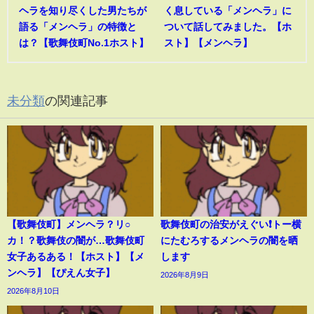
ヘラを知り尽くした男たちが
く息している「メンヘラ」に
語る「メンヘラ」の特徴と
ついて話してみました。【ホ
は？【歌舞伎町No.1ホスト】
スト】【メンヘラ】
未分類
の関連記事
【歌舞伎町】メンヘラ？リ○
歌舞伎町の治安がえぐい❗️トー横
カ！？歌舞伎の闇が…歌舞伎町
にたむろするメンヘラの闇を晒
女子あるある！【ホスト】【メ
します
ンヘラ】【ぴえん女子】
2026年8月9日
2026年8月10日