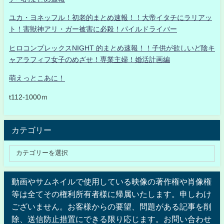
ユカ・ヨネッフル！初老的まとめ速報！！大帝イタチにラリアッ
ト！害獣神アリ・ガー被害に必殺！パイルドライバー
ヒロコンプレックスNIGHT 的まとめ速報！！子供が欲しいど陰キ
ャアラフィフ女子のめざせ！専業主婦！婚活計画編
萌えっとこあに！
t112-1000ｍ
カテゴリー
動画やサムネイルで使用している映像の著作権や肖像権
等は全てその権利所有者様に帰属いたします。申しわけ
ございません。お客様からの要望、問題がある記事を削
除、送信防止措置にできる限り応じます。お問い合わせ