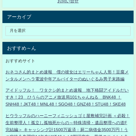
お問い合せ
アーカイブ
おすすめ～ん
おすすめサイト
おネコさん的まとめ速報 僕の彼女はエリーちゃん人形！豆腐メ
ンタルメンヘラ電波中年アルバイターのぬいぐるみ男子末路編
アイドッフル！ ワタクシ的まとめ速報 地下格闘アイドルだい
すき！23 ひうらのアニメ放送局101ちゃんねる BNK48 ！
SNH48！JKT48！MNL48！SGO48！GNZ48！STU48！SKE48
ヒウラッフルのハーニーフィニッシュゴミ屋敷補完計画 ＜必殺！
生前整理人！孤立し孤独死からの～特殊清掃・遺品整理への道F
完結編＞ キャッシング計1500万返済：厨二病借金3500万円！う