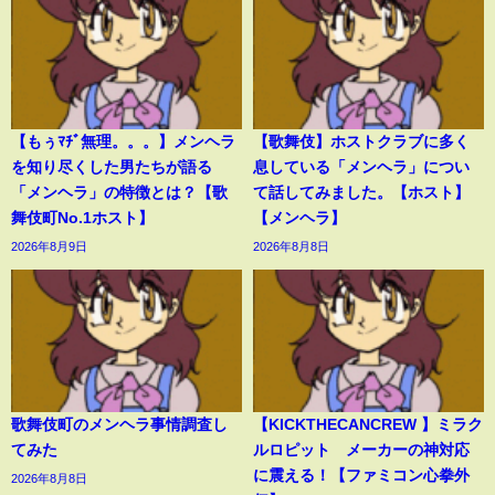
【もぅﾏﾁﾞ無理。。。】メンヘラ
【歌舞伎】ホストクラブに多く
を知り尽くした男たちが語る
息している「メンヘラ」につい
「メンヘラ」の特徴とは？【歌
て話してみました。【ホスト】
舞伎町No.1ホスト】
【メンヘラ】
2026年8月9日
2026年8月8日
歌舞伎町のメンヘラ事情調査し
【KICKTHECANCREW 】ミラク
てみた
ルロピット メーカーの神対応
に震える！【ファミコン心拳外
2026年8月8日