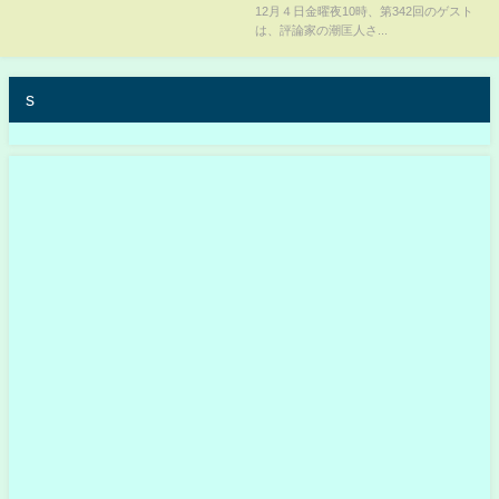
12月４日金曜夜10時、第342回のゲスト
は、評論家の潮匡人さ...
s