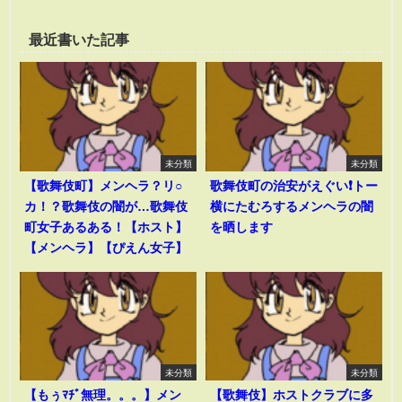
最近書いた記事
未分類
未分類
【歌舞伎町】メンヘラ？リ○
歌舞伎町の治安がえぐい❗️トー
カ！？歌舞伎の闇が…歌舞伎
横にたむろするメンヘラの闇
町女子あるある！【ホスト】
を晒します
【メンヘラ】【ぴえん女子】
未分類
未分類
【もぅﾏﾁﾞ無理。。。】メン
【歌舞伎】ホストクラブに多