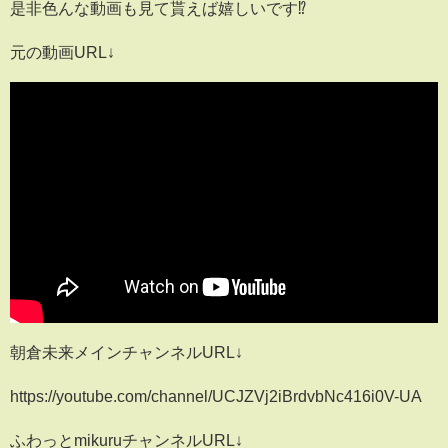
是非色んな動画も見て貰えば嬉しいです⁉️
元の動画URL↓
朝倉未来メインチャンネルURL↓
https://youtube.com/channel/UCJZVj2iBrdvbNc416i0V-UA
ふわっとmikuruチャンネルURL↓