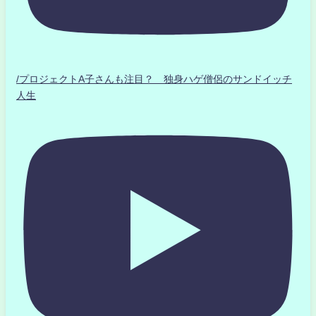
/プロジェクトA子さんも注目？ 独身ハゲ僧侶のサンドイッチ
人生