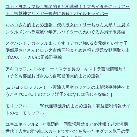
ユカ・ヨネッフル！初老的まとめ速報！！大帝イタチにラリアッ
ト！害獣神アリ・ガー被害に必殺！パイルドライバー
おネコさん的まとめ速報 僕の彼女はエリーちゃん人形！豆腐メ
ンタルメンヘラ電波中年アルバイターのぬいぐるみ男子末路編
スケバン！デカッフルまっくす（デカい強い2次元嫁だいすき子
供部屋おじさんヒロシ之古惑仔的まとめ速報）話題な動画取り上
げMAX！デカいは正義刑事編
アキヨッフル-！ネオニートスケ番長のエキストラ芸能情報局！
（子ども部屋おばさんの自宅警備員的まとめ速報）
[ヨシヨシロッフル-！！-素浪人勇者カツオンの未解決事件簿へよ
うこそYOUKO！のナンノ洋子のはなしは信じるな編）]
モリッフル！ 50代無職独身的まとめ速報！有益便利情報サイ
トの杜 モリッフル
ユキユキッフル2！ど底辺的一同驚愕騒然まとめ速報！超氷河期
世代！人生の強制ロスカットですべてを失ったキグナス氷子の愛