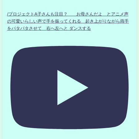
/プロジェクトA子さんも注目？ お母さんだよ とアニメ声
の可愛いらしい声で手を振ってくれる 起き上がりながら両手
をパタパタさせて 右へ左へと ダンスする