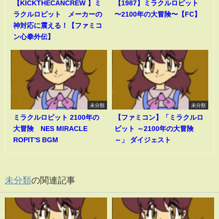
【KICKTHECANCREW 】ミ
【1987】ミラクルロピット
ラクルロピット メーカーの
〜2100年の大冒険〜【FC】
神対応に震える！【ファミコ
ン心拳外伝】
未分類
未分類
ミラクルロピット 2100年の
【ファミコン】「ミラクルロ
大冒険 NES MIRACLE
ピット ～2100年の大冒険
ROPIT'S BGM
～」 ダイジェスト
未分類
の関連記事