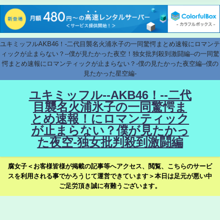
ユキミッフルAKB46！-二代目襲名火浦氷子の一同驚愕まとめ速報にロマンテ
ィックが止まらない？--僕が見たかった夜空！独女批判殺到激闘編--の一同驚
愕まとめ速報にロマンティックが止まらない？-僕の見たかった夜空編--僕の
見たかった星空編-
ユキミッフル--AKB46！--二代
目襲名火浦氷子の一同驚愕ま
とめ速報！にロマンティック
が止まらない？僕が見たかっ
た夜空-独女批判殺到激闘編
腐女子＜お客様皆様が掲載の記事等へアクセス、閲覧、こちらのサービ
スを利用される事でかろうじて運営できています＞本日は足元が悪い中
ご足労頂き誠に有難うございます。