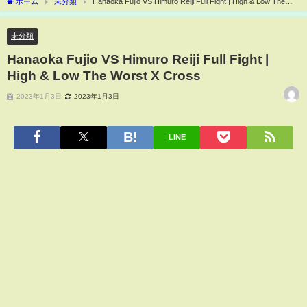
ホーム
未分類
Hanaoka Fujio VS Himuro Reiji Full Fight | High & Low The
Worst X Cross
未分類
Hanaoka Fujio VS Himuro Reiji Full Fight |
High & Low The Worst X Cross
2023年1月3日
2023年1月3日
LINE