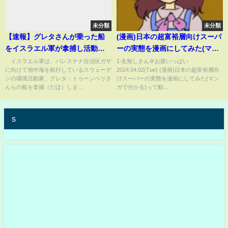
未分類
未分類
【速報】グレタさんが乗った船
(漫画)日本の超富裕層向けスーパ
をイスラエル軍が拿捕し活動家
ーの実態を漫画にしてみた(マン
らを拘束 現地メディア【ワイ
ガで分かる)
イスラエル軍は、パレスチナ自治区ガザ
1:名無しさん＠お腹いっぱい
に向けて地中海を航行しているスウェーデ
2024.04.02(Tue) (漫画)日本の超富裕層向
ド！スクランブル】(2025年6月9
ンの環境活動家、グレタ・トゥーンベリさ
けスーパーの実態を漫画にしてみた(マン
日)
んらの船を拿捕（だほ）しま...
ガで分かる)って動...
s