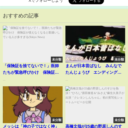
Xでフォローしよう
おすすめの記事
未分類
未分類
「保険証を捨てないで！」医師
まんが日本昔ばなし みんなで
たちが緊急呼びかけ 保険証が
たんじょうび エンディング
使えなくなると勘違いしている
ED 歌詞付き
...
...
人が多すぎる(Tokyo News)
未分類
未分類
メッシは「神の子ではなく神」
高橋文哉が25歳の野原しんのす