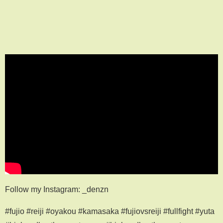
Follow my Instagram: _denzn
#fujio #reiji #oyakou #kamasaka #fujiovsreiji #fullfight #yuta