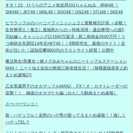
すき！23 ひうらのアニメ放送局101ちゃんねる BNK48 ！
SNH48！JKT48！MNL48！SGO48！GNZ48！STU48！SKE48
ヒウラッフルのハーニーフィニッシュゴミ屋敷補完計画 ＜必殺！
生前整理人！孤立し孤独死からの～特殊清掃・遺品整理への道F
完結編＞ キャッシング計1500万返済：厨二病借金3500万円！う
つ病統合失調症14年生HKT46！！9期研究生、最後のサイト！全
米が泣いた！認知症鬱病60代のラストサイト絶賛！公開中
魔法熟女/美魔女ッ娘メグみみちゃんのニートッフルステーション
MAX！ ニート仙人仙女の映画三昧老後生活！（無職孤独居老人的
まとめ速報Z)]
乙女系腐男子のオカマッフルMAX2- FX！オ・カマトレーダーの
逆襲！！ 極道のオカマたち編（おもしろ動画まとめ速報）
スーパーウンコ！
新・ハゲッフル！哀愁のハゲ男の髪ってるまとめ速報！！激しく
ハゲっTEL？
こじ！コジッフル@！-レズっ娘百合ネエ！こじらせ！50独身処