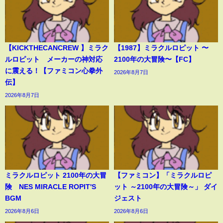
【KICKTHECANCREW 】ミラク
【1987】ミラクルロピット 〜
ルロピット メーカーの神対応
2100年の大冒険〜【FC】
に震える！【ファミコン心拳外
2026年8月7日
伝】
2026年8月7日
ミラクルロピット 2100年の大冒
【ファミコン】「ミラクルロピ
険 NES MIRACLE ROPIT'S
ット ～2100年の大冒険～」 ダイ
BGM
ジェスト
2026年8月6日
2026年8月6日