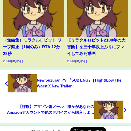
（無編集）ミラクルロピット ワ
【ミラクルロピット2100年の大
ープ禁止（1周のみ）RTA 12分
冒険】を三十年以上ぶりにプレ
28秒
イしてみた動画
2026年8月5日
2026年8月5日
New Suzuran PV 『SUB ENG』 | High&Low The
Worst X New Trailer |
【詐欺】アマゾン偽メール「誰かがあなたの
Amazonアカウントで他のデバイスから購入しよう
としました」が横行してます！【注意喚起】