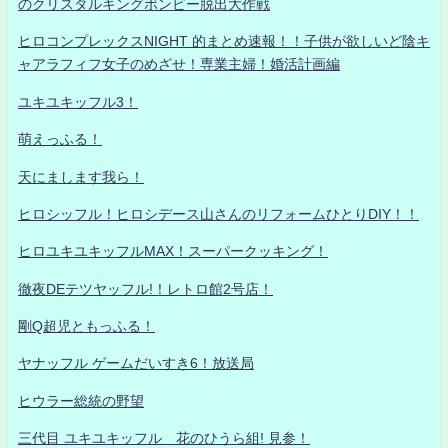
のクリスタルキングボンビー脱出大作戦
ヒロコンプレックスNIGHT 的まとめ速報！！子供が欲しいど陰キ
ャアラフィフ女子のめざせ！専業主婦！婚活計画編
ユキユキッフル3！
萌えっふる！
天にまします我ら！
ヒロシッフル！ヒロシデース山さんのリフォームひとりDIY！！
ヒロユキユキッフルMAX！スーパークッキング！
徹夜DEテツヤッフル!！レトロ館2号店！
剛Q超児ともっふる！
ヤナッフル ゲームだいすき6！放送局
ヒウラー総統の野望
三代目 ユキユキッフル 花のひうら組! 見参！