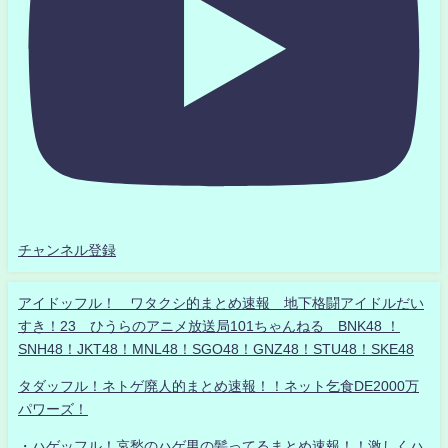
チャンネル登録
アイドッフル！ ワタクシ的まとめ速報 地下格闘アイドルだい
すき！23 ひうらのアニメ放送局101ちゃんねる BNK48 ！
SNH48！JKT48！MNL48！SGO48！GNZ48！STU48！SKE48
タダッフル！ネトゲ廃人的まとめ速報！！ネット乞食DE2000万
パワーズ！
・ハゲッフル！哀愁のハゲ男の髪ってるまとめ速報！！激しくハ