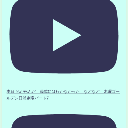
本日 兄が死んだ 葬式には行かなかった などなど 木曜ゴー
ルデン日浦劇場パート7