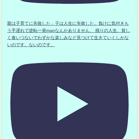
親は子育てに失敗した」子は人生に失敗した。負けに気付きも
う手遅れで逆転一発manなんかありません、 残りの人生、貧し
く食いつないでわずかな楽しみなど見つけて生きていくしかな
いのです。ないのです。