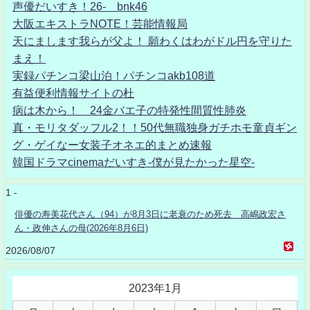
声優だいすき！26- bnk46
大阪エキストラNOTE！芸能情報局
天にまします我らが父よ！ 願わくはわがドル円を守りた
まえ！
実録パチンコ梁山泊！パチンコakb108道
有益便利情報サイトの杜
病は木から！ 24金バエ子の特発性間質性肺炎
真・モリタダッフル2！！50代無職独身ガチホモ童貞ギン
グ・ゲイなー女装子オネエ的まとめ速報
韓国ドラマcinemaだいすき-僕が見たかった星空-
1 -
俳優の寿美花代さん（94）が8月3日に老衰のため死去 高嶋政宏さ
ん・政伸さんの母(2026年8月6日)
2026/08/07
2023年1月