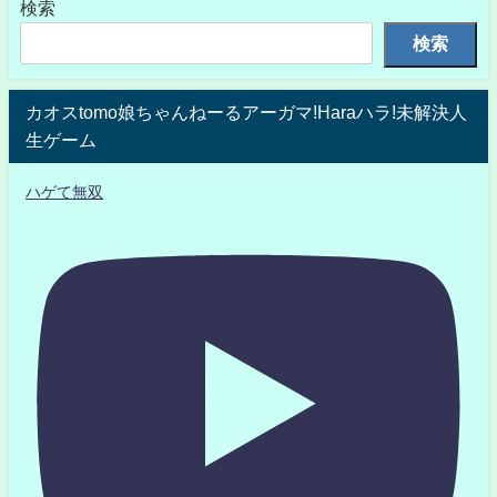
検索
検索
カオスtomo娘ちゃんねーるアーガマ!Haraハラ!未解決人
生ゲーム
ハゲて無双