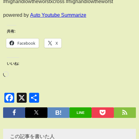
#highandlowtheworstxcross #highandlowtheworst
powered by
Auto Youtube Summarize
共有:
Facebook
X
いいね:
Facebook
X
共
有
LINE
この記事を書いた人