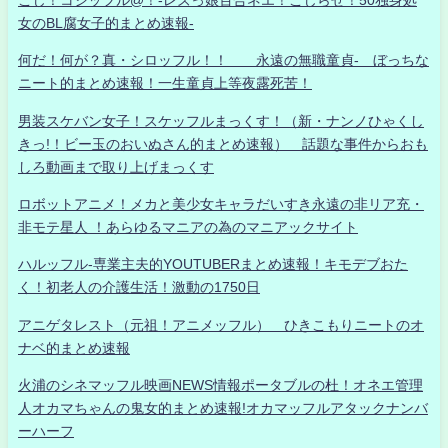
女のBL腐女子的まとめ速報-
何だ！何が？真・シロッフル！！ 永遠の無職童貞- ぼっちな
ニート的まとめ速報！一生童貞上等夜露死苦！
男装スケバン女子！スケッフルまっくす！（新・ナンノひゃくし
きっ!！ビー玉のおいぬさん的まとめ速報） 話題な事件からおも
しろ動画まで取り上げまっくす
ロボットアニメ！メカと美少女キャラだいすき永遠の非リア充・
非モテ星人 ！あらゆるマニアの為のマニアックサイト
ハルッフル-専業主夫的YOUTUBERまとめ速報！キモデブおた
く！初老人の介護生活！激動の1750日
アニゲタレスト（元祖！アニメッフル） ひきこもりニートのオ
ナベ的まとめ速報
火浦のシネマッフル映画NEWS情報ポータブルの杜！オネエ管理
人オカマちゃんの鬼女的まとめ速報!オカマッフルアタックナンバ
ーハーフ