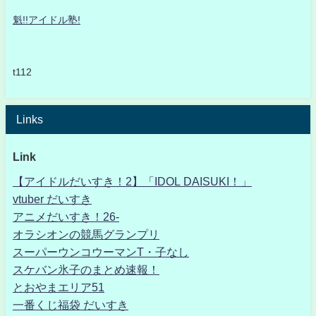
魁!!アイドル塾!
t112
Links
Link
【アイドルだいすき！2】「IDOL DAISUKI！」
vtuber だいすき
アニメだいすき！26-
オラシオンの競馬グランプリ
スーパーウンコウーマンT・子なし
スケバン氷子のまとめ速報！
とおやまエリア51
一番くじ福袋 だいすき