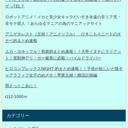
ゲっTEL？
ロボットアニメ！メカと美少女キャラだいすき永遠の非リア充・
非モテ星人 ！あらゆるマニアの為のマニアックサイト
アニゲタレスト（元祖！アニメッフル） ひきこもりニートのオ
ナベ的まとめ速報
ユカ・ヨネッフル！初老的まとめ速報！！大帝イタチにラリアッ
ト！害獣神アリ・ガー被害に必殺！パイルドライバー
ヒロコンプレックスNIGHT 的まとめ速報！！子供が欲しいど陰キ
ャアラフィフ女子のめざせ！専業主婦！婚活計画編
萌えっとこあに！
t112-1000ｍ
カテゴリー