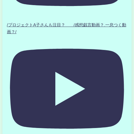
/プロジェクトA子さんも注目？ /感想戯言動画？.一息つく動
画？/