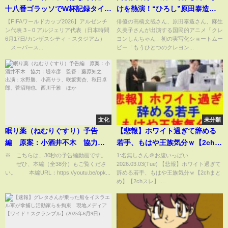
十八番ゴラッソでW杯記録タイ＆
けを熱演！“ひろし”原田泰造
初ハットトリック！「一瞬のス
＆“みさえ”麻生久美子が出演
【FIFAワールドカップ2026】アルゼンチ
俳優の高橋文哉さん、原田泰造さん、麻生
ン代表 3－0 アルジェリア代表（日本時間
久美子さんが出演する国民的アニメ「クレ
ピードは健在」「次元が違う」
「クレヨンしんちゃん」初の実
6月17日/カンザスシティ・スタジアム）
ヨンしんちゃん」初の実写化ショートムー
ファン衝撃(ABEMA TIMES)
写化ショートムービーが公開
スーパース...
ビー「もうひとつのクレヨン...
文化
未分類
眠り薬（ねむりぐすり）予告
【悲報】ホワイト過ぎて辞める
編 原案：小酒井不木 協力：
若手、もはや王族気分ｗ【2chま
堤幸彦 監督：藤原知之 出
とめ】【2chスレ】【5chスレ】
※ こちらは、30秒の予告編動画です。
1:名無しさん＠お腹いっぱい
ぜひ、本編（全38分）もご覧くださ
2026.03.03(Tue) 【悲報】ホワイト過ぎて
演：水野勝、小高サラ、咲坂実
【ゆっくり】
い。 本編URL：https://youtu.be/opk...
辞める若手、もはや王族気分ｗ【2chまと
杏、秋田卓郎、菅沼翔也、西川
め】【2chスレ】...
千雅 ほか