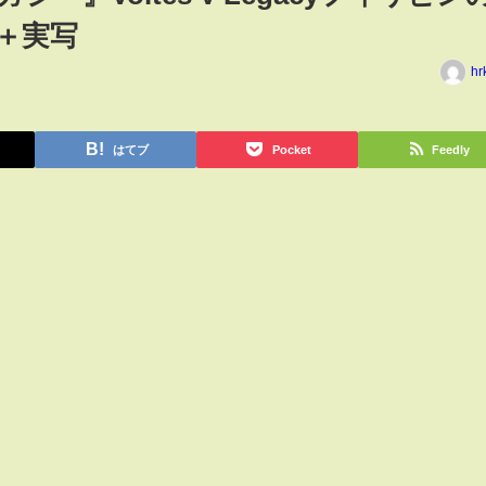
＋実写
hr
はてブ
Pocket
Feedly