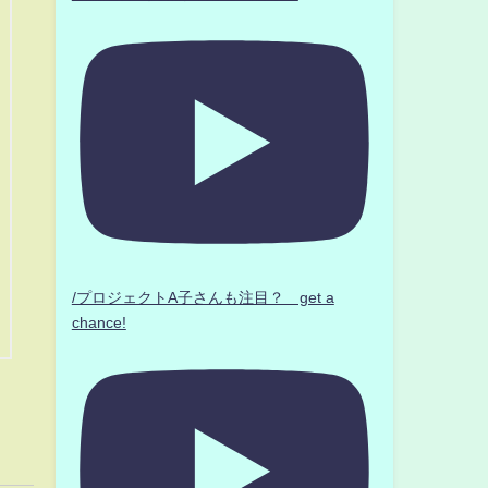
/プロジェクトA子さんも注目？ get a
chance!