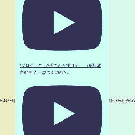
/プロジェクトA子さんも注目？ /感想戯
言動画？.一息つく動画？/
%E3%82%B7%E3%83%BC%E3%83%B3_%E3%83%9C%E3%83