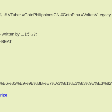
er #GotoPhilippinesCN #GotoPina #VoltesVLegacy
itten by こばっと
H☆BEAT
g/wiki/%E8%B6%85%E9%9B%BB%E7%A3%81%E3%83%9E
rize