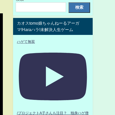
検索
カオスtomo娘ちゃんねーるアーガ
マ!Haraハラ!未解決人生ゲーム
ハゲて無双
/プロジェクトA子さんも注目？ 独身ハゲ僧