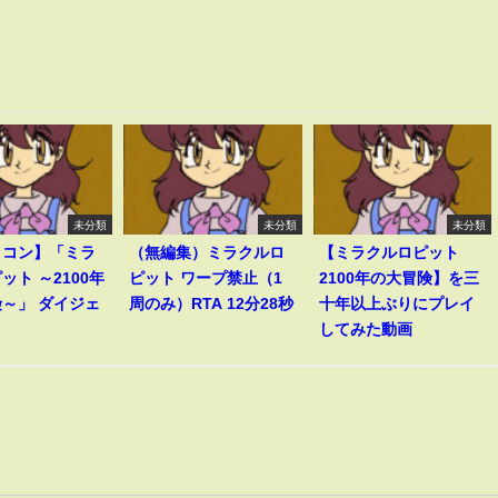
未分類
未分類
未分類
ミコン】「ミラ
（無編集）ミラクルロ
【ミラクルロピット
ット ～2100年
ピット ワープ禁止（1
2100年の大冒険】を三
～」 ダイジェ
周のみ）RTA 12分28秒
十年以上ぶりにプレイ
してみた動画