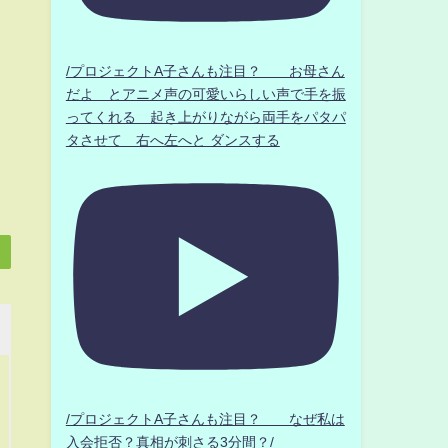
/プロジェクトA子さんも注目？ お母さん
だよ とアニメ声の可愛いらしい声で手を振
ってくれる 起き上がりながら両手をパタパ
タさせて 右へ左へと ダンスする
/プロジェクトA子さんも注目？ なぜ私は
入会拒否？真相が刺さる3分間？/