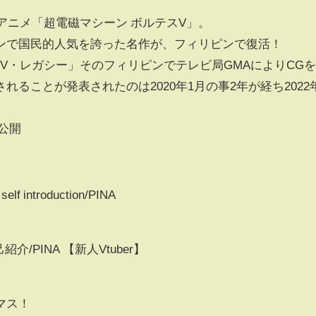
トアニメ「超電磁マシーン ボルテスV」。
ンで国民的人気を誇った名作が、フィリピンで復活！
V・レガシー」そのフィリピンでテレビ局GMAによりCG
ることが発表されたのは2020年1月の事2年が経ち2022
ー公開
elf introduction/PINA
介/PINA 【新人Vtuber】
マス！