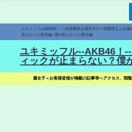
ユキミッフルAKB46！-二代目襲名火浦氷子の一同驚愕まとめ
見たかった夜空編--僕の見たかった星空編-
ユキミッフル--AKB46
ィックが止まらない？僕が
腐女子＜お客様皆様が掲載の記事等へアクセス、閲覧