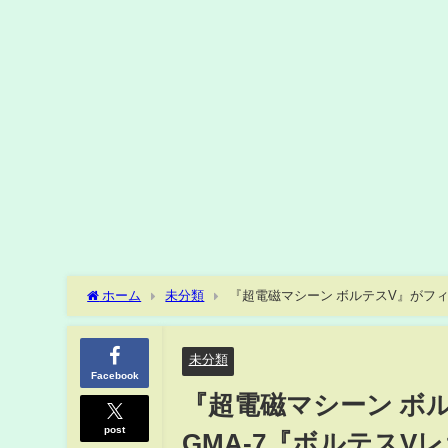
ホーム
未分類
『超電磁マシーン ボルテスV』がフィリピ
ンの3DCGアニメーション＋実写
未分類
Facebook
『超電磁マシーン ボ
post
GMA-7『ボルテスVレガ