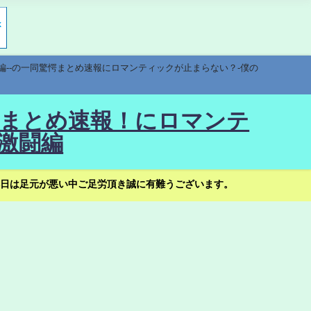
編--の一同驚愕まとめ速報にロマンティックが止まらない？-僕の
驚愕まとめ速報！にロマンテ
激闘編
日は足元が悪い中ご足労頂き誠に有難うございます。