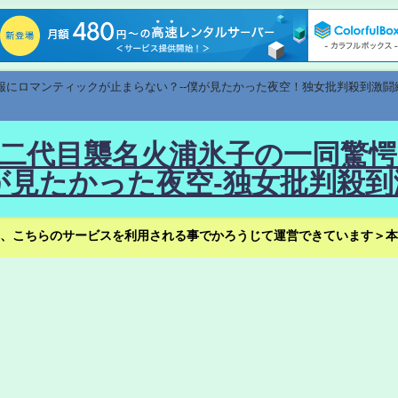
速報にロマンティックが止まらない？--僕が見たかった夜空！独女批判殺到激闘
！--二代目襲名火浦氷子の一同
見たかった夜空-独女批判殺到
、こちらのサービスを利用される事でかろうじて運営できています＞本