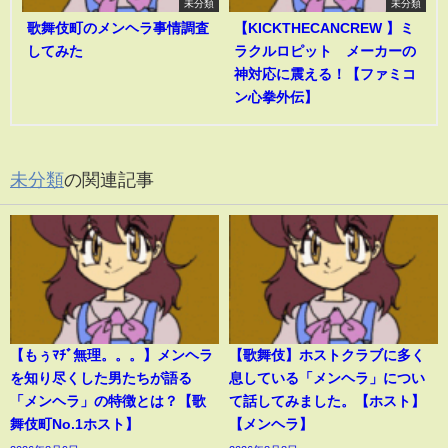
未分類
未分類
歌舞伎町のメンヘラ事情調査
【KICKTHECANCREW 】ミ
してみた
ラクルロピット メーカーの
神対応に震える！【ファミコ
ン心拳外伝】
未分類
の関連記事
【もぅﾏﾁﾞ無理。。。】メンヘラ
【歌舞伎】ホストクラブに多く
を知り尽くした男たちが語る
息している「メンヘラ」につい
「メンヘラ」の特徴とは？【歌
て話してみました。【ホスト】
舞伎町No.1ホスト】
【メンヘラ】