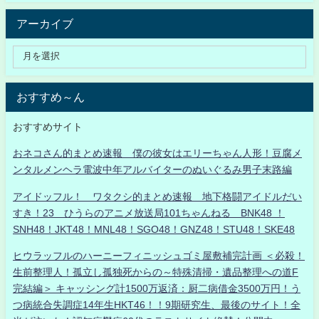
アーカイブ
おすすめ～ん
おすすめサイト
おネコさん的まとめ速報 僕の彼女はエリーちゃん人形！豆腐メ
ンタルメンヘラ電波中年アルバイターのぬいぐるみ男子末路編
アイドッフル！ ワタクシ的まとめ速報 地下格闘アイドルだい
すき！23 ひうらのアニメ放送局101ちゃんねる BNK48 ！
SNH48！JKT48！MNL48！SGO48！GNZ48！STU48！SKE48
ヒウラッフルのハーニーフィニッシュゴミ屋敷補完計画 ＜必殺！
生前整理人！孤立し孤独死からの～特殊清掃・遺品整理への道F
完結編＞ キャッシング計1500万返済：厨二病借金3500万円！う
つ病統合失調症14年生HKT46！！9期研究生、最後のサイト！全