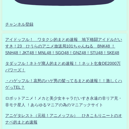
チャンネル登録
アイドッフル！ ワタクシ的まとめ速報 地下格闘アイドルだい
すき！23 ひうらのアニメ放送局101ちゃんねる BNK48 ！
SNH48！JKT48！MNL48！SGO48！GNZ48！STU48！SKE48
タダッフル！ネトゲ廃人的まとめ速報！！ネット乞食DE2000万
パワーズ！
・ハゲッフル！哀愁のハゲ男の髪ってるまとめ速報！！激しくハ
ゲっTEL？
ロボットアニメ！メカと美少女キャラだいすき永遠の非リア充・
非モテ星人 ！あらゆるマニアの為のマニアックサイト
アニゲタレスト（元祖！アニメッフル） ひきこもりニートのオ
ナベ的まとめ速報