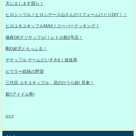
天にまします我ら！
ヒロシッフル！ヒロシデース山さんのリフォームひとりDIY！！
ヒロユキユキッフルMAX！スーパークッキング！
徹夜DEテツヤッフル!！レトロ館2号店！
剛Q超児ともっふる！
ヤナッフル ゲームだいすき6！放送局
ヒウラー総統の野望
三代目 ユキユキッフル 花のひうら組! 見参！
魁!!アイドル塾!
t112