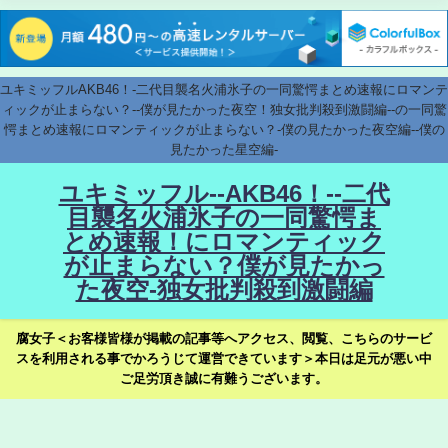
ユキミッフルAKB46！-二代目襲名火浦氷子の一同驚愕まとめ速報にロマンテ
ィックが止まらない？--僕が見たかった夜空！独女批判殺到激闘編--の一同驚
愕まとめ速報にロマンティックが止まらない？-僕の見たかった夜空編--僕の
見たかった星空編-
ユキミッフル--AKB46！--二代
目襲名火浦氷子の一同驚愕ま
とめ速報！にロマンティック
が止まらない？僕が見たかっ
た夜空-独女批判殺到激闘編
腐女子＜お客様皆様が掲載の記事等へアクセス、閲覧、こちらのサービ
スを利用される事でかろうじて運営できています＞本日は足元が悪い中
ご足労頂き誠に有難うございます。