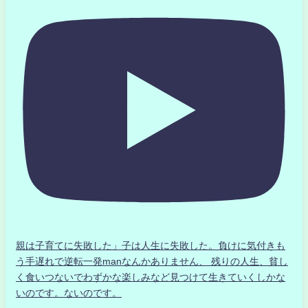
親は子育てに失敗した」子は人生に失敗した。負けに気付きも
う手遅れで逆転一発manなんかありません、 残りの人生、貧し
く食いつないでわずかな楽しみなど見つけて生きていくしかな
いのです。ないのです。