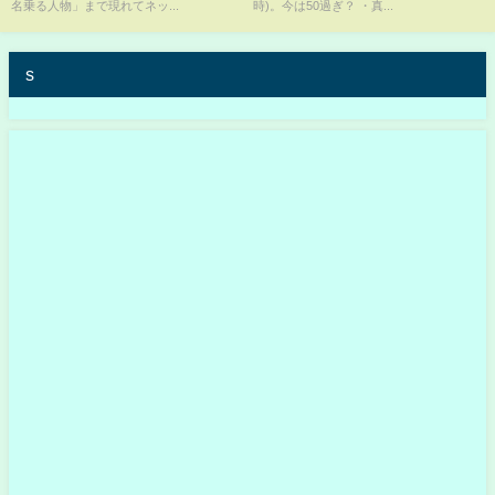
名乗る人物」まで現れてネッ...
時)。今は50過ぎ？ ・真...
s