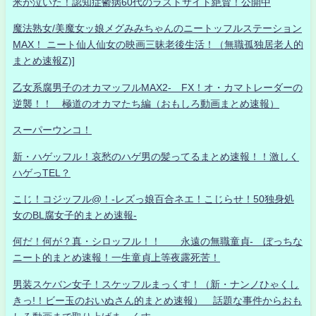
米が泣いた！認知症鬱病60代のラストサイト絶賛！公開中
魔法熟女/美魔女ッ娘メグみみちゃんのニートッフルステーション
MAX！ ニート仙人仙女の映画三昧老後生活！（無職孤独居老人的
まとめ速報Z)]
乙女系腐男子のオカマッフルMAX2- FX！オ・カマトレーダーの
逆襲！！ 極道のオカマたち編（おもしろ動画まとめ速報）
スーパーウンコ！
新・ハゲッフル！哀愁のハゲ男の髪ってるまとめ速報！！激しく
ハゲっTEL？
こじ！コジッフル@！-レズっ娘百合ネエ！こじらせ！50独身処
女のBL腐女子的まとめ速報-
何だ！何が？真・シロッフル！！ 永遠の無職童貞- ぼっちな
ニート的まとめ速報！一生童貞上等夜露死苦！
男装スケバン女子！スケッフルまっくす！（新・ナンノひゃくし
きっ!！ビー玉のおいぬさん的まとめ速報） 話題な事件からおも