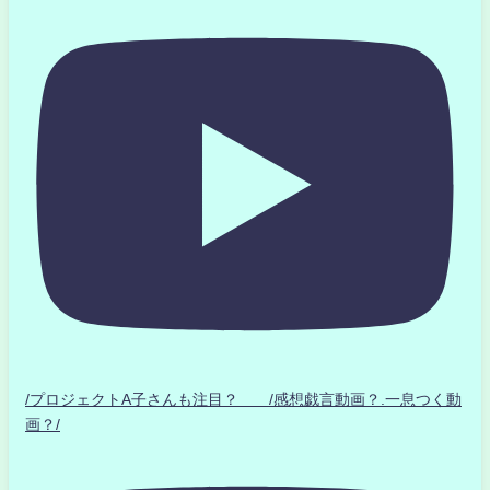
/プロジェクトA子さんも注目？ /感想戯言動画？.一息つく動
画？/