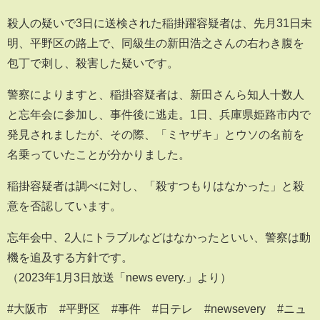
殺人の疑いで3日に送検された稲掛躍容疑者は、先月31日未
明、平野区の路上で、同級生の新田浩之さんの右わき腹を
包丁で刺し、殺害した疑いです。
警察によりますと、稲掛容疑者は、新田さんら知人十数人
と忘年会に参加し、事件後に逃走。1日、兵庫県姫路市内で
発見されましたが、その際、「ミヤザキ」とウソの名前を
名乗っていたことが分かりました。
稲掛容疑者は調べに対し、「殺すつもりはなかった」と殺
意を否認しています。
忘年会中、2人にトラブルなどはなかったといい、警察は動
機を追及する方針です。
（2023年1月3日放送「news every.」より）
#大阪市 #平野区 #事件 #日テレ #newsevery #ニュ