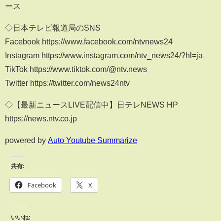
ース
◇日本テレビ報道局のSNS
Facebook https://www.facebook.com/ntvnews24
Instagram https://www.instagram.com/ntv_news24/?hl=ja
TikTok https://www.tiktok.com/@ntv.news
Twitter https://twitter.com/news24ntv
◇【最新ニュースLIVE配信中】日テレNEWS HP
https://news.ntv.co.jp
powered by
Auto Youtube Summarize
共有:
Facebook
X
いいね: