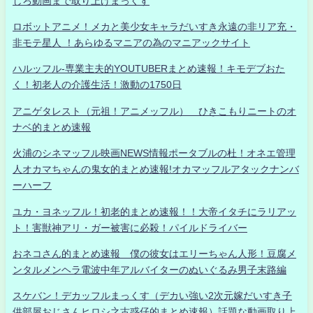
しろ動画まで取り上げまっくす
ロボットアニメ！メカと美少女キャラだいすき永遠の非リア充・
非モテ星人 ！あらゆるマニアの為のマニアックサイト
ハルッフル-専業主夫的YOUTUBERまとめ速報！キモデブおた
く！初老人の介護生活！激動の1750日
アニゲタレスト（元祖！アニメッフル） ひきこもりニートのオ
ナベ的まとめ速報
火浦のシネマッフル映画NEWS情報ポータブルの杜！オネエ管理
人オカマちゃんの鬼女的まとめ速報!オカマッフルアタックナンバ
ーハーフ
ユカ・ヨネッフル！初老的まとめ速報！！大帝イタチにラリアッ
ト！害獣神アリ・ガー被害に必殺！パイルドライバー
おネコさん的まとめ速報 僕の彼女はエリーちゃん人形！豆腐メ
ンタルメンヘラ電波中年アルバイターのぬいぐるみ男子末路編
スケバン！デカッフルまっくす（デカい強い2次元嫁だいすき子
供部屋おじさんヒロシ之古惑仔的まとめ速報）話題な動画取り上