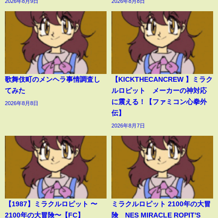
2026年8月9日
2026年8月8日
歌舞伎町のメンヘラ事情調査し
【KICKTHECANCREW 】ミラク
てみた
ルロピット メーカーの神対応
に震える！【ファミコン心拳外
2026年8月8日
伝】
2026年8月7日
【1987】ミラクルロピット 〜
ミラクルロピット 2100年の大冒
2100年の大冒険〜【FC】
険 NES MIRACLE ROPIT'S