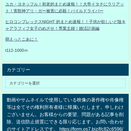
ユカ・ヨネッフル！初老的まとめ速報！！大帝イタチにラリアッ
ト！害獣神アリ・ガー被害に必殺！パイルドライバー
ヒロコンプレックスNIGHT 的まとめ速報！！子供が欲しいど陰キ
ャアラフィフ女子のめざせ！専業主婦！婚活計画編
萌えっとこあに！
t112-1000ｍ
カテゴリー
動画やサムネイルで使用している映像の著作権や肖像権
等は全てその権利所有者様に帰属いたします。申しわけ
ございません。お客様からの要望、問題がある記事を削
除、送信防止措置にできる限り応じます。お問い合わせ
のサイトアドレスです。 https://form.os7.biz/f/c82c6596/