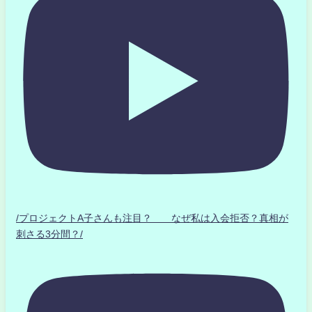
/プロジェクトA子さんも注目？ なぜ私は入会拒否？真相が
刺さる3分間？/