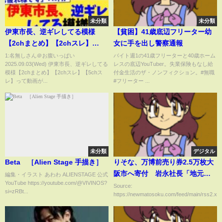
未分類
未分類
伊東市長、逆ギレしてる模様
【貧困】41歳底辺フリーター幼
【2chまとめ】【2chスレ】
女に手を出し警察通報
【5chスレ】
1:名無しさん＠お腹いっぱい
バイト週1の41歳フリーターと40歳ホーム
2025.09.03(Wed) 伊東市長、逆ギレしてる
レスの底辺YouTuber。失業保険もなし給
模様【2chまとめ】【2chスレ】【5chス
付金生活のザ・ノンフィクション。#無職
レ】って動画が...
#フリーター ...
未分類
デジタル
Beta ［Alien Stage 手描き］
りそな、万博前売り券2.5万枚大
阪市へ寄付 岩永社長「地元企
編集・イラスト あわわ ALIENSTAGE 公式
YouTube https://youtube.com/@VIVINOS?
業発信の仕組みをレガシーに」
Source:
si=zRBt...
https://newmatosoku.com/feed/main/rss2.xml.