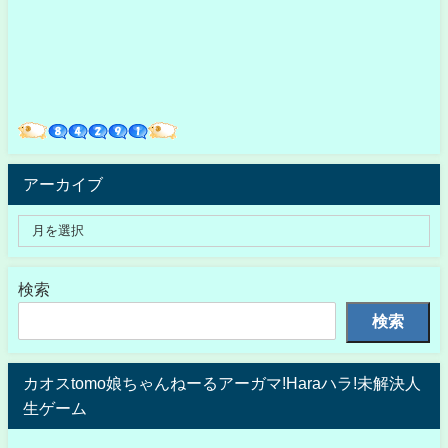
アーカイブ
検索
検索
カオスtomo娘ちゃんねーるアーガマ!Haraハラ!未解決人
生ゲーム