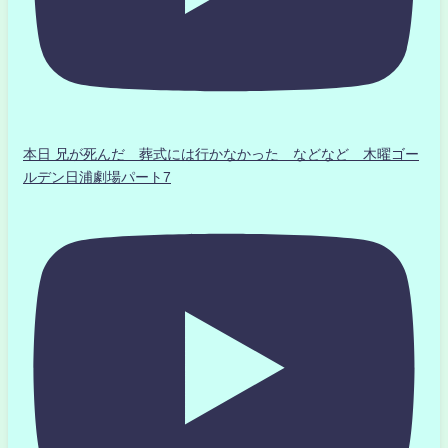
本日 兄が死んだ 葬式には行かなかった などなど 木曜ゴー
ルデン日浦劇場パート7