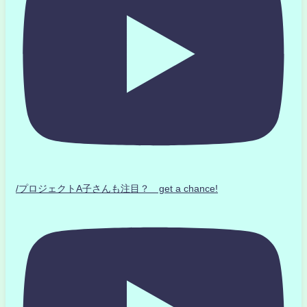
/プロジェクトA子さんも注目？ get a chance!