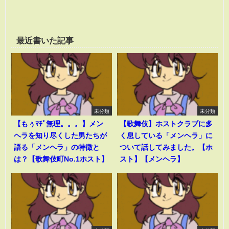
最近書いた記事
未分類
未分類
【もぅﾏﾁﾞ無理。。。】メン
【歌舞伎】ホストクラブに多
ヘラを知り尽くした男たちが
く息している「メンヘラ」に
語る「メンヘラ」の特徴と
ついて話してみました。【ホ
は？【歌舞伎町No.1ホスト】
スト】【メンヘラ】