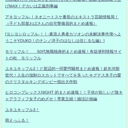
げMAX！デカいは正義刑事編
アキヨッフル-！ネオニートスケ番長のエキストラ芸能情報局！
（子ども部屋おばさんの自宅警備員的まとめ速報）
[ヨシヨシロッフル-！！-素浪人勇者カツオンの未解決事件簿へよ
うこそYOUKO！のナンノ洋子のはなしは信じるな編）]
モリッフル！ 50代無職独身的まとめ速報！有益便利情報サイ
トの杜 モリッフル
ユキユキッフル2！ど底辺的一同驚愕騒然まとめ速報！超氷河期
世代！人生の強制ロスカットですべてを失ったキグナス氷子の愛
のクリスタルキングボンビー脱出大作戦
ヒロコンプレックスNIGHT 的まとめ速報！！子供が欲しいど陰キ
ャアラフィフ女子のめざせ！専業主婦！婚活計画編
ユキユキッフル3！
萌えっふる！