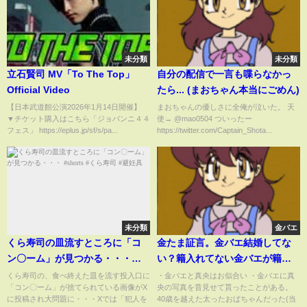
未分類
未分類
立石賢司 MV「To The Top」
自分の配信で一言も喋らなかっ
Official Video
たら... (まおちゃん本当にごめん)
【日本武道館公演2026年1月14日開催】
まおちゃんの優しさに全俺が泣いた。 天
▼チケット購入はこちら「ジョバンニ４４
使→ @mao0504 ついったー
フェス」 https://eplus.jp/sf/s/pa...
https://twitter.com/Captain_Shota...
未分類
金バエ
くら寿司の皿流すところに「コ
金たま証言。金バエ結婚してな
ン〇ーム」が見つかる・・・
い？籍入れてない金バエが籍入
#shorts #くら寿司 #避妊具
れたというのは嘘？asinuki@生
くら寿司の、食べ終えた皿を流す投入口に
・金バエと真央はお似合い ・金バエに真
「コン〇ーム」が捨てられている画像がX
央の写真を昔見せて貰ったことがある。
活保護
に投稿され大問題に・・・Xでは「犯人を
40歳を越えた太ったおばちゃんだった(当