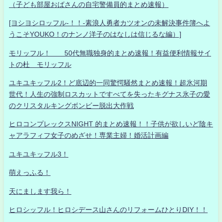
（子ども部屋おばさんの自宅警備員的まとめ速報）
[ヨシヨシロッフル-！！-素浪人勇者カツオンの未解決事件簿へよ
うこそYOUKO！のナンノ洋子のはなしは信じるな編）]
モリッフル！ 50代無職独身的まとめ速報！有益便利情報サイ
トの杜 モリッフル
ユキユキッフル2！ど底辺的一同驚愕騒然まとめ速報！超氷河期
世代！人生の強制ロスカットですべてを失ったキグナス氷子の愛
のクリスタルキングボンビー脱出大作戦
ヒロコンプレックスNIGHT 的まとめ速報！！子供が欲しいど陰キ
ャアラフィフ女子のめざせ！専業主婦！婚活計画編
ユキユキッフル3！
萌えっふる！
天にまします我ら！
ヒロシッフル！ヒロシデース山さんのリフォームひとりDIY！！