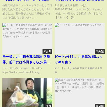
んだあと旅立ちました」元日1月
め】【2chスレ】【5chスレ】
番組の司会やニュースキャスターとして活
1:名無しさん＠お腹いっぱい
躍した久米宏さんが亡くなりました。81
2026.03.27(Fri) ニュージーランドとかい
1日に肺がん 所属事務所が発表
歳でした。妻の麗子さんは「最後まで“ら
う国、マジ終わってる模様【2chまとめ】
｜TBS NEWS DIG
しさ”を通したと思います」...
【2chスレ】【5...
未分類
未分類
モー娘。北川莉央裏垢流出で 謝
ビートたけし、小泉進次郎にハ
罪、前日には小田さくらが 男の
ッキリ言う
密室写真流出で謝罪#モーニング
LINE https://lin.ee/rgzJHS6 Twitter
#ビートたけし #小泉進次郎 #備蓄米 #農
https://twitter.com/kuraoff Instag...
協...
娘#モー娘#北川莉央#小田さくら
#生田衣梨奈#アイドル#ニュース
平成
未分類