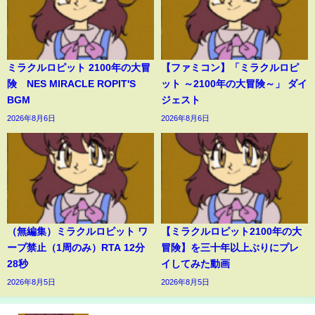
ミラクルロピット 2100年の大冒
【ファミコン】「ミラクルロピ
険 NES MIRACLE ROPIT'S
ット ～2100年の大冒険～」 ダイ
BGM
ジェスト
2026年8月6日
2026年8月6日
（無編集）ミラクルロピット ワ
【ミラクルロピット2100年の大
ープ禁止（1周のみ）RTA 12分
冒険】を三十年以上ぶりにプレ
28秒
イしてみた動画
2026年8月5日
2026年8月5日