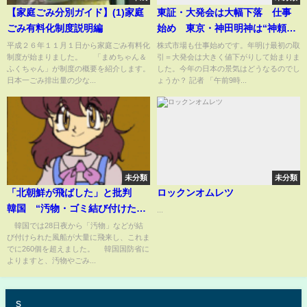
【家庭ごみ分別ガイド】(1)家庭
東証・大発会は大幅下落 仕事
ごみ有料化制度説明編
始め 東京・神田明神は“神頼
み”に行列 働く人が願うのは
平成２６年１１月１日から家庭ごみ有料化
株式市場も仕事始めです。年明け最初の取
制度が始まりました。 「まめちゃん＆
引＝大発会は大きく値下がりして始まりま
「賃上げ」 物価高・トランプ氏
ふくちゃん」が制度の概要を紹介します。
した。今年の日本の景気はどうなるのでし
に警戒｜TBS NEWS DIG
日本一ごみ排出量の少な...
ょうか？ 記者 「午前9時...
未分類
未分類
「北朝鮮が飛ばした」と批判
ロックンオムレツ
韓国 “汚物・ゴミ結び付けた風
...
船”飛来相次ぎ軍が出動(2024年5
韓国では28日夜から「汚物」などが結
び付けられた風船が大量に飛来し、これま
月29日)
でに260個を超えました。 韓国国防省に
よりますと、汚物やごみ...
s