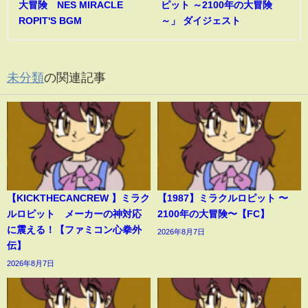
大冒険 NES MIRACLE
ピット ～2100年の大冒険
ROPIT'S BGM
～」 ダイジェスト
未分類
の関連記事
【KICKTHECANCREW 】ミラク
【1987】ミラクルロピット 〜
ルロピット メーカーの神対応
2100年の大冒険〜【FC】
に震える！【ファミコン心拳外
2026年8月7日
伝】
2026年8月7日