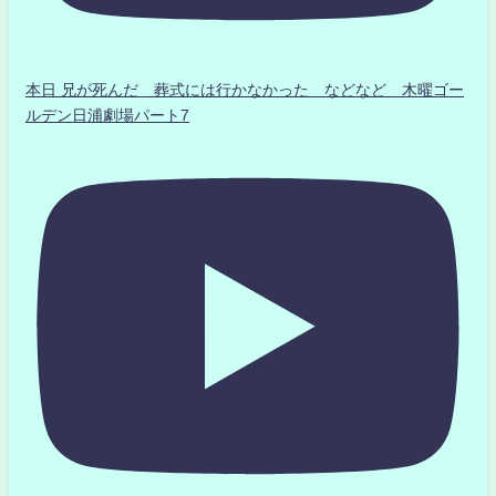
本日 兄が死んだ 葬式には行かなかった などなど 木曜ゴー
ルデン日浦劇場パート7