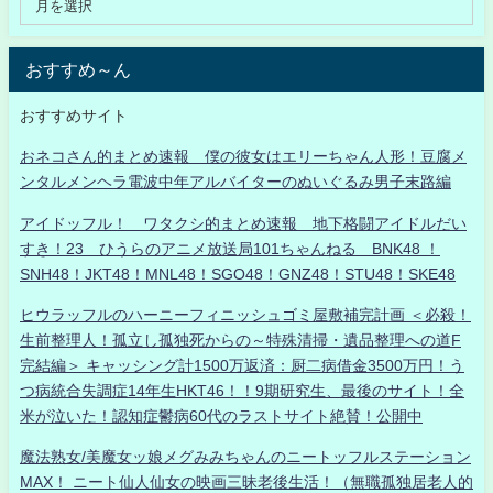
おすすめ～ん
おすすめサイト
おネコさん的まとめ速報 僕の彼女はエリーちゃん人形！豆腐メ
ンタルメンヘラ電波中年アルバイターのぬいぐるみ男子末路編
アイドッフル！ ワタクシ的まとめ速報 地下格闘アイドルだい
すき！23 ひうらのアニメ放送局101ちゃんねる BNK48 ！
SNH48！JKT48！MNL48！SGO48！GNZ48！STU48！SKE48
ヒウラッフルのハーニーフィニッシュゴミ屋敷補完計画 ＜必殺！
生前整理人！孤立し孤独死からの～特殊清掃・遺品整理への道F
完結編＞ キャッシング計1500万返済：厨二病借金3500万円！う
つ病統合失調症14年生HKT46！！9期研究生、最後のサイト！全
米が泣いた！認知症鬱病60代のラストサイト絶賛！公開中
魔法熟女/美魔女ッ娘メグみみちゃんのニートッフルステーション
MAX！ ニート仙人仙女の映画三昧老後生活！（無職孤独居老人的