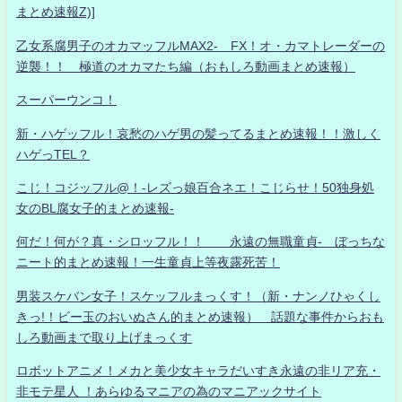
まとめ速報Z)]
乙女系腐男子のオカマッフルMAX2- FX！オ・カマトレーダーの
逆襲！！ 極道のオカマたち編（おもしろ動画まとめ速報）
スーパーウンコ！
新・ハゲッフル！哀愁のハゲ男の髪ってるまとめ速報！！激しく
ハゲっTEL？
こじ！コジッフル@！-レズっ娘百合ネエ！こじらせ！50独身処
女のBL腐女子的まとめ速報-
何だ！何が？真・シロッフル！！ 永遠の無職童貞- ぼっちな
ニート的まとめ速報！一生童貞上等夜露死苦！
男装スケバン女子！スケッフルまっくす！（新・ナンノひゃくし
きっ!！ビー玉のおいぬさん的まとめ速報） 話題な事件からおも
しろ動画まで取り上げまっくす
ロボットアニメ！メカと美少女キャラだいすき永遠の非リア充・
非モテ星人 ！あらゆるマニアの為のマニアックサイト