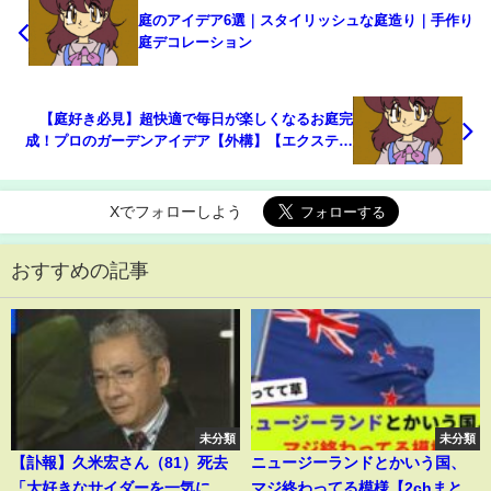
庭のアイデア6選｜スタイリッシュな庭造り｜手作り
庭デコレーション
【庭好き必見】超快適で毎日が楽しくなるお庭完
成！プロのガーデンアイデア【外構】【エクステリ
ア】
Xでフォローしよう
おすすめの記事
未分類
未分類
【訃報】久米宏さん（81）死去
ニュージーランドとかいう国、
「大好きなサイダーを一気に飲
マジ終わってる模様【2chまと