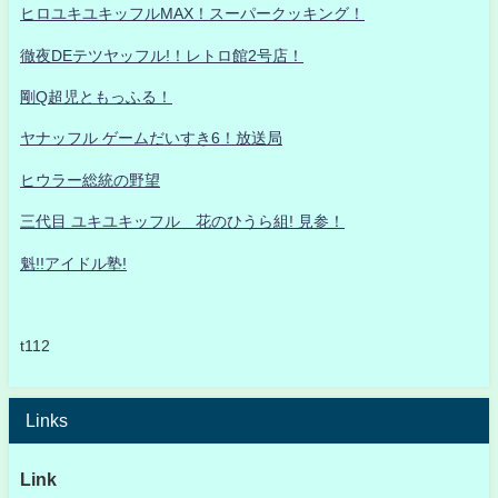
ヒロユキユキッフルMAX！スーパークッキング！
徹夜DEテツヤッフル!！レトロ館2号店！
剛Q超児ともっふる！
ヤナッフル ゲームだいすき6！放送局
ヒウラー総統の野望
三代目 ユキユキッフル 花のひうら組! 見参！
魁!!アイドル塾!
t112
Links
Link