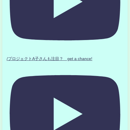
/プロジェクトA子さんも注目？ get a chance!