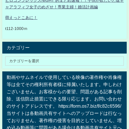
ヒロコンプレックスNIGHT 的まとめ速報！！子供が欲しいど陰キ
ャアラフィフ女子のめざせ！専業主婦！婚活計画編
萌えっとこあに！
t112-1000ｍ
カテゴリー
動画やサムネイルで使用している映像の著作権や肖像権
等は全てその権利所有者様に帰属いたします。申しわけ
ございません。お客様からの要望、問題がある記事を削
除、送信防止措置にできる限り応じます。お問い合わせ
のサイトアドレスです。 https://form.os7.biz/f/c82c6596/
当サイトは各動画共有サイトへのアップロードは行なっ
ておりません、著作権の侵害を目的としていません、埋
め込み動画等に問題がある場合は各動画共有サイト元へ