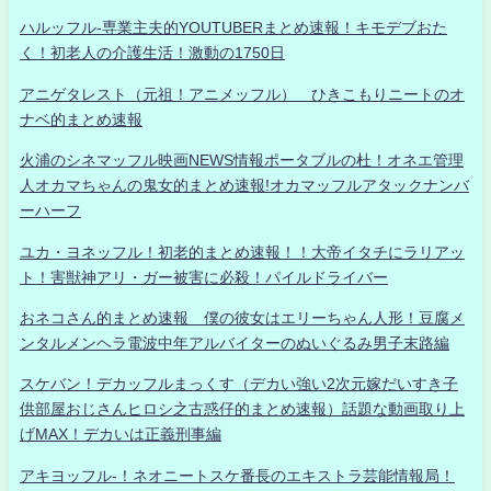
ハルッフル-専業主夫的YOUTUBERまとめ速報！キモデブおた
く！初老人の介護生活！激動の1750日
アニゲタレスト（元祖！アニメッフル） ひきこもりニートのオ
ナベ的まとめ速報
火浦のシネマッフル映画NEWS情報ポータブルの杜！オネエ管理
人オカマちゃんの鬼女的まとめ速報!オカマッフルアタックナンバ
ーハーフ
ユカ・ヨネッフル！初老的まとめ速報！！大帝イタチにラリアッ
ト！害獣神アリ・ガー被害に必殺！パイルドライバー
おネコさん的まとめ速報 僕の彼女はエリーちゃん人形！豆腐メ
ンタルメンヘラ電波中年アルバイターのぬいぐるみ男子末路編
スケバン！デカッフルまっくす（デカい強い2次元嫁だいすき子
供部屋おじさんヒロシ之古惑仔的まとめ速報）話題な動画取り上
げMAX！デカいは正義刑事編
アキヨッフル-！ネオニートスケ番長のエキストラ芸能情報局！