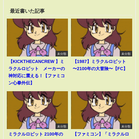
最近書いた記事
未分類
未分類
【KICKTHECANCREW 】ミ
【1987】ミラクルロピット
ラクルロピット メーカーの
〜2100年の大冒険〜【FC】
神対応に震える！【ファミコ
ン心拳外伝】
未分類
未分類
ミラクルロピット 2100年の
【ファミコン】「ミラクルロ