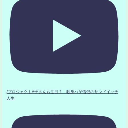
/プロジェクトA子さんも注目？ 独身ハゲ僧侶のサンドイッチ
人生