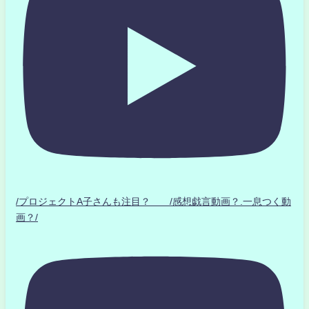
/プロジェクトA子さんも注目？ /感想戯言動画？.一息つく動
画？/