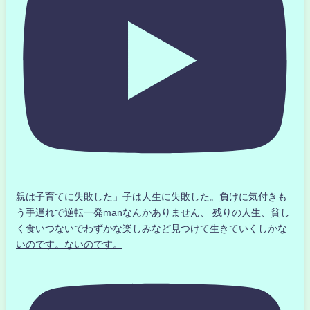
親は子育てに失敗した」子は人生に失敗した。負けに気付きも
う手遅れで逆転一発manなんかありません、 残りの人生、貧し
く食いつないでわずかな楽しみなど見つけて生きていくしかな
いのです。ないのです。