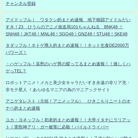
チャンネル登録
アイドッフル！ ワタクシ的まとめ速報 地下格闘アイドルだい
すき！23 ひうらのアニメ放送局101ちゃんねる BNK48 ！
SNH48！JKT48！MNL48！SGO48！GNZ48！STU48！SKE48
タダッフル！ネトゲ廃人的まとめ速報！！ネット乞食DE2000万
パワーズ！
・ハゲッフル！哀愁のハゲ男の髪ってるまとめ速報！！激しくハ
ゲっTEL？
ロボットアニメ！メカと美少女キャラだいすき永遠の非リア充・
非モテ星人 ！あらゆるマニアの為のマニアックサイト
アニゲタレスト（元祖！アニメッフル） ひきこもりニートのオ
ナベ的まとめ速報
ユカ・ヨネッフル！初老的まとめ速報！！大帝イタチにラリアッ
ト！害獣神アリ・ガー被害に必殺！パイルドライバー