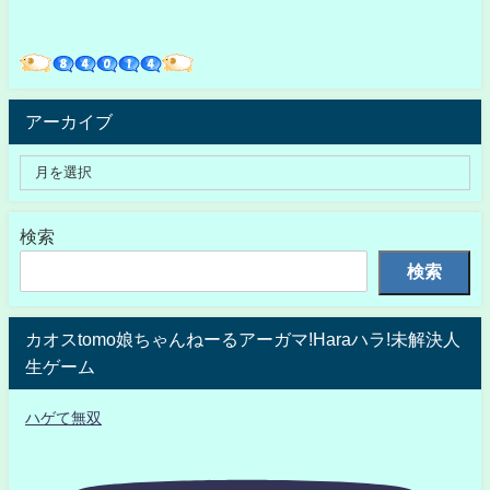
アーカイブ
検索
検索
カオスtomo娘ちゃんねーるアーガマ!Haraハラ!未解決人
生ゲーム
ハゲて無双