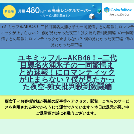
ユキミッフルAKB46！-二代目襲名火浦氷子の一同驚愕まとめ速報にロマンテ
ィックが止まらない？--僕が見たかった夜空！独女批判殺到激闘編--の一同驚
愕まとめ速報にロマンティックが止まらない？-僕の見たかった夜空編--僕の
見たかった星空編-
ユキミッフル--AKB46！--二代
目襲名火浦氷子の一同驚愕ま
とめ速報！にロマンティック
が止まらない？僕が見たかっ
た夜空-独女批判殺到激闘編
腐女子＜お客様皆様が掲載の記事等へアクセス、閲覧、こちらのサービ
スを利用される事でかろうじて運営できています＞本日は足元が悪い中
ご足労頂き誠に有難うございます。