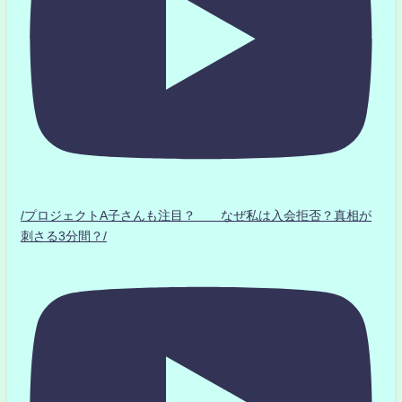
/プロジェクトA子さんも注目？ なぜ私は入会拒否？真相が
刺さる3分間？/