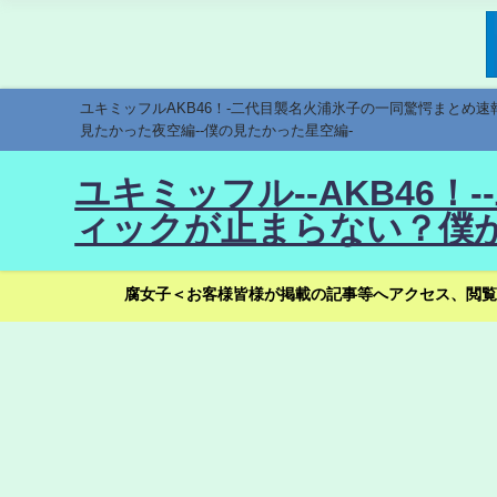
ユキミッフルAKB46！-二代目襲名火浦氷子の一同驚愕まとめ
見たかった夜空編--僕の見たかった星空編-
ユキミッフル--AKB46
ィックが止まらない？僕が
腐女子＜お客様皆様が掲載の記事等へアクセス、閲覧