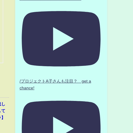
/プロジェクトA子さんも注目？ get a
chance!
息し
して
ラ】