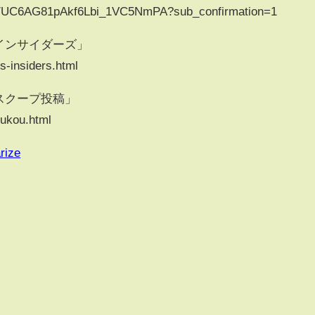
el/UC6AG81pAkf6Lbi_1VC5NmPA?sub_confirmation=1
インサイダーズ」
s-insiders.html
スクープ投稿」
oukou.html
rize