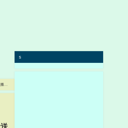
s
院搬送
搬送