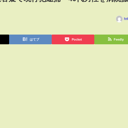
hr
はてブ
Pocket
Feedly