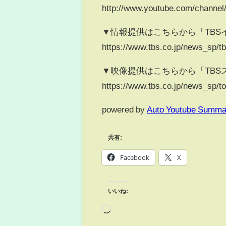
http://www.youtube.com/chann
▼情報提供はこちらから「TBS
https://www.tbs.co.jp/news_sp/tb
▼映像提供はこちらから「TBS
https://www.tbs.co.jp/news_sp/t
powered by
Auto Youtube Summa
共有:
Facebook
X
いいね: