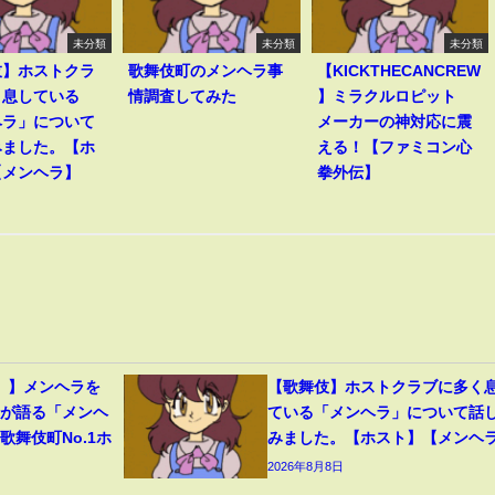
未分類
未分類
未分類
伎】ホストクラ
歌舞伎町のメンヘラ事
【KICKTHECANCREW
く息している
情調査してみた
】ミラクルロピット
ヘラ」について
メーカーの神対応に震
みました。【ホ
える！【ファミコン心
【メンヘラ】
拳外伝】
。。】メンヘラを
【歌舞伎】ホストクラブに多く
ちが語る「メンヘ
ている「メンヘラ」について話
歌舞伎町No.1ホ
みました。【ホスト】【メンヘ
2026年8月8日