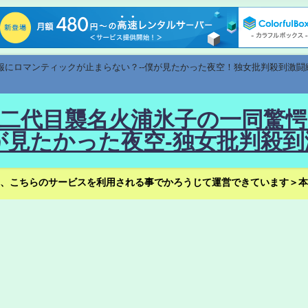
速報にロマンティックが止まらない？--僕が見たかった夜空！独女批判殺到激闘
！--二代目襲名火浦氷子の一同
見たかった夜空-独女批判殺到
、こちらのサービスを利用される事でかろうじて運営できています＞本