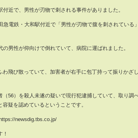
和駅付近で、男性が刃物で刺される事件がありました。
小田急電鉄・大和駅付近で「男性が刃物で腹を刺されている
0代の男性が仰向けで倒れていて、病院に運ばれました。
ふわ飛び散っていて、加害者が右手に包丁持って振りかざ
者（56）を殺人未遂の疑いで現行犯逮捕していて、取り調
と容疑を認めているということです。
//newsdig.tbs.co.jp/
す！