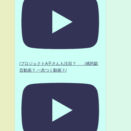
/プロジェクトA子さんも注目？ /感想戯
言動画？.一息つく動画？/