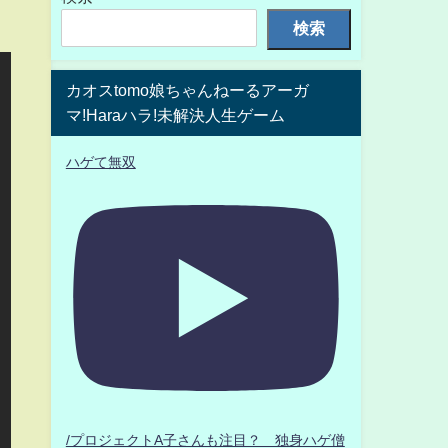
検索
カオスtomo娘ちゃんねーるアーガ
マ!Haraハラ!未解決人生ゲーム
ハゲて無双
/プロジェクトA子さんも注目？ 独身ハゲ僧