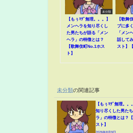
未分類
【もぅﾏﾁﾞ無理。。。】
【歌舞
メンヘラを知り尽くし
ブに多
た男たちが語る「メン
「メン
ヘラ」の特徴とは？
話して
【歌舞伎町No.1ホス
スト】
ト】
未分類
の関連記事
【もぅﾏﾁﾞ無理。
知り尽くした男た
ラ」の特徴とは？【
スト】
2026年8月9日