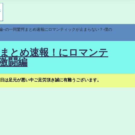
編--の一同驚愕まとめ速報にロマンティックが止まらない？-僕の
驚愕まとめ速報！にロマンテ
激闘編
日は足元が悪い中ご足労頂き誠に有難うございます。