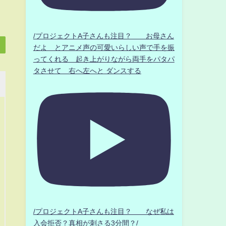
/プロジェクトA子さんも注目？ お母さん
だよ とアニメ声の可愛いらしい声で手を振
ってくれる 起き上がりながら両手をパタパ
タさせて 右へ左へと ダンスする
/プロジェクトA子さんも注目？ なぜ私は
入会拒否？真相が刺さる3分間？/