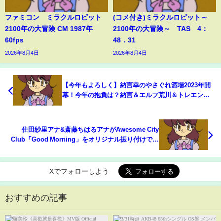
ファミコン ミラクルロピット
(コメ付き)ミラクルロピット～
2100年の大冒険 CM 1987年
2100年の大冒険～ TAS 4：
60fps
48．31
2026年8月4日
2026年8月4日
【今年もよろしく】納言幸のやさぐれ酒場2023年開
幕！今年の抱負は？納言＆エルフ荒川＆トレエンた
かしが新年から大暴走＆みちょぱの天才トークスキ
ルに驚愕！【やさぐれ酒場】
住田紗里アナ&斎藤ちはるアナがAwesome City
Club「Good Morning」をオリジナル振り付けで踊
る！【グッド！モーニング特別コラボ】
Xでフォローしよう
おすすめの記事