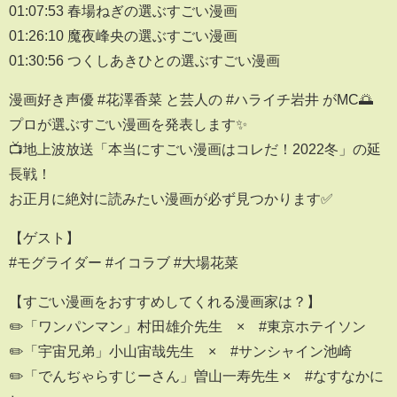
01:07:53 春場ねぎの選ぶすごい漫画
01:26:10 魔夜峰央の選ぶすごい漫画
01:30:56 つくしあきひとの選ぶすごい漫画
漫画好き声優 #花澤香菜 と芸人の #ハライチ岩井 がMC🌅
プロが選ぶすごい漫画を発表します✨
📺地上波放送「本当にすごい漫画はコレだ！2022冬」の延
長戦！
お正月に絶対に読みたい漫画が必ず見つかります✅
【ゲスト】
#モグライダー #イコラブ #大場花菜
【すごい漫画をおすすめしてくれる漫画家は？】
✏️「ワンパンマン」村田雄介先生 × #東京ホテイソン
✏️「宇宙兄弟」小山宙哉先生 × #サンシャイン池崎
✏️「でんぢゃらすじーさん」曽山一寿先生 × #なすなかに