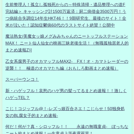
生前整理人！孤立し孤独死からの～特殊清掃・遺品整理への道F
完結編＞ キャッシング計1500万返済：厨二病借金3500万円！う
つ病統合失調症14年生HKT46！！9期研究生、最後のサイト！全
米が泣いた！認知症鬱病60代のラストサイト絶賛！公開中
魔法熟女/美魔女ッ娘メグみみちゃんのニートッフルステーション
MAX！ ニート仙人仙女の映画三昧老後生活！（無職孤独居老人的
まとめ速報Z)]
乙女系腐男子のオカマッフルMAX2- FX！オ・カマトレーダーの
逆襲！！ 極道のオカマたち編（おもしろ動画まとめ速報）
スーパーウンコ！
新・ハゲッフル！哀愁のハゲ男の髪ってるまとめ速報！！激しく
ハゲっTEL？
こじ！コジッフル@！-レズっ娘百合ネエ！こじらせ！50独身処
女のBL腐女子的まとめ速報-
何だ！何が？真・シロッフル！！ 永遠の無職童貞- ぼっちな
ニート的まとめ速報！一生童貞上等夜露死苦！