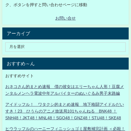
ク、ボタンを押すと問い合わせページに移動
お問い合せ
アーカイブ
おすすめ～ん
おすすめサイト
おネコさん的まとめ速報 僕の彼女はエリーちゃん人形！豆腐メ
ンタルメンヘラ電波中年アルバイターのぬいぐるみ男子末路編
アイドッフル！ ワタクシ的まとめ速報 地下格闘アイドルだい
すき！23 ひうらのアニメ放送局101ちゃんねる BNK48 ！
SNH48！JKT48！MNL48！SGO48！GNZ48！STU48！SKE48
ヒウラッフルのハーニーフィニッシュゴミ屋敷補完計画 ＜必殺！