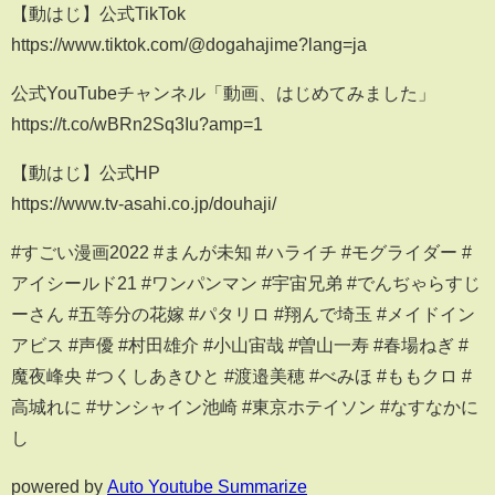
【動はじ】公式TikTok
https://www.tiktok.com/@dogahajime?lang=ja
公式YouTubeチャンネル「動画、はじめてみました」
https://t.co/wBRn2Sq3Iu?amp=1
【動はじ】公式HP
https://www.tv-asahi.co.jp/douhaji/
#すごい漫画2022 #まんが未知 #ハライチ #モグライダー #
アイシールド21 #ワンパンマン #宇宙兄弟 #でんぢゃらすじ
ーさん #五等分の花嫁 #パタリロ #翔んで埼玉 #メイドイン
アビス #声優 #村田雄介 #小山宙哉 #曽山一寿 #春場ねぎ #
魔夜峰央 #つくしあきひと #渡邉美穂 #べみほ #ももクロ #
高城れに #サンシャイン池崎 #東京ホテイソン #なすなかに
し
powered by
Auto Youtube Summarize