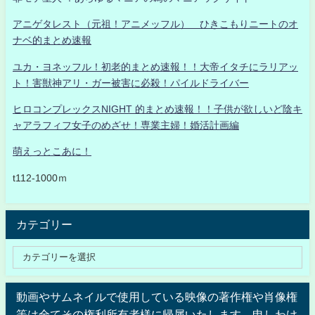
アニゲタレスト（元祖！アニメッフル） ひきこもりニートのオ
ナベ的まとめ速報
ユカ・ヨネッフル！初老的まとめ速報！！大帝イタチにラリアッ
ト！害獣神アリ・ガー被害に必殺！パイルドライバー
ヒロコンプレックスNIGHT 的まとめ速報！！子供が欲しいど陰キ
ャアラフィフ女子のめざせ！専業主婦！婚活計画編
萌えっとこあに！
t112-1000ｍ
カテゴリー
動画やサムネイルで使用している映像の著作権や肖像権
等は全てその権利所有者様に帰属いたします。申しわけ