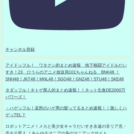
チャンネル登録
アイドッフル！ ワタクシ的まとめ速報 地下格闘アイドルだい
すき！23 ひうらのアニメ放送局101ちゃんねる BNK48 ！
SNH48！JKT48！MNL48！SGO48！GNZ48！STU48！SKE48
タダッフル！ネトゲ廃人的まとめ速報！！ネット乞食DE2000万
パワーズ！
・ハゲッフル！哀愁のハゲ男の髪ってるまとめ速報！！激しくハ
ゲっTEL？
ロボットアニメ！メカと美少女キャラだいすき永遠の非リア充・
非モテ星人 ！あらゆるマニアの為のマニアックサイト