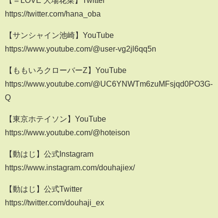
https://twitter.com/hana_oba
【サンシャイン池崎】YouTube
https://www.youtube.com/@user-vg2jl6qq5n
【ももいろクローバーZ】YouTube
https://www.youtube.com/@UC6YNWTm6zuMFsjqd0PO3G-
Q
【東京ホテイソン】YouTube
https://www.youtube.com/@hoteison
【動はじ】公式Instagram
https://www.instagram.com/douhajiex/
【動はじ】公式Twitter
https://twitter.com/douhaji_ex