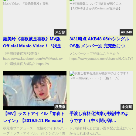
未分類
AKB48
羅美玲《喜歡就是喜歡》MV版
3/31時点 AKB48 65thシングル
Official Music Video / 『我是羅
OS盤 メンバー別 完売数につい
美玲』專輯
て48古参が思うこと【AKB48/ま
《中唱娛樂官方FB專頁》
メンバーシップ登録はこちらから
https://www.facebook.com/AVMMusic.tw​​
https://www.youtube.com/channel/UCIz2Y4
さかのConfession/握手会】
《中唱娛樂官方網站》https://w...
秋元康
未分類
【MV】ラストアイドル「青春ト
手渡し有料化法案が検討中のよ
レイン」【2019.9.11 Release】
うです！（中々闇が深
い・・・）【猫ミーム】
秋元康プロデュース、究極のアイドルグル
レジ袋有料化とは違い置き配が主流はいい
ープ「ラストアイドル」 7thシングル『青
かもしれませんね?...