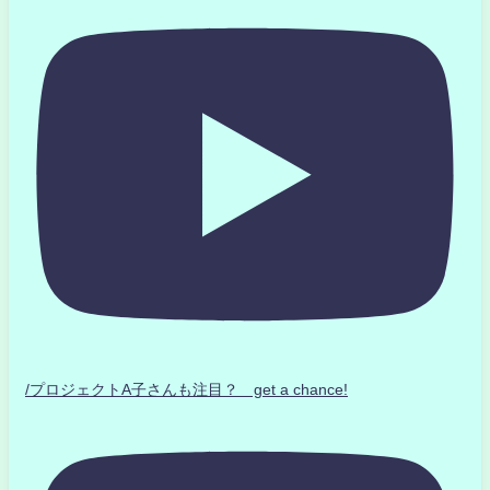
/プロジェクトA子さんも注目？ get a chance!