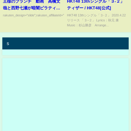
王様のブランチ 動画 高橋文
HKT48 13thシングル「３-２」
哉と西野七瀬が暗闇ピラティス
ティザー / HKT48[公式]
挑戦 3月22日
rakuten_design="slide";rakuten_affiliateId="00ed0224.63...
HKT48 13thシングル「３-２」 2020.4.22
リリース 「３−２」 Lyrics：秋元 康
Music：杉山勝彦 Arrange...
s