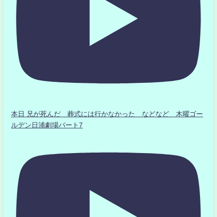
本日 兄が死んだ 葬式には行かなかった などなど 木曜ゴー
ルデン日浦劇場パート7