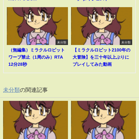
未分類
未分類
（無編集）ミラクルロピット
【ミラクルロピット2100年の
ワープ禁止（1周のみ）RTA
大冒険】を三十年以上ぶりに
12分28秒
プレイしてみた動画
未分類
の関連記事