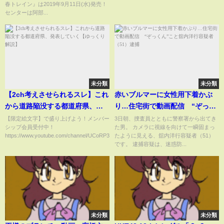
春トレイン』は2019年9月11日(水)発売！
センターは阿部...
未分類
未分類
【2ch考えさせられるスレ】これ
赤いブルマーに女性用下着かぶ
から道路陥没する都道府県、発
り…住宅街で動画配信 “ぞっく
表していく【ゆっくり解説】
ん”こと舘内洋行容疑者（51）逮
【限定絵文字】で盛り上げよう！メンバー
3日朝、捜査員とともに警察署から出てき
シップ会員受付中！
た男。 カメラに視線を向けて一瞬固まっ
捕
https://www.youtube.com/channel/UCoRP3zFp...
たように見える、舘内洋行容疑者（51）
です。 逮捕容疑は、迷惑防...
未分類
未分類