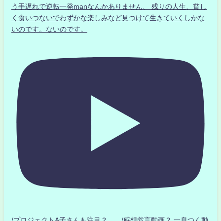
う手遅れで逆転一発manなんかありません、 残りの人生、貧し
く食いつないでわずかな楽しみなど見つけて生きていくしかな
いのです。ないのです。
/プロジェクトA子さんも注目？ /感想戯言動画？.一息つく動