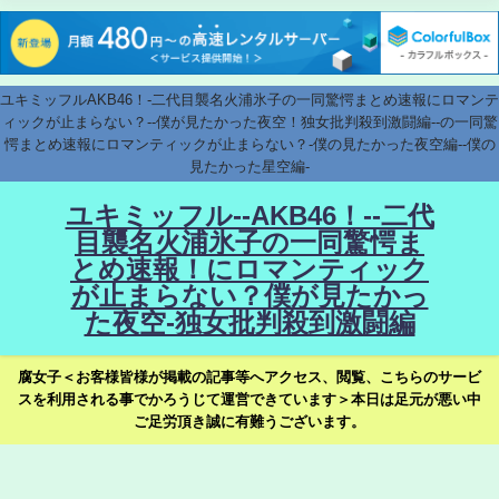
ユキミッフルAKB46！-二代目襲名火浦氷子の一同驚愕まとめ速報にロマンテ
ィックが止まらない？--僕が見たかった夜空！独女批判殺到激闘編--の一同驚
愕まとめ速報にロマンティックが止まらない？-僕の見たかった夜空編--僕の
見たかった星空編-
ユキミッフル--AKB46！--二代
目襲名火浦氷子の一同驚愕ま
とめ速報！にロマンティック
が止まらない？僕が見たかっ
た夜空-独女批判殺到激闘編
腐女子＜お客様皆様が掲載の記事等へアクセス、閲覧、こちらのサービ
スを利用される事でかろうじて運営できています＞本日は足元が悪い中
ご足労頂き誠に有難うございます。