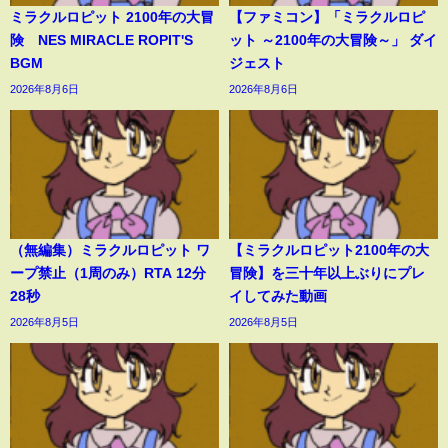
ミラクルロピット 2100年の大冒
【ファミコン】「ミラクルロピ
険 NES MIRACLE ROPIT'S
ット ～2100年の大冒険～」 ダイ
BGM
ジェスト
2026年8月6日
2026年8月6日
（無編集）ミラクルロピット ワ
【ミラクルロピット2100年の大
ープ禁止（1周のみ）RTA 12分
冒険】を三十年以上ぶりにプレ
28秒
イしてみた動画
2026年8月5日
2026年8月5日