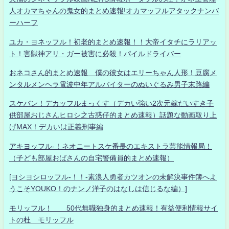
人オカマちゃんの鬼女的まとめ速報!オカマッフルアタックナンバ
ーハーフ
ユカ・ヨネッフル！初老的まとめ速報！！大帝イタチにラリアッ
ト！害獣神アリ・ガー被害に必殺！パイルドライバー
おネコさん的まとめ速報 僕の彼女はエリーちゃん人形！豆腐メ
ンタルメンヘラ電波中年アルバイターのぬいぐるみ男子末路編
スケバン！デカッフルまっくす（デカい強い2次元嫁だいすき子
供部屋おじさんヒロシ之古惑仔的まとめ速報）話題な動画取り上
げMAX！デカいは正義刑事編
アキヨッフル-！ネオニートスケ番長のエキストラ芸能情報局！
（子ども部屋おばさんの自宅警備員的まとめ速報）
[ヨシヨシロッフル-！！-素浪人勇者カツオンの未解決事件簿へよ
うこそYOUKO！のナンノ洋子のはなしは信じるな編）]
モリッフル！ 50代無職独身的まとめ速報！有益便利情報サイ
トの杜 モリッフル