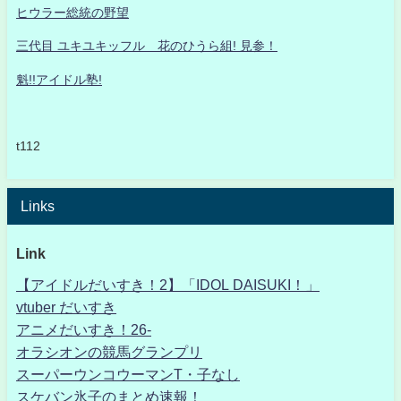
ヒウラー総統の野望
三代目 ユキユキッフル 花のひうら組! 見参！
魁!!アイドル塾!
t112
Links
Link
【アイドルだいすき！2】「IDOL DAISUKI！」
vtuber だいすき
アニメだいすき！26-
オラシオンの競馬グランプリ
スーパーウンコウーマンT・子なし
スケバン氷子のまとめ速報！