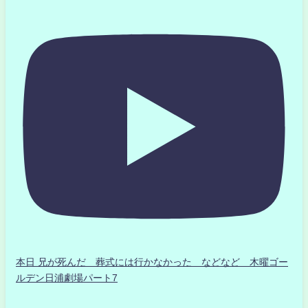
本日 兄が死んだ 葬式には行かなかった などなど 木曜ゴー
ルデン日浦劇場パート7