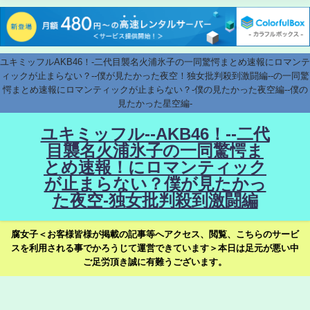
ユキミッフルAKB46！-二代目襲名火浦氷子の一同驚愕まとめ速報にロマンテ
ィックが止まらない？--僕が見たかった夜空！独女批判殺到激闘編--の一同驚
愕まとめ速報にロマンティックが止まらない？-僕の見たかった夜空編--僕の
見たかった星空編-
ユキミッフル--AKB46！--二代
目襲名火浦氷子の一同驚愕ま
とめ速報！にロマンティック
が止まらない？僕が見たかっ
た夜空-独女批判殺到激闘編
腐女子＜お客様皆様が掲載の記事等へアクセス、閲覧、こちらのサービ
スを利用される事でかろうじて運営できています＞本日は足元が悪い中
ご足労頂き誠に有難うございます。