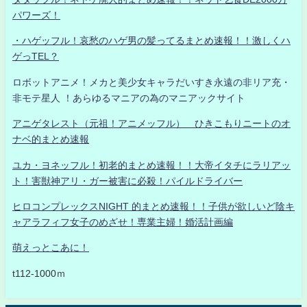
パワーズ！
・ハゲッフル！哀愁のハゲ男の髪ってるまとめ速報！！激しくハ
ゲっTEL？
ロボットアニメ！メカと美少女キャラだいすき永遠の非リア充・
非モテ星人 ！あらゆるマニアの為のマニアックサイト
アニゲタレスト（元祖！アニメッフル） ひきこもりニートのオ
ナベ的まとめ速報
ユカ・ヨネッフル！初老的まとめ速報！！大帝イタチにラリアッ
ト！害獣神アリ・ガー被害に必殺！パイルドライバー
ヒロコンプレックスNIGHT 的まとめ速報！！子供が欲しいど陰キ
ャアラフィフ女子のめざせ！専業主婦！婚活計画編
萌えっとこあに！
t112-1000ｍ