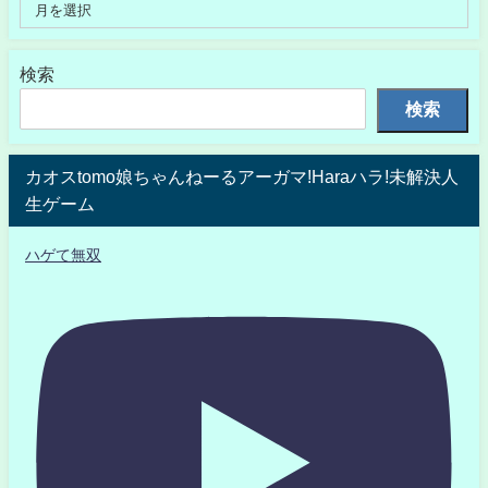
検索
検索
カオスtomo娘ちゃんねーるアーガマ!Haraハラ!未解決人
生ゲーム
ハゲて無双