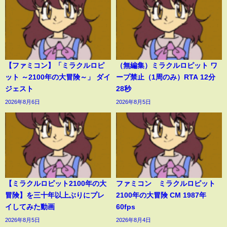
【ファミコン】「ミラクルロピ
（無編集）ミラクルロピット ワ
ット ～2100年の大冒険～」 ダイ
ープ禁止（1周のみ）RTA 12分
ジェスト
28秒
2026年8月6日
2026年8月5日
【ミラクルロピット2100年の大
ファミコン ミラクルロピット
冒険】を三十年以上ぶりにプレ
2100年の大冒険 CM 1987年
イしてみた動画
60fps
2026年8月5日
2026年8月4日