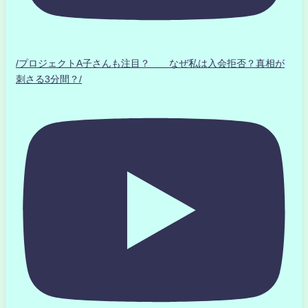
/プロジェクトA子さんも注目？ なぜ私は入会拒否？真相が
刺さる3分間？/