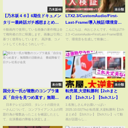
乃木坂46
未分類
【乃木坂４６】6期生ドキュメン
LTX2.3/CustomAudio/First-
タリー最終話ガチ感想まとめ
Last-Frame/導入検証/環境音を
【反応集】
生成して映像に上手く合うのか
※動画内で使用している画像の著作権は全
こんにちは、AIおじさんです。今回はLTX-
て権利者の方に帰属します。画像は引用に
2.3 +CustomAudio+First/Last-Frame環境
検証してみた！
基づく使用をしています。 高評価、コメ
で、環境音を生成して映像に...
ントしてくれるとうれしいで...
未分類
未分類
国分太一氏が複数のコンプラ違
転売屋,大逆転勝利【2chまと
反「自分を見つめ直す」無期限
め】【2chスレ】【5chスレ】
の活動休止 番組降板で日テレ
日本テレビは20日、タレントの国分太
1:名無しさん＠お腹いっぱい
一さんについて、コンプライアンス上の問
2025.10.02(Thu) 転売屋,大逆転勝利【2ch
社長が会見
題行為が複数あったことを確認したとし
まとめ】【2chスレ】【5chスレ】って動
て、出演番組の降板を決定しま...
画が話題らし...