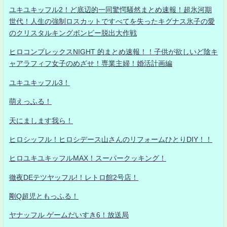
ユキユキッフル2！ど底辺的一同驚愕騒然まとめ速報！超氷河期
世代！人生の強制ロスカットですべてを失ったキグナス氷子の愛
のクリスタルキングボンビー脱出大作戦
ヒロコンプレックスNIGHT 的まとめ速報！！子供が欲しいど陰キ
ャアラフィフ女子のめざせ！専業主婦！婚活計画編
ユキユキッフル3！
萌えっふる！
天にまします我ら！
ヒロシッフル！ヒロシデース山さんのリフォームひとりDIY！！
ヒロユキユキッフルMAX！スーパークッキング！
徹夜DEテツヤッフル!！レトロ館2号店！
剛Q超児ともっふる！
ヤナッフル ゲームだいすき6！放送局