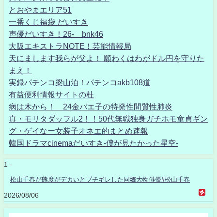
とおやまエリア51
一番くじ福袋 だいすき
声優だいすき！26- bnk46
大阪エキストラNOTE！芸能情報局
天にまします我らが父よ！ 願わくはわがドル円を守りた
まえ！
実録パチンコ梁山泊！パチンコakb108道
有益便利情報サイトの杜
病は木から！ 24金バエ子の特発性間質性肺炎
真・モリタダッフル2！！50代無職独身ガチホモ童貞ギン
グ・ゲイなー女装子オネエ的まとめ速報
韓国ドラマcinemaだいすき-僕が見たかった星空-
1 -
松山千春が態度がデカいとブチギレした同郷大物俳優#松山千春
2026/08/06