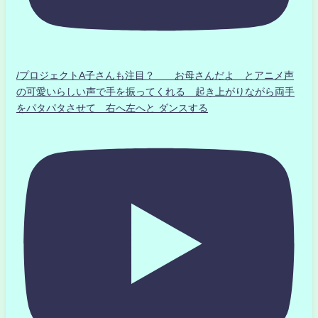
/プロジェクトA子さんも注目？ お母さんだよ とアニメ声
の可愛いらしい声で手を振ってくれる 起き上がりながら両手
をパタパタさせて 右へ左へと ダンスする