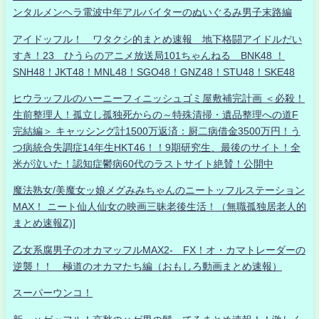
ンタルメンヘラ電波中年アルバイターのぬいぐるみ男子末路編
アイドッフル！ ワタクシ的まとめ速報 地下格闘アイドルだい
すき！23 ひうらのアニメ放送局101ちゃんねる BNK48 ！
SNH48！JKT48！MNL48！SGO48！GNZ48！STU48！SKE48
ヒウラッフルのハーニーフィニッシュゴミ屋敷補完計画 ＜必殺！
生前整理人！孤立し孤独死からの～特殊清掃・遺品整理への道F
完結編＞ キャッシング計1500万返済：厨二病借金3500万円！う
つ病統合失調症14年生HKT46！！9期研究生、最後のサイト！全
米が泣いた！認知症鬱病60代のラストサイト絶賛！公開中
魔法熟女/美魔女ッ娘メグみみちゃんのニートッフルステーション
MAX！ ニート仙人仙女の映画三昧老後生活！（無職孤独居老人的
まとめ速報Z)]
乙女系腐男子のオカマッフルMAX2- FX！オ・カマトレーダーの
逆襲！！ 極道のオカマたち編（おもしろ動画まとめ速報）
スーパーウンコ！