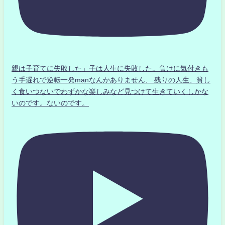
親は子育てに失敗した」子は人生に失敗した。負けに気付きも
う手遅れで逆転一発manなんかありません、 残りの人生、貧し
く食いつないでわずかな楽しみなど見つけて生きていくしかな
いのです。ないのです。