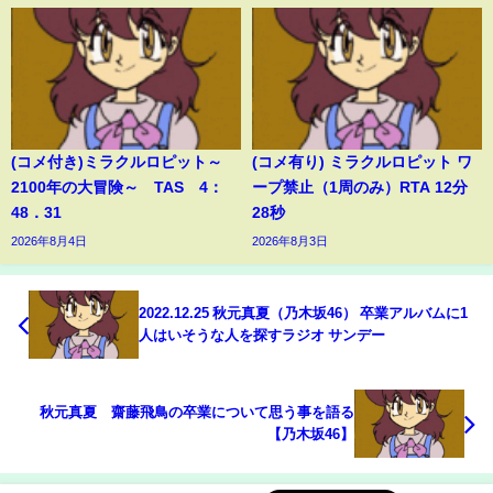
(コメ付き)ミラクルロピット～
(コメ有り) ミラクルロピット ワ
2100年の大冒険～ TAS 4：
ープ禁止（1周のみ）RTA 12分
48．31
28秒
2026年8月4日
2026年8月3日
2022.12.25 秋元真夏（乃木坂46） 卒業アルバムに1
人はいそうな人を探すラジオ サンデー
秋元真夏 齋藤飛鳥の卒業について思う事を語る
【乃木坂46】