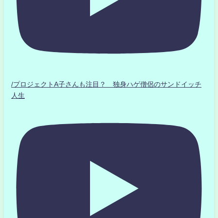
/プロジェクトA子さんも注目？ 独身ハゲ僧侶のサンドイッチ
人生