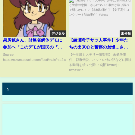
デジタル
未分類
泉房穂さん、財務省解体デモに
【綾瀬母子サツ人事件】少年た
参加へ「このデモが国民の『共
ちの出来心と警察の怠慢…さら
感』を得られることを願ってい
にヤバイ事件が取り調べで明ら
Source:
【千里眼ミステリー倶楽部】 未解決事
https://newmatosoku.com/feed/main/rss2.xml...
件、都市伝説、ネットの怖い話などに関す
る」
かに！？【未解決事件】【女子
る動画を続々公開中 X(旧Twitter)：
高生コンクリート詰め事件】
https://x.c...
#shorts
s