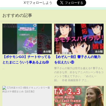
Xでフォローしよう
おすすめの記事
未分類
未分類
【ポケモンGO】チートやってる
【めぞん一刻】響子さんの魅力
とたまにこういう事あるよね😢
を伝えたい⑧
...
響子さんの魅力は世代を越える‼ 響子さん
の好きな所、好きなアニメのシーン等をコ
メントで教えて下さい。 「めぞん一
刻」 作者 高橋留美子 アニ...