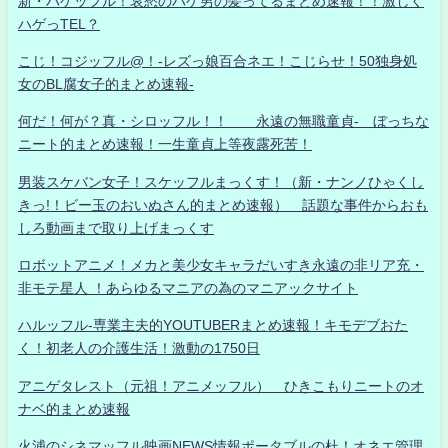
新・ハゲッフル！哀愁のハゲ男の髪ってるまとめ速報！！激しく
ハゲっTEL？
こじ！コジッフル@！-レズっ娘百合ネエ！こじらせ！50独身処
女のBL腐女子的まとめ速報-
何だ！何が？真・シロッフル！！ 永遠の無職童貞- ぼっちな
ニート的まとめ速報！一生童貞上等夜露死苦！
男装スケバン女子！スケッフルまっくす！（新・ナンノひゃくし
きっ!！ビー玉のおいぬさん的まとめ速報） 話題な事件からおも
しろ動画まで取り上げまっくす
ロボットアニメ！メカと美少女キャラだいすき永遠の非リア充・
非モテ星人 ！あらゆるマニアの為のマニアックサイト
ハルッフル-専業主夫的YOUTUBERまとめ速報！キモデブおた
く！初老人の介護生活！激動の1750日
アニゲタレスト（元祖！アニメッフル） ひきこもりニートのオ
ナベ的まとめ速報
火浦のシネマッフル映画NEWS情報ポータブルの杜！オネエ管理