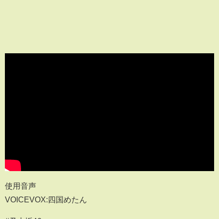
使用音声
VOICEVOX:四国めたん