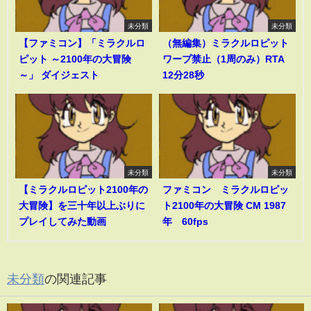
未分類
未分類
【ファミコン】「ミラクルロ
（無編集）ミラクルロピット
ピット ～2100年の大冒険
ワープ禁止（1周のみ）RTA
～」 ダイジェスト
12分28秒
未分類
未分類
【ミラクルロピット2100年の
ファミコン ミラクルロピッ
大冒険】を三十年以上ぶりに
ト2100年の大冒険 CM 1987
プレイしてみた動画
年 60fps
未分類
の関連記事