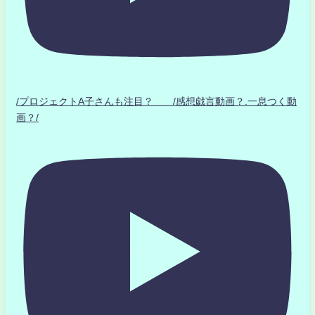
/プロジェクトA子さんも注目？ /感想戯言動画？.一息つく動
画？/