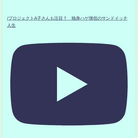
/プロジェクトA子さんも注目？ 独身ハゲ僧侶のサンドイッチ
人生