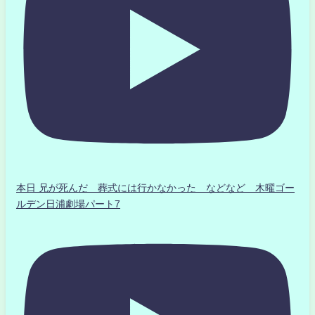
本日 兄が死んだ 葬式には行かなかった などなど 木曜ゴー
ルデン日浦劇場パート7