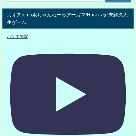
カオスtomo娘ちゃんねーるアーガマ!Haraハラ!未解決人
生ゲーム
ハゲて無双