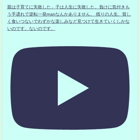
親は子育てに失敗した」子は人生に失敗した。負けに気付きも
う手遅れで逆転一発manなんかありません、 残りの人生、貧し
く食いつないでわずかな楽しみなど見つけて生きていくしかな
いのです。ないのです。