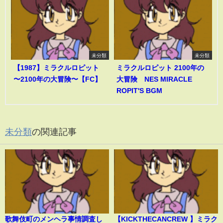
未分類
未分類
【1987】ミラクルロピット
ミラクルロピット 2100年の
〜2100年の大冒険〜【FC】
大冒険 NES MIRACLE
ROPIT'S BGM
未分類
の関連記事
歌舞伎町のメンヘラ事情調査し
【KICKTHECANCREW 】ミラク