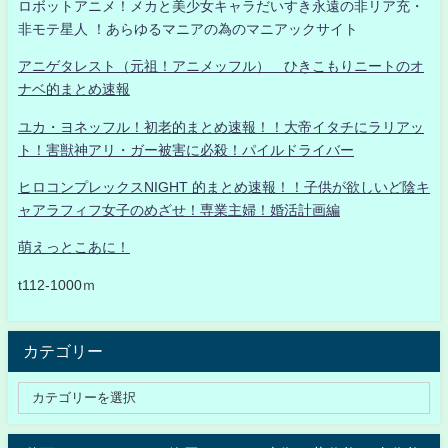
ロボットアニメ！メカと美少女キャラだいすき永遠の非リア充・
非モテ星人 ！あらゆるマニアの為のマニアックサイト
アニゲタレスト（元祖！アニメッフル） ひきこもりニートのオ
ナベ的まとめ速報
ユカ・ヨネッフル！初老的まとめ速報！！大帝イタチにラリアッ
ト！害獣神アリ・ガー被害に必殺！パイルドライバー
ヒロコンプレックスNIGHT 的まとめ速報！！子供が欲しいど陰キ
ャアラフィフ女子のめざせ！専業主婦！婚活計画編
萌えっとこあに！
t112-1000ｍ
カテゴリー