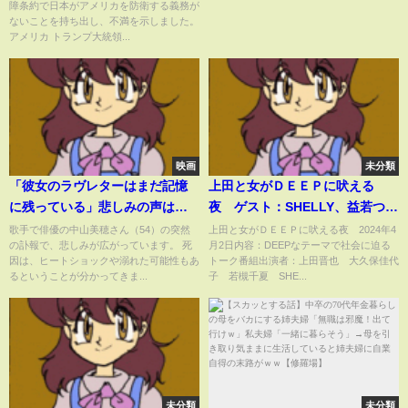
障条約で日本がアメリカを防衛する義務が
TBS NEWS DIG
ないことを持ち出し、不満を示しました。
アメリカ トランプ大統領...
映画
未分類
「彼女のラヴレターはまだ記憶
上田と女がＤＥＥＰに吠える
に残っている」悲しみの声は海
夜 ゲスト：SHELLY、益若つば
外からも…中山美穂さん（54）
さ、ゆうちゃみ、渡辺裕太 4月
歌手で俳優の中山美穂さん（54）の突然
上田と女がＤＥＥＰに吠える夜 2024年4
の訃報で、悲しみが広がっています。 死
月2日内容：DEEPなテーマで社会に迫る
死去“ミポリン”愛称で親しまれ
2日
因は、ヒートショックや溺れた可能性もあ
トーク番組出演者：上田晋也 大久保佳代
数々の映画やドラマで活躍
るということが分かってきま...
子 若槻千夏 SHE...
未分類
未分類