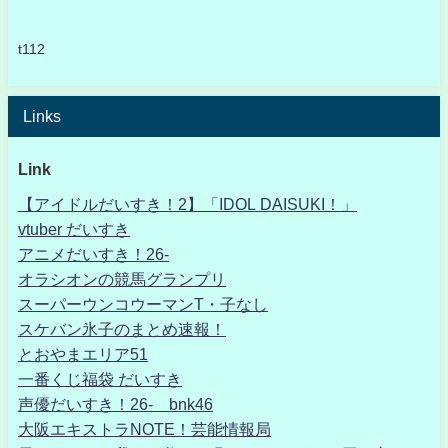
t112
Links
Link
【アイドルだいすき！2】「IDOL DAISUKI！」
vtuber だいすき
アニメだいすき！26-
オラシオンの競馬グランプリ
スーパーウンコウーマンT・子なし
スケバン氷子のまとめ速報！
とおやまエリア51
一番くじ福袋 だいすき
声優だいすき！26- bnk46
大阪エキストラNOTE！芸能情報局