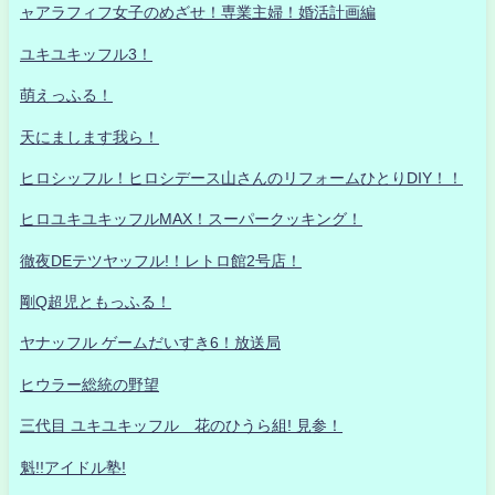
ャアラフィフ女子のめざせ！専業主婦！婚活計画編
ユキユキッフル3！
萌えっふる！
天にまします我ら！
ヒロシッフル！ヒロシデース山さんのリフォームひとりDIY！！
ヒロユキユキッフルMAX！スーパークッキング！
徹夜DEテツヤッフル!！レトロ館2号店！
剛Q超児ともっふる！
ヤナッフル ゲームだいすき6！放送局
ヒウラー総統の野望
三代目 ユキユキッフル 花のひうら組! 見参！
魁!!アイドル塾!