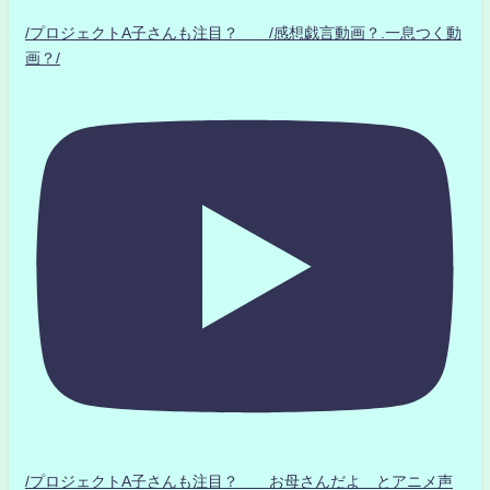
/プロジェクトA子さんも注目？ /感想戯言動画？.一息つく動
画？/
/プロジェクトA子さんも注目？ お母さんだよ とアニメ声