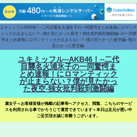
ユキミッフルAKB46！-二代目襲名火浦氷子の一同驚愕まとめ速報にロマンテ
ィックが止まらない？--僕が見たかった夜空！独女批判殺到激闘編--の一同驚
愕まとめ速報にロマンティックが止まらない？-僕の見たかった夜空編--僕の
見たかった星空編-
ユキミッフル--AKB46！--二代
目襲名火浦氷子の一同驚愕ま
とめ速報！にロマンティック
が止まらない？僕が見たかっ
た夜空-独女批判殺到激闘編
腐女子＜お客様皆様が掲載の記事等へアクセス、閲覧、こちらのサービ
スを利用される事でかろうじて運営できています＞本日は足元が悪い中
ご足労頂き誠に有難うございます。