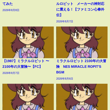
てみた
ルロピット メーカーの神対応
に震える！【ファミコン心拳外
2026年8月8日
伝】
2026年8月7日
【1987】ミラクルロピット 〜
ミラクルロピット 2100年の大冒
2100年の大冒険〜【FC】
険 NES MIRACLE ROPIT'S
BGM
2026年8月7日
2026年8月6日