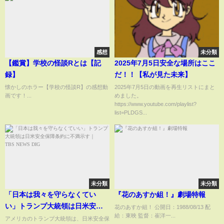
感想
未分類
【鑑賞】学校の怪談Rとは【記
2025年7月5日安全な場所はここ
録】
だ！！【私が見た未来】
懐かしのホラー【学校の怪談R】の感想動
2025年7月5日の動画を再生リストにまと
画です！...
めました。
https://www.youtube.com/playlist?
list=PLDGS...
未分類
未分類
「日本は我々を守らなくてい
『花のあすか組！』劇場特報
い」トランプ大統領は日米安全
花のあすか組！ 公開日：1988/08/13 配
給：東映 監督：崔洋一...
保障条約に不満示す｜
アメリカのトランプ大統領は、日米安全保