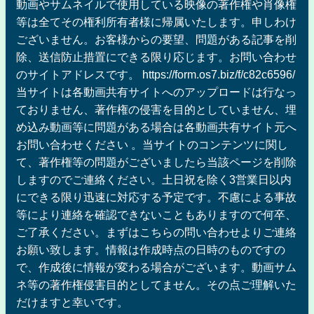
動画やサムネイルで使用している映像の著作権や肖像権
等は全てその権利所有者様に帰属いたします。申しわけ
ございません。お客様からの要望、問題がある記事を削
除、送信防止措置にできる限り応じます。お問い合わせ
のサイトアドレスです。 https://form.os7.biz/f/c82c6596/
当サイトは各動画共有サイトへのアップロードは行なっ
ておりません、著作権の侵害を目的としていません、埋
め込み動画等に問題がある場合は各動画共有サイト元へ
お問い合わせください 。当サイトのコンテンツに関し
て、著作権等の問題がございましたら当該ページを削除
しますのでご連絡ください。土日祝を除く3営業日以内
にできる限り迅速に対応する予定です。不慮による事故
等により連絡を確認できないこともありますので何卒、
ご了承ください。まずはこちらの問い合わせよりご連絡
お願い致します。情報は作成時点の日時のものですの
で、作成後に情報が変わる場合がございます。動画サム
ネ等の著作権侵害目的としてません。その点ご理解いた
だけますと幸いです。