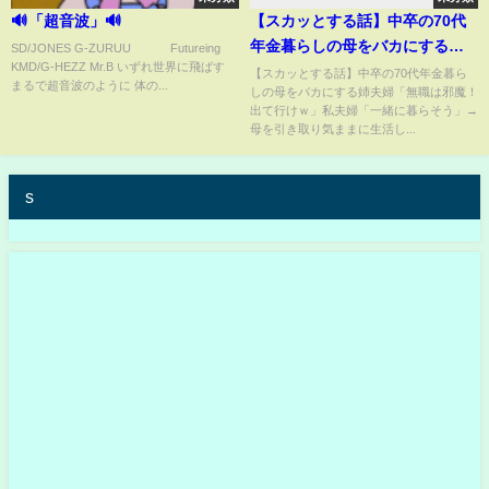
🔊「超音波」🔊
【スカッとする話】中卒の70代
年金暮らしの母をバカにする姉
SD/JONES G-ZURUU Futureing
KMD/G-HEZZ Mr.B いずれ世界に飛ばす
夫婦「無職は邪魔！出て行け
【スカッとする話】中卒の70代年金暮ら
まるで超音波のように 体の...
しの母をバカにする姉夫婦「無職は邪魔！
ｗ」私夫婦「一緒に暮らそう」
出て行けｗ」私夫婦「一緒に暮らそう」→
→母を引き取り気ままに生活し
母を引き取り気ままに生活し...
ていると姉夫婦に自業自得の末
路がｗｗ【修羅場】
s