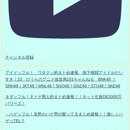
チャンネル登録
アイドッフル！ ワタクシ的まとめ速報 地下格闘アイドルだい
すき！23 ひうらのアニメ放送局101ちゃんねる BNK48 ！
SNH48！JKT48！MNL48！SGO48！GNZ48！STU48！SKE48
タダッフル！ネトゲ廃人的まとめ速報！！ネット乞食DE2000万
パワーズ！
・ハゲッフル！哀愁のハゲ男の髪ってるまとめ速報！！激しくハ
ゲっTEL？