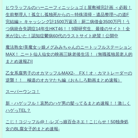
ヒウラッフルのハーニーフィニッシュゴミ屋敷補完計画 ＜必殺！
生前整理人！孤立し孤独死からの～特殊清掃・遺品整理への道F
完結編＞ キャッシング計1500万返済：厨二病借金3500万円！う
つ病統合失調症14年生HKT46！！9期研究生、最後のサイト！全
米が泣いた！認知症鬱病60代のラストサイト絶賛！公開中
魔法熟女/美魔女ッ娘メグみみちゃんのニートッフルステーション
MAX！ ニート仙人仙女の映画三昧老後生活！（無職孤独居老人的
まとめ速報Z)]
乙女系腐男子のオカマッフルMAX2- FX！オ・カマトレーダーの
逆襲！！ 極道のオカマたち編（おもしろ動画まとめ速報）
スーパーウンコ！
新・ハゲッフル！哀愁のハゲ男の髪ってるまとめ速報！！激しく
ハゲっTEL？
こじ！コジッフル@！-レズっ娘百合ネエ！こじらせ！50独身処
女のBL腐女子的まとめ速報-