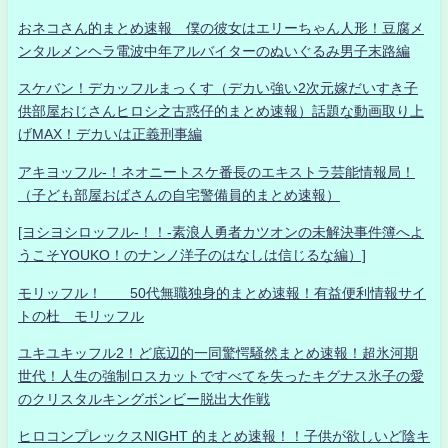
おネコさん的まとめ速報 僕の彼女はエリーちゃん人形！豆腐メ
ンタルメンヘラ電波中年アルバイターのぬいぐるみ男子末路編
スケバン！デカッフルまっくす（デカい強い2次元嫁だいすき子
供部屋おじさんヒロシ之古惑仔的まとめ速報）話題な動画取り上
げMAX！デカいは正義刑事編
アキヨッフル-！ネオニートスケ番長のエキストラ芸能情報局！
（子ども部屋おばさんの自宅警備員的まとめ速報）
[ヨシヨシロッフル-！！-素浪人勇者カツオンの未解決事件簿へよ
うこそYOUKO！のナンノ洋子のはなしは信じるな編）]
モリッフル！ 50代無職独身的まとめ速報！有益便利情報サイ
トの杜 モリッフル
ユキユキッフル2！ど底辺的一同驚愕騒然まとめ速報！超氷河期
世代！人生の強制ロスカットですべてを失ったキグナス氷子の愛
のクリスタルキングボンビー脱出大作戦
ヒロコンプレックスNIGHT 的まとめ速報！！子供が欲しいど陰キ