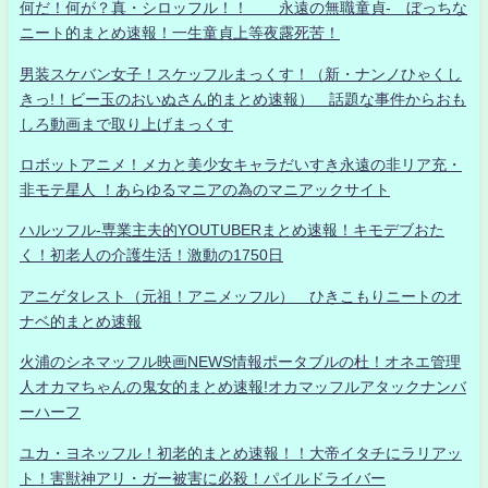
何だ！何が？真・シロッフル！！ 永遠の無職童貞- ぼっちな
ニート的まとめ速報！一生童貞上等夜露死苦！
男装スケバン女子！スケッフルまっくす！（新・ナンノひゃくし
きっ!！ビー玉のおいぬさん的まとめ速報） 話題な事件からおも
しろ動画まで取り上げまっくす
ロボットアニメ！メカと美少女キャラだいすき永遠の非リア充・
非モテ星人 ！あらゆるマニアの為のマニアックサイト
ハルッフル-専業主夫的YOUTUBERまとめ速報！キモデブおた
く！初老人の介護生活！激動の1750日
アニゲタレスト（元祖！アニメッフル） ひきこもりニートのオ
ナベ的まとめ速報
火浦のシネマッフル映画NEWS情報ポータブルの杜！オネエ管理
人オカマちゃんの鬼女的まとめ速報!オカマッフルアタックナンバ
ーハーフ
ユカ・ヨネッフル！初老的まとめ速報！！大帝イタチにラリアッ
ト！害獣神アリ・ガー被害に必殺！パイルドライバー