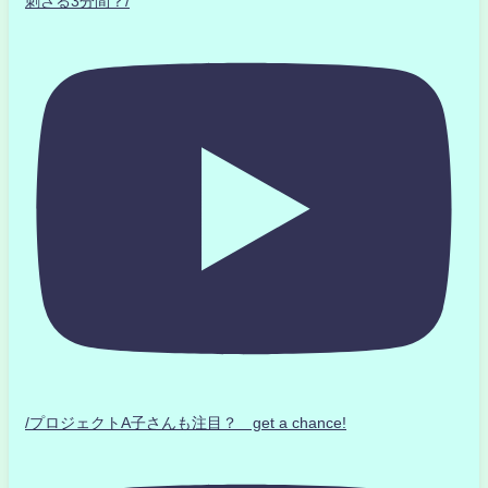
刺さる3分間？/
/プロジェクトA子さんも注目？ get a chance!