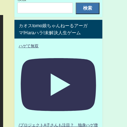
検索
カオスtomo娘ちゃんねーるアーガ
マ!Haraハラ!未解決人生ゲーム
ハゲて無双
/プロジェクトA子さんも注目？ 独身ハゲ僧