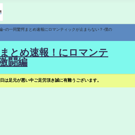
編--の一同驚愕まとめ速報にロマンティックが止まらない？-僕の
驚愕まとめ速報！にロマンテ
激闘編
日は足元が悪い中ご足労頂き誠に有難うございます。