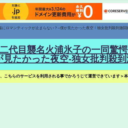
速報にロマンティックが止まらない？--僕が見たかった夜空！独女批判殺到激闘
！--二代目襲名火浦氷子の一同
見たかった夜空-独女批判殺到
、こちらのサービスを利用される事でかろうじて運営できています＞本