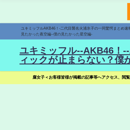
ユキミッフルAKB46！-二代目襲名火浦氷子の一同驚愕まとめ
見たかった夜空編--僕の見たかった星空編-
ユキミッフル--AKB46
ィックが止まらない？僕が
腐女子＜お客様皆様が掲載の記事等へアクセス、閲覧