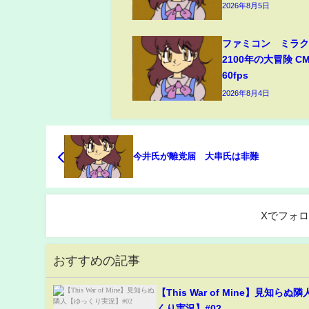
2026年8月5日
ファミコン ミラ
2100年の大冒険 C
60fps
2026年8月4日
今井氏が離党届 大串氏は非難
Xでフォ
おすすめの記事
【This War of Mine】見知らぬ
くり実況】#02