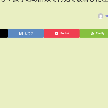
hr
はてブ
Pocket
Feedly