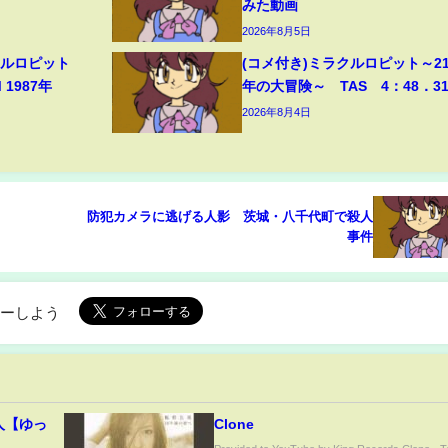
みた動画
2026年8月5日
クルロピット
(コメ付き)ミラクルロピット～21
M 1987年
年の大冒険～ TAS 4：48．3
2026年8月4日
防犯カメラに逃げる人影 茨城・八千代町で殺人
事件
ローしよう
隣人【ゆっ
Clone