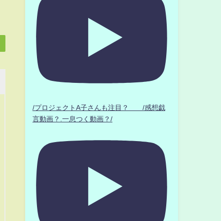
/プロジェクトA子さんも注目？ /感想戯
言動画？.一息つく動画？/