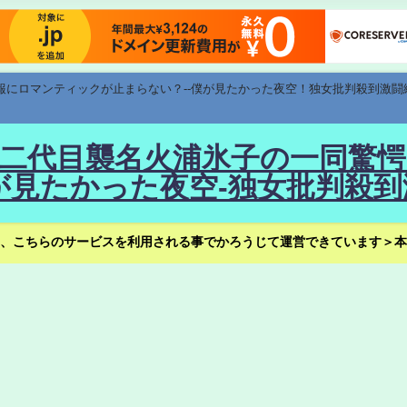
速報にロマンティックが止まらない？--僕が見たかった夜空！独女批判殺到激闘
！--二代目襲名火浦氷子の一同
見たかった夜空-独女批判殺到
、こちらのサービスを利用される事でかろうじて運営できています＞本