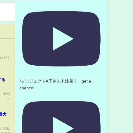
nuFT1...
する
/プロジェクトA子さんも注目？ get a
chance!
。 動画
者 ⇒
最大
の死傷