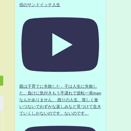
侶のサンドイッチ人生
親は子育てに失敗した」子は人生に失敗し
た。負けに気付きもう手遅れで逆転一発man
なんかありません、 残りの人生、貧しく食
いつないでわずかな楽しみなど見つけて生き
ていくしかないのです。ないのです。