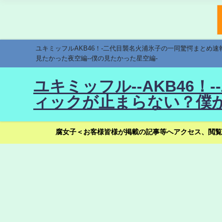
ユキミッフルAKB46！-二代目襲名火浦氷子の一同驚愕まとめ
見たかった夜空編--僕の見たかった星空編-
ユキミッフル--AKB46
ィックが止まらない？僕が
腐女子＜お客様皆様が掲載の記事等へアクセス、閲覧