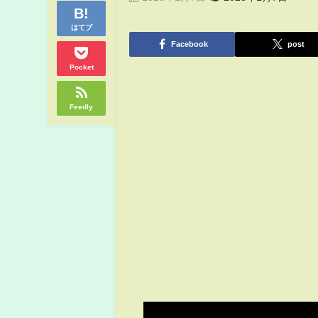
はてブ
Facebook
post
Pocket
Feedly