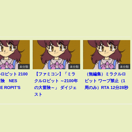
未分類
未分類
未分類
ロピット 2100
【ファミコン】「ミラ
（無編集）ミラクルロ
険 NES
クルロピット ～2100年
ピット ワープ禁止（1
E ROPIT'S
の大冒険～」 ダイジェ
周のみ）RTA 12分28秒
スト