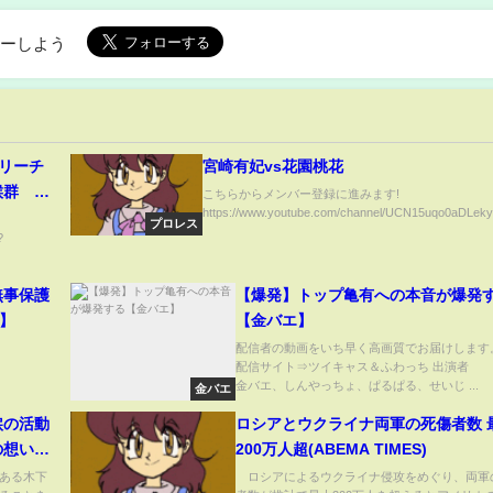
ローしよう
トリーチ
宮崎有妃vs花園桃花
候群 ピ
こちらからメンバー登録に進みます!
https://www.youtube.com/channel/UCN15uqo0aDLeky
ヘーベ症
プロレス
?
無事保護
【爆発】トップ亀有への本音が爆発
3】
【金バエ】
配信者の動画をいち早く高画質でお届けします
配信サイト⇒ツイキャス＆ふわっち 出演
金バエ、しんやっちょ、ぱるぱる、せいじ ...
金バエ
涙の活動
ロシアとウクライナ両軍の死傷者数 
の想いと
200万人超(ABEMA TIMES)
ある木下
ロシアによるウクライナ侵攻をめぐり、両軍