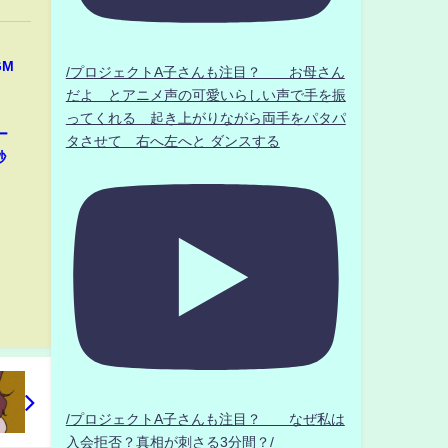
GM
/プロジェクトA子さんも注目？ お母さん
だよ とアニメ声の可愛いらしい声で手を振
ってくれる 起き上がりながら両手をパタパ
ー
タさせて 右へ左へと ダンスする
秒
/プロジェクトA子さんも注目？ なぜ私は
入会拒否？真相が刺さる3分間？/