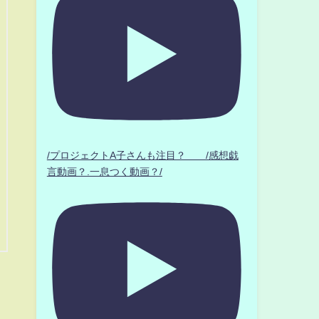
/プロジェクトA子さんも注目？ /感想戯
言動画？.一息つく動画？/