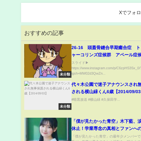
Xでフォ
おすすめの記事
26-16 頭蓋骨縫合早期癒合症 
ャーコリンズ症候群 アペール症
エールロバン症候群 ファンデル
スライド▶︎
https://www.instagram.com/p/C6zpHS3Sx_0/
候群 クルーゾン症候群
igsh=MW02d3QwZn...
未分類
代々木公園で迷子アナウンスされ
される横山緑くん6歳【2014/09/0
#暗黒放送 #横山緑 #久保田学...
未分類
「僕が見たかった青空」木下藍、
休止！学業専念の真相とファンへ
は？【感動必至】
「僕が見たかった青空」の最年少メンバーで