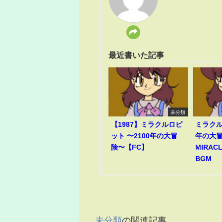
最近書いた記事
未分類
【1987】ミラクルロピ
ミラクル
ット 〜2100年の大冒
年の大冒
険〜【FC】
MIRACL
BGM
未分類
の関連記事