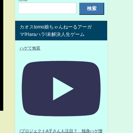
検索
カオスtomo娘ちゃんねーるアーガ
マ!Haraハラ!未解決人生ゲーム
ハゲて無双
/プロジェクトA子さんも注目？ 独身ハゲ僧