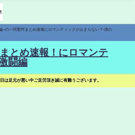
編--の一同驚愕まとめ速報にロマンティックが止まらない？-僕の
驚愕まとめ速報！にロマンテ
激闘編
日は足元が悪い中ご足労頂き誠に有難うございます。