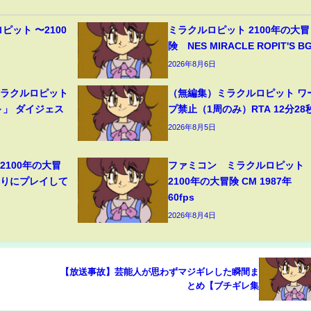
ピット 〜2100
ミラクルロピット 2100年の大冒
】
険 NES MIRACLE ROPIT'S B
2026年8月6日
ミラクルロピット
（無編集）ミラクルロピット ワ
～」 ダイジェス
プ禁止（1周のみ）RTA 12分28
2026年8月5日
2100年の大冒
ファミコン ミラクルロピット
ぶりにプレイして
2100年の大冒険 CM 1987年
60fps
2026年8月4日
【放送事故】芸能人が思わずマジギレした瞬間ま
とめ【ブチギレ集