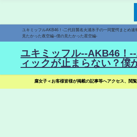
ユキミッフルAKB46！-二代目襲名火浦氷子の一同驚愕まとめ
見たかった夜空編--僕の見たかった星空編-
ユキミッフル--AKB46
ィックが止まらない？僕が
腐女子＜お客様皆様が掲載の記事等へアクセス、閲覧