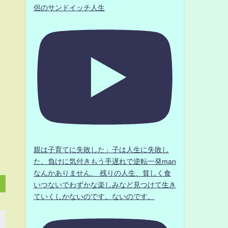
侶のサンドイッチ人生
親は子育てに失敗した」子は人生に失敗し
た。負けに気付きもう手遅れで逆転一発man
なんかありません、 残りの人生、貧しく食
いつないでわずかな楽しみなど見つけて生き
ていくしかないのです。ないのです。