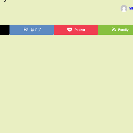
hr
はてブ
Pocket
Feedly