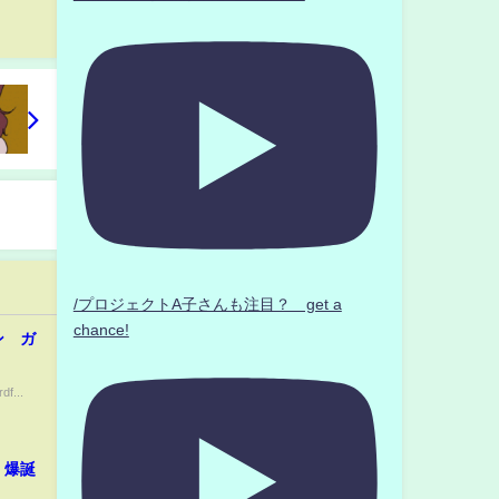
/プロジェクトA子さんも注目？ get a
chance!
ン ガ
f...
、爆誕