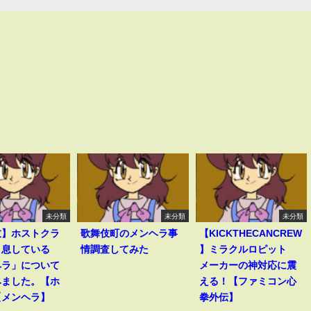
未分類
未分類
未分類
伎】ホストクラ
歌舞伎町のメンヘラ事
【KICKTHECANCREW
く息している
情調査してみた
】ミラクルロピット
ヘラ」について
メーカーの神対応に震
みました。【ホ
える！【ファミコン心
【メンヘラ】
拳外伝】