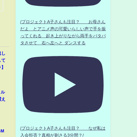
/プロジェクトA子さんも注目？ お母さん
だよ とアニメ声の可愛いらしい声で手を振
ってくれる 起き上がりながら両手をパタパ
タさせて 右へ左へと ダンスする
息し
して
ラ】
クル
震え
/プロジェクトA子さんも注目？ なぜ私は
GM
入会拒否？真相が刺さる3分間？/