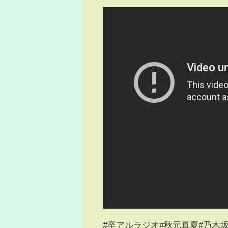
#卒アルラジオ#秋元真夏#乃木坂