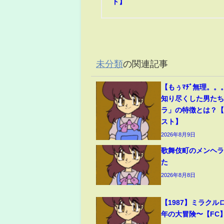
ト】
未分類
の関連記事
【もぅﾏﾁﾞ無理。
知り尽くした男た
ラ」の特徴とは？【
スト】
2026年8月9日
歌舞伎町のメンヘ
た
2026年8月8日
【1987】ミラクルロ
年の大冒険〜【FC