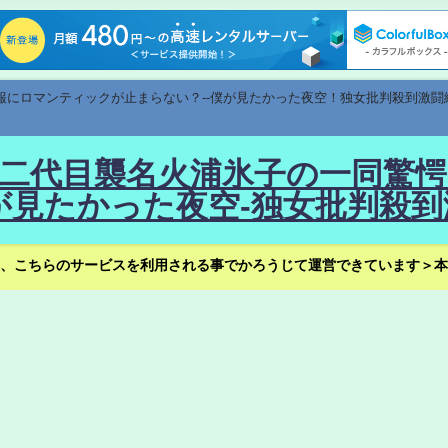
速報にロマンティックが止まらない？--僕が見たかった夜空！独女批判殺到激闘
！--二代目襲名火浦氷子の一同
見たかった夜空-独女批判殺到
、こちらのサービスを利用される事でかろうじて運営できています＞本