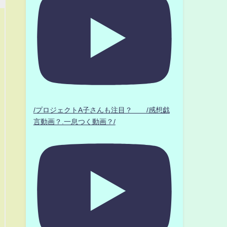
/プロジェクトA子さんも注目？ /感想戯
言動画？.一息つく動画？/