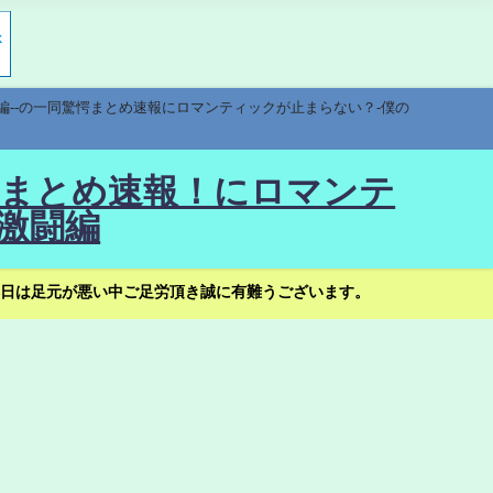
編--の一同驚愕まとめ速報にロマンティックが止まらない？-僕の
驚愕まとめ速報！にロマンテ
激闘編
日は足元が悪い中ご足労頂き誠に有難うございます。