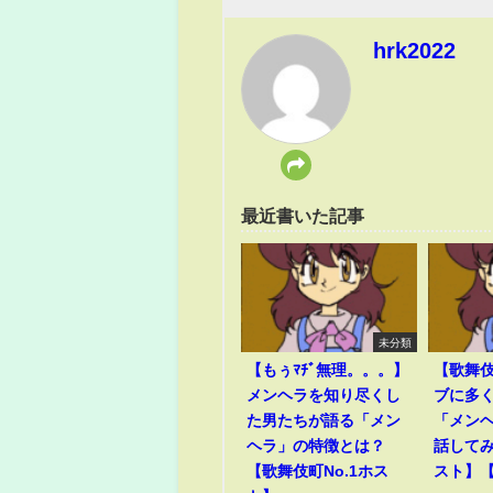
hrk2022
最近書いた記事
未分類
【もぅﾏﾁﾞ無理。。。】
【歌舞
メンヘラを知り尽くし
ブに多
た男たちが語る「メン
「メン
ヘラ」の特徴とは？
話して
【歌舞伎町No.1ホス
スト】