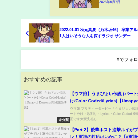
2026年8月7日
2022.01.01 秋元真夏（乃木坂46） 卒業ア
1人はいそうな人を探すラジオ サンデー
Xでフォ
おすすめの記事
【ウマ娘】うまぴょい伝説 (パート
け/Color Coded/Lyrics)【Umapyo
Densetsu/馬兒蹦跳傳說】
ウマ娘 プリティーダービー「うまぴょい伝説」F
ート分け・歌割り・Lyrics・Color Coded
正です大変失礼し...
未分類
【Part 2】後輩ホスト進撃ルイがブ
レ！軍神の対応はいかに？【#軍神合