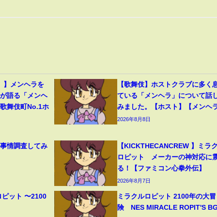
。。】メンヘラを
【歌舞伎】ホストクラブに多く
ちが語る「メンヘ
ている「メンヘラ」について話
歌舞伎町No.1ホ
みました。【ホスト】【メンヘ
2026年8月8日
ラ事情調査してみ
【KICKTHECANCREW 】ミラ
ロピット メーカーの神対応に
る！【ファミコン心拳外伝】
2026年8月7日
ピット 〜2100
ミラクルロピット 2100年の大冒
】
険 NES MIRACLE ROPIT'S B