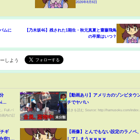
2026年8月6日
ルバムに
【乃木坂46】残された1期生・秋元真夏と齋藤飛鳥
の卒業はいつ？
ローしよう
分
【動画あり】アメリカのゾンビタウ
i
チでヤバい
ull パ
続きを読む Source: http://hamusoku.com/index.rd
 ※動画内の訂
未分類
チギ
【画像】とんでもない設定のラノベ
宿100
してしまうｗｗｗｗ