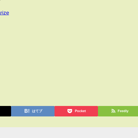
rize
はてブ
Pocket
Feedly