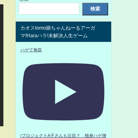
検索
カオスtomo娘ちゃんねーるアーガ
マ!Haraハラ!未解決人生ゲーム
ハゲて無双
/プロジェクトA子さんも注目？ 独身ハゲ僧