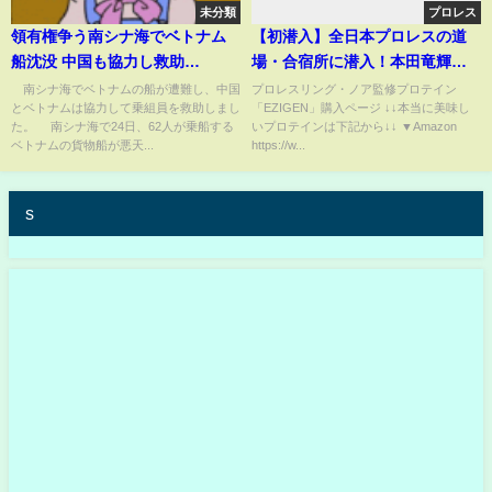
未分類
プロレス
領有権争う南シナ海でベトナム
【初潜入】全日本プロレスの道
船沈没 中国も協力し救助
場・合宿所に潜入！本田竜輝が
(ABEMA TIMES)
衝撃発言「先輩の作るちゃんこ
南シナ海でベトナムの船が遭難し、中国
プロレスリング・ノア監修プロテイン
とベトナムは協力して乗組員を救助しまし
「EZIGEN」購入ページ ↓↓本当に美味し
鍋は激マズだった！…」ジャイ
た。 南シナ海で24日、62人が乗船する
いプロテインは下記から↓↓ ▼Amazon
アント馬場さん、三沢さん、小
ベトナムの貨物船が悪天...
https://w...
橋さん、数々のレジェンドが過
ごした歴史的空間が凄すぎた
s