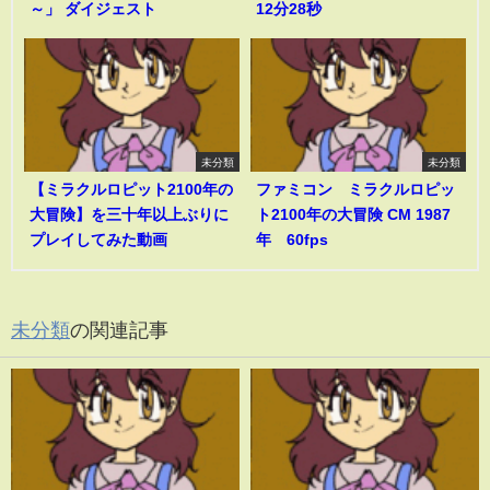
～」 ダイジェスト
12分28秒
未分類
未分類
【ミラクルロピット2100年の
ファミコン ミラクルロピッ
大冒険】を三十年以上ぶりに
ト2100年の大冒険 CM 1987
プレイしてみた動画
年 60fps
未分類
の関連記事