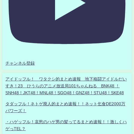
チャンネル登録
アイドッフル！ ワタクシ的まとめ速報 地下格闘アイドルだい
すき！23 ひうらのアニメ放送局101ちゃんねる BNK48 ！
SNH48！JKT48！MNL48！SGO48！GNZ48！STU48！SKE48
タダッフル！ネトゲ廃人的まとめ速報！！ネット乞食DE2000万
パワーズ！
・ハゲッフル！哀愁のハゲ男の髪ってるまとめ速報！！激しくハ
ゲっTEL？