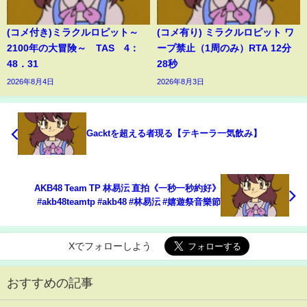
(コメ付き)ミラクルロピット～
(コメ有り) ミラクルロピット ワ
2100年の大冒険～ TAS 4：
ープ禁止（1周のみ）RTA 12分
48．31
28秒
2026年8月4日
2026年8月3日
Gacktを超える者現る【テキーラ一気飲み】
AKB48 Team TP 林易沄 直拍《一秒一秒約好》
#akb48teamtp #akb48 #林易沄 #嬉遊祭音樂節
Xでフォローしよう
おすすめの記事