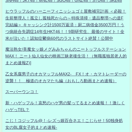
SNH48！JKT48！MNL48！SGO48！GNZ48！STU48！SKE48
ヒウラッフルのハーニーフィニッシュゴミ屋敷補完計画 ＜必殺！
生前整理人！孤立し孤独死からの～特殊清掃・遺品整理への道F
完結編＞ キャッシング計1500万返済：厨二病借金3500万円！う
つ病統合失調症14年生HKT46！！9期研究生、最後のサイト！全
米が泣いた！認知症鬱病60代のラストサイト絶賛！公開中
魔法熟女/美魔女ッ娘メグみみちゃんのニートッフルステーション
MAX！ ニート仙人仙女の映画三昧老後生活！（無職孤独居老人的
まとめ速報Z)]
乙女系腐男子のオカマッフルMAX2- FX！オ・カマトレーダーの
逆襲！！ 極道のオカマたち編（おもしろ動画まとめ速報）
スーパーウンコ！
新・ハゲッフル！哀愁のハゲ男の髪ってるまとめ速報！！激しく
ハゲっTEL？
こじ！コジッフル@！-レズっ娘百合ネエ！こじらせ！50独身処
女のBL腐女子的まとめ速報-