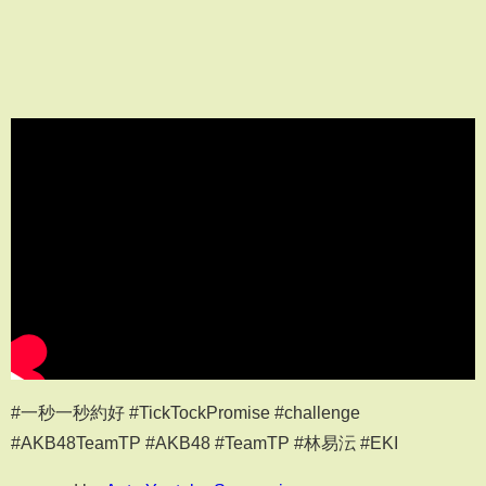
#一秒一秒約好 #TickTockPromise #challenge
#AKB48TeamTP #AKB48 #TeamTP #林易沄 #EKI