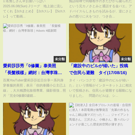
【5chスレ】
み】を激怒させる
1:名無しさん＠お腹いっぱい
痴話喧嘩で同棲相手のきたびから蹴られた
2025.06.08(Sun) Jリーグ 地上波に流し
という元カノさとみと通話する金バエ。ア
てくれ【2chまとめ】【2chスレ】【5chス
ドバイスらしきものを試みるが、逆にさと
レ】って動画...
みの怒りに火をつけ、つき合...
未分類
未分類
愛莉莎莎秀「0修圖」泰美照
「建設中のビルが傾いた」投稿
「長髮模樣」網封：台灣李珠珢
で住民ら避難 タイ(17/08/16)
｜#shorts #鏡新聞
百萬YouTuber愛莉莎莎近日分享一系列身
タイ・バンコクで「建設中のビルが傾い
穿泰服的美照，表示「你的泰國小公主已上
た」という情報がインターネット上に相次
線」，大大稱讚化妝很專業、攝影很強，照
いで投稿され、住民らが避難する騒動にな
片「完全0修圖0濾鏡...
りました。 問題のビルは、シ...