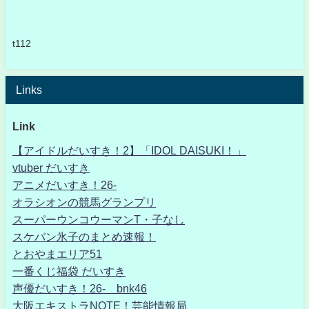
t112
Links
Link
【アイドルだいすき！2】「IDOL DAISUKI！」
vtuber だいすき
アニメだいすき！26-
オラシオンの競馬グランプリ
スーパーウンコウーマンT・子なし
スケバン氷子のまとめ速報！
とおやまエリア51
一番くじ福袋 だいすき
声優だいすき！26- bnk46
大阪エキストラNOTE！芸能情報局