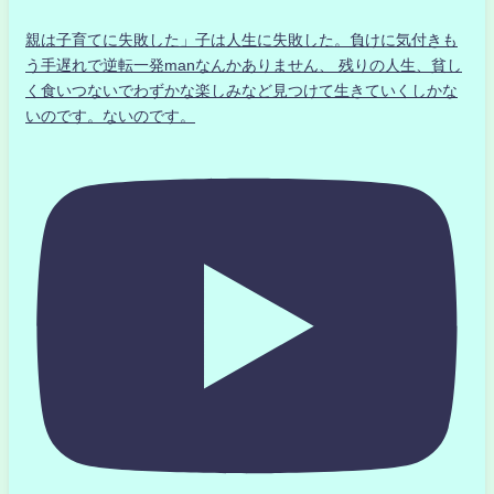
親は子育てに失敗した」子は人生に失敗した。負けに気付きも
う手遅れで逆転一発manなんかありません、 残りの人生、貧し
く食いつないでわずかな楽しみなど見つけて生きていくしかな
いのです。ないのです。