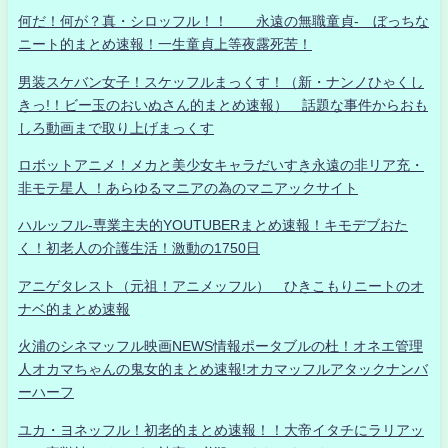
何だ！何が？真・シロッフル！！ 永遠の無職童貞- ぼっちな
ニート的まとめ速報！一生童貞上等夜露死苦！
男装スケバン女子！スケッフルまっくす！（新・ナンノひゃくし
きっ!！ビー玉のおいぬさん的まとめ速報） 話題な事件からおも
しろ動画まで取り上げまっくす
ロボットアニメ！メカと美少女キャラだいすき永遠の非リア充・
非モテ星人 ！あらゆるマニアの為のマニアックサイト
ハルッフル-専業主夫的YOUTUBERまとめ速報！キモデブおた
く！初老人の介護生活！激動の1750日
アニゲタレスト（元祖！アニメッフル） ひきこもりニートのオ
ナベ的まとめ速報
火浦のシネマッフル映画NEWS情報ポータブルの杜！オネエ管理
人オカマちゃんの鬼女的まとめ速報!オカマッフルアタックナンバ
ーハーフ
ユカ・ヨネッフル！初老的まとめ速報！！大帝イタチにラリアッ