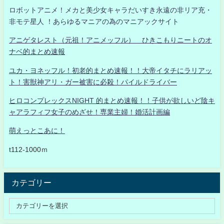
ロボットアニメ！メカと美少女キャラだいすき永遠の非リア充・
非モテ星人 ！あらゆるマニアの為のマニアックサイト
アニゲタレスト（元祖！アニメッフル） ひきこもりニートのオ
ナベ的まとめ速報
ユカ・ヨネッフル！初老的まとめ速報！！大帝イタチにラリアッ
ト！害獣神アリ・ガー被害に必殺！パイルドライバー
ヒロコンプレックスNIGHT 的まとめ速報！！子供が欲しいど陰キ
ャアラフィフ女子のめざせ！専業主婦！婚活計画編
萌えっとこあに！
t112-1000ｍ
カテゴリー