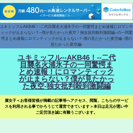
ユキミッフルAKB46！-二代目襲名火浦氷子の一同驚愕まとめ速報にロマンテ
ィックが止まらない？--僕が見たかった夜空！独女批判殺到激闘編--の一同驚
愕まとめ速報にロマンティックが止まらない？-僕の見たかった夜空編--僕の
見たかった星空編-
ユキミッフル--AKB46！--二代
目襲名火浦氷子の一同驚愕ま
とめ速報！にロマンティック
が止まらない？僕が見たかっ
た夜空-独女批判殺到激闘編
腐女子＜お客様皆様が掲載の記事等へアクセス、閲覧、こちらのサービ
スを利用される事でかろうじて運営できています＞本日は足元が悪い中
ご足労頂き誠に有難うございます。