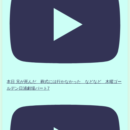
本日 兄が死んだ 葬式には行かなかった などなど 木曜ゴー
ルデン日浦劇場パート7