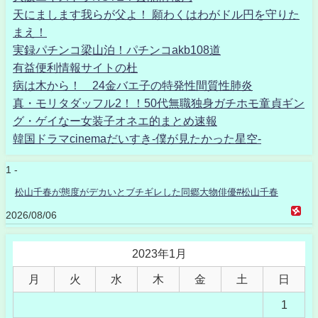
天にまします我らが父よ！ 願わくはわがドル円を守りた
まえ！
実録パチンコ梁山泊！パチンコakb108道
有益便利情報サイトの杜
病は木から！ 24金バエ子の特発性間質性肺炎
真・モリタダッフル2！！50代無職独身ガチホモ童貞ギン
グ・ゲイなー女装子オネエ的まとめ速報
韓国ドラマcinemaだいすき-僕が見たかった星空-
1 -
松山千春が態度がデカいとブチギレした同郷大物俳優#松山千春
2026/08/06
2023年1月
月
火
水
木
金
土
日
1