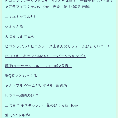
ヒロコンプレックスNIGHT 的まとめ速報！！子供が欲しいど陰キ
ャアラフィフ女子のめざせ！専業主婦！婚活計画編
ユキユキッフル3！
萌えっふる！
天にまします我ら！
ヒロシッフル！ヒロシデース山さんのリフォームひとりDIY！！
ヒロユキユキッフルMAX！スーパークッキング！
徹夜DEテツヤッフル!！レトロ館2号店！
剛Q超児ともっふる！
ヤナッフル ゲームだいすき6！放送局
ヒウラー総統の野望
三代目 ユキユキッフル 花のひうら組! 見参！
魁!!アイドル塾!