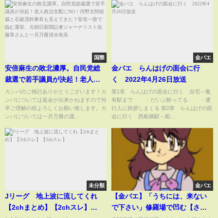
国際
金バエ
安倍麻生の敗北濃厚。自民党総
金バエ らんはげの面会に行
裁選で若手議員が決起！老人政
く 2022年4月26日放送
治支配にNO！河野太郎総裁と石
カンパのご検討ありがとうございます！カ
第1章 らんはげの面会に行く 自宅～亀
ンパについては返金が出来かねますので何
有駅まで ・だいぶ酔ってる ・通
破茂幹事長も見えてきた？挙党
卒ご理解の程よろしくお願い致します。カ
行人に挨拶しまくる 第2章 らんはげの面
一致で臨む選挙。元朝日新聞記
ンパについては一月万冊の運...
会に行く 西船橋駅～船...
者ジャーナリスト佐藤章さんと
一月万冊清水有高
未分類
金バエ
Jリーグ 地上波に流してくれ
【金バエ】「うちには、来ない
【2chまとめ】【2chスレ】
で下さい」修羅場で凹む【さと