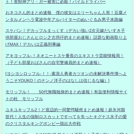
ト！害獣神アリ・ガー被害に必殺！パイルドライバー
おネコさん的まとめ速報 僕の彼女はエリーちゃん人形！豆腐メ
ンタルメンヘラ電波中年アルバイターのぬいぐるみ男子末路編
スケバン！デカッフルまっくす（デカい強い2次元嫁だいすき子
供部屋おじさんヒロシ之古惑仔的まとめ速報）話題な動画取り上
げMAX！デカいは正義刑事編
アキヨッフル-！ネオニートスケ番長のエキストラ芸能情報局！
（子ども部屋おばさんの自宅警備員的まとめ速報）
[ヨシヨシロッフル-！！-素浪人勇者カツオンの未解決事件簿へよ
うこそYOUKO！のナンノ洋子のはなしは信じるな編）]
モリッフル！ 50代無職独身的まとめ速報！有益便利情報サイ
トの杜 モリッフル
ユキユキッフル2！ど底辺的一同驚愕騒然まとめ速報！超氷河期
世代！人生の強制ロスカットですべてを失ったキグナス氷子の愛
のクリスタルキングボンビー脱出大作戦