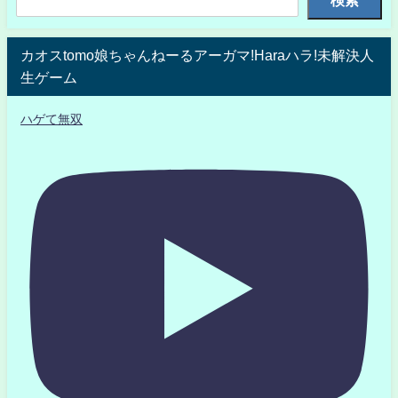
検索
カオスtomo娘ちゃんねーるアーガマ!Haraハラ!未解決人
生ゲーム
ハゲて無双