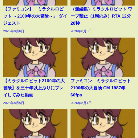
【ファミコン】「ミラクルロピ
（無編集）ミラクルロピット ワ
ット ～2100年の大冒険～」 ダイ
ープ禁止（1周のみ）RTA 12分
ジェスト
28秒
2026年8月6日
2026年8月5日
【ミラクルロピット2100年の大
ファミコン ミラクルロピット
冒険】を三十年以上ぶりにプレ
2100年の大冒険 CM 1987年
イしてみた動画
60fps
2026年8月5日
2026年8月4日