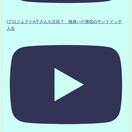
/プロジェクトA子さんも注目？ 独身ハゲ僧侶のサンドイッチ
人生