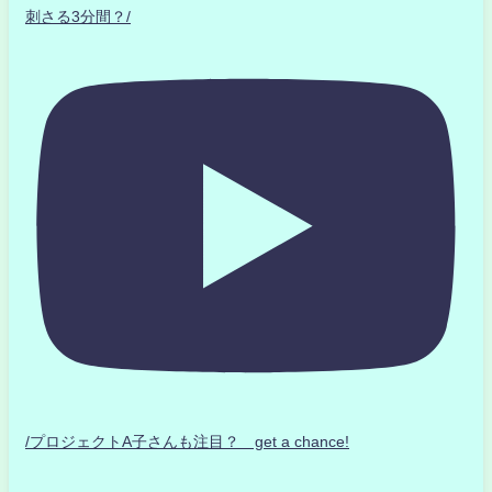
刺さる3分間？/
/プロジェクトA子さんも注目？ get a chance!