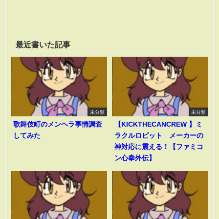
最近書いた記事
未分類
未分類
歌舞伎町のメンヘラ事情調査
【KICKTHECANCREW 】ミ
してみた
ラクルロピット メーカーの
神対応に震える！【ファミコ
ン心拳外伝】