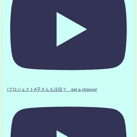
/プロジェクトA子さんも注目？ get a chance!