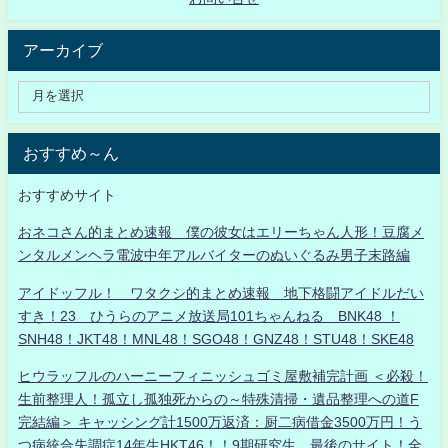
アーカイブ
おすすめ～ん
おすすめサイト
おネコさん的まとめ速報 僕の彼女はエリーちゃん人形！豆腐メ
ンタルメンヘラ電波中年アルバイターのぬいぐるみ男子末路編
アイドッフル！ ワタクシ的まとめ速報 地下格闘アイドルだい
すき！23 ひうらのアニメ放送局101ちゃんねる BNK48 ！
SNH48！JKT48！MNL48！SGO48！GNZ48！STU48！SKE48
ヒウラッフルのハーニーフィニッシュゴミ屋敷補完計画 ＜必殺！
生前整理人！孤立し孤独死からの～特殊清掃・遺品整理への道F
完結編＞ キャッシング計1500万返済：厨二病借金3500万円！う
つ病統合失調症14年生HKT46！！9期研究生、最後のサイト！全