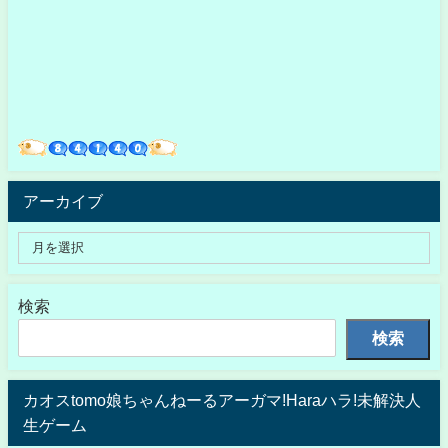
アーカイブ
検索
検索
カオスtomo娘ちゃんねーるアーガマ!Haraハラ!未解決人
生ゲーム