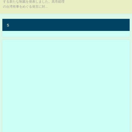
する新たな制裁を発表しました。高市総理
商会「活動に支障出たら申し入
の台湾有事をめぐる発言に対...
れ」｜TBS NEWS DIG
s