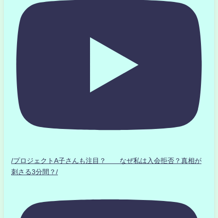
/プロジェクトA子さんも注目？ なぜ私は入会拒否？真相が
刺さる3分間？/