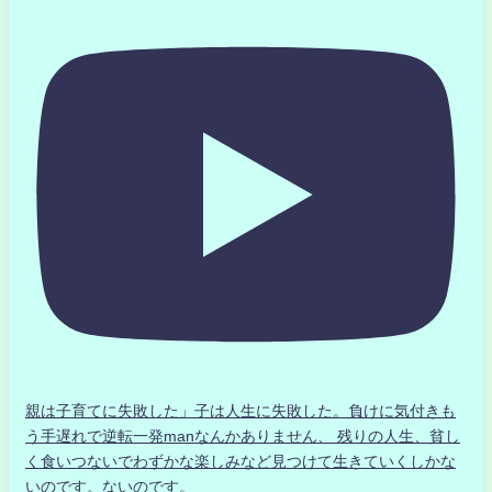
親は子育てに失敗した」子は人生に失敗した。負けに気付きも
う手遅れで逆転一発manなんかありません、 残りの人生、貧し
く食いつないでわずかな楽しみなど見つけて生きていくしかな
いのです。ないのです。