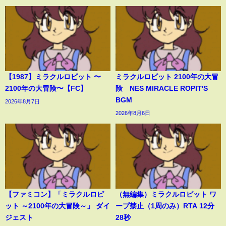
【1987】ミラクルロピット 〜
ミラクルロピット 2100年の大冒
2100年の大冒険〜【FC】
険 NES MIRACLE ROPIT'S
BGM
2026年8月7日
2026年8月6日
【ファミコン】「ミラクルロピ
（無編集）ミラクルロピット ワ
ット ～2100年の大冒険～」 ダイ
ープ禁止（1周のみ）RTA 12分
ジェスト
28秒