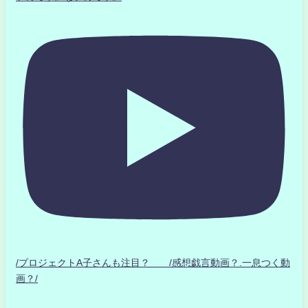
/プロジェクトA子さんも注目？ /感想戯言動画？.一息つく動
画？/