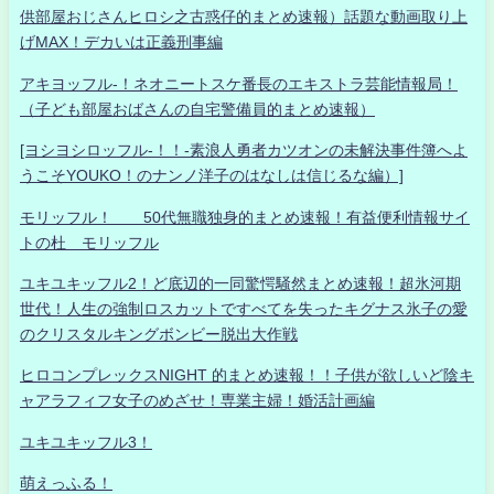
供部屋おじさんヒロシ之古惑仔的まとめ速報）話題な動画取り上
げMAX！デカいは正義刑事編
アキヨッフル-！ネオニートスケ番長のエキストラ芸能情報局！
（子ども部屋おばさんの自宅警備員的まとめ速報）
[ヨシヨシロッフル-！！-素浪人勇者カツオンの未解決事件簿へよ
うこそYOUKO！のナンノ洋子のはなしは信じるな編）]
モリッフル！ 50代無職独身的まとめ速報！有益便利情報サイ
トの杜 モリッフル
ユキユキッフル2！ど底辺的一同驚愕騒然まとめ速報！超氷河期
世代！人生の強制ロスカットですべてを失ったキグナス氷子の愛
のクリスタルキングボンビー脱出大作戦
ヒロコンプレックスNIGHT 的まとめ速報！！子供が欲しいど陰キ
ャアラフィフ女子のめざせ！専業主婦！婚活計画編
ユキユキッフル3！
萌えっふる！