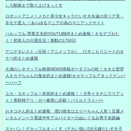
しろ動画まで取り上げまっくす
ロボットアニメ！メカと美少女キャラだいすき永遠の非リア充・
非モテ星人 ！あらゆるマニアの為のマニアックサイト
ハルッフル-専業主夫的YOUTUBERまとめ速報！キモデブおた
く！初老人の介護生活！激動の1750日
アニゲタレスト（元祖！アニメッフル） ひきこもりニートのオ
ナベ的まとめ速報
火浦のシネマッフル映画NEWS情報ポータブルの杜！オネエ管理
人オカマちゃんの鬼女的まとめ速報!オカマッフルアタックナンバ
ーハーフ
ユカ・ヨネッフル！初老的まとめ速報！！大帝イタチにラリアッ
ト！害獣神アリ・ガー被害に必殺！パイルドライバー
おネコさん的まとめ速報 僕の彼女はエリーちゃん人形！豆腐メ
ンタルメンヘラ電波中年アルバイターのぬいぐるみ男子末路編
スケバン！デカッフルまっくす（デカい強い2次元嫁だいすき子