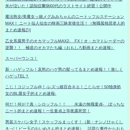
米が泣いた！認知症鬱病60代のラストサイト絶賛！公開中
魔法熟女/美魔女ッ娘メグみみちゃんのニートッフルステーション
MAX！ ニート仙人仙女の映画三昧老後生活！（無職孤独居老人的
まとめ速報Z)]
乙女系腐男子のオカマッフルMAX2- FX！オ・カマトレーダーの
逆襲！！ 極道のオカマたち編（おもしろ動画まとめ速報）
スーパーウンコ！
新・ハゲッフル！哀愁のハゲ男の髪ってるまとめ速報！！激しく
ハゲっTEL？
こじ！コジッフル@！-レズっ娘百合ネエ！こじらせ！50独身処
女のBL腐女子的まとめ速報-
何だ！何が？真・シロッフル！！ 永遠の無職童貞- ぼっちな
ニート的まとめ速報！一生童貞上等夜露死苦！
男装スケバン女子！スケッフルまっくす！（新・ナンノひゃくし
きっ!！ビー玉のおいぬさん的まとめ速報） 話題な事件からおも