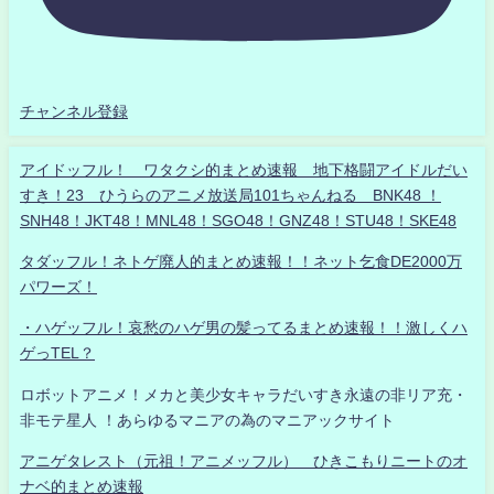
チャンネル登録
アイドッフル！ ワタクシ的まとめ速報 地下格闘アイドルだい
すき！23 ひうらのアニメ放送局101ちゃんねる BNK48 ！
SNH48！JKT48！MNL48！SGO48！GNZ48！STU48！SKE48
タダッフル！ネトゲ廃人的まとめ速報！！ネット乞食DE2000万
パワーズ！
・ハゲッフル！哀愁のハゲ男の髪ってるまとめ速報！！激しくハ
ゲっTEL？
ロボットアニメ！メカと美少女キャラだいすき永遠の非リア充・
非モテ星人 ！あらゆるマニアの為のマニアックサイト
アニゲタレスト（元祖！アニメッフル） ひきこもりニートのオ
ナベ的まとめ速報