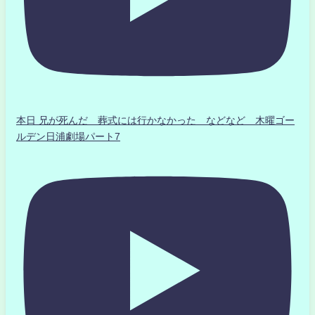
本日 兄が死んだ 葬式には行かなかった などなど 木曜ゴー
ルデン日浦劇場パート7