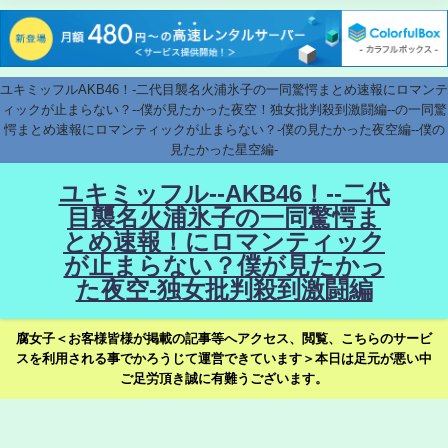
ユキミッフルAKB46！-二代目襲名火浦氷子の一同驚愕まとめ速報にロマンテ
ィックが止まらない？--僕が見たかった夜空！独女批判殺到激闘編--の一同驚
愕まとめ速報にロマンティックが止まらない？-僕の見たかった夜空編--僕の
見たかった星空編-
ユキミッフル--AKB46！--二代
目襲名火浦氷子の一同驚愕ま
とめ速報！にロマンティック
が止まらない？僕が見たかっ
た夜空-独女批判殺到激闘編
腐女子＜お客様皆様が掲載の記事等へアクセス、閲覧、こちらのサービ
スを利用される事でかろうじて運営できています＞本日は足元が悪い中
ご足労頂き誠に有難うございます。