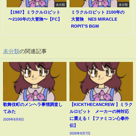
未分類
未分類
【1987】ミラクルロピット
ミラクルロピット 2100年の
〜2100年の大冒険〜【FC】
大冒険 NES MIRACLE
ROPIT'S BGM
未分類
の関連記事
歌舞伎町のメンヘラ事情調査し
【KICKTHECANCREW 】ミラク
てみた
ルロピット メーカーの神対応
に震える！【ファミコン心拳外
2026年8月8日
伝】
2026年8月7日