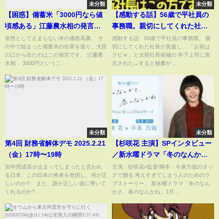
未分類
未分類
【困惑】備蓄米「3000円なら値
【感動する話】56歳で平社員の
頃感ある」江藤農水相の発言に
事務職。親切にしてくれた社長
街から「高い」との声相次ぐも
が急逝し、「お前はクビｗ」と
依然として止まらない米の価格高騰。 そ
感動する話 56歳で平社員の事務職。 親
の中で始まった備蓄米の出荷を巡り、大臣
切にしてくれた社長が急逝し、 「お前は
「今より安くなるなら歓迎」
次期社長候補の年下上司に宣言
の口から出たのはこの発言です。 江藤農
クビｗ」と次期社長候補の 年下上司に宣
された→すると秘書が「新社長
水相： 3000円というこ...
言された→すると秘書が ...
はこの方です」「へ？」（泣け
る話）感動ストーリー朗読
未分類
未分類
第4回 財務省解体デモ 2025.2.21
【杉咲花 主演】SPインタビュー
（金）17時〜19時
／新水曜ドラマ「冬のなんか
さ、春のなんかね」1月14日スタ
30年間成長が止まってしまったと言われ
主演・杉咲花×監督/脚本・今泉力哉のタッ
る日本、この日本の将来を危惧し、何が正
グで贈る 考えすぎてしまう⼈のためのラ
ート
しいのか? また、誰が正しい道に導いて
ブストーリー。 新水曜ドラマ「冬のなん
くれるのか?...
かさ、春のなんかね」1月...