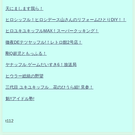
天にまします我ら！
ヒロシッフル！ヒロシデース山さんのリフォームひとりDIY！！
ヒロユキユキッフルMAX！スーパークッキング！
徹夜DEテツヤッフル!！レトロ館2号店！
剛Q超児ともっふる！
ヤナッフル ゲームだいすき6！放送局
ヒウラー総統の野望
三代目 ユキユキッフル 花のひうら組! 見参！
魁!!アイドル塾!
t112