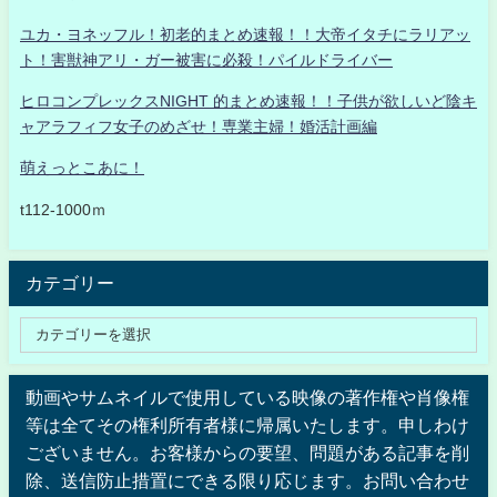
ユカ・ヨネッフル！初老的まとめ速報！！大帝イタチにラリアッ
ト！害獣神アリ・ガー被害に必殺！パイルドライバー
ヒロコンプレックスNIGHT 的まとめ速報！！子供が欲しいど陰キ
ャアラフィフ女子のめざせ！専業主婦！婚活計画編
萌えっとこあに！
t112-1000ｍ
カテゴリー
動画やサムネイルで使用している映像の著作権や肖像権
等は全てその権利所有者様に帰属いたします。申しわけ
ございません。お客様からの要望、問題がある記事を削
除、送信防止措置にできる限り応じます。お問い合わせ