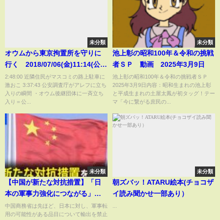
未分類
未分類
オウムから東京拘置所を守りに
池上彰の昭和100年＆令和の挑戦
行く 2018/07/06(金)11:14(公安
者ＳＰ 動画 2025年3月9日
突入の瞬間3:37:43)
2:48:00 近隣住民がマスコミの路上駐車に
池上彰の昭和100年＆令和の挑戦者ＳＰ
激おこ 3:37:43 公安調査庁がアレフに立ち
2025年3月9日内容：昭和生まれの池上彰
入りの瞬間 ・オウム後継団体に一斉立ち
と平成生まれの土屋太鳳が初タッグ！テー
入り＝公...
マ「今に繋がる庶民の...
未分類
未分類
【中国が新たな対抗措置】「日
朝ズバッ！ATARU絵本(チョコザ
本の軍事力強化につながる」品
イ読み聞かせ一部あり）
目の輸出禁止 レアアース輸出
中国商務省は先ほど、日本に対し、軍事転
...
用の可能性がある品目について輸出を禁止
に影響出る可能性も 中国日本