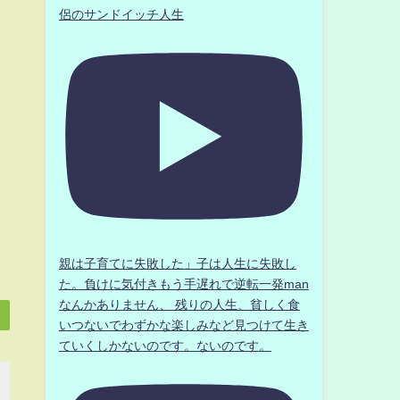
侶のサンドイッチ人生
親は子育てに失敗した」子は人生に失敗し
た。負けに気付きもう手遅れで逆転一発man
なんかありません、 残りの人生、貧しく食
いつないでわずかな楽しみなど見つけて生き
ていくしかないのです。ないのです。