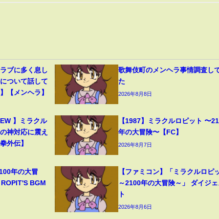
クラブに多く息し
歌舞伎町のメンヘラ事情調査し
」について話して
た
ト】【メンヘラ】
2026年8月8日
CREW 】ミラクル
【1987】ミラクルロピット 〜21
ーの神対応に震え
年の大冒険〜【FC】
心拳外伝】
2026年8月7日
100年の大冒
【ファミコン】「ミラクルロピ
ROPIT'S BGM
～2100年の大冒険～」 ダイジェ
ト
2026年8月6日