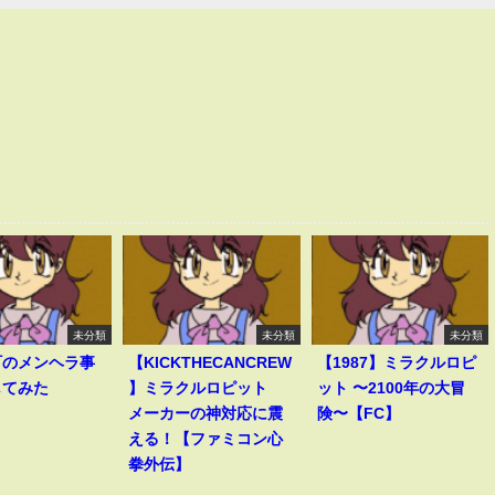
未分類
未分類
未分類
町のメンヘラ事
【KICKTHECANCREW
【1987】ミラクルロピ
してみた
】ミラクルロピット
ット 〜2100年の大冒
メーカーの神対応に震
険〜【FC】
える！【ファミコン心
拳外伝】