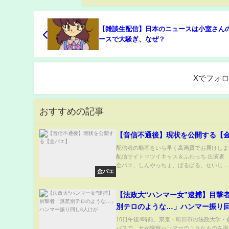
【雑談生配信】日本のニュースは小室さん
ースで大騒ぎ、なぜ？
Xでフォ
おすすめの記事
【音信不通後】現状を公開する【
配信者の動画をいち早く高画質でお届けしま
配信サイト⇒ツイキャス＆ふわっち 出
金バエ、しんやっちょ、ぱるぱる、せいじ ..
金バエ
【法政大“ハンマー女”逮捕】目撃
別テロのような…」ハンマー振り回
が
10日午後4時前、東京・町田市の法政大学・
パスで、女が突然ハンマーのようなものを振