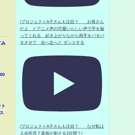
/プロジェクトA子さんも注目？ お母さん
だよ とアニメ声の可愛いらしい声で手を振
ってくれる 起き上がりながら両手をパタパ
タさせて 右へ左へと ダンスする
てみ
00
ット
ス
/プロジェクトA子さんも注目？ なぜ私は
入会拒否？真相が刺さる3分間？/