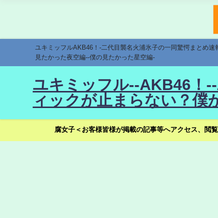
ユキミッフルAKB46！-二代目襲名火浦氷子の一同驚愕まとめ
見たかった夜空編--僕の見たかった星空編-
ユキミッフル--AKB46
ィックが止まらない？僕が
腐女子＜お客様皆様が掲載の記事等へアクセス、閲覧