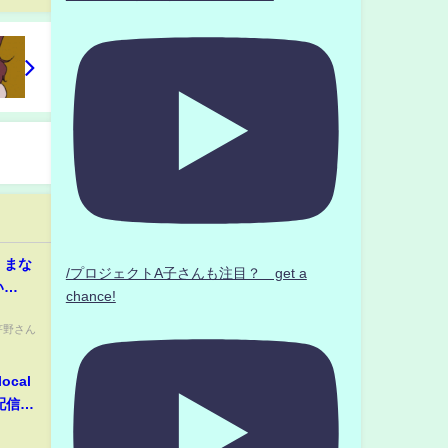
！まな
/プロジェクトA子さんも注目？ get a
い…
chance!
a ■芹野さん
cal
ブ配信