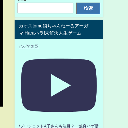
検索
カオスtomo娘ちゃんねーるアーガ
マ!Haraハラ!未解決人生ゲーム
ハゲて無双
/プロジェクトA子さんも注目？ 独身ハゲ僧