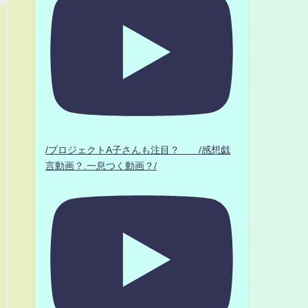
/プロジェクトA子さんも注目？ /感想戯
言動画？.一息つく動画？/