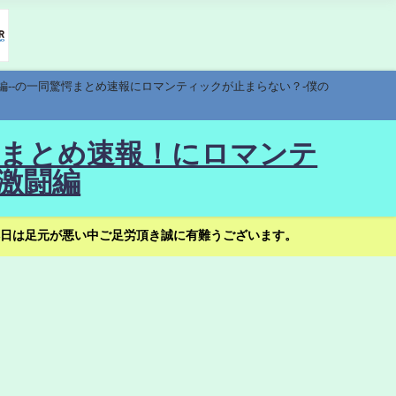
編--の一同驚愕まとめ速報にロマンティックが止まらない？-僕の
驚愕まとめ速報！にロマンテ
激闘編
日は足元が悪い中ご足労頂き誠に有難うございます。