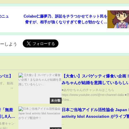
のニュ
Colabo仁藤夢乃、訴訟をチラつかせてネット民を
脅すが、相手が強くなりすぎて脅しが効かなくな
ってしまう！逆に批判や暴露が増えてしまい自
滅！【Masaニュース雑談】
ローしよう
金バエ】
【大食い】スパゲッティ爆食い企画
みちゃんが結婚を意識しているらし
す。 動画
演者 ⇒
■あやかちゃんのチャンネルはこちら
.
https://www.youtube.com/@rei-channel-dali
のIns...
未分類
者「無差
日本ご当地アイドル活性協会 Japan lo
し8人け
activity Idol Association がライ
中！
多摩キャン
...
り回し、