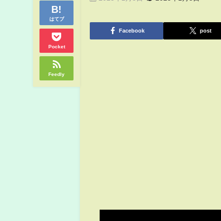
はてブ
Facebook
post
Pocket
Feedly