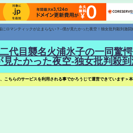
速報にロマンティックが止まらない？--僕が見たかった夜空！独女批判殺到激闘
！--二代目襲名火浦氷子の一同
見たかった夜空-独女批判殺到
、こちらのサービスを利用される事でかろうじて運営できています＞本