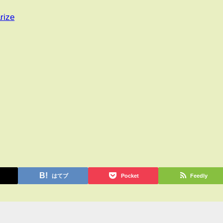
rize
はてブ
Pocket
Feedly