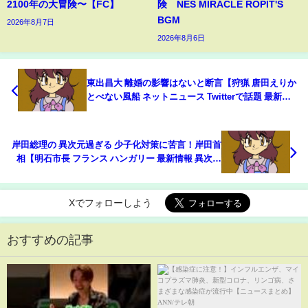
2100年の大冒険〜【FC】
険 NES MIRACLE ROPIT'S
BGM
2026年8月7日
2026年8月6日
東出昌大 離婚の影響はないと断言【狩猟 唐田えりか
とべない風船 ネットニュース Twitterで話題 最新情
報】
岸田総理の 異次元過ぎる 少子化対策に苦言！岸田首
相【明石市長 フランス ハンガリー 最新情報 異次元
増税】
Xでフォローしよう
おすすめの記事