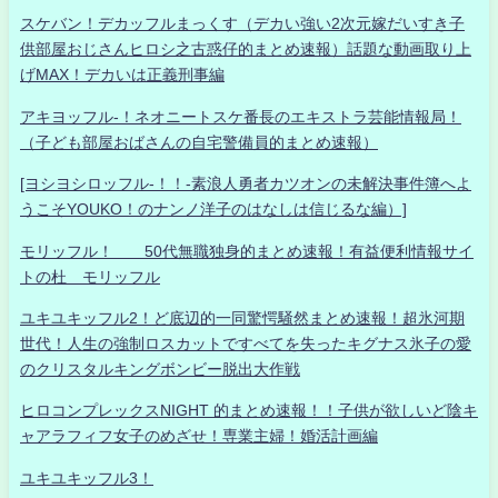
スケバン！デカッフルまっくす（デカい強い2次元嫁だいすき子
供部屋おじさんヒロシ之古惑仔的まとめ速報）話題な動画取り上
げMAX！デカいは正義刑事編
アキヨッフル-！ネオニートスケ番長のエキストラ芸能情報局！
（子ども部屋おばさんの自宅警備員的まとめ速報）
[ヨシヨシロッフル-！！-素浪人勇者カツオンの未解決事件簿へよ
うこそYOUKO！のナンノ洋子のはなしは信じるな編）]
モリッフル！ 50代無職独身的まとめ速報！有益便利情報サイ
トの杜 モリッフル
ユキユキッフル2！ど底辺的一同驚愕騒然まとめ速報！超氷河期
世代！人生の強制ロスカットですべてを失ったキグナス氷子の愛
のクリスタルキングボンビー脱出大作戦
ヒロコンプレックスNIGHT 的まとめ速報！！子供が欲しいど陰キ
ャアラフィフ女子のめざせ！専業主婦！婚活計画編
ユキユキッフル3！