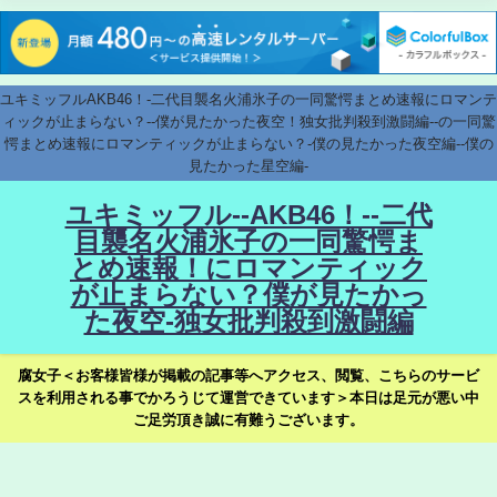
ユキミッフルAKB46！-二代目襲名火浦氷子の一同驚愕まとめ速報にロマンテ
ィックが止まらない？--僕が見たかった夜空！独女批判殺到激闘編--の一同驚
愕まとめ速報にロマンティックが止まらない？-僕の見たかった夜空編--僕の
見たかった星空編-
ユキミッフル--AKB46！--二代
目襲名火浦氷子の一同驚愕ま
とめ速報！にロマンティック
が止まらない？僕が見たかっ
た夜空-独女批判殺到激闘編
腐女子＜お客様皆様が掲載の記事等へアクセス、閲覧、こちらのサービ
スを利用される事でかろうじて運営できています＞本日は足元が悪い中
ご足労頂き誠に有難うございます。