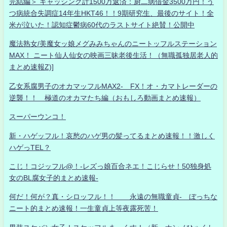
完結編＞ キャッシング計1500万返済：厨二病借金3500万円！う
つ病統合失調症14年生HKT46！！9期研究生、最後のサイト！全
米が泣いた！認知症鬱病60代のラストサイト絶賛！公開中
魔法熟女/美魔女ッ娘メグみみちゃんのニートッフルステーション
MAX！ ニート仙人仙女の映画三昧老後生活！（無職孤独居老人的
まとめ速報Z)]
乙女系腐男子のオカマッフルMAX2- FX！オ・カマトレーダーの
逆襲！！ 極道のオカマたち編（おもしろ動画まとめ速報）
スーパーウンコ！
新・ハゲッフル！哀愁のハゲ男の髪ってるまとめ速報！！激しく
ハゲっTEL？
こじ！コジッフル@！-レズっ娘百合ネエ！こじらせ！50独身処
女のBL腐女子的まとめ速報-
何だ！何が？真・シロッフル！！ 永遠の無職童貞- ぼっちな
ニート的まとめ速報！一生童貞上等夜露死苦！