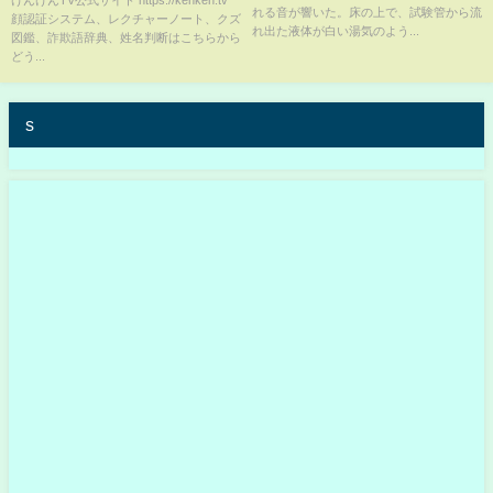
けんけんTV公式サイト https://kenken.tv
れる音が響いた。床の上で、試験管から流
顔認証システム、レクチャーノート、クズ
れ出た液体が白い湯気のよう...
図鑑、詐欺語辞典、姓名判断はこちらから
どう...
s