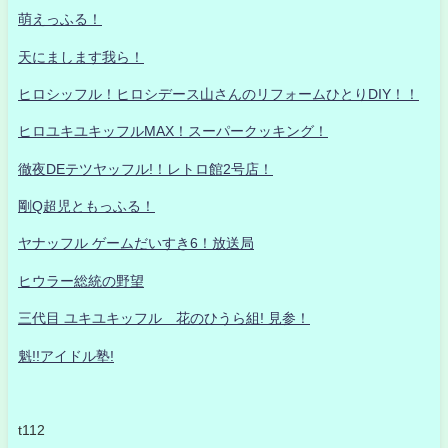
萌えっふる！
天にまします我ら！
ヒロシッフル！ヒロシデース山さんのリフォームひとりDIY！！
ヒロユキユキッフルMAX！スーパークッキング！
徹夜DEテツヤッフル!！レトロ館2号店！
剛Q超児ともっふる！
ヤナッフル ゲームだいすき6！放送局
ヒウラー総統の野望
三代目 ユキユキッフル 花のひうら組! 見参！
魁!!アイドル塾!
t112