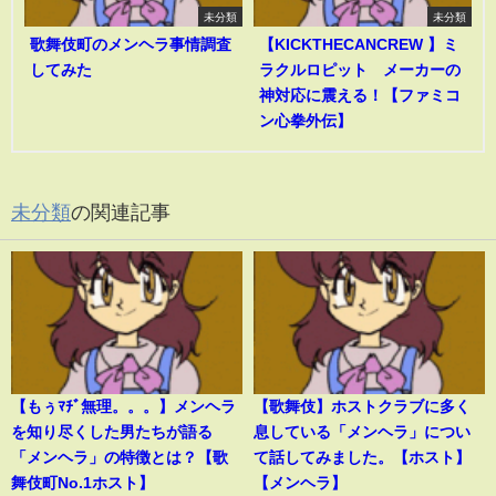
未分類
未分類
歌舞伎町のメンヘラ事情調査
【KICKTHECANCREW 】ミ
してみた
ラクルロピット メーカーの
神対応に震える！【ファミコ
ン心拳外伝】
未分類
の関連記事
【もぅﾏﾁﾞ無理。。。】メンヘラ
【歌舞伎】ホストクラブに多く
を知り尽くした男たちが語る
息している「メンヘラ」につい
「メンヘラ」の特徴とは？【歌
て話してみました。【ホスト】
舞伎町No.1ホスト】
【メンヘラ】