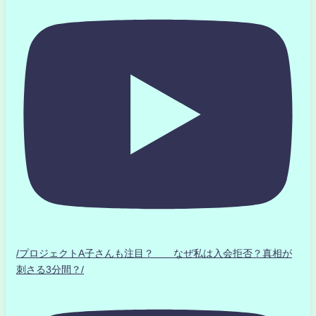
/プロジェクトA子さんも注目？ なぜ私は入会拒否？真相が
刺さる3分間？/