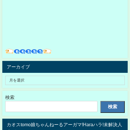
アーカイブ
検索
検索
カオスtomo娘ちゃんねーるアーガマ!Haraハラ!未解決人