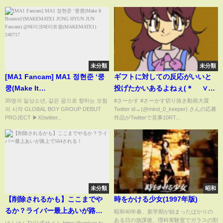
高】
未分類
未分類
[MA1 Fancam] MA1 정현준 ‘쿵
ギフトに対しての反応がいいと
쿵(Make It
投げたかいあるよねぇ(＊´ ∨｀)
Bounce)’(MAKEMATE1 JUNG
(No.15)
35명의 일상소년, 같은 꿈으로 향하는 모험
#さーかす #さーかす切り抜き動画大賞
의 시작 GLOBAL BOY GROUP DEBUT
Twitter id→(@mind_0_keeper) さんの応募
HYUN JUN Fancam) @메이크메
PROJECT ▶X(twitter...
作品がTwitterで見事10RT...
이트원(MAKEMATE1) 240717
未分類
昭和
【削除されるかも】ここまでや
時をかける少女(1997年版)
るか？ライバー最上あいが路上
昭和40年春、新学期が始まったばかりの
ある日の放課後、理科実験室でガラスの割
で564される！