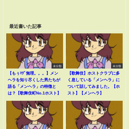
最近書いた記事
未分類
未分類
【もぅﾏﾁﾞ無理。。。】メン
【歌舞伎】ホストクラブに多
ヘラを知り尽くした男たちが
く息している「メンヘラ」に
語る「メンヘラ」の特徴と
ついて話してみました。【ホ
は？【歌舞伎町No.1ホスト】
スト】【メンヘラ】