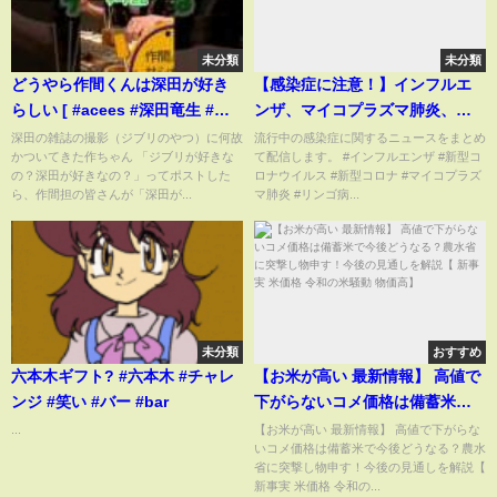
未分類
未分類
どうやら作間くんは深田が好き
【感染症に注意！】インフルエ
らしい [ #acees #深田竜生 #作
ンザ、マイコプラズマ肺炎、新
間龍斗]
型コロナ、リンゴ病、さまざま
深田の雑誌の撮影（ジブリのやつ）に何故
流行中の感染症に関するニュースをまとめ
かついてきた作ちゃん 「ジブリが好きな
て配信します。 #インフルエンザ #新型コ
な感染症が流行中【ニュースま
の？深田が好きなの？」ってポストした
ロナウイルス #新型コロナ #マイコプラズ
とめ】ANN/テレ朝
ら、作間担の皆さんが「深田が...
マ肺炎 #リンゴ病...
未分類
おすすめ
六本木ギフト? #六本木 #チャレ
【お米が高い 最新情報】 高値で
ンジ #笑い #バー #bar
下がらないコメ価格は備蓄米で
今後どうなる？農水省に突撃し
...
【お米が高い 最新情報】 高値で下がらな
いコメ価格は備蓄米で今後どうなる？農水
物申す！今後の見通しを解説【
省に突撃し物申す！今後の見通しを解説【
新事実 米価格 令和の米騒動 物価
新事実 米価格 令和の...