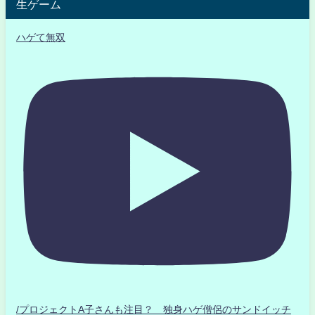
生ゲーム
ハゲて無双
/プロジェクトA子さんも注目？ 独身ハゲ僧侶のサンドイッチ