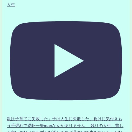
人生
親は子育てに失敗した」子は人生に失敗した。負けに気付きも
う手遅れで逆転一発manなんかありません、 残りの人生、貧し