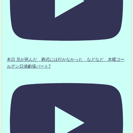
本日 兄が死んだ 葬式には行かなかった などなど 木曜ゴー
ルデン日浦劇場パート7