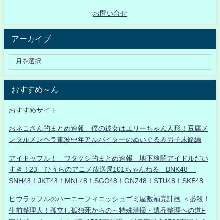
お問い合せ
アーカイブ
おすすめ～ん
おすすめサイト
おネコさん的まとめ速報 僕の彼女はエリーちゃん人形！豆腐メ
ンタルメンヘラ電波中年アルバイターのぬいぐるみ男子末路編
アイドッフル！ ワタクシ的まとめ速報 地下格闘アイドルだい
すき！23 ひうらのアニメ放送局101ちゃんねる BNK48 ！
SNH48！JKT48！MNL48！SGO48！GNZ48！STU48！SKE48
ヒウラッフルのハーニーフィニッシュゴミ屋敷補完計画 ＜必殺！
生前整理人！孤立し孤独死からの～特殊清掃・遺品整理への道F