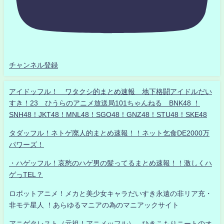
チャンネル登録
アイドッフル！ ワタクシ的まとめ速報 地下格闘アイドルだい
すき！23 ひうらのアニメ放送局101ちゃんねる BNK48 ！
SNH48！JKT48！MNL48！SGO48！GNZ48！STU48！SKE48
タダッフル！ネトゲ廃人的まとめ速報！！ネット乞食DE2000万
パワーズ！
・ハゲッフル！哀愁のハゲ男の髪ってるまとめ速報！！激しくハ
ゲっTEL？
ロボットアニメ！メカと美少女キャラだいすき永遠の非リア充・
非モテ星人 ！あらゆるマニアの為のマニアックサイト
アニゲタレスト（元祖！アニメッフル） ひきこもりニートのオ