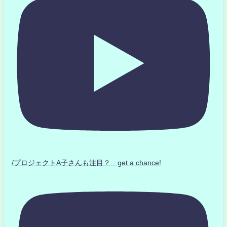
/プロジェクトA子さんも注目？ get a chance!