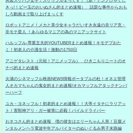
男装スケバン女子！スケッフルまっくす！（新・ナンノひゃくし
きっ!！ビー玉のおいぬさん的まとめ速報） 話題な事件からおも
しろ動画まで取り上げまっくす
ロボットアニメ！メカと美少女キャラだいすき永遠の非リア充・
非モテ星人 ！あらゆるマニアの為のマニアックサイト
ハルッフル-専業主夫的YOUTUBERまとめ速報！キモデブおた
く！初老人の介護生活！激動の1750日
アニゲタレスト（元祖！アニメッフル） ひきこもりニートのオ
ナベ的まとめ速報
火浦のシネマッフル映画NEWS情報ポータブルの杜！オネエ管理
人オカマちゃんの鬼女的まとめ速報!オカマッフルアタックナンバ
ーハーフ
ユカ・ヨネッフル！初老的まとめ速報！！大帝イタチにラリアッ
ト！害獣神アリ・ガー被害に必殺！パイルドライバー
おネコさん的まとめ速報 僕の彼女はエリーちゃん人形！豆腐メ
ンタルメンヘラ電波中年アルバイターのぬいぐるみ男子末路編