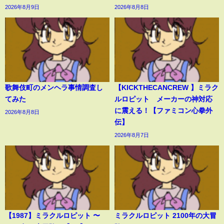
2026年8月9日
2026年8月8日
歌舞伎町のメンヘラ事情調査し
【KICKTHECANCREW 】ミラク
てみた
ルロピット メーカーの神対応
に震える！【ファミコン心拳外
2026年8月8日
伝】
2026年8月7日
【1987】ミラクルロピット 〜
ミラクルロピット 2100年の大冒