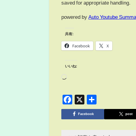
saved for appropriate handling.
powered by
Auto Youtube Summa
共有:
Facebook
X
いいね:
Facebook
X
共
有
Facebook
post