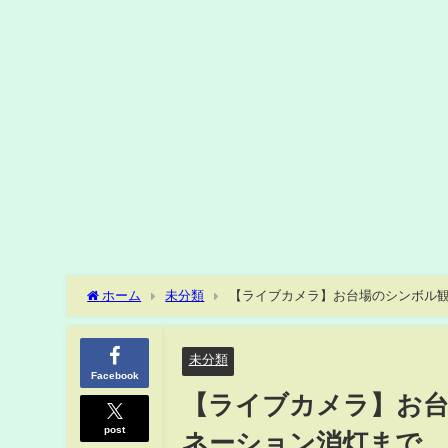
ホーム
未分類
【ライブカメラ】お台場のシンボル観覧車
Ferris wheel, last day Fixed point【live】
未分類
Facebook
【ライブカメラ】お台
post
ネーション消灯まで 定点カメ