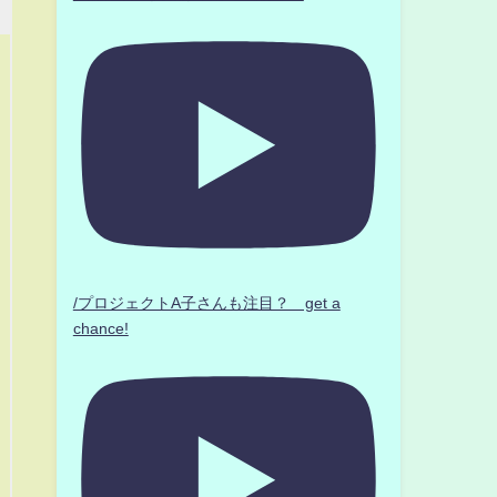
/プロジェクトA子さんも注目？ get a
chance!