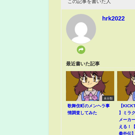
この記事を書いた人
hrk2022
最近書いた記事
未分類
歌舞伎町のメンヘラ事
【KICK
情調査してみた
】ミラ
メーカ
える！
拳外伝