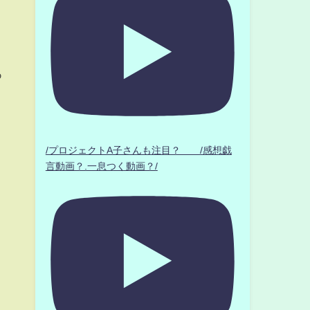
あ
/プロジェクトA子さんも注目？ /感想戯
言動画？.一息つく動画？/