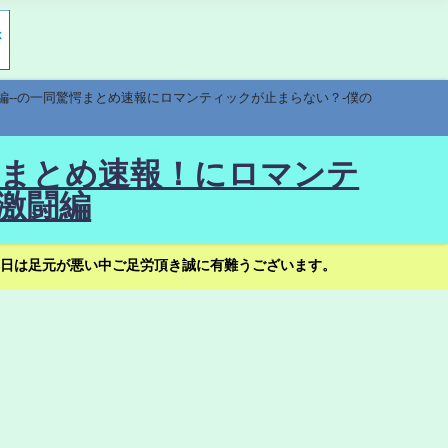
編--の一同驚愕まとめ速報にロマンティックが止まらない？-僕の
驚愕まとめ速報！にロマンテ
激闘編
日は足元が悪い中ご足労頂き誠に有難うございます。