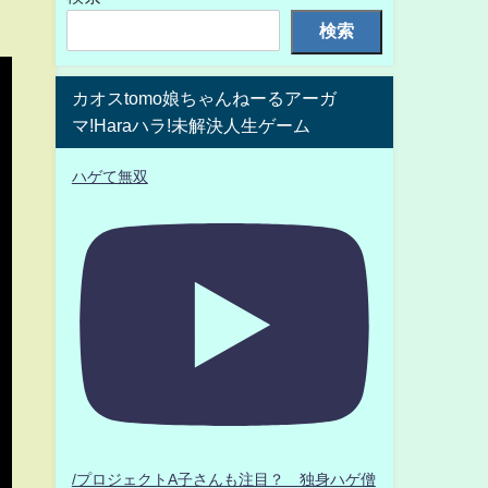
検索
カオスtomo娘ちゃんねーるアーガ
マ!Haraハラ!未解決人生ゲーム
ハゲて無双
/プロジェクトA子さんも注目？ 独身ハゲ僧