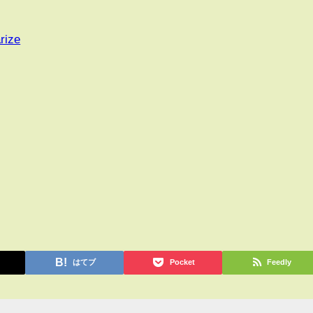
rize
はてブ
Pocket
Feedly