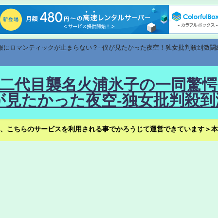
速報にロマンティックが止まらない？--僕が見たかった夜空！独女批判殺到激闘
！--二代目襲名火浦氷子の一同
見たかった夜空-独女批判殺到
、こちらのサービスを利用される事でかろうじて運営できています＞本