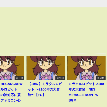
未分類
未分類
未分類
THECANCREW
【1987】ミラクルロピ
ミラクルロピット 2100
クルロピット
ット 〜2100年の大冒
年の大冒険 NES
ーの神対応に震
険〜【FC】
MIRACLE ROPIT'S
【ファミコン心
BGM
】