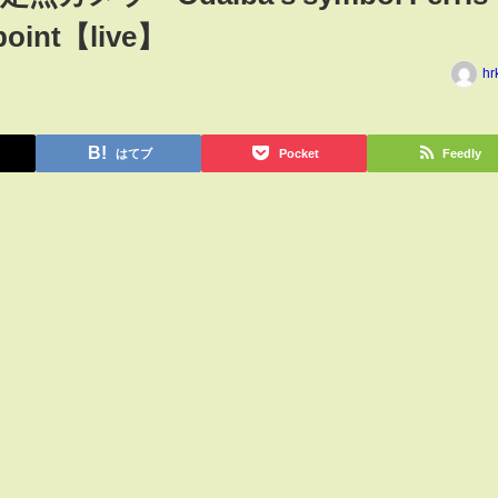
 point【live】
hr
はてブ
Pocket
Feedly