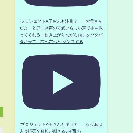
/プロジェクトA子さんも注目？ お母さん
だよ とアニメ声の可愛いらしい声で手を振
ってくれる 起き上がりながら両手をパタパ
タさせて 右へ左へと ダンスする
/プロジェクトA子さんも注目？ なぜ私は
入会拒否？真相が刺さる3分間？/