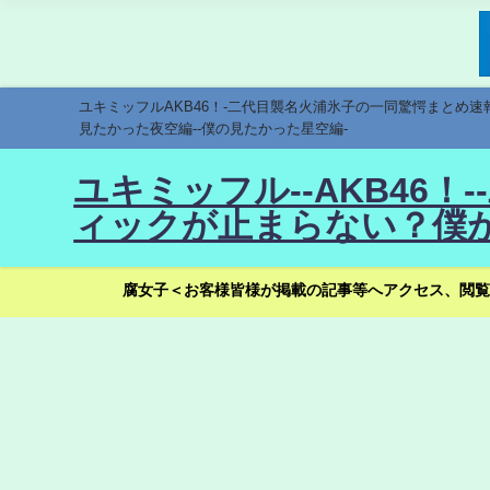
ユキミッフルAKB46！-二代目襲名火浦氷子の一同驚愕まとめ
見たかった夜空編--僕の見たかった星空編-
ユキミッフル--AKB46
ィックが止まらない？僕が
腐女子＜お客様皆様が掲載の記事等へアクセス、閲覧