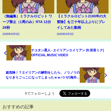
（無編集）ミラクルロピット ワ
【ミラクルロピット2100年の大
ープ禁止（1周のみ）RTA 12分
冒険】を三十年以上ぶりにプレ
28秒
イしてみた動画
2026年8月5日
2026年8月5日
ナユタン星人 - エイリアンエイリアン (ft.初音ミク)
OFFICIAL MUSIC VIDEO
超危険！？エイリアンの解剖をしたら、ノリノリの
なりきりごっこになってしまったｗｗパパの海外お
もちゃシリーズ☆himawari-CH
Xでフォローしよう
おすすめの記事