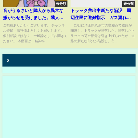
未分類
未分類
音がうるさいと隣人から異常な
トラック救出中新たな陥没 周
嫌がらせを受けました。隣人は
辺住民に避難指示 ガス漏れの
精神疾患の可能性があるそうで
危険性も 埼玉・八潮市【羽鳥
ご視聴ありがとうございます。 チャンネ
28日に埼玉県八潮市の交差点で道路が
ル登録・高評価よろしくお願いします。
陥没し、トラックが転落した。転落したト
す。【精神科医益田】
慎一モーニングショー】(2025年
個別相談ではなく、一般論としてお聞きく
ラックの荷台部分は引き上げられたが、道
1月29日)
ださい。 本動画は、精神科...
路の新たな部分が陥没し、市...
s