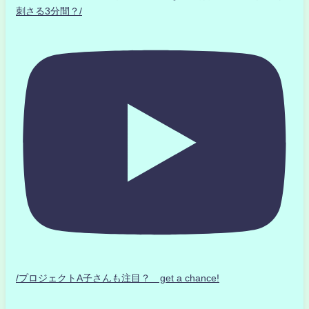
刺さる3分間？/
/プロジェクトA子さんも注目？ get a chance!