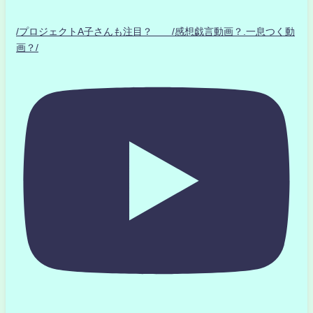
/プロジェクトA子さんも注目？ /感想戯言動画？.一息つく動
画？/