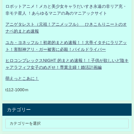
ロボットアニメ！メカと美少女キャラだいすき永遠の非リア充・
非モテ星人 ！あらゆるマニアの為のマニアックサイト
アニゲタレスト（元祖！アニメッフル） ひきこもりニートのオ
ナベ的まとめ速報
ユカ・ヨネッフル！初老的まとめ速報！！大帝イタチにラリアッ
ト！害獣神アリ・ガー被害に必殺！パイルドライバー
ヒロコンプレックスNIGHT 的まとめ速報！！子供が欲しいど陰キ
ャアラフィフ女子のめざせ！専業主婦！婚活計画編
萌えっとこあに！
t112-1000ｍ
カテゴリー