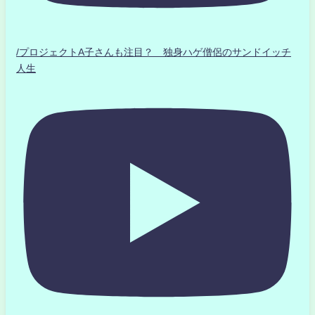
/プロジェクトA子さんも注目？ 独身ハゲ僧侶のサンドイッチ
人生