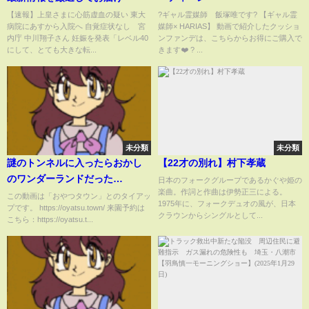
【速報】上皇さまに心筋虚血の疑い 東大
?ギャル霊媒師 飯塚唯です? 【ギャル霊
病院にあすから入院へ 自覚症状なし 宮
媒師× HARIAS】 動画で紹介したクッショ
内庁 中川翔子さん 妊娠を発表「レベル40
ンファンデは、こちらからお得にご購入で
にして、とても大きな転...
きます❤️ ? ...
未分類
未分類
謎のトンネルに入ったらおかし
【22才の別れ】村下孝蔵
のワンダーランドだった
日本のフォークグループであるかぐや姫の
楽曲。作詞と作曲は伊勢正三による。
♡himawari-CH
この動画は「おやつタウン」とのタイアッ
1975年に、フォークデュオの風が、日本
プです。 https://oyatsu.town/ 来園予約は
クラウンからシングルとして...
こちら：https://oyatsu.t...