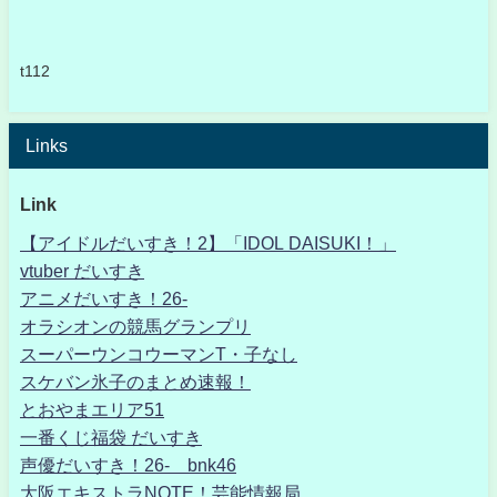
t112
Links
Link
【アイドルだいすき！2】「IDOL DAISUKI！」
vtuber だいすき
アニメだいすき！26-
オラシオンの競馬グランプリ
スーパーウンコウーマンT・子なし
スケバン氷子のまとめ速報！
とおやまエリア51
一番くじ福袋 だいすき
声優だいすき！26- bnk46
大阪エキストラNOTE！芸能情報局