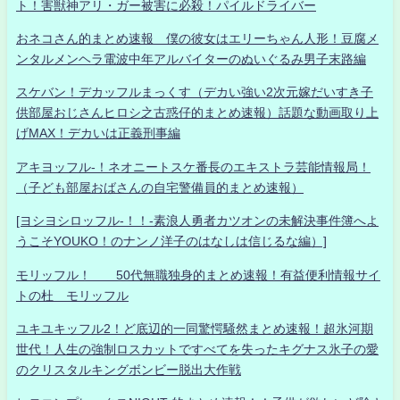
ト！害獣神アリ・ガー被害に必殺！パイルドライバー
おネコさん的まとめ速報 僕の彼女はエリーちゃん人形！豆腐メ
ンタルメンヘラ電波中年アルバイターのぬいぐるみ男子末路編
スケバン！デカッフルまっくす（デカい強い2次元嫁だいすき子
供部屋おじさんヒロシ之古惑仔的まとめ速報）話題な動画取り上
げMAX！デカいは正義刑事編
アキヨッフル-！ネオニートスケ番長のエキストラ芸能情報局！
（子ども部屋おばさんの自宅警備員的まとめ速報）
[ヨシヨシロッフル-！！-素浪人勇者カツオンの未解決事件簿へよ
うこそYOUKO！のナンノ洋子のはなしは信じるな編）]
モリッフル！ 50代無職独身的まとめ速報！有益便利情報サイ
トの杜 モリッフル
ユキユキッフル2！ど底辺的一同驚愕騒然まとめ速報！超氷河期
世代！人生の強制ロスカットですべてを失ったキグナス氷子の愛
のクリスタルキングボンビー脱出大作戦