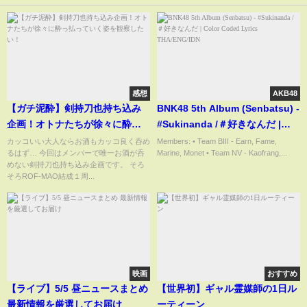
感想
AKB48
【ガチ泥酔】剣持刀也持ち込み
BNK48 5th Album (Senbatsu) -
企画！オトナたちが徐々に酔っ
#Sukinanda /＃好きなんだ |
払っていく姿を観察したい！
Color Coded Lyrics
カッコいい大人ならお酒もカッコ良く呑め
Members: • Team BIII - Earn, Fame,
るはず… 今回はメンバーで唯一お酒が呑
Marine, Monet • Team NV - Kaofrang,...
THA/ENG/IDN
めない剣持刀也持ち込み企画です。 そろ
そろROF-MAO結成１周...
映画
おすすめ
【ライブ】5/5 昼ニュースまとめ
【世界初】ギャル霊媒師の1日ル
最新情報を厳選してお届け
ーティーン