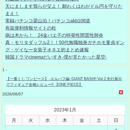
天にまします我らが父よ！ 願わくはわがドル円を守りた
まえ！
実録パチンコ梁山泊！パチンコakb108道
有益便利情報サイトの杜
病は木から！ 24金バエ子の特発性間質性肺炎
真・モリタダッフル2！！50代無職独身ガチホモ童貞ギン
グ・ゲイなー女装子オネエ的まとめ速報
韓国ドラマcinemaだいすき-僕が見たかった星空-
1 -
【一番くじ ワンピース】 -エルバフ編- GIANT BASH!! Vol.2 先行展示
でフィギュア全種レビュー!! 【ONE PIECE】
2026/08/07
2023年1月
月
火
水
木
金
土
日