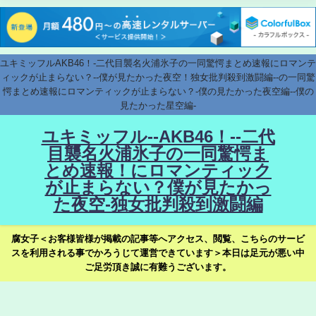
ユキミッフルAKB46！-二代目襲名火浦氷子の一同驚愕まとめ速報にロマンテ
ィックが止まらない？--僕が見たかった夜空！独女批判殺到激闘編--の一同驚
愕まとめ速報にロマンティックが止まらない？-僕の見たかった夜空編--僕の
見たかった星空編-
ユキミッフル--AKB46！--二代
目襲名火浦氷子の一同驚愕ま
とめ速報！にロマンティック
が止まらない？僕が見たかっ
た夜空-独女批判殺到激闘編
腐女子＜お客様皆様が掲載の記事等へアクセス、閲覧、こちらのサービ
スを利用される事でかろうじて運営できています＞本日は足元が悪い中
ご足労頂き誠に有難うございます。