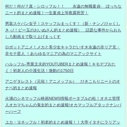
何だ！何が？真・シロッフル！！ 永遠の無職童貞- ぼっちな
ニート的まとめ速報！一生童貞上等夜露死苦！
男装スケバン女子！スケッフルまっくす！（新・ナンノひゃくし
きっ!！ビー玉のおいぬさん的まとめ速報） 話題な事件からおも
しろ動画まで取り上げまっくす
ロボットアニメ！メカと美少女キャラだいすき永遠の非リア充・
非モテ星人 ！あらゆるマニアの為のマニアックサイト
ハルッフル-専業主夫的YOUTUBERまとめ速報！キモデブおた
く！初老人の介護生活！激動の1750日
アニゲタレスト（元祖！アニメッフル） ひきこもりニートのオ
ナベ的まとめ速報
火浦のシネマッフル映画NEWS情報ポータブルの杜！オネエ管理
人オカマちゃんの鬼女的まとめ速報!オカマッフルアタックナンバ
ーハーフ
ユカ・ヨネッフル！初老的まとめ速報！！大帝イタチにラリアッ