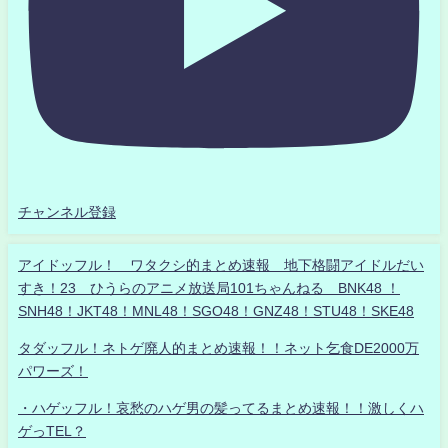
チャンネル登録
アイドッフル！ ワタクシ的まとめ速報 地下格闘アイドルだい
すき！23 ひうらのアニメ放送局101ちゃんねる BNK48 ！
SNH48！JKT48！MNL48！SGO48！GNZ48！STU48！SKE48
タダッフル！ネトゲ廃人的まとめ速報！！ネット乞食DE2000万
パワーズ！
・ハゲッフル！哀愁のハゲ男の髪ってるまとめ速報！！激しくハ
ゲっTEL？