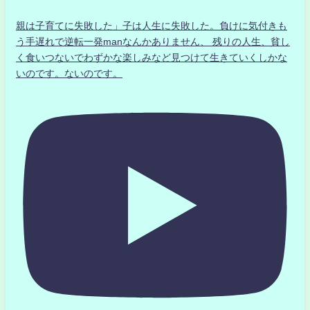
親は子育てに失敗した」子は人生に失敗した。負けに気付きも
う手遅れで逆転一発manなんかありません、 残りの人生、貧し
く食いつないでわずかな楽しみなど見つけて生きていくしかな
いのです。ないのです。