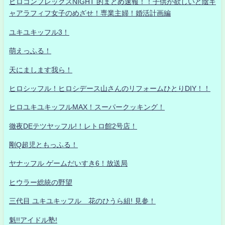
ヒロコンプレックスNIGHT 的まとめ速報！！子供が欲しいど陰キ
ャアラフィフ女子のめざせ！専業主婦！婚活計画編
ユキユキッフル3！
萌えっふる！
天にまします我ら！
ヒロシッフル！ヒロシデース山さんのリフォームひとりDIY！！
ヒロユキユキッフルMAX！スーパークッキング！
徹夜DEテツヤッフル!！レトロ館2号店！
剛Q超児ともっふる！
ヤナッフル ゲームだいすき6！放送局
ヒウラー総統の野望
三代目 ユキユキッフル 花のひうら組! 見参！
魁!!アイドル塾!