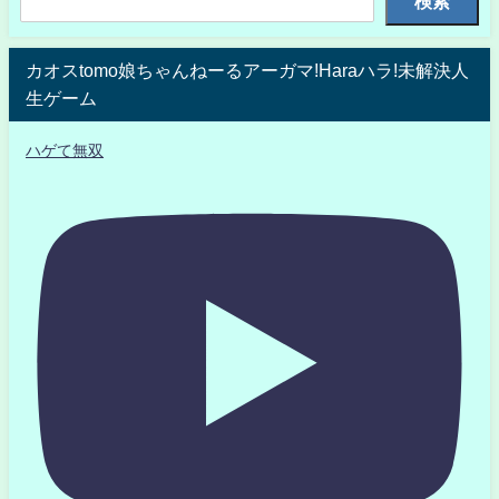
検索
カオスtomo娘ちゃんねーるアーガマ!Haraハラ!未解決人
生ゲーム
ハゲて無双