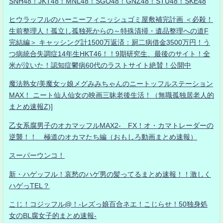
SNH48！JKT48！MNL48！SGO48！GNZ48！STU48！SKE48
ヒウラッフルのハーニーフィニッシュゴミ屋敷補完計画 ＜必殺！
生前整理人！孤立し孤独死からの～特殊清掃・遺品整理への道F
完結編＞ キャッシング計1500万返済：厨二病借金3500万円！う
つ病統合失調症14年生HKT46！！9期研究生、最後のサイト！全
米が泣いた！認知症鬱病60代のラストサイト絶賛！公開中
魔法熟女/美魔女ッ娘メグみみちゃんのニートッフルステーション
MAX！ ニート仙人仙女の映画三昧老後生活！（無職孤独居老人的
まとめ速報Z)]
乙女系腐男子のオカマッフルMAX2- FX！オ・カマトレーダーの
逆襲！！ 極道のオカマたち編（おもしろ動画まとめ速報）
スーパーウンコ！
新・ハゲッフル！哀愁のハゲ男の髪ってるまとめ速報！！激しく
ハゲっTEL？
こじ！コジッフル@！-レズっ娘百合ネエ！こじらせ！50独身処
女のBL腐女子的まとめ速報-