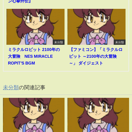
ン心拳外伝】
未分類
未分類
ミラクルロピット 2100年の
【ファミコン】「ミラクルロ
大冒険 NES MIRACLE
ピット ～2100年の大冒険
ROPIT'S BGM
～」 ダイジェスト
未分類
の関連記事