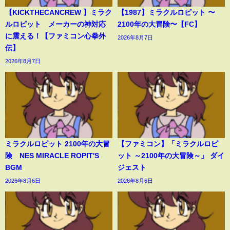
【KICKTHECANCREW 】ミラク
【1987】ミラクルロピット 〜
ルロピット メーカーの神対応
2100年の大冒険〜【FC】
に震える！【ファミコン心拳外
2026年8月7日
伝】
2026年8月7日
ミラクルロピット 2100年の大冒
【ファミコン】「ミラクルロピ
険 NES MIRACLE ROPIT'S
ット ～2100年の大冒険～」 ダイ
BGM
ジェスト
2026年8月6日
2026年8月6日