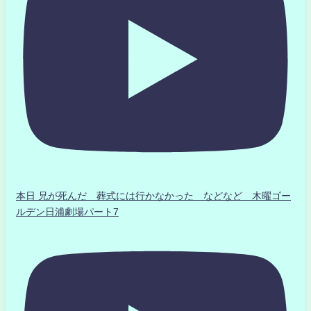
本日 兄が死んだ 葬式には行かなかった などなど 木曜ゴー
ルデン日浦劇場パート7