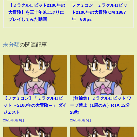
【ミラクルロピット2100年の
ファミコン ミラクルロピッ
大冒険】を三十年以上ぶりに
ト2100年の大冒険 CM 1987
プレイしてみた動画
年 60fps
未分類
の関連記事
【ファミコン】「ミラクルロピ
（無編集）ミラクルロピット ワ
ット ～2100年の大冒険～」 ダイ
ープ禁止（1周のみ）RTA 12分
ジェスト
28秒
2026年8月6日
2026年8月5日