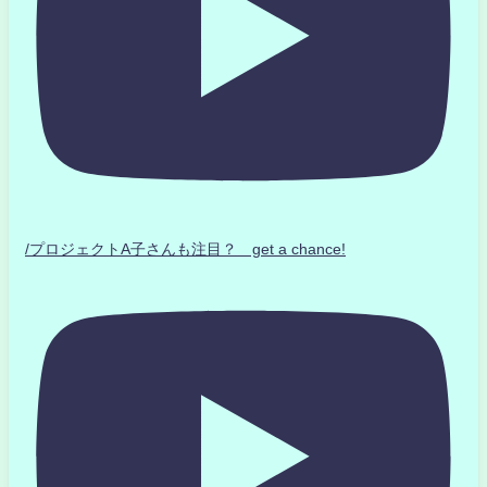
/プロジェクトA子さんも注目？ get a chance!