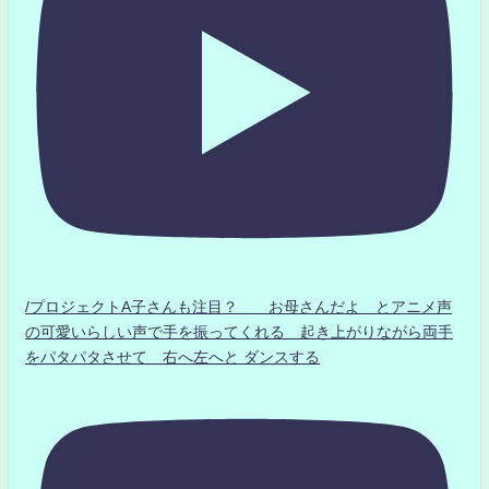
/プロジェクトA子さんも注目？ お母さんだよ とアニメ声
の可愛いらしい声で手を振ってくれる 起き上がりながら両手
をパタパタさせて 右へ左へと ダンスする