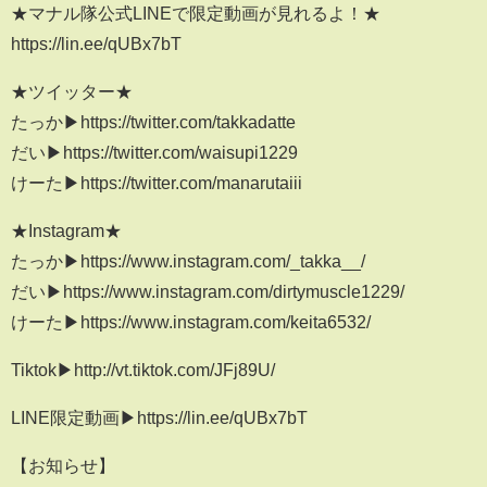
★マナル隊公式LINEで限定動画が見れるよ！★
https://lin.ee/qUBx7bT
★ツイッター★
たっか▶︎https://twitter.com/takkadatte
だい▶︎https://twitter.com/waisupi1229
けーた▶︎https://twitter.com/manarutaiii
★Instagram★
たっか▶︎https://www.instagram.com/_takka__/
だい▶︎https://www.instagram.com/dirtymuscle1229/
けーた▶︎https://www.instagram.com/keita6532/
Tiktok▶︎http://vt.tiktok.com/JFj89U/
LINE限定動画▶︎https://lin.ee/qUBx7bT
【お知らせ】‬