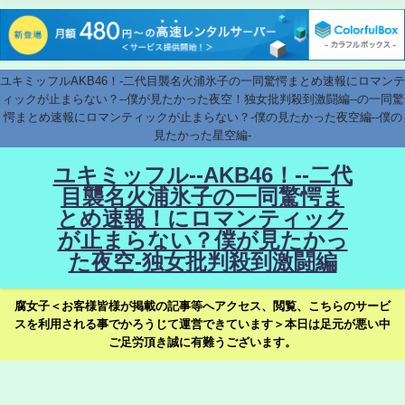
ユキミッフルAKB46！-二代目襲名火浦氷子の一同驚愕まとめ速報にロマンテ
ィックが止まらない？--僕が見たかった夜空！独女批判殺到激闘編--の一同驚
愕まとめ速報にロマンティックが止まらない？-僕の見たかった夜空編--僕の
見たかった星空編-
ユキミッフル--AKB46！--二代
目襲名火浦氷子の一同驚愕ま
とめ速報！にロマンティック
が止まらない？僕が見たかっ
た夜空-独女批判殺到激闘編
腐女子＜お客様皆様が掲載の記事等へアクセス、閲覧、こちらのサービ
スを利用される事でかろうじて運営できています＞本日は足元が悪い中
ご足労頂き誠に有難うございます。