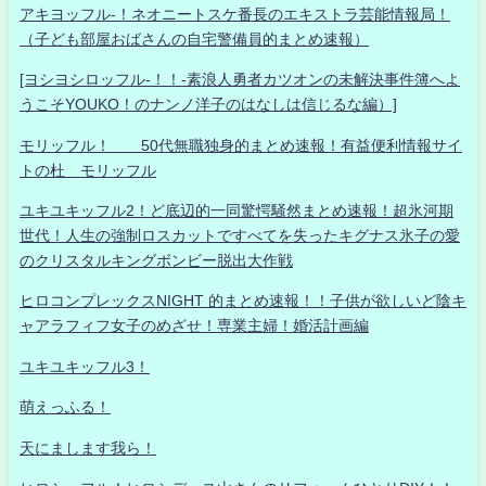
アキヨッフル-！ネオニートスケ番長のエキストラ芸能情報局！
（子ども部屋おばさんの自宅警備員的まとめ速報）
[ヨシヨシロッフル-！！-素浪人勇者カツオンの未解決事件簿へよ
うこそYOUKO！のナンノ洋子のはなしは信じるな編）]
モリッフル！ 50代無職独身的まとめ速報！有益便利情報サイ
トの杜 モリッフル
ユキユキッフル2！ど底辺的一同驚愕騒然まとめ速報！超氷河期
世代！人生の強制ロスカットですべてを失ったキグナス氷子の愛
のクリスタルキングボンビー脱出大作戦
ヒロコンプレックスNIGHT 的まとめ速報！！子供が欲しいど陰キ
ャアラフィフ女子のめざせ！専業主婦！婚活計画編
ユキユキッフル3！
萌えっふる！
天にまします我ら！