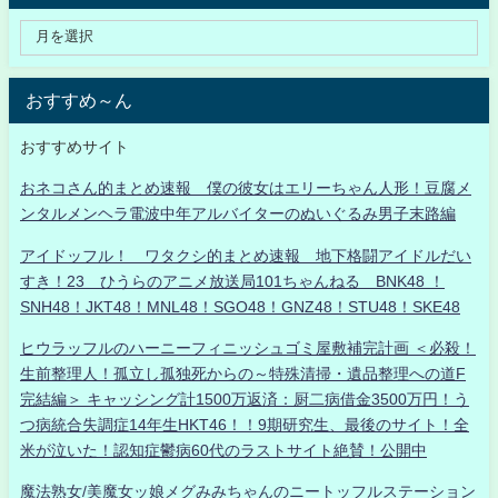
おすすめ～ん
おすすめサイト
おネコさん的まとめ速報 僕の彼女はエリーちゃん人形！豆腐メ
ンタルメンヘラ電波中年アルバイターのぬいぐるみ男子末路編
アイドッフル！ ワタクシ的まとめ速報 地下格闘アイドルだい
すき！23 ひうらのアニメ放送局101ちゃんねる BNK48 ！
SNH48！JKT48！MNL48！SGO48！GNZ48！STU48！SKE48
ヒウラッフルのハーニーフィニッシュゴミ屋敷補完計画 ＜必殺！
生前整理人！孤立し孤独死からの～特殊清掃・遺品整理への道F
完結編＞ キャッシング計1500万返済：厨二病借金3500万円！う
つ病統合失調症14年生HKT46！！9期研究生、最後のサイト！全
米が泣いた！認知症鬱病60代のラストサイト絶賛！公開中
魔法熟女/美魔女ッ娘メグみみちゃんのニートッフルステーション