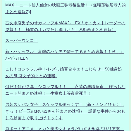
MAX！ ニート仙人仙女の映画三昧老後生活！（無職孤独居老人的
まとめ速報Z)]
乙女系腐男子のオカマッフルMAX2- FX！オ・カマトレーダーの
逆襲！！ 極道のオカマたち編（おもしろ動画まとめ速報）
スーパーウンコ！
新・ハゲッフル！哀愁のハゲ男の髪ってるまとめ速報！！激しく
ハゲっTEL？
こじ！コジッフル@！-レズっ娘百合ネエ！こじらせ！50独身処
女のBL腐女子的まとめ速報-
何だ！何が？真・シロッフル！！ 永遠の無職童貞- ぼっちな
ニート的まとめ速報！一生童貞上等夜露死苦！
男装スケバン女子！スケッフルまっくす！（新・ナンノひゃくし
きっ!！ビー玉のおいぬさん的まとめ速報） 話題な事件からおも
しろ動画まで取り上げまっくす
ロボットアニメ！メカと美少女キャラだいすき永遠の非リア充・