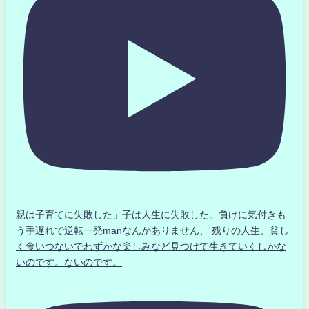
親は子育てに失敗した」子は人生に失敗した。負けに気付きも
う手遅れで逆転一発manなんかありません、 残りの人生、貧し
く食いつないでわずかな楽しみなど見つけて生きていくしかな
いのです。ないのです。