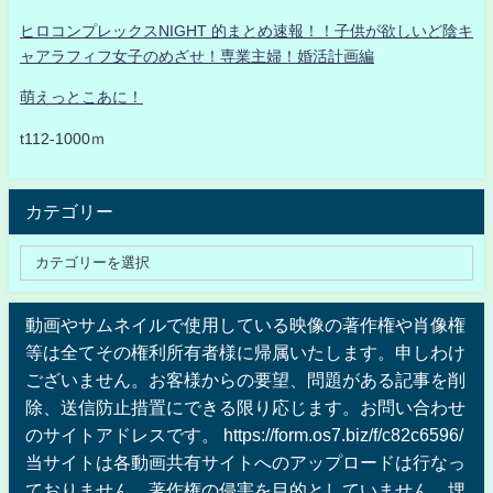
ヒロコンプレックスNIGHT 的まとめ速報！！子供が欲しいど陰キ
ャアラフィフ女子のめざせ！専業主婦！婚活計画編
萌えっとこあに！
t112-1000ｍ
カテゴリー
動画やサムネイルで使用している映像の著作権や肖像権
等は全てその権利所有者様に帰属いたします。申しわけ
ございません。お客様からの要望、問題がある記事を削
除、送信防止措置にできる限り応じます。お問い合わせ
のサイトアドレスです。 https://form.os7.biz/f/c82c6596/
当サイトは各動画共有サイトへのアップロードは行なっ
ておりません、著作権の侵害を目的としていません、埋