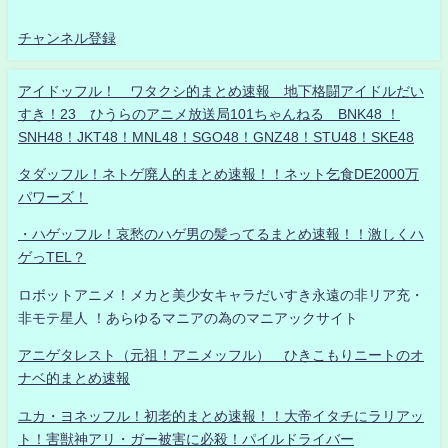
チャンネル登録
アイドッフル！ ワタクシ的まとめ速報 地下格闘アイドルだい
すき！23 ひうらのアニメ放送局101ちゃんねる BNK48 ！
SNH48！JKT48！MNL48！SGO48！GNZ48！STU48！SKE48
タダッフル！ネトゲ廃人的まとめ速報！！ネット乞食DE2000万
パワーズ！
・ハゲッフル！哀愁のハゲ男の髪ってるまとめ速報！！激しくハ
ゲっTEL？
ロボットアニメ！メカと美少女キャラだいすき永遠の非リア充・
非モテ星人 ！あらゆるマニアの為のマニアックサイト
アニゲタレスト（元祖！アニメッフル） ひきこもりニートのオ
ナベ的まとめ速報
ユカ・ヨネッフル！初老的まとめ速報！！大帝イタチにラリアッ
ト！害獣神アリ・ガー被害に必殺！パイルドライバー