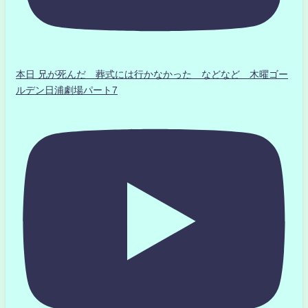
本日 兄が死んだ 葬式には行かなかった などなど 木曜ゴー
ルデン日浦劇場パート7