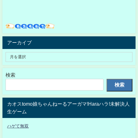
アーカイブ
検索
検索
カオスtomo娘ちゃんねーるアーガマ!Haraハラ!未解決人
生ゲーム
ハゲて無双