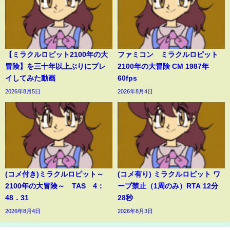
【ミラクルロピット2100年の大
ファミコン ミラクルロピット
冒険】を三十年以上ぶりにプレ
2100年の大冒険 CM 1987年
イしてみた動画
60fps
2026年8月5日
2026年8月4日
(コメ付き)ミラクルロピット～
(コメ有り) ミラクルロピット ワ
2100年の大冒険～ TAS 4：
ープ禁止（1周のみ）RTA 12分
48．31
28秒
2026年8月4日
2026年8月3日