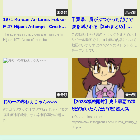
未分類
未分類
1971 Korean Air Lines Fokker
千葉県、肩がぶつかっただけで
F-27 Hijack Attempt - Crash
腹を刺される【2chまとめ】
Landing Animation
【2chスレ】【5chスレ】
The scenes in this video are from the film
この動画は今話題のトピックをまとめたオ
Hijack 1971 None of them be...
リジナル動画です。 ■動画の内容について
動画のシナリオは2ch(5ch)のスレッドをモ
チーフとしてい...
未分類
未分類
おめーの席ねぇじゃん‪w‪w‪w
【2023/福袋開封】史上最悪の福
袋が届いたんだが!(怒)超人気ブ
#寺田心 #ブックオフ #本ねぇじゃん #鈴木
福 動画制作5分、サムネ制作30分の超大
ランドアイテムをバイマで購入
■ウルマ∞instagram
作...
https://www.instagram.com/uruma_infinity_ta
したら絶句した…。これはあの
hl=ja ■...
COACHを超えたわ。【カーハー
ト/ニードルズ/メンズ/アウトレッ