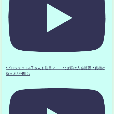
/プロジェクトA子さんも注目？ なぜ私は入会拒否？真相が
刺さる3分間？/