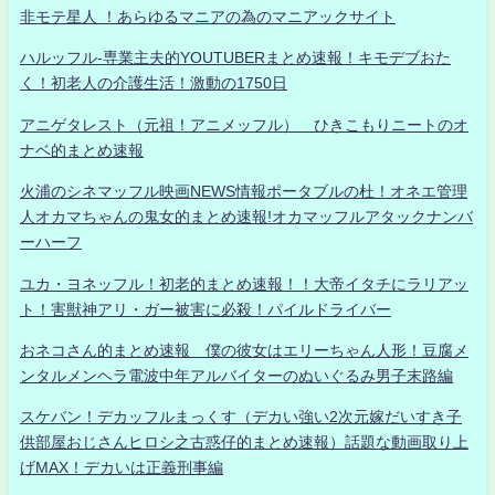
非モテ星人 ！あらゆるマニアの為のマニアックサイト
ハルッフル-専業主夫的YOUTUBERまとめ速報！キモデブおた
く！初老人の介護生活！激動の1750日
アニゲタレスト（元祖！アニメッフル） ひきこもりニートのオ
ナベ的まとめ速報
火浦のシネマッフル映画NEWS情報ポータブルの杜！オネエ管理
人オカマちゃんの鬼女的まとめ速報!オカマッフルアタックナンバ
ーハーフ
ユカ・ヨネッフル！初老的まとめ速報！！大帝イタチにラリアッ
ト！害獣神アリ・ガー被害に必殺！パイルドライバー
おネコさん的まとめ速報 僕の彼女はエリーちゃん人形！豆腐メ
ンタルメンヘラ電波中年アルバイターのぬいぐるみ男子末路編
スケバン！デカッフルまっくす（デカい強い2次元嫁だいすき子
供部屋おじさんヒロシ之古惑仔的まとめ速報）話題な動画取り上
げMAX！デカいは正義刑事編