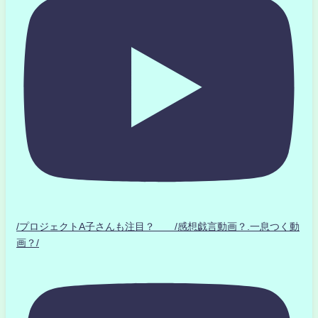
/プロジェクトA子さんも注目？ /感想戯言動画？.一息つく動
画？/