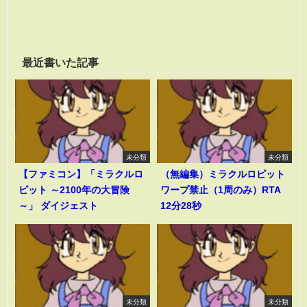
最近書いた記事
未分類
未分類
【ファミコン】「ミラクルロ
（無編集）ミラクルロピット
ピット ～2100年の大冒険
ワープ禁止（1周のみ）RTA
～」 ダイジェスト
12分28秒
未分類
未分類