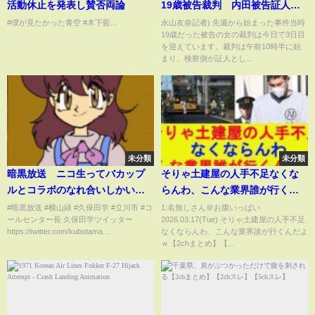
活動休止を発表し賛否両論
19歳被告裁判 内田被告証人拒
否で殺害予告の調書読み上げ
#僕が見たかった青空 #木下藍...
永山友奈記者) 先週から始まった事件当時
19歳だった被告の女の裁判は今日で3日目
19歳被告は無表情
を迎えています。裁判は午前10時半に始
まり、検察側が証人とし...
未分類
未分類
暗黒放送 ニコ生ってバカップ
そりゃ土建屋の人手不足なくな
ルとコラボのなれ合いしかいな
らんわ、こんな業界誰が行くん
いの？ 放送 2022/7/19(火)
だよｗ【2chまとめ】【2chス
#暗黒放送 #横山緑 #久保田学 #立川市 #コ
1:名無しさん＠お腹いっぱい
ールセンター長 久保田学ツイッター
2026.03.17(Tue) そりゃ土建屋の人手不足
21:03開始
レ】【5chスレ】【ゆっくり】
https://twitter.com/kubotama...
なくならんわ、こんな業界誰が行くんだよ
ｗ【2chまとめ】【...