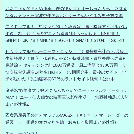
おネコさん的まとめ速報 僕の彼女はエリーちゃん人形！豆腐メ
ンタルメンヘラ電波中年アルバイターのぬいぐるみ男子末路編
アイドッフル！ ワタクシ的まとめ速報 地下格闘アイドルだい
すき！23 ひうらのアニメ放送局101ちゃんねる BNK48 ！
SNH48！JKT48！MNL48！SGO48！GNZ48！STU48！SKE48
ヒウラッフルのハーニーフィニッシュゴミ屋敷補完計画 ＜必殺！
生前整理人！孤立し孤独死からの～特殊清掃・遺品整理への道F
完結編＞ キャッシング計1500万返済：厨二病借金3500万円！う
つ病統合失調症14年生HKT46！！9期研究生、最後のサイト！全
米が泣いた！認知症鬱病60代のラストサイト絶賛！公開中
魔法熟女/美魔女ッ娘メグみみちゃんのニートッフルステーション
MAX！ ニート仙人仙女の映画三昧老後生活！（無職孤独居老人的
まとめ速報Z)]
乙女系腐男子のオカマッフルMAX2- FX！オ・カマトレーダーの
逆襲！！ 極道のオカマたち編（おもしろ動画まとめ速報）
スーパーウンコ！