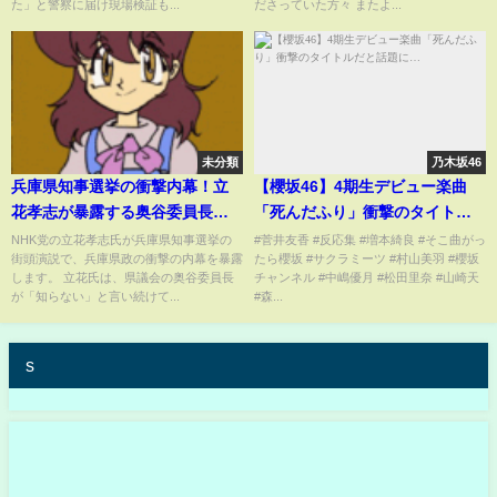
た」と警察に届け現場検証も...
ださっていた方々 またよ...
未分類
乃木坂46
兵庫県知事選挙の衝撃内幕！立
【櫻坂46】4期生デビュー楽曲
花孝志が暴露する奥谷委員長の
「死んだふり」衝撃のタイトル
疑惑と隠蔽工作｜斎藤元彦知事
だと話題に…
NHK党の立花孝志氏が兵庫県知事選挙の
#菅井友香 #反応集 #増本綺良 #そこ曲がっ
街頭演説で、兵庫県政の衝撃の内幕を暴露
たら櫻坂 #サクラミーツ #村山美羽 #櫻坂
の守秘義務とパソコンに隠され
します。 立花氏は、県議会の奥谷委員長
チャンネル #中嶋優月 #松田里奈 #山崎天
た真実とは？兵庫県政の裏側を
が「知らない」と言い続けて...
#森...
徹底解説！ #立花孝志 #大津綾香
#nhk党 #斎藤元彦
s