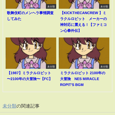
未分類
未分類
歌舞伎町のメンヘラ事情調査
【KICKTHECANCREW 】ミ
してみた
ラクルロピット メーカーの
神対応に震える！【ファミコ
ン心拳外伝】
未分類
未分類
【1987】ミラクルロピット
ミラクルロピット 2100年の
〜2100年の大冒険〜【FC】
大冒険 NES MIRACLE
ROPIT'S BGM
未分類
の関連記事