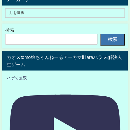
検索
検索
カオスtomo娘ちゃんねーるアーガマ!Haraハラ!未解決人
生ゲーム
ハゲて無双