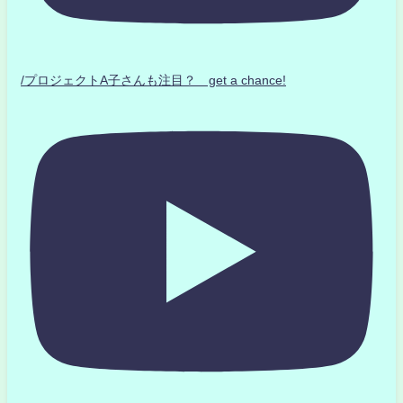
/プロジェクトA子さんも注目？ get a chance!