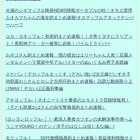
火浦のシネマッフル映画NEWS情報ポータブルの杜！オネエ管理
人オカマちゃんの鬼女的まとめ速報!オカマッフルアタックナンバ
ーハーフ
ユカ・ヨネッフル！初老的まとめ速報！！大帝イタチにラリアッ
ト！害獣神アリ・ガー被害に必殺！パイルドライバー
おネコさん的まとめ速報 僕の彼女はエリーちゃん人形！豆腐メ
ンタルメンヘラ電波中年アルバイターのぬいぐるみ男子末路編
スケバン！デカッフルまっくす（デカい強い2次元嫁だいすき子
供部屋おじさんヒロシ之古惑仔的まとめ速報）話題な動画取り上
げMAX！デカいは正義刑事編
アキヨッフル-！ネオニートスケ番長のエキストラ芸能情報局！
（子ども部屋おばさんの自宅警備員的まとめ速報）
[ヨシヨシロッフル-！！-素浪人勇者カツオンの未解決事件簿へよ
うこそYOUKO！のナンノ洋子のはなしは信じるな編）]
モリッフル！ 50代無職独身的まとめ速報！有益便利情報サイ