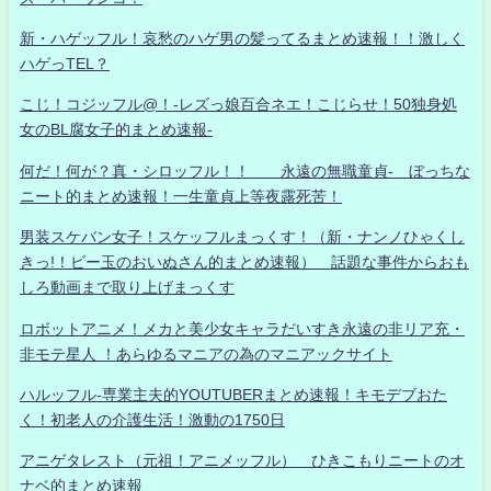
新・ハゲッフル！哀愁のハゲ男の髪ってるまとめ速報！！激しく
ハゲっTEL？
こじ！コジッフル@！-レズっ娘百合ネエ！こじらせ！50独身処
女のBL腐女子的まとめ速報-
何だ！何が？真・シロッフル！！ 永遠の無職童貞- ぼっちな
ニート的まとめ速報！一生童貞上等夜露死苦！
男装スケバン女子！スケッフルまっくす！（新・ナンノひゃくし
きっ!！ビー玉のおいぬさん的まとめ速報） 話題な事件からおも
しろ動画まで取り上げまっくす
ロボットアニメ！メカと美少女キャラだいすき永遠の非リア充・
非モテ星人 ！あらゆるマニアの為のマニアックサイト
ハルッフル-専業主夫的YOUTUBERまとめ速報！キモデブおた
く！初老人の介護生活！激動の1750日
アニゲタレスト（元祖！アニメッフル） ひきこもりニートのオ
ナベ的まとめ速報