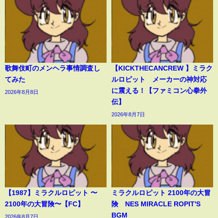
歌舞伎町のメンヘラ事情調査し
【KICKTHECANCREW 】ミラク
てみた
ルロピット メーカーの神対応
に震える！【ファミコン心拳外
2026年8月8日
伝】
2026年8月7日
【1987】ミラクルロピット 〜
ミラクルロピット 2100年の大冒
2100年の大冒険〜【FC】
険 NES MIRACLE ROPIT'S
BGM
2026年8月7日