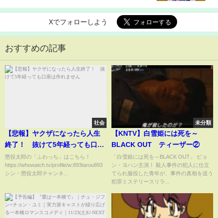
する
Xでフォローしよう
おすすめの記事
社会
未分類
【悲報】ヤクザになったら人生
【KNTV】白雪姫には死を～
終了！ 抜けて5年経っても口座
BLACK OUT ティーザー②
は作れません
懲役太郎の「ふわっち」はこちら！
「白雪姫には死を～BLACK OUT」 ピョ
https://whowatch.tv/profile/w:893tarou893
ン・ヨハン主演！ 殺人事件の犯人に仕立
シン・懲役太郎チャンネ...
てられ服役した青年が、事件の真相を追う
犯罪ミステリースリラ...