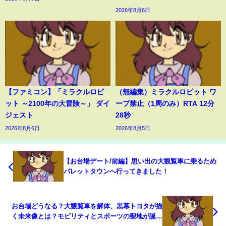
2026年8月6日
【ファミコン】「ミラクルロピ
（無編集）ミラクルロピット ワ
ット ～2100年の大冒険～」 ダイ
ープ禁止（1周のみ）RTA 12分
ジェスト
28秒
2026年8月6日
2026年8月5日
【お台場デート/前編】思い出の大観覧車に乗るため
パレットタウンへ行ってきました！
お台場どうなる？大観覧車を解体、黒幕トヨタが描
く未来像とは？モビリティとスポーツの聖地が誕生