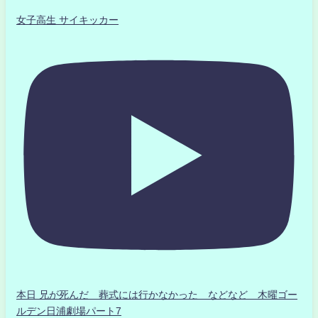
女子高生 サイキッカー
本日 兄が死んだ 葬式には行かなかった などなど 木曜ゴー
ルデン日浦劇場パート7