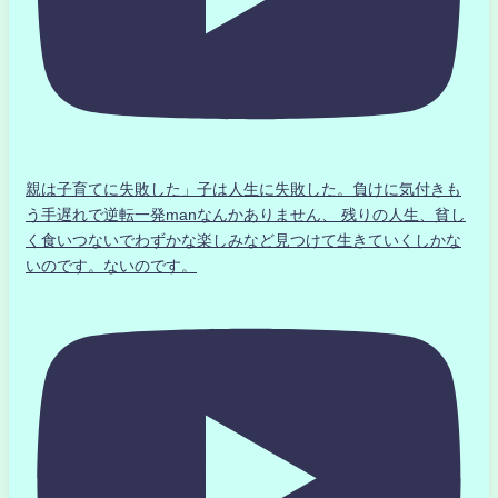
親は子育てに失敗した」子は人生に失敗した。負けに気付きも
う手遅れで逆転一発manなんかありません、 残りの人生、貧し
く食いつないでわずかな楽しみなど見つけて生きていくしかな
いのです。ないのです。