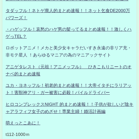
タダッフル！ネトゲ廃人的まとめ速報！！ネット乞食DE2000万
パワーズ！
・ハゲッフル！哀愁のハゲ男の髪ってるまとめ速報！！激しくハ
ゲっTEL？
ロボットアニメ！メカと美少女キャラだいすき永遠の非リア充・
非モテ星人 ！あらゆるマニアの為のマニアックサイト
アニゲタレスト（元祖！アニメッフル） ひきこもりニートのオ
ナベ的まとめ速報
ユカ・ヨネッフル！初老的まとめ速報！！大帝イタチにラリアッ
ト！害獣神アリ・ガー被害に必殺！パイルドライバー
ヒロコンプレックスNIGHT 的まとめ速報！！子供が欲しいど陰キ
ャアラフィフ女子のめざせ！専業主婦！婚活計画編
萌えっとこあに！
t112-1000ｍ