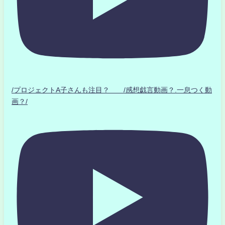
/プロジェクトA子さんも注目？ /感想戯言動画？.一息つく動
画？/