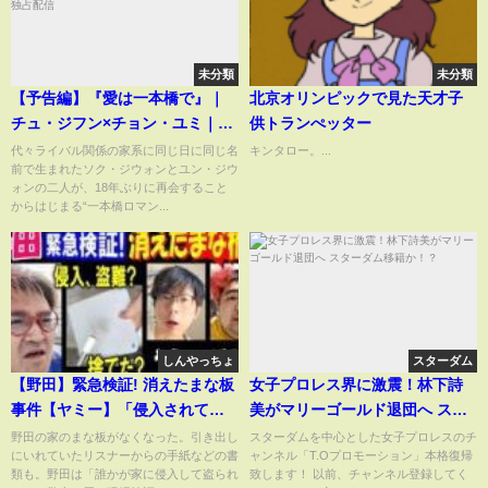
未分類
未分類
【予告編】『愛は一本橋で』｜
北京オリンピックで見た天才子
チュ・ジフン×チョン・ユミ｜実
供トランぺッター
力派キャストが繰り広げる一本
代々ライバル関係の家系に同じ日に同じ名
キンタロー。...
前で生まれたソク・ジウォンとユン・ジウ
橋ロマンスコメディ｜
ォンの二人が、18年ぶりに再会すること
11/23(土)U-NEXT独占配信
からはじまる“一本橋ロマン...
しんやっちょ
スターダム
【野田】緊急検証! 消えたまな板
女子プロレス界に激震！林下詩
事件【ヤミー】「侵入されてま
美がマリーゴールド退団へ スタ
な板盗られた?」【ぱるぱる】
ーダム移籍か！？
野田の家のまな板がなくなった。引き出し
スターダムを中心とした女子プロレスのチ
にいれていたリスナーからの手紙などの書
ャンネル「T.Oプロモーション」本格復帰
「自分で捨てた?」
類も。野田は「誰かが家に侵入して盗られ
致します！ 以前、チャンネル登録してく