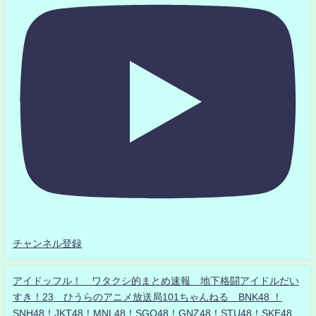
チャンネル登録
アイドッフル！ ワタクシ的まとめ速報 地下格闘アイドルだい
すき！23 ひうらのアニメ放送局101ちゃんねる BNK48 ！
SNH48！JKT48！MNL48！SGO48！GNZ48！STU48！SKE48