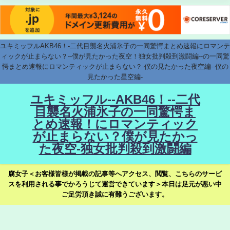
ユキミッフルAKB46！-二代目襲名火浦氷子の一同驚愕まとめ速報にロマンテ
ィックが止まらない？--僕が見たかった夜空！独女批判殺到激闘編--の一同驚
愕まとめ速報にロマンティックが止まらない？-僕の見たかった夜空編--僕の
見たかった星空編-
ユキミッフル--AKB46！--二代
目襲名火浦氷子の一同驚愕ま
とめ速報！にロマンティック
が止まらない？僕が見たかっ
た夜空-独女批判殺到激闘編
腐女子＜お客様皆様が掲載の記事等へアクセス、閲覧、こちらのサービ
スを利用される事でかろうじて運営できています＞本日は足元が悪い中
ご足労頂き誠に有難うございます。