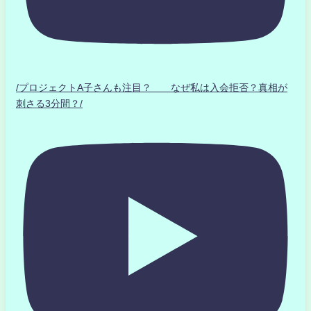
/プロジェクトA子さんも注目？ なぜ私は入会拒否？真相が
刺さる3分間？/