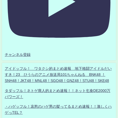
チャンネル登録
アイドッフル！ ワタクシ的まとめ速報 地下格闘アイドルだい
すき！23 ひうらのアニメ放送局101ちゃんねる BNK48 ！
SNH48！JKT48！MNL48！SGO48！GNZ48！STU48！SKE48
タダッフル！ネトゲ廃人的まとめ速報！！ネット乞食DE2000万
パワーズ！
・ハゲッフル！哀愁のハゲ男の髪ってるまとめ速報！！激しくハ
ゲっTEL？