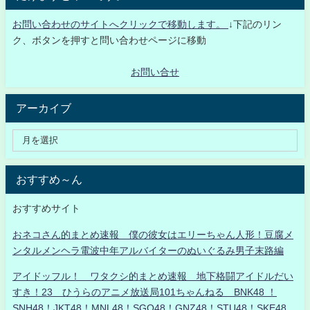
お問い合わせのサイトへクリックで移動します。
↓下記のリン
ク、ボタンを押すと問い合わせページに移動
お問い合せ
アーカイブ
おすすめ～ん
おすすめサイト
おネコさん的まとめ速報 僕の彼女はエリーちゃん人形！豆腐メ
ンタルメンヘラ電波中年アルバイターのぬいぐるみ男子末路編
アイドッフル！ ワタクシ的まとめ速報 地下格闘アイドルだい
すき！23 ひうらのアニメ放送局101ちゃんねる BNK48 ！
SNH48！JKT48！MNL48！SGO48！GNZ48！STU48！SKE48