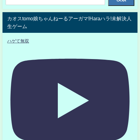
カオスtomo娘ちゃんねーるアーガマ!Haraハラ!未解決人
生ゲーム
ハゲて無双