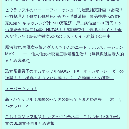
ヒウラッフルのハーニーフィニッシュゴミ屋敷補完計画 ＜必殺！
生前整理人！孤立し孤独死からの～特殊清掃・遺品整理への道F
完結編＞ キャッシング計1500万返済：厨二病借金3500万円！う
つ病統合失調症14年生HKT46！！9期研究生、最後のサイト！全
米が泣いた！認知症鬱病60代のラストサイト絶賛！公開中
魔法熟女/美魔女ッ娘メグみみちゃんのニートッフルステーション
MAX！ ニート仙人仙女の映画三昧老後生活！（無職孤独居老人的
まとめ速報Z)]
乙女系腐男子のオカマッフルMAX2- FX！オ・カマトレーダーの
逆襲！！ 極道のオカマたち編（おもしろ動画まとめ速報）
スーパーウンコ！
新・ハゲッフル！哀愁のハゲ男の髪ってるまとめ速報！！激しく
ハゲっTEL？
こじ！コジッフル@！-レズっ娘百合ネエ！こじらせ！50独身処
女のBL腐女子的まとめ速報-