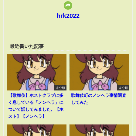
hrk2022
最近書いた記事
未分類
未分類
【歌舞伎】ホストクラブに多
歌舞伎町のメンヘラ事情調査
く息している「メンヘラ」に
してみた
ついて話してみました。【ホ
スト】【メンヘラ】