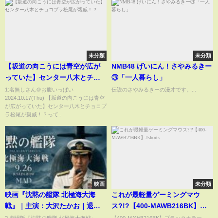
未分類
未分類
【坂道の向こうには青空が広が
NMB48 げいにん！さやみるきー
っていた】センター八木とチョ
③「一人暮らし」
コプラ松尾が親戚！？
1:名無しさん＠お腹いっぱい
伝説のさやみるきーの漫才です。...
2024.10.17(Thu) 【坂道の向こうには青空
が広がっていた】センター八木とチョコプ
ラ松尾が親戚！？って...
映画
未分類
映画『沈黙の艦隊 北極海大海
これが最軽量ゲーミングマウ
戦』｜主演：大沢たかお｜退路
ス?!?【400-MAWB216BK】
はない──活路を開け【戦争MAD
#shorts
?️ 劇場版『沈黙の艦隊 北極海大海戦』
【400-MAWB216BK】ブラックカラー