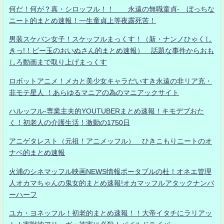
何だ！何が？真・シロッフル！！ 永遠の無職童貞- ぼっちな
ニート的まとめ速報！一生童貞上等夜露死苦！
男装スケバン女子！スケッフルまっくす！（新・ナンノひゃくし
きっ!！ビー玉のおいぬさん的まとめ速報） 話題な事件からおも
しろ動画まで取り上げまっくす
ロボットアニメ！メカと美少女キャラだいすき永遠の非リア充・
非モテ星人 ！あらゆるマニアの為のマニアックサイト
ハルッフル-専業主夫的YOUTUBERまとめ速報！キモデブおた
く！初老人の介護生活！激動の1750日
アニゲタレスト（元祖！アニメッフル） ひきこもりニートのオ
ナベ的まとめ速報
火浦のシネマッフル映画NEWS情報ポータブルの杜！オネエ管理
人オカマちゃんの鬼女的まとめ速報!オカマッフルアタックナンバ
ーハーフ
ユカ・ヨネッフル！初老的まとめ速報！！大帝イタチにラリアッ