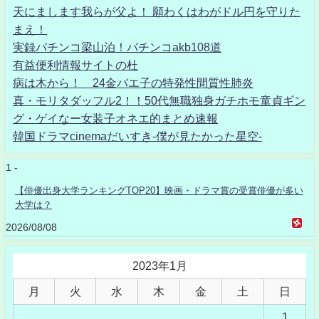
天にまします我らが父よ！ 願わくはわがドル円を守りた
まえ！
実録パチンコ梁山泊！パチンコakb108道
有益便利情報サイトの杜
病は木から！ 24金バエ子の特発性間質性肺炎
真・モリタダッフル2！！50代無職独身ガチホモ童貞ギン
グ・ゲイなー女装子オネエ的まとめ速報
韓国ドラマcinemaだいすき-僕が見たかった星空-
1 -
【俳優出身大学ランキングTOP20】映画・ドラマ賞の受賞俳優が多い
大学は？
2026/08/08
2023年1月
月
火
水
木
金
土
日
1