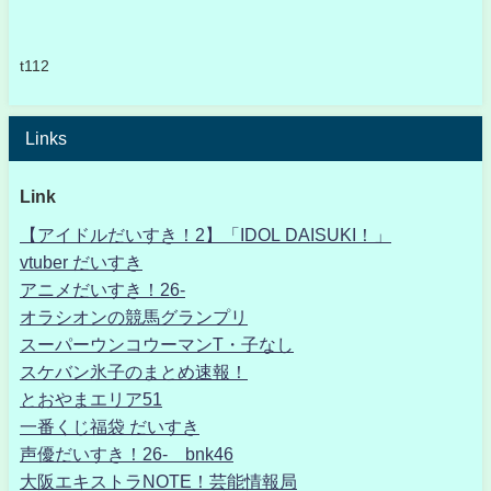
t112
Links
Link
【アイドルだいすき！2】「IDOL DAISUKI！」
vtuber だいすき
アニメだいすき！26-
オラシオンの競馬グランプリ
スーパーウンコウーマンT・子なし
スケバン氷子のまとめ速報！
とおやまエリア51
一番くじ福袋 だいすき
声優だいすき！26- bnk46
大阪エキストラNOTE！芸能情報局