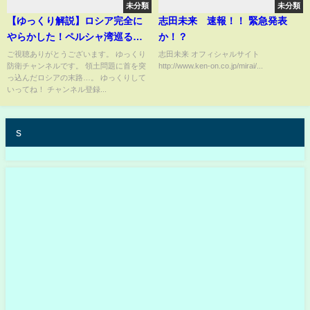
未分類
未分類
【ゆっくり解説】ロシア完全に
志田未来 速報！！ 緊急発表
やらかした！ペルシャ湾巡る領
か！？
土問題に首を突っ込んだ結果、
ご視聴ありがとうございます。 ゆっくり
志田未来 オフィシャルサイト
防衛チャンネルです。 領土問題に首を突
http://www.ken-on.co.jp/mirai/...
イラン大激怒！伊露関係に亀裂
っ込んだロシアの末路…。 ゆっくりして
か。
いってね！ チャンネル登録...
s