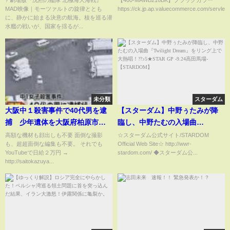
MAD映像｜モーツァルトの旋律ととも
https://ck.jp.ap.valuecommerce.com/servlet/re
／劇場版2025年9月26日公開】
に、静かに始まる決意の航海。核を巡る潜
水艦の戦いが、国家を揺るが...
未分類
スターダム
大阪中１殺害事件で40代男を逮
【スターダム】中野ぅたみが降
捕 少年遺体を大阪府柏原市の
臨し、中野たむの入場曲
山中で発見！
『Twilight Dream』をリング上
高額な機材も顔出しも不要 面倒な撮影
☆スターダム公式サイト/STARDOM
も、超超面倒な編集も不要。 それでも
Official Web Site☆ http://wwr-
で大熱唱！??♪5★STAR GP
YouTubeで日給２万円 →
stardom.com/ ◆スターダム公...
-9.24高田馬場-【STARDOM】
http://saitokazuya...