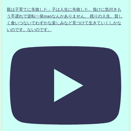
親は子育てに失敗した」子は人生に失敗した。負けに気付きも
う手遅れで逆転一発manなんかありません、 残りの人生、貧し
く食いつないでわずかな楽しみなど見つけて生きていくしかな
いのです。ないのです。