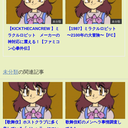
未分類
未分類
【KICKTHECANCREW 】ミ
【1987】ミラクルロピット
ラクルロピット メーカーの
〜2100年の大冒険〜【FC】
神対応に震える！【ファミコ
ン心拳外伝】
未分類
の関連記事
【歌舞伎】ホストクラブに多く
歌舞伎町のメンヘラ事情調査し