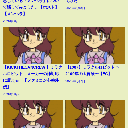
息している「メンヘラ」につい
てみた
て話してみました。【ホスト】
2026年8月8日
【メンヘラ】
2026年8月8日
【KICKTHECANCREW 】ミラク
【1987】ミラクルロピット 〜
ルロピット メーカーの神対応
2100年の大冒険〜【FC】
に震える！【ファミコン心拳外
2026年8月7日
伝】
2026年8月7日