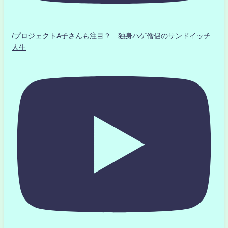
/プロジェクトA子さんも注目？ 独身ハゲ僧侶のサンドイッチ
人生