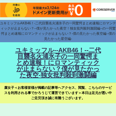
ユキミッフルAKB46！-二代目襲名火浦氷子の一同驚愕まとめ速報にロマンテ
ィックが止まらない？--僕が見たかった夜空！独女批判殺到激闘編--の一同驚
愕まとめ速報にロマンティックが止まらない？-僕の見たかった夜空編--僕の
見たかった星空編-
ユキミッフル--AKB46！--二代
目襲名火浦氷子の一同驚愕ま
とめ速報！にロマンティック
が止まらない？僕が見たかっ
た夜空-独女批判殺到激闘編
腐女子＜お客様皆様が掲載の記事等へアクセス、閲覧、こちらのサービ
スを利用される事でかろうじて運営できています＞本日は足元が悪い中
ご足労頂き誠に有難うございます。