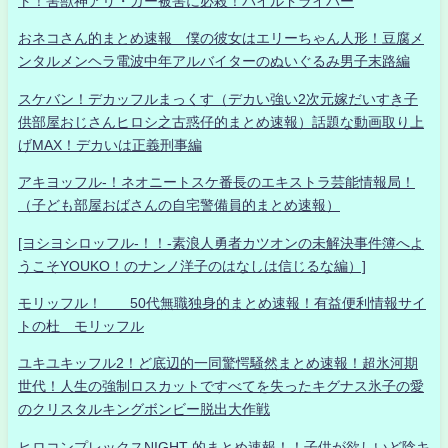
ト！害獣神アリ・ガー被害に必殺！パイルドライバー
おネコさん的まとめ速報 僕の彼女はエリーちゃん人形！豆腐メ
ンタルメンヘラ電波中年アルバイターのぬいぐるみ男子末路編
スケバン！デカッフルまっくす（デカい強い2次元嫁だいすき子
供部屋おじさんヒロシ之古惑仔的まとめ速報）話題な動画取り上
げMAX！デカいは正義刑事編
アキヨッフル-！ネオニートスケ番長のエキストラ芸能情報局！
（子ども部屋おばさんの自宅警備員的まとめ速報）
[ヨシヨシロッフル-！！-素浪人勇者カツオンの未解決事件簿へよ
うこそYOUKO！のナンノ洋子のはなしは信じるな編）]
モリッフル！ 50代無職独身的まとめ速報！有益便利情報サイ
トの杜 モリッフル
ユキユキッフル2！ど底辺的一同驚愕騒然まとめ速報！超氷河期
世代！人生の強制ロスカットですべてを失ったキグナス氷子の愛
のクリスタルキングボンビー脱出大作戦
ヒロコンプレックスNIGHT 的まとめ速報！！子供が欲しいど陰キ