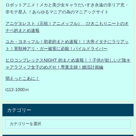
ロボットアニメ！メカと美少女キャラだいすき永遠の非リア充・
非モテ星人 ！あらゆるマニアの為のマニアックサイト
アニゲタレスト（元祖！アニメッフル） ひきこもりニートのオ
ナベ的まとめ速報
ユカ・ヨネッフル！初老的まとめ速報！！大帝イタチにラリアッ
ト！害獣神アリ・ガー被害に必殺！パイルドライバー
ヒロコンプレックスNIGHT 的まとめ速報！！子供が欲しいど陰キ
ャアラフィフ女子のめざせ！専業主婦！婚活計画編
萌えっとこあに！
t112-1000ｍ
カテゴリー