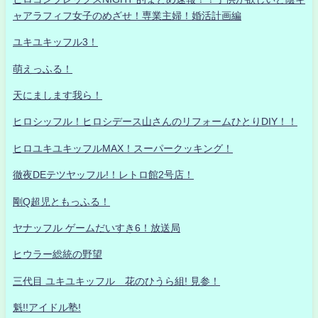
ャアラフィフ女子のめざせ！専業主婦！婚活計画編
ユキユキッフル3！
萌えっふる！
天にまします我ら！
ヒロシッフル！ヒロシデース山さんのリフォームひとりDIY！！
ヒロユキユキッフルMAX！スーパークッキング！
徹夜DEテツヤッフル!！レトロ館2号店！
剛Q超児ともっふる！
ヤナッフル ゲームだいすき6！放送局
ヒウラー総統の野望
三代目 ユキユキッフル 花のひうら組! 見参！
魁!!アイドル塾!