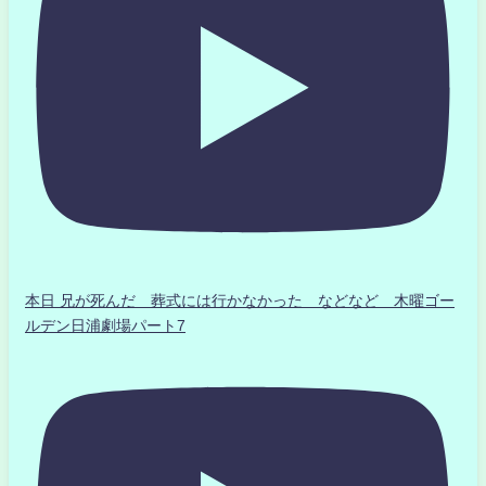
本日 兄が死んだ 葬式には行かなかった などなど 木曜ゴー
ルデン日浦劇場パート7