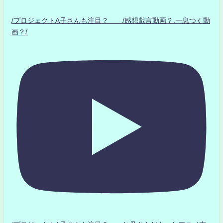
/プロジェクトA子さんも注目？ /感想戯言動画？.一息つく動
画？/