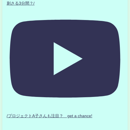
刺さる3分間？/
/プロジェクトA子さんも注目？ get a chance!