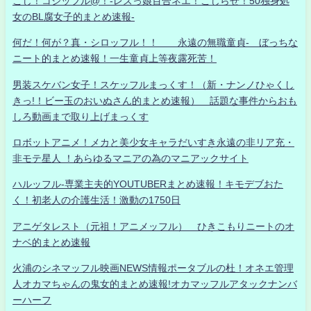
こじ！コジッフル@！-レズっ娘百合ネエ！こじらせ！50独身処
女のBL腐女子的まとめ速報-
何だ！何が？真・シロッフル！！ 永遠の無職童貞- ぼっちな
ニート的まとめ速報！一生童貞上等夜露死苦！
男装スケバン女子！スケッフルまっくす！（新・ナンノひゃくし
きっ!！ビー玉のおいぬさん的まとめ速報） 話題な事件からおも
しろ動画まで取り上げまっくす
ロボットアニメ！メカと美少女キャラだいすき永遠の非リア充・
非モテ星人 ！あらゆるマニアの為のマニアックサイト
ハルッフル-専業主夫的YOUTUBERまとめ速報！キモデブおた
く！初老人の介護生活！激動の1750日
アニゲタレスト（元祖！アニメッフル） ひきこもりニートのオ
ナベ的まとめ速報
火浦のシネマッフル映画NEWS情報ポータブルの杜！オネエ管理
人オカマちゃんの鬼女的まとめ速報!オカマッフルアタックナンバ
ーハーフ