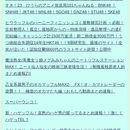
すき！23 ひうらのアニメ放送局101ちゃんねる BNK48 ！
SNH48！JKT48！MNL48！SGO48！GNZ48！STU48！SKE48
ヒウラッフルのハーニーフィニッシュゴミ屋敷補完計画 ＜必殺！
生前整理人！孤立し孤独死からの～特殊清掃・遺品整理への道F
完結編＞ キャッシング計1500万返済：厨二病借金3500万円！う
つ病統合失調症14年生HKT46！！9期研究生、最後のサイト！全
米が泣いた！認知症鬱病60代のラストサイト絶賛！公開中
魔法熟女/美魔女ッ娘メグみみちゃんのニートッフルステーション
MAX！ ニート仙人仙女の映画三昧老後生活！（無職孤独居老人的
まとめ速報Z)]
乙女系腐男子のオカマッフルMAX2- FX！オ・カマトレーダーの
逆襲！！ 極道のオカマたち編（おもしろ動画まとめ速報）
スーパーウンコ！
新・ハゲッフル！哀愁のハゲ男の髪ってるまとめ速報！！激しく
ハゲっTEL？