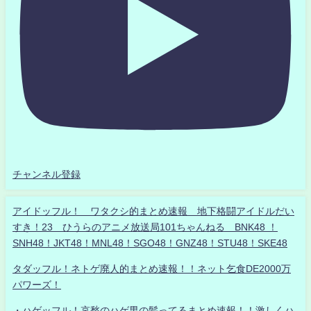
チャンネル登録
アイドッフル！ ワタクシ的まとめ速報 地下格闘アイドルだい
すき！23 ひうらのアニメ放送局101ちゃんねる BNK48 ！
SNH48！JKT48！MNL48！SGO48！GNZ48！STU48！SKE48
タダッフル！ネトゲ廃人的まとめ速報！！ネット乞食DE2000万
パワーズ！
・ハゲッフル！哀愁のハゲ男の髪ってるまとめ速報！！激しくハ