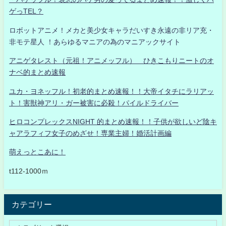
ゲっTEL？
ロボットアニメ！メカと美少女キャラだいすき永遠の非リア充・
非モテ星人 ！あらゆるマニアの為のマニアックサイト
アニゲタレスト（元祖！アニメッフル） ひきこもりニートのオ
ナベ的まとめ速報
ユカ・ヨネッフル！初老的まとめ速報！！大帝イタチにラリアッ
ト！害獣神アリ・ガー被害に必殺！パイルドライバー
ヒロコンプレックスNIGHT 的まとめ速報！！子供が欲しいど陰キ
ャアラフィフ女子のめざせ！専業主婦！婚活計画編
萌えっとこあに！
t112-1000ｍ
カテゴリー