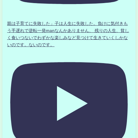
親は子育てに失敗した」子は人生に失敗した。負けに気付きも
う手遅れで逆転一発manなんかありません、 残りの人生、貧し
く食いつないでわずかな楽しみなど見つけて生きていくしかな
いのです。ないのです。