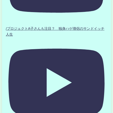
/プロジェクトA子さんも注目？ 独身ハゲ僧侶のサンドイッチ
人生