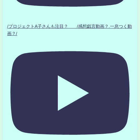
/プロジェクトA子さんも注目？ /感想戯言動画？.一息つく動
画？/