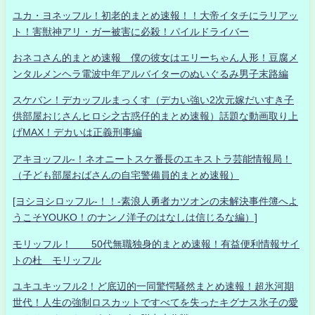
ユカ・ヨネッフル！初老的まとめ速報！！大帝イタチにラリアッ
ト！害獣神アリ・ガー被害に必殺！パイルドライバー
おネコさん的まとめ速報 僕の彼女はエリーちゃん人形！豆腐メ
ンタルメンヘラ電波中年アルバイターのぬいぐるみ男子末路編
スケバン！デカッフルまっくす（デカい強い2次元嫁だいすき子
供部屋おじさんヒロシ之古惑仔的まとめ速報）話題な動画取り上
げMAX！デカいは正義刑事編
アキヨッフル-！ネオニートスケ番長のエキストラ芸能情報局！
（子ども部屋おばさんの自宅警備員的まとめ速報）
[ヨシヨシロッフル-！！-素浪人勇者カツオンの未解決事件簿へよ
うこそYOUKO！のナンノ洋子のはなしは信じるな編）]
モリッフル！ 50代無職独身的まとめ速報！有益便利情報サイ
トの杜 モリッフル
ユキユキッフル2！ど底辺的一同驚愕騒然まとめ速報！超氷河期
世代！人生の強制ロスカットですべてを失ったキグナス氷子の愛