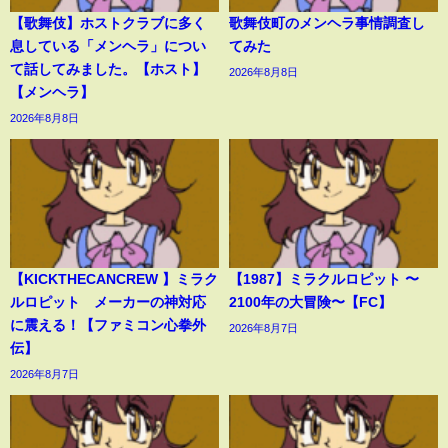
【歌舞伎】ホストクラブに多く
歌舞伎町のメンヘラ事情調査し
息している「メンヘラ」につい
てみた
て話してみました。【ホスト】
2026年8月8日
【メンヘラ】
2026年8月8日
【KICKTHECANCREW 】ミラク
【1987】ミラクルロピット 〜
ルロピット メーカーの神対応
2100年の大冒険〜【FC】
に震える！【ファミコン心拳外
2026年8月7日
伝】
2026年8月7日