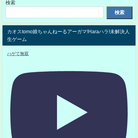
検索
検索
カオスtomo娘ちゃんねーるアーガマ!Haraハラ!未解決人
生ゲーム
ハゲて無双