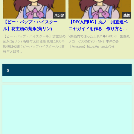
未分類
感想
【ビー・バップ・ハイスクー
【DIY入門UG】丸ノコ用直進ベ
ル】坊主頭の菊永(菊リン)
ニヤガイドを作る 作り方と注
意点
【ビー・バップ・ハイスクール】坊主頭の
?動画内で使った工具? ◆HiKOKI 集塵丸
菊永(菊リン) 高校与太郎音頭 東映:1988年
ノコ C3605DYB（NN）本体のみ
8月6日公開 #ビーバップハイスクール #高
【Amazon】https://amzn.to/3vi...
校与太郎音...
s