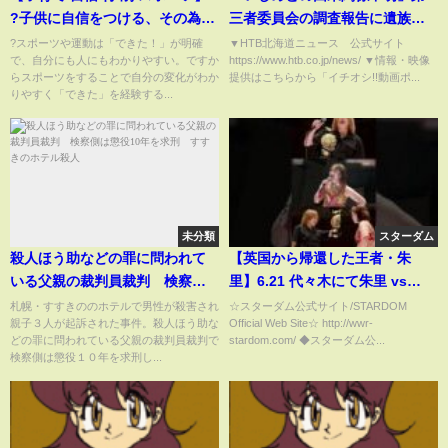
?子供に自信をつける、その為に
三者委員会の調査報告に遺族側
子育て時にはスポーツをすると
が反論 旭川・女子中学生凍死
?スポーツや運動は「できた！」が明確
▼HTB北海道ニュース 公式サイト
で、自分にも人にもわかりやすい。ですか
https://www.htb.co.jp/news/ ▼情報・映像
良い♪とお伝えしています。でも
らスポーツをすることで自分の変化がわか
提供はこちらから「イチオシ!!動画ポ...
選択は吟味が必要。理由はスポ
りやすく「できた」を経験する...
ーツには自信を付ける物、削ぐ
物があるからです。
未分類
スターダム
殺人ほう助などの罪に問われて
【英国から帰還した王者・朱
いる父親の裁判員裁判 検察側
里】6.21 代々木にて朱里 vs
は懲役10年を求刑 すすきのホ
Sareee、IWGP防衛戦が正式決
札幌・すすきののホテルで男性が殺害され
☆スターダム公式サイト/STARDOM
親子３人が起訴された事件。殺人ほう助な
Official Web Site☆ http://wwr-
テル殺人
定‼️ #スターダム #stardom #プ
どの罪に問われている父親の裁判員裁判で
stardom.com/ ◆スターダム公...
ロレス#prowrestling #女子プロ
検察側は懲役１０年を求刑し...