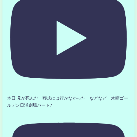
本日 兄が死んだ 葬式には行かなかった などなど 木曜ゴー
ルデン日浦劇場パート7