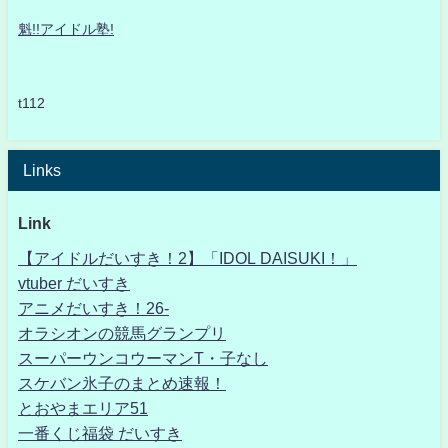
魁!!アイドル塾!
t112
Links
Link
【アイドルだいすき！2】「IDOL DAISUKI！」
vtuber だいすき
アニメだいすき！26-
オラシオンの競馬グランプリ
スーパーウンコウーマンT・子なし
スケバン氷子のまとめ速報！
とおやまエリア51
一番くじ福袋 だいすき