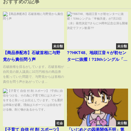
おすすめの記事
未分類
未分類
【商品券配布】石破首相に与野
??HKT48、地頭江音々が初セン
党から責任問う声
ターに抜擢！?19thシングル「半
袖天使」が7月23日（水）発売決
石破政権を揺るがしています。石破首相が
...
自民党の新人議員に10万円相当の商品券
定??さらに14周年記念公演も開
を配っていた問題で、与野党からは首相の
催決定でファン歓喜???
責任を問う声があがっていま...
社会
未分類
【子育て 自信 付 削 スポーツ】
「いじめとの因果関係不明」第