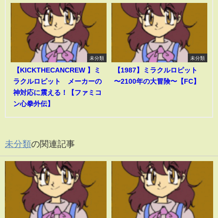
未分類
未分類
【KICKTHECANCREW 】ミ
【1987】ミラクルロピット
ラクルロピット メーカーの
〜2100年の大冒険〜【FC】
神対応に震える！【ファミコ
ン心拳外伝】
未分類
の関連記事