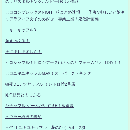
のクリスタルキングボンビー脱出大作戦
ヒロコンプレックスNIGHT 的まとめ速報！！子供が欲しいど陰キ
ャアラフィフ女子のめざせ！専業主婦！婚活計画編
ユキユキッフル3！
萌えっふる！
天にまします我ら！
ヒロシッフル！ヒロシデース山さんのリフォームひとりDIY！！
ヒロユキユキッフルMAX！スーパークッキング！
徹夜DEテツヤッフル!！レトロ館2号店！
剛Q超児ともっふる！
ヤナッフル ゲームだいすき6！放送局
ヒウラー総統の野望
三代目 ユキユキッフル 花のひうら組! 見参！