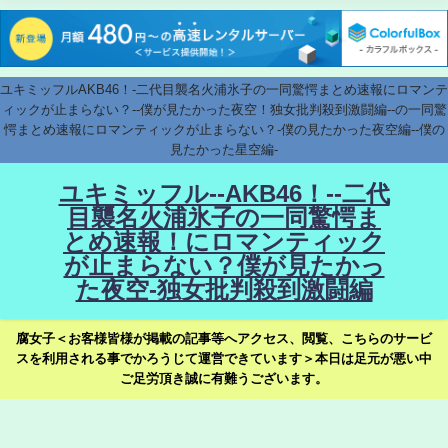
ユキミッフルAKB46！-二代目襲名火浦氷子の一同驚愕まとめ速報にロマンテ
ィックが止まらない？--僕が見たかった夜空！独女批判殺到激闘編--の一同驚
愕まとめ速報にロマンティックが止まらない？-僕の見たかった夜空編--僕の
見たかった星空編-
ユキミッフル--AKB46！--二代
目襲名火浦氷子の一同驚愕ま
とめ速報！にロマンティック
が止まらない？僕が見たかっ
た夜空-独女批判殺到激闘編
腐女子＜お客様皆様が掲載の記事等へアクセス、閲覧、こちらのサービ
スを利用される事でかろうじて運営できています＞本日は足元が悪い中
ご足労頂き誠に有難うございます。