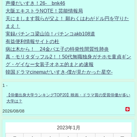
声優だいすき！26- bnk46
大阪エキストラNOTE！芸能情報局
天にまします我らが父よ！ 願わくはわがドル円を守りた
まえ！
実録パチンコ梁山泊！パチンコakb108道
有益便利情報サイトの杜
病は木から！ 24金バエ子の特発性間質性肺炎
真・モリタダッフル2！！50代無職独身ガチホモ童貞ギン
グ・ゲイなー女装子オネエ的まとめ速報
韓国ドラマcinemaだいすき-僕が見たかった星空-
1 -
【俳優出身大学ランキングTOP20】映画・ドラマ賞の受賞俳優が多い
大学は？
2026/08/08
2023年1月