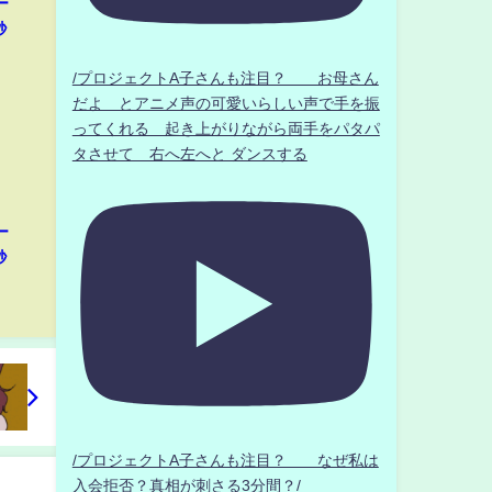
ー
秒
/プロジェクトA子さんも注目？ お母さん
だよ とアニメ声の可愛いらしい声で手を振
ってくれる 起き上がりながら両手をパタパ
タさせて 右へ左へと ダンスする
ー
秒
/プロジェクトA子さんも注目？ なぜ私は
入会拒否？真相が刺さる3分間？/