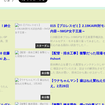
う！紳士
015【プロレスゼミ】2.19KAIRI対
内容～IWGP女子王座～
良いSP
2.19新日本プロレスIWGP女子王座選手権試合、 K
訛り最高。茨
対メルセデス・モネを振り返ってみました。 
応えのある面白い試合でした！...
スターダム
8 佐藤
【配管・排水工事】衝撃だった現場
ki あづ
#short
たってアイ
排水桝の上を通ていた配管をメンテナンスしや
に 移設させていただき、詰まりの解消をさせ
した 流れが悪い、排水口から臭いが上がって...
未分類
【ウナちゃんマン】歯はねえ髪ねえ
え。2月28日
 ・ぷうたん
...
...
未分類
ドルグル
【衝撃】橋本環奈、煙●で仕事どころ