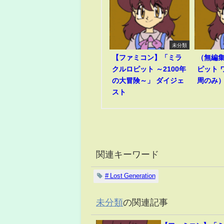
未分類
【ファミコン】「ミラ
（無編
クルロピット ～2100年
ピット 
の大冒険～」 ダイジェ
周のみ）R
スト
関連キーワード
# Lost Generation
未分類
の関連記事