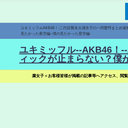
ユキミッフルAKB46！-二代目襲名火浦氷子の一同驚愕まとめ
見たかった夜空編--僕の見たかった星空編-
ユキミッフル--AKB46
ィックが止まらない？僕が
腐女子＜お客様皆様が掲載の記事等へアクセス、閲覧