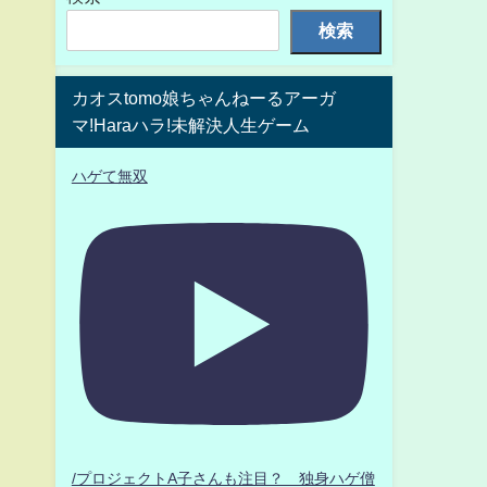
検索
カオスtomo娘ちゃんねーるアーガ
マ!Haraハラ!未解決人生ゲーム
ハゲて無双
/プロジェクトA子さんも注目？ 独身ハゲ僧