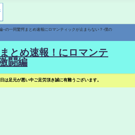
編--の一同驚愕まとめ速報にロマンティックが止まらない？-僕の
驚愕まとめ速報！にロマンテ
激闘編
日は足元が悪い中ご足労頂き誠に有難うございます。