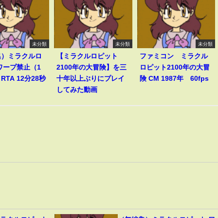
未分類
未分類
未分類
集）ミラクルロ
【ミラクルロピット
ファミコン ミラクル
ワープ禁止（1
2100年の大冒険】を三
ロピット2100年の大冒
TA 12分28秒
十年以上ぶりにプレイ
険 CM 1987年 60fps
してみた動画