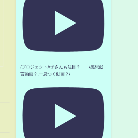
/プロジェクトA子さんも注目？ /感想戯
言動画？.一息つく動画？/