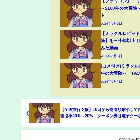
【ファミコン】「
～2100年の大冒険
ト
2026年8月6日
【ミラクルロピット
険】を三十年以上
みた動画
2026年8月5日
(コメ付き)ミラクル
年の大冒険～ TAS
2026年8月4日
【全国旅行支援】10日から割引額縮小し
割引率40％→20% クーポン券は電子クー
に 予算がなくなった自治体から終了(テレ
系（ANN）)
Xでフォ