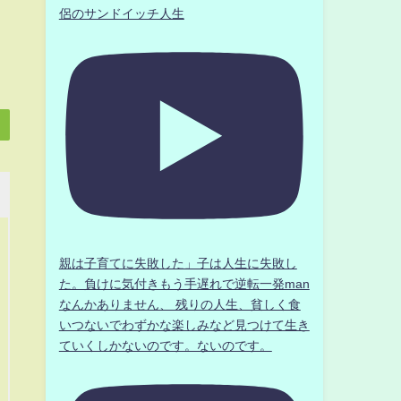
侶のサンドイッチ人生
親は子育てに失敗した」子は人生に失敗し
た。負けに気付きもう手遅れで逆転一発man
なんかありません、 残りの人生、貧しく食
いつないでわずかな楽しみなど見つけて生き
ていくしかないのです。ないのです。