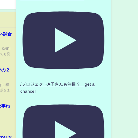
モネ試合
AIRI
とても見
その２
/プロジェクトA子さんも注目？ get a
すい様
て頂きま
chance!
仕事ね
ではな