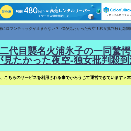
速報にロマンティックが止まらない？--僕が見たかった夜空！独女批判殺到激闘
！--二代目襲名火浦氷子の一同
見たかった夜空-独女批判殺到
、こちらのサービスを利用される事でかろうじて運営できています＞本