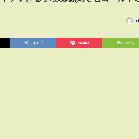
hr
はてブ
Pocket
Feedly