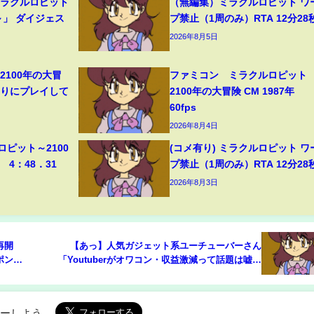
ミラクルロピット
（無編集）ミラクルロピット ワ
～」 ダイジェス
プ禁止（1周のみ）RTA 12分28
2026年8月5日
2100年の大冒
ファミコン ミラクルロピット
ぶりにプレイして
2100年の大冒険 CM 1987年
60fps
2026年8月4日
ロピット～2100
(コメ有り) ミラクルロピット ワ
 4：48．31
プ禁止（1周のみ）RTA 12分28
2026年8月3日
て再開
【あっ】人気ガジェット系ユーチューバーさん
ポン
「Youtuberがオワコン・収益激減って話題は嘘っ
ビ朝日
ぱち そのYoutuberがオワコンなだけだと思う
よ」
ローしよう