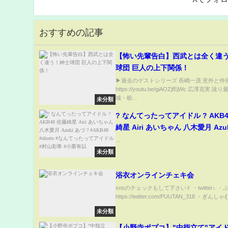
おすすめの記事
【怖い先輩告白】西武とは全く違
球団 巨人の上下関係！
▶︎過去のゲストシリーズ 長嶋一茂 意外と仲
https://youtu.be/giAOZjfEjWc 広澤克実 
城・栃...
未分類
? なんてったってアイドル ? AKB4
綺星 Airi あいちゃん 八木愛月 Azu
? #AKB48 #shorts #なんてっ
...
ドル #村山彩希 #小栗有以
未分類
浴衣オンラインチェキ会
snsのチェックもして下さい✌︎ ・twitter↓
https://twitter.com/PUUTAN_318 ・ぎんしゃむ
未分類
【小野寺ポプコ】"中指立て"アイ