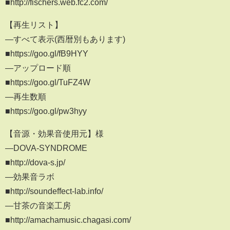
■http://fischers.web.fc2.com/
【再生リスト】
―すべて表示(西暦別もあります)
■https://goo.gl/fB9HYY
―アップロード順
■https://goo.gl/TuFZ4W
―再生数順
■https://goo.gl/pw3hyy
【音源・効果音使用元】様
―DOVA-SYNDROME
■http://dova-s.jp/
―効果音ラボ
■http://soundeffect-lab.info/
―甘茶の音楽工房
■http://amachamusic.chagasi.com/