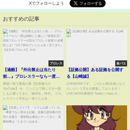
Xでフォローしよう
おすすめの記事
プロレス
金バエ
【過酷】『外出禁止は当たり
【証拠公開】ある証拠を公開す
前…』プロレスラーなら一度は
る【山崎誠】
経験した厳しい“道場生活”。現
満場一致で最高の男【宮原健斗の
LIVEWORKです。 このたび配信者になり
YouTube】 今、リング上で輝くスター誰
たいという方を大募集しております！
役プロレスラーが語る“プロレス
しもが通ってきた「練習生」時代。 プロ
LIVE WORK事務所 Twitter⇒https://t...
道場”の必要性とは?『1日で辞め
レスラー１年生は一体どんな生...
ていく人も多く見てきた』【全
日本プロレス】 #142