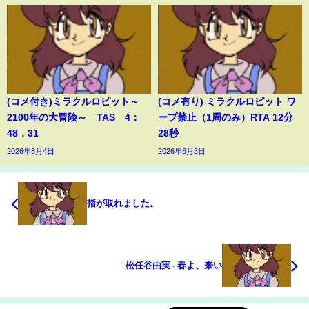
(コメ付き)ミラクルロピット～
(コメ有り) ミラクルロピット ワ
2100年の大冒険～ TAS 4：
ープ禁止（1周のみ）RTA 12分
48．31
28秒
2026年8月4日
2026年8月3日
指が取れました。
松任谷由実 - 春よ、来い