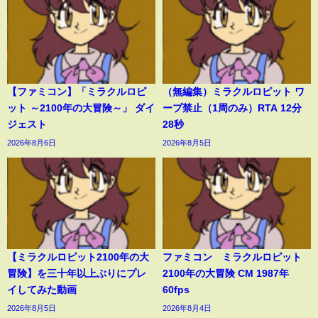
【ファミコン】「ミラクルロピ
（無編集）ミラクルロピット ワ
ット ～2100年の大冒険～」 ダイ
ープ禁止（1周のみ）RTA 12分
ジェスト
28秒
2026年8月6日
2026年8月5日
【ミラクルロピット2100年の大
ファミコン ミラクルロピット
冒険】を三十年以上ぶりにプレ
2100年の大冒険 CM 1987年
イしてみた動画
60fps
2026年8月5日
2026年8月4日