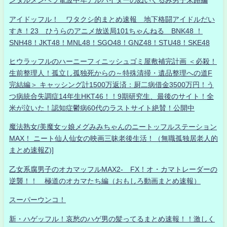
ンタルメンヘラ電波中年アルバイターのぬいぐるみ男子末路編
アイドッフル！ ワタクシ的まとめ速報 地下格闘アイドルだい
すき！23 ひうらのアニメ放送局101ちゃんねる BNK48 ！
SNH48！JKT48！MNL48！SGO48！GNZ48！STU48！SKE48
ヒウラッフルのハーニーフィニッシュゴミ屋敷補完計画 ＜必殺！
生前整理人！孤立し孤独死からの～特殊清掃・遺品整理への道F
完結編＞ キャッシング計1500万返済：厨二病借金3500万円！う
つ病統合失調症14年生HKT46！！9期研究生、最後のサイト！全
米が泣いた！認知症鬱病60代のラストサイト絶賛！公開中
魔法熟女/美魔女ッ娘メグみみちゃんのニートッフルステーション
MAX！ ニート仙人仙女の映画三昧老後生活！（無職孤独居老人的
まとめ速報Z)]
乙女系腐男子のオカマッフルMAX2- FX！オ・カマトレーダーの
逆襲！！ 極道のオカマたち編（おもしろ動画まとめ速報）
スーパーウンコ！
新・ハゲッフル！哀愁のハゲ男の髪ってるまとめ速報！！激しく