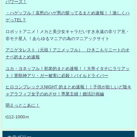
パワーズ！
・ハゲッフル！哀愁のハゲ男の髪ってるまとめ速報！！激しくハ
ゲっTEL？
ロボットアニメ！メカと美少女キャラだいすき永遠の非リア充・
非モテ星人 ！あらゆるマニアの為のマニアックサイト
アニゲタレスト（元祖！アニメッフル） ひきこもりニートのオ
ナベ的まとめ速報
ユカ・ヨネッフル！初老的まとめ速報！！大帝イタチにラリアッ
ト！害獣神アリ・ガー被害に必殺！パイルドライバー
ヒロコンプレックスNIGHT 的まとめ速報！！子供が欲しいど陰キ
ャアラフィフ女子のめざせ！専業主婦！婚活計画編
萌えっとこあに！
t112-1000ｍ