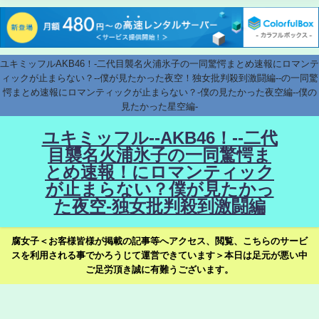
ユキミッフルAKB46！-二代目襲名火浦氷子の一同驚愕まとめ速報にロマンテ
ィックが止まらない？--僕が見たかった夜空！独女批判殺到激闘編--の一同驚
愕まとめ速報にロマンティックが止まらない？-僕の見たかった夜空編--僕の
見たかった星空編-
ユキミッフル--AKB46！--二代
目襲名火浦氷子の一同驚愕ま
とめ速報！にロマンティック
が止まらない？僕が見たかっ
た夜空-独女批判殺到激闘編
腐女子＜お客様皆様が掲載の記事等へアクセス、閲覧、こちらのサービ
スを利用される事でかろうじて運営できています＞本日は足元が悪い中
ご足労頂き誠に有難うございます。