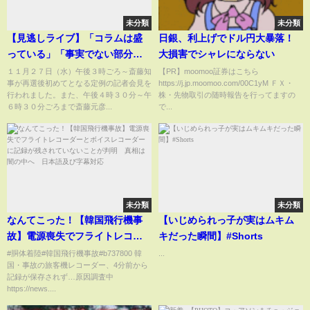
未分類
未分類
【見逃しライブ】「コラムは盛
日銀、利上げでドル円大暴落！
っている」「事実でない部分を
大損害でシャレにならない
記載」斎藤元彦知事の代理人弁
１１月２７日（水）午後３時ごろ～斎藤知
【PR】moomoo証券はこちら
事が再選後初めてとなる定例の記者会見を
https://j.jp.moomoo.com/00C1yM ＦＸ・
護士「選挙戦は適法にやってき
行われました。また、午後４時３０分～午
株・先物取引の随時報告を行ってますの
た」斎藤知事は「とまどいはあ
６時３０分ごろまで斎藤元彦...
で...
る」
未分類
未分類
なんてこった！【韓国飛行機事
【いじめられっ子が実はムキム
故】電源喪失でフライトレコー
キだった瞬間】#Shorts
ダーとボイスレコーダーに記録
#胴体着陸#韓国飛行機事故#b737800 韓
...
国・事故の旅客機レコーダー、4分前から
が残されていないことが判明
記録が保存されず…原因調査中
真相は闇の中へ 日本語及び字
https://news....
幕対応