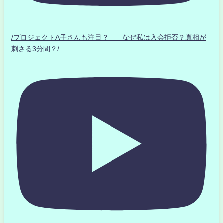
/プロジェクトA子さんも注目？ なぜ私は入会拒否？真相が
刺さる3分間？/