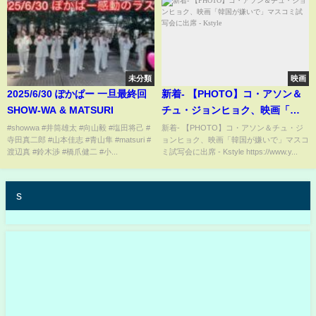
未分類
映画
2025/6/30 ぽかぱー 一旦最終回
新着- 【PHOTO】コ・アソン＆
SHOW-WA & MATSURI
チュ・ジョンヒョク、映画「韓
国が嫌いで」マスコミ試写会に
#showwa #井筒雄太 #向山毅 #塩田将己 #
新着- 【PHOTO】コ・アソン＆チュ・ジ
寺田真二郎 #山本佳志 #青山隼 #matsuri #
ョンヒョク、映画「韓国が嫌いで」マスコ
出席 - Kstyle
渡辺真 #鈴木渉 #橋爪健二 #小...
ミ試写会に出席 - Kstyle https://www.y...
s