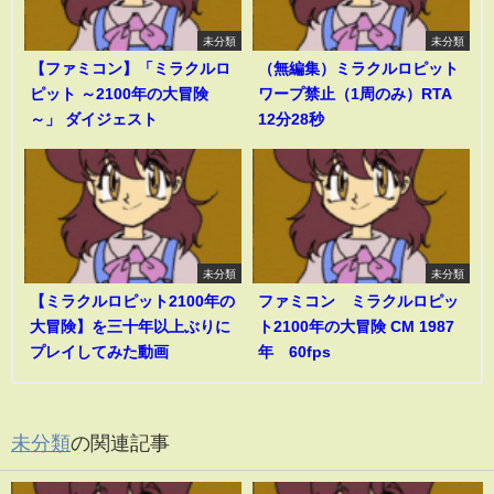
未分類
未分類
【ファミコン】「ミラクルロ
（無編集）ミラクルロピット
ピット ～2100年の大冒険
ワープ禁止（1周のみ）RTA
～」 ダイジェスト
12分28秒
未分類
未分類
【ミラクルロピット2100年の
ファミコン ミラクルロピッ
大冒険】を三十年以上ぶりに
ト2100年の大冒険 CM 1987
プレイしてみた動画
年 60fps
未分類
の関連記事