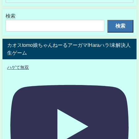
検索
検索
カオスtomo娘ちゃんねーるアーガマ!Haraハラ!未解決人
生ゲーム
ハゲて無双