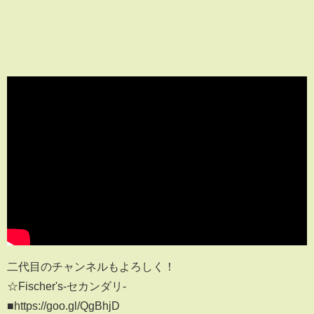
二代目のチャンネルもよろしく！
☆Fischer's-セカンダリ-
■https://goo.gl/QgBhjD