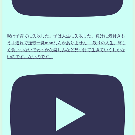
親は子育てに失敗した」子は人生に失敗した。負けに気付きも
う手遅れで逆転一発manなんかありません、 残りの人生、貧し
く食いつないでわずかな楽しみなど見つけて生きていくしかな
いのです。ないのです。