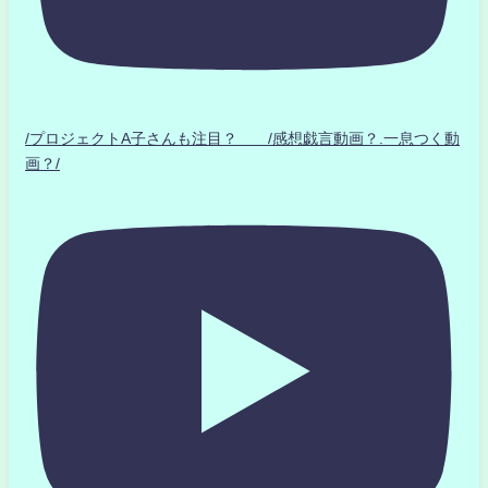
/プロジェクトA子さんも注目？ /感想戯言動画？.一息つく動
画？/