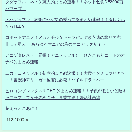
タダッフル！ネトゲ廃人的まとめ速報！！ネット乞食DE2000万
パワーズ！
・ハゲッフル！哀愁のハゲ男の髪ってるまとめ速報！！激しくハ
ゲっTEL？
ロボットアニメ！メカと美少女キャラだいすき永遠の非リア充・
非モテ星人 ！あらゆるマニアの為のマニアックサイト
アニゲタレスト（元祖！アニメッフル） ひきこもりニートのオ
ナベ的まとめ速報
ユカ・ヨネッフル！初老的まとめ速報！！大帝イタチにラリアッ
ト！害獣神アリ・ガー被害に必殺！パイルドライバー
ヒロコンプレックスNIGHT 的まとめ速報！！子供が欲しいど陰キ
ャアラフィフ女子のめざせ！専業主婦！婚活計画編
萌えっとこあに！
t112-1000ｍ