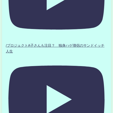
/プロジェクトA子さんも注目？ 独身ハゲ僧侶のサンドイッチ
人生