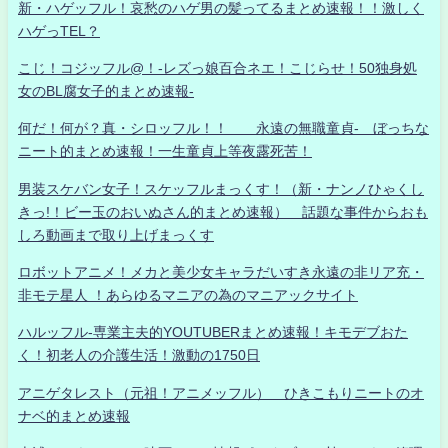
新・ハゲッフル！哀愁のハゲ男の髪ってるまとめ速報！！激しく
ハゲっTEL？
こじ！コジッフル@！-レズっ娘百合ネエ！こじらせ！50独身処
女のBL腐女子的まとめ速報-
何だ！何が？真・シロッフル！！ 永遠の無職童貞- ぼっちな
ニート的まとめ速報！一生童貞上等夜露死苦！
男装スケバン女子！スケッフルまっくす！（新・ナンノひゃくし
きっ!！ビー玉のおいぬさん的まとめ速報） 話題な事件からおも
しろ動画まで取り上げまっくす
ロボットアニメ！メカと美少女キャラだいすき永遠の非リア充・
非モテ星人 ！あらゆるマニアの為のマニアックサイト
ハルッフル-専業主夫的YOUTUBERまとめ速報！キモデブおた
く！初老人の介護生活！激動の1750日
アニゲタレスト（元祖！アニメッフル） ひきこもりニートのオ
ナベ的まとめ速報