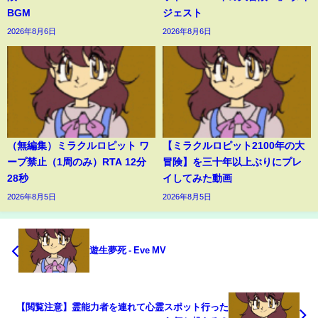
BGM
ジェスト
2026年8月6日
2026年8月6日
（無編集）ミラクルロピット ワ
【ミラクルロピット2100年の大
ープ禁止（1周のみ）RTA 12分
冒険】を三十年以上ぶりにプレ
28秒
イしてみた動画
2026年8月5日
2026年8月5日
遊生夢死 - Eve MV
【閲覧注意】霊能力者を連れて心霊スポット行った