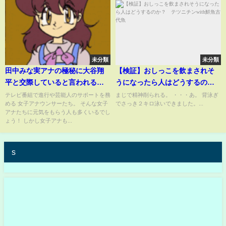
未分類
未分類
田中みな実アナの極秘に大谷翔
【検証】おしっこを飲まされそ
平と交際していると言われる証
うになったら人はどうするの
拠に驚愕！大谷翔平と田中みな
か？ テツニチンwith鮮魚古代
テレビ番組で進行や芸能人のサポートを務
まじで精神削られる。 ・・・あ。 背泳ぎ
める 女子アナウンサーたち。 そんな女子
でさっき２キロ泳いできました。...
実アナが理想のカップルである
魚
アナたちに元気をもらう人も多くいるでし
５つの理由に衝撃の嵐！
ょう！ しかし女子アナも...
【TBS】
s