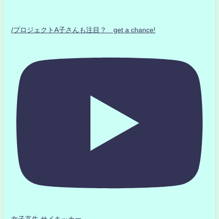
/プロジェクトA子さんも注目？ get a chance!