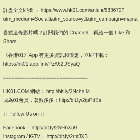
詳盡全文即撳 → https://www.hk01.com/article/833672?
utm_medium=Social&utm_source=yt&utm_campaign=mama
喜歡這條影片嗎？訂閱我們的 Channel，再給一個 Like 和
Share！
《香港01》App 有更多資訊和優惠，立即下載：
https://hk01.app.link/PzA62USyaQ
==============================
HK01.COM 網站： http://bit.ly/2NcheIM
成為01會員，著數多多：http://bit.ly/2tpPdEs
↓↓ Follow Us on ↓↓
Facebook： http://bit.ly/2SH6Xu9
Instagram / IGTV： http://bit.ly/2rntJXB