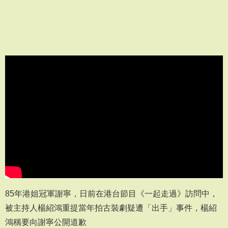
85年港姐冠軍謝寧，日前在港台節目《一起走過》訪問中，
被主持人楊紹鴻重提當年拍古裝劇疑遭「出手」事件，楊紹
鴻稱要向謝寧公開道歉