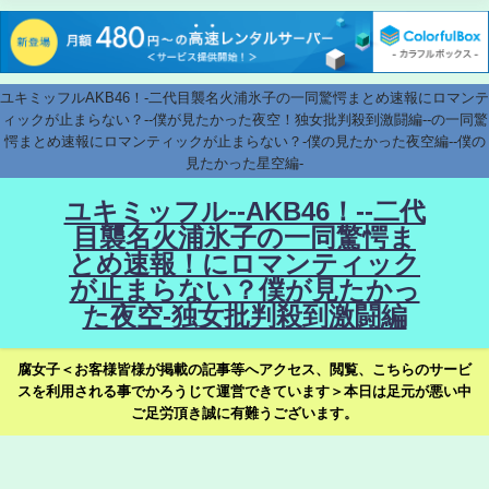
ユキミッフルAKB46！-二代目襲名火浦氷子の一同驚愕まとめ速報にロマンテ
ィックが止まらない？--僕が見たかった夜空！独女批判殺到激闘編--の一同驚
愕まとめ速報にロマンティックが止まらない？-僕の見たかった夜空編--僕の
見たかった星空編-
ユキミッフル--AKB46！--二代
目襲名火浦氷子の一同驚愕ま
とめ速報！にロマンティック
が止まらない？僕が見たかっ
た夜空-独女批判殺到激闘編
腐女子＜お客様皆様が掲載の記事等へアクセス、閲覧、こちらのサービ
スを利用される事でかろうじて運営できています＞本日は足元が悪い中
ご足労頂き誠に有難うございます。