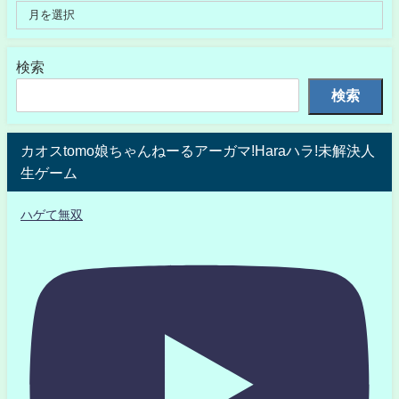
検索
検索
カオスtomo娘ちゃんねーるアーガマ!Haraハラ!未解決人
生ゲーム
ハゲて無双