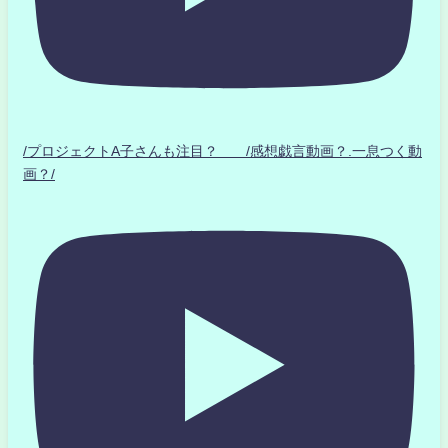
/プロジェクトA子さんも注目？ /感想戯言動画？.一息つく動
画？/