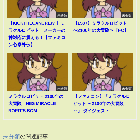
未分類
未分類
【KICKTHECANCREW 】ミ
【1987】ミラクルロピット
ラクルロピット メーカーの
〜2100年の大冒険〜【FC】
神対応に震える！【ファミコ
ン心拳外伝】
未分類
未分類
ミラクルロピット 2100年の
【ファミコン】「ミラクルロ
大冒険 NES MIRACLE
ピット ～2100年の大冒険
ROPIT'S BGM
～」 ダイジェスト
未分類
の関連記事