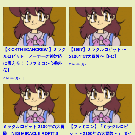
【KICKTHECANCREW 】ミラク
【1987】ミラクルロピット 〜
ルロピット メーカーの神対応
2100年の大冒険〜【FC】
に震える！【ファミコン心拳外
2026年8月7日
伝】
2026年8月7日
ミラクルロピット 2100年の大冒
【ファミコン】「ミラクルロピ
険 NES MIRACLE ROPIT'S
ット ～2100年の大冒険～」 ダイ