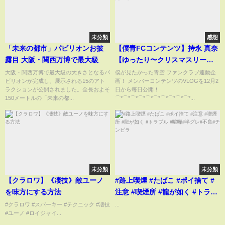
未分類
感想
「未来の都市」パビリオンお披
【僕青FCコンテンツ】持永 真奈
露目 大阪・関西万博で最大級
【ゆったり〜クリスマスリース
作りに挑戦してみた！?】
大阪・関西万博で最大級の大きさとなるパ
僕が見たかった青空 ファンクラブ連動企
ビリオンが完成し、展示される15のアト
画！ メンバーコンテンツのVLOGを12月2
ラクションが公開されました。全長およそ
日から毎日公開！
150メートルの「未来の都...
⌒*⌒*⌒*⌒*⌒*⌒*⌒*⌒*⌒*⌒*...
未分類
未分類
【クラロワ】《凄技》敵ユーノ
#路上喫煙 #たばこ #ポイ捨て #
を味方にする方法
注意 #喫煙所 #龍が如く #トラブ
ル #喧嘩#半グレ#不良#チンピラ
#クラロワ #スパーキー #テクニック #凄技
...
#ユーノ #ロイジャイ...