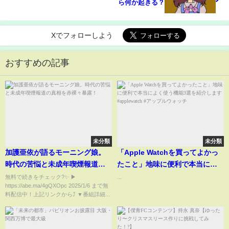
ら何か起きる？
Xでフォローしよう
おすすめの記事
未分類
未分類
加護亜依が語るモーニング娘。
「Apple Watchを買ってよかっ
時代の苦悩と未成年喫煙報道の
たこと」地味に便利で本当によ
真相を赤裸々暴露！
く使う機能3選を紹介します
無料で続きをチェック?✨ ▶
...
https://abe.ma/4gQXOpc 2025/1/6 まで無
#applewatch #アップルウォッ
料配信中！上記リンクから⤴︎ ▼番組詳細...
チ