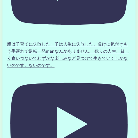
親は子育てに失敗した」子は人生に失敗した。負けに気付きも
う手遅れで逆転一発manなんかありません、 残りの人生、貧し
く食いつないでわずかな楽しみなど見つけて生きていくしかな
いのです。ないのです。