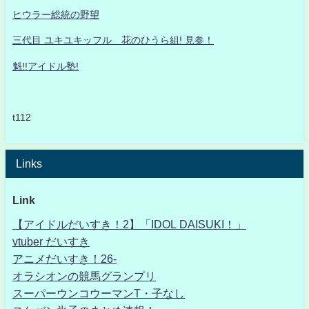
ヒウラー総統の野望
三代目 ユキユキッフル 花のひうら組! 見参！
魁!!アイドル塾!
t112
Links
Link
【アイドルだいすき！2】「IDOL DAISUKI！」
vtuber だいすき
アニメだいすき！26-
オラシオンの競馬グランプリ
スーパーウンコウーマンT・子なし