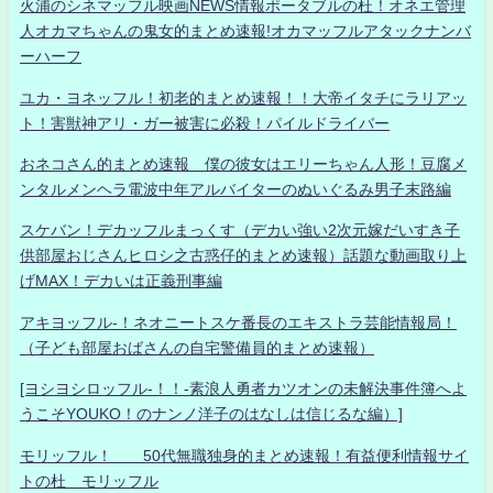
火浦のシネマッフル映画NEWS情報ポータブルの杜！オネエ管理
人オカマちゃんの鬼女的まとめ速報!オカマッフルアタックナンバ
ーハーフ
ユカ・ヨネッフル！初老的まとめ速報！！大帝イタチにラリアッ
ト！害獣神アリ・ガー被害に必殺！パイルドライバー
おネコさん的まとめ速報 僕の彼女はエリーちゃん人形！豆腐メ
ンタルメンヘラ電波中年アルバイターのぬいぐるみ男子末路編
スケバン！デカッフルまっくす（デカい強い2次元嫁だいすき子
供部屋おじさんヒロシ之古惑仔的まとめ速報）話題な動画取り上
げMAX！デカいは正義刑事編
アキヨッフル-！ネオニートスケ番長のエキストラ芸能情報局！
（子ども部屋おばさんの自宅警備員的まとめ速報）
[ヨシヨシロッフル-！！-素浪人勇者カツオンの未解決事件簿へよ
うこそYOUKO！のナンノ洋子のはなしは信じるな編）]
モリッフル！ 50代無職独身的まとめ速報！有益便利情報サイ
トの杜 モリッフル