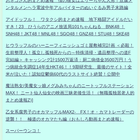
おネコさん的まとめ速報 僕の彼女はエリーちゃん人形！豆腐メ
ンタルメンヘラ電波中年アルバイターのぬいぐるみ男子末路編
アイドッフル！ ワタクシ的まとめ速報 地下格闘アイドルだい
すき！23 ひうらのアニメ放送局101ちゃんねる BNK48 ！
SNH48！JKT48！MNL48！SGO48！GNZ48！STU48！SKE48
ヒウラッフルのハーニーフィニッシュゴミ屋敷補完計画 ＜必殺！
生前整理人！孤立し孤独死からの～特殊清掃・遺品整理への道F
完結編＞ キャッシング計1500万返済：厨二病借金3500万円！う
つ病統合失調症14年生HKT46！！9期研究生、最後のサイト！全
米が泣いた！認知症鬱病60代のラストサイト絶賛！公開中
魔法熟女/美魔女ッ娘メグみみちゃんのニートッフルステーション
MAX！ ニート仙人仙女の映画三昧老後生活！（無職孤独居老人的
まとめ速報Z)]
乙女系腐男子のオカマッフルMAX2- FX！オ・カマトレーダーの
逆襲！！ 極道のオカマたち編（おもしろ動画まとめ速報）
スーパーウンコ！