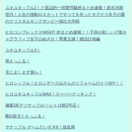
ユキユキッフル2！ど底辺的一同驚愕騒然まとめ速報！超氷河期
世代！人生の強制ロスカットですべてを失ったキグナス氷子の愛
のクリスタルキングボンビー脱出大作戦
ヒロコンプレックスNIGHT 的まとめ速報！！子供が欲しいど陰キ
ャアラフィフ女子のめざせ！専業主婦！婚活計画編
ユキユキッフル3！
萌えっふる！
天にまします我ら！
ヒロシッフル！ヒロシデース山さんのリフォームひとりDIY！！
ヒロユキユキッフルMAX！スーパークッキング！
徹夜DEテツヤッフル!！レトロ館2号店！
剛Q超児ともっふる！
ヤナッフル ゲームだいすき6！放送局