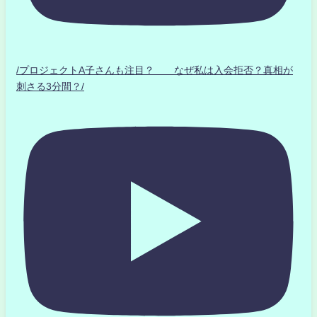
/プロジェクトA子さんも注目？ なぜ私は入会拒否？真相が
刺さる3分間？/