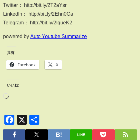
Twitter： http://bit.ly/2T2aYsr
LinkedIn： http://bit.ly/2Ehn0Ga
Telegram： http://bit.ly/2IqueK2
powered by
Auto Youtube Summarize
共有:
Facebook
X
いいね:
Facebook
X
共
有
LINE