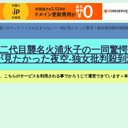
速報にロマンティックが止まらない？--僕が見たかった夜空！独女批判殺到激闘
！--二代目襲名火浦氷子の一同
見たかった夜空-独女批判殺到
、こちらのサービスを利用される事でかろうじて運営できています＞本