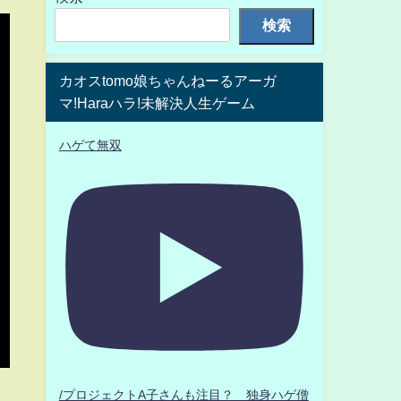
検索
カオスtomo娘ちゃんねーるアーガ
マ!Haraハラ!未解決人生ゲーム
ハゲて無双
/プロジェクトA子さんも注目？ 独身ハゲ僧