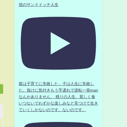
侶のサンドイッチ人生
親は子育てに失敗した」子は人生に失敗し
た。負けに気付きもう手遅れで逆転一発man
なんかありません、 残りの人生、貧しく食
いつないでわずかな楽しみなど見つけて生き
ていくしかないのです。ないのです。