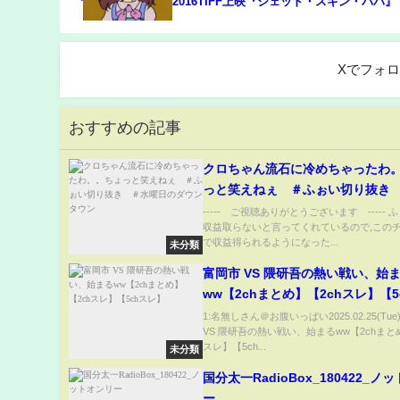
2016TIFF上映『シェッド・スキン・パパ』
Xでフォ
おすすめの記事
クロちゃん流石に冷めちゃったわ
っと笑えねぇ ＃ふぉい切り抜き
日のダウンタウン
----- ご視聴ありがとうございます -----
収益取らないと言ってくれているので,この
で収益得られるようになった...
未分類
富岡市 VS 隈研吾の熱い戦い、始
ww【2chまとめ】【2chスレ】【5
レ】
1:名無しさん＠お腹いっぱい2025.02.25(Tue
VS 隈研吾の熱い戦い、始まるww【2chまと
スレ】【5ch...
未分類
国分太一RadioBox_180422_ノ
ー