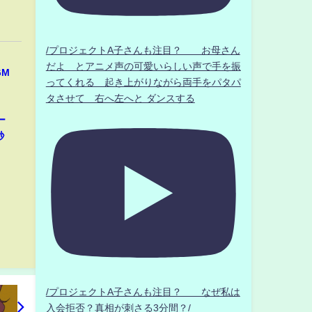
/プロジェクトA子さんも注目？ お母さん
だよ とアニメ声の可愛いらしい声で手を振
GM
ってくれる 起き上がりながら両手をパタパ
タさせて 右へ左へと ダンスする
ー
秒
/プロジェクトA子さんも注目？ なぜ私は
入会拒否？真相が刺さる3分間？/