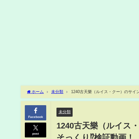
ホーム
未分類
1240古天樂（ルイス・クー）のサイ
未分類
Facebook
1240古天樂（ルイ
post
そっくり⁉︎検証動画！