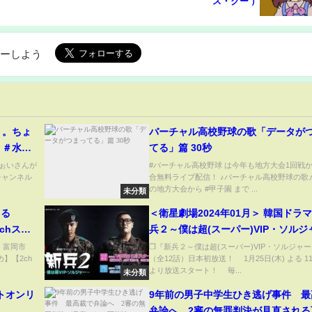
ス・クー ）
ローしよう
。。ちょ
バーチャル高校野球の歌「データが
 ＃水曜
てる」篇 30秒
 ふぉいさんが
#バーチャル高校野球 は今年も地方大会1回戦
チャンネル
合無料ライブ配信！ ♪バーチャル高校野球の歌♬ 
の地方大会から #甲子園 まで ...
未分類
まる
＜衛星劇場2024年01月＞ 韓国ドラマ
chス
兵２～僕は超(スーパー)VIP・ソルジ
～』 日本初放送 30秒予告
) 富岡市
❒『新兵２～僕は超(スーパー)VIP・ソルジャ
め】【2ch
（全12話）日本初放送！ 1月25日(木) よる 1
より放送スタート！ 毎...
未分類
ットオンリ
9年前の男子中学生ひき逃げ事件 最
弁論へ 2審の無罪判決が見直される