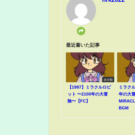
最近書いた記事
未分類
【1987】ミラクルロピ
ミラクル
ット 〜2100年の大冒
年の大冒
険〜【FC】
MIRACL
BGM