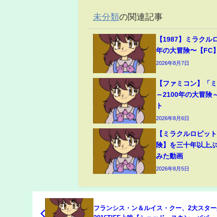
未分類
の関連記事
【1987】ミラクルロ
年の大冒険〜【FC
2026年8月7日
【ファミコン】「
～2100年の大冒険
ト
2026年8月6日
【ミラクルロピット
険】を三十年以上
みた動画
2026年8月5日
フランシス・ン＆ルイス・クー、2大スター