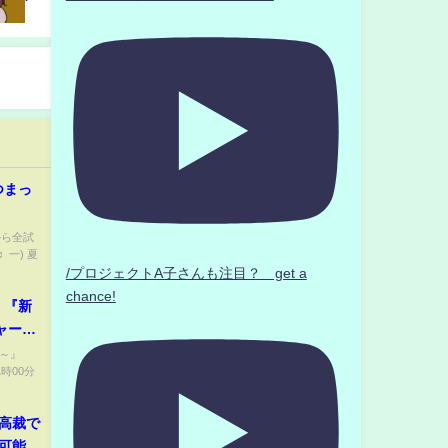
つまっ
から全試
一) 夏
/プロジェクトA子さんも注目？ get a
chance!
 『新
ャー
ー～』
1時00分
高裁で
可能性