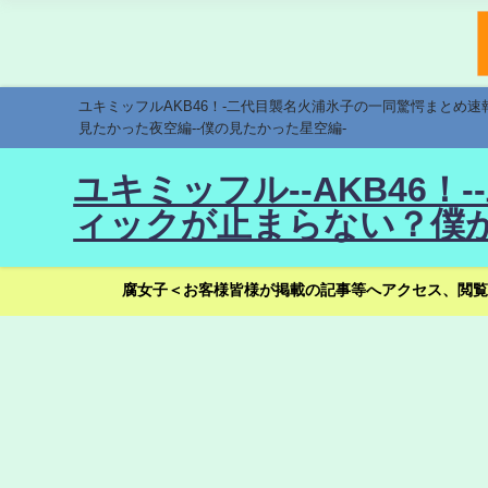
ユキミッフルAKB46！-二代目襲名火浦氷子の一同驚愕まとめ
見たかった夜空編--僕の見たかった星空編-
ユキミッフル--AKB46
ィックが止まらない？僕が
腐女子＜お客様皆様が掲載の記事等へアクセス、閲覧