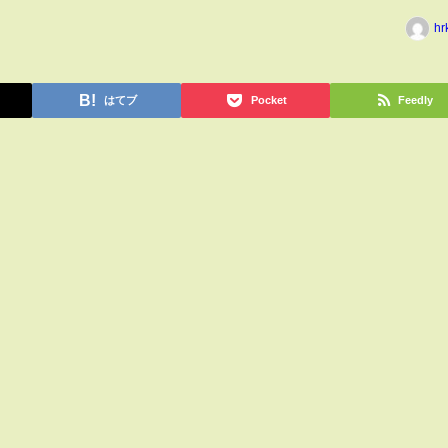
hr
はてブ
Pocket
Feedly