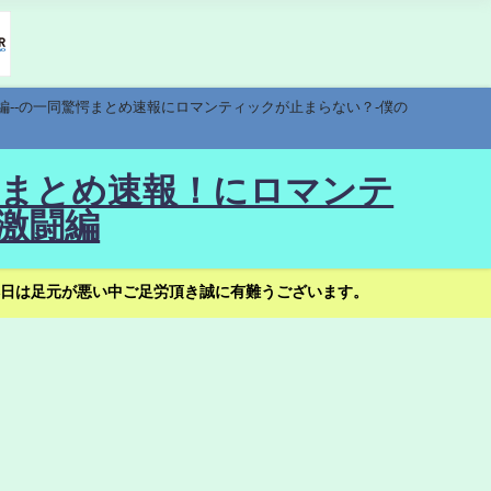
編--の一同驚愕まとめ速報にロマンティックが止まらない？-僕の
驚愕まとめ速報！にロマンテ
激闘編
日は足元が悪い中ご足労頂き誠に有難うございます。