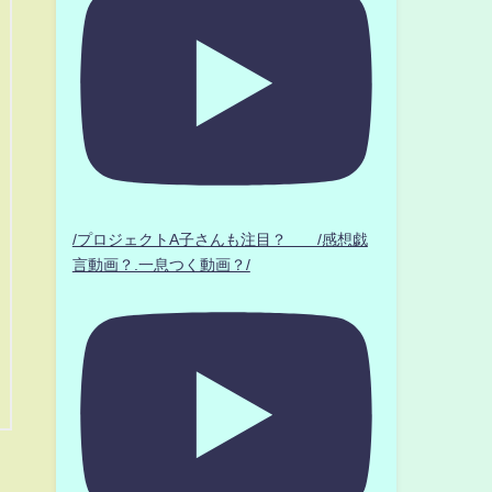
/プロジェクトA子さんも注目？ /感想戯
言動画？.一息つく動画？/