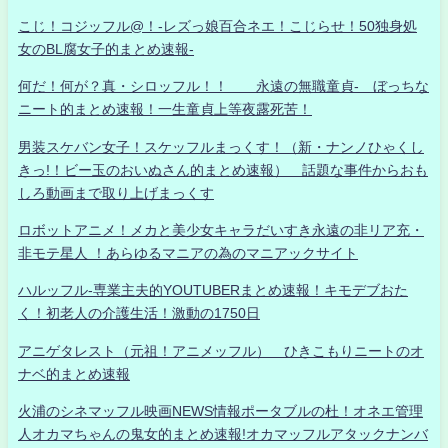
こじ！コジッフル@！-レズっ娘百合ネエ！こじらせ！50独身処
女のBL腐女子的まとめ速報-
何だ！何が？真・シロッフル！！ 永遠の無職童貞- ぼっちな
ニート的まとめ速報！一生童貞上等夜露死苦！
男装スケバン女子！スケッフルまっくす！（新・ナンノひゃくし
きっ!！ビー玉のおいぬさん的まとめ速報） 話題な事件からおも
しろ動画まで取り上げまっくす
ロボットアニメ！メカと美少女キャラだいすき永遠の非リア充・
非モテ星人 ！あらゆるマニアの為のマニアックサイト
ハルッフル-専業主夫的YOUTUBERまとめ速報！キモデブおた
く！初老人の介護生活！激動の1750日
アニゲタレスト（元祖！アニメッフル） ひきこもりニートのオ
ナベ的まとめ速報
火浦のシネマッフル映画NEWS情報ポータブルの杜！オネエ管理
人オカマちゃんの鬼女的まとめ速報!オカマッフルアタックナンバ