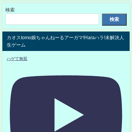
検索
検索
カオスtomo娘ちゃんねーるアーガマ!Haraハラ!未解決人
生ゲーム
ハゲて無双