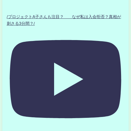
/プロジェクトA子さんも注目？ なぜ私は入会拒否？真相が
刺さる3分間？/