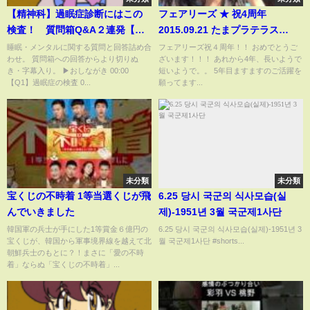
【精神科】過眠症診断にはこの
フェアリーズ ★ 祝4周年
検査！ 質問箱Q&A２連発【睡
2015.09.21 たまプラテラス
眠】
1200 MC
睡眠・メンタルに関する質問と回答詰め合
フェアリーズ祝４周年！！ おめでとうご
わせ。 質問箱への回答からより切りぬ
ざいます！！！ あれから4年、長いようで
き・字幕入り。 ▶おしながき 00:00
短いようで。。 5年目ますますのご活躍を
【Q1】過眠症の検査 0...
願ってます...
未分類
未分類
宝くじの不時着 1等当選くじが飛
6.25 당시 국군의 식사모습(실
んでいきました
제)-1951년 3월 국군제1사단
韓国軍の兵士が手にした1等賞金６億円の
6.25 당시 국군의 식사모습(실제)-1951년 3
宝くじが、韓国から軍事境界線を越えて北
월 국군제1사단 #shorts...
朝鮮兵士のもとに？！まさに「愛の不時
着」ならぬ「宝くじの不時着」...