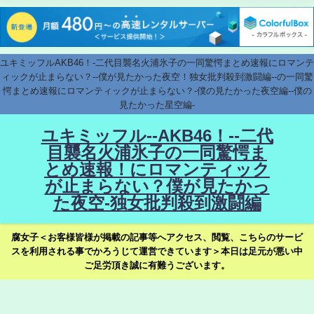
ユキミッフルAKB46！-二代目襲名火浦氷子の一同驚愕まとめ速報にロマンテ
ィックが止まらない？--僕が見たかった夜空！独女批判殺到激闘編--の一同驚
愕まとめ速報にロマンティックが止まらない？-僕の見たかった夜空編--僕の
見たかった星空編-
ユキミッフル--AKB46！--二代
目襲名火浦氷子の一同驚愕ま
とめ速報！にロマンティック
が止まらない？僕が見たかっ
た夜空-独女批判殺到激闘編
腐女子＜お客様皆様が掲載の記事等へアクセス、閲覧、こちらのサービ
スを利用される事でかろうじて運営できています＞本日は足元が悪い中
ご足労頂き誠に有難うございます。