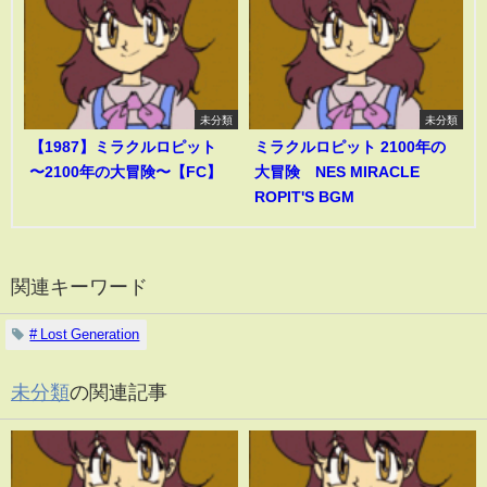
未分類
未分類
【1987】ミラクルロピット
ミラクルロピット 2100年の
〜2100年の大冒険〜【FC】
大冒険 NES MIRACLE
ROPIT'S BGM
関連キーワード
# Lost Generation
未分類
の関連記事