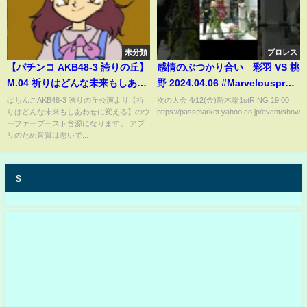
未分類
プロレス
【パチンコ AKB48-3 誇りの丘】
感情のぶつかり合い 彩羽 VS 桃
M.04 祈りはどんな未来もしあわ
野 2024.04.06 #Marvelouspro #
せに変える/AKB48（渡辺麻友
女子プロレス
ぱちんこAKB48-3 誇りの丘公演より【祈
次の大会 4/12(金)新木場1stRING 19:00
りはどんな未来もしあわせに変える】のウ
https://passmarket.yahoo.co.jp/event/show...
高橋朱里 向井地美音 小嶋真
ーファーブースト音源になります。 アプ
子）ウーファーブーストver
リのため音質は悪いで...
s