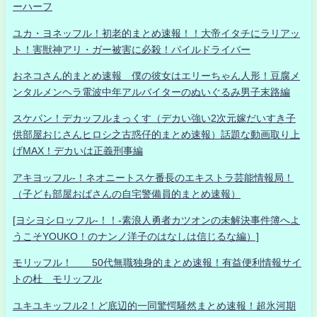
ーハーフ
ユカ・ヨネッフル！初老的まとめ速報！！大帝イタチにラリアッ
ト！害獣神アリ・ガー被害に必殺！パイルドライバー
おネコさん的まとめ速報 僕の彼女はエリーちゃん人形！豆腐メ
ンタルメンヘラ電波中年アルバイターのぬいぐるみ男子末路編
スケバン！デカッフルまっくす（デカい強い2次元嫁だいすき子
供部屋おじさんヒロシ之古惑仔的まとめ速報）話題な動画取り上
げMAX！デカいは正義刑事編
アキヨッフル-！ネオニートスケ番長のエキストラ芸能情報局！
（子ども部屋おばさんの自宅警備員的まとめ速報）
[ヨシヨシロッフル-！！-素浪人勇者カツオンの未解決事件簿へよ
うこそYOUKO！のナンノ洋子のはなしは信じるな編）]
モリッフル！ 50代無職独身的まとめ速報！有益便利情報サイ
トの杜 モリッフル
ユキユキッフル2！ど底辺的一同驚愕騒然まとめ速報！超氷河期