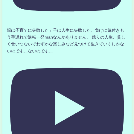
親は子育てに失敗した」子は人生に失敗した。負けに気付きも
う手遅れで逆転一発manなんかありません、 残りの人生、貧し
く食いつないでわずかな楽しみなど見つけて生きていくしかな
いのです。ないのです。