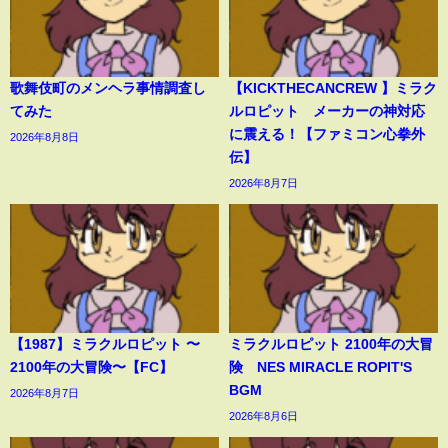
歌舞伎町のメンヘラ事情調査し
【KICKTHECANCREW 】ミラク
てみた
ルロピット メーカーの神対応
に震える！【ファミコン心拳外
2026年8月8日
伝】
2026年8月7日
【1987】ミラクルロピット 〜
ミラクルロピット 2100年の大冒
2100年の大冒険〜【FC】
険 NES MIRACLE ROPIT'S
BGM
2026年8月7日
2026年8月6日