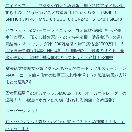
アイドッフル！ ワタクシ的まとめ速報 地下格闘アイドルだい
すき！23 ひうらのアニメ放送局101ちゃんねる BNK48 ！
SNH48！JKT48！MNL48！SGO48！GNZ48！STU48！SKE48
ヒウラッフルのハーニーフィニッシュゴミ屋敷補完計画 ＜必殺！
生前整理人！孤立し孤独死からの～特殊清掃・遺品整理への道F
完結編＞ キャッシング計1500万返済：厨二病借金3500万円！う
つ病統合失調症14年生HKT46！！9期研究生、最後のサイト！全
米が泣いた！認知症鬱病60代のラストサイト絶賛！公開中
魔法熟女/美魔女ッ娘メグみみちゃんのニートッフルステーション
MAX！ ニート仙人仙女の映画三昧老後生活！（無職孤独居老人的
まとめ速報Z)]
乙女系腐男子のオカマッフルMAX2- FX！オ・カマトレーダーの
逆襲！！ 極道のオカマたち編（おもしろ動画まとめ速報）
スーパーウンコ！
新・ハゲッフル！哀愁のハゲ男の髪ってるまとめ速報！！激しく
ハゲっTEL？