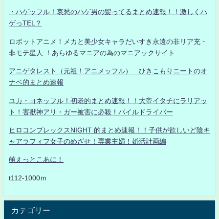
・ハゲッフル！哀愁のハゲ男の髪ってるまとめ速報！！激しくハ
ゲっTEL？
ロボットアニメ！メカと美少女キャラだいすき永遠の非リア充・
非モテ星人 ！あらゆるマニアの為のマニアックサイト
アニゲタレスト（元祖！アニメッフル） ひきこもりニートのオ
ナベ的まとめ速報
ユカ・ヨネッフル！初老的まとめ速報！！大帝イタチにラリアッ
ト！害獣神アリ・ガー被害に必殺！パイルドライバー
ヒロコンプレックスNIGHT 的まとめ速報！！子供が欲しいど陰キ
ャアラフィフ女子のめざせ！専業主婦！婚活計画編
萌えっとこあに！
t112-1000ｍ
カテゴリー