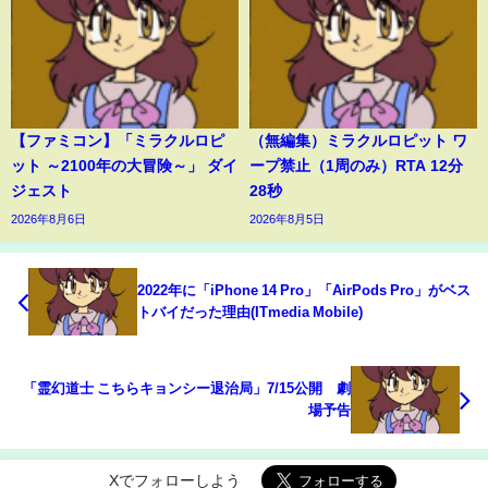
【ファミコン】「ミラクルロピ
（無編集）ミラクルロピット ワ
ット ～2100年の大冒険～」 ダイ
ープ禁止（1周のみ）RTA 12分
ジェスト
28秒
2026年8月6日
2026年8月5日
2022年に「iPhone 14 Pro」「AirPods Pro」がベス
トバイだった理由(ITmedia Mobile)
「霊幻道士 こちらキョンシー退治局」7/15公開 劇
場予告
Xでフォローしよう