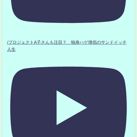
/プロジェクトA子さんも注目？ 独身ハゲ僧侶のサンドイッチ
人生