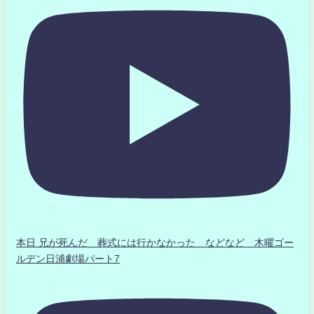
本日 兄が死んだ 葬式には行かなかった などなど 木曜ゴー
ルデン日浦劇場パート7