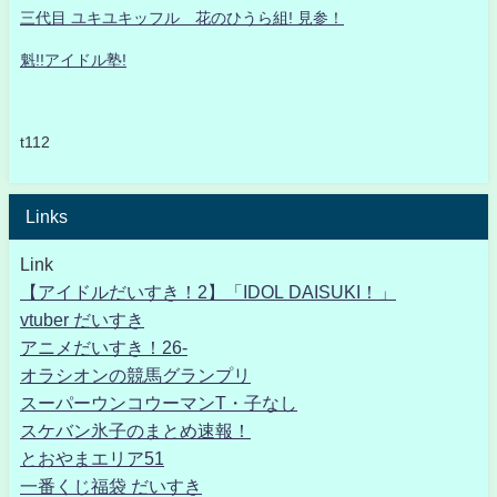
三代目 ユキユキッフル 花のひうら組! 見参！
魁!!アイドル塾!
t112
Links
Link
【アイドルだいすき！2】「IDOL DAISUKI！」
vtuber だいすき
アニメだいすき！26-
オラシオンの競馬グランプリ
スーパーウンコウーマンT・子なし
スケバン氷子のまとめ速報！
とおやまエリア51
一番くじ福袋 だいすき