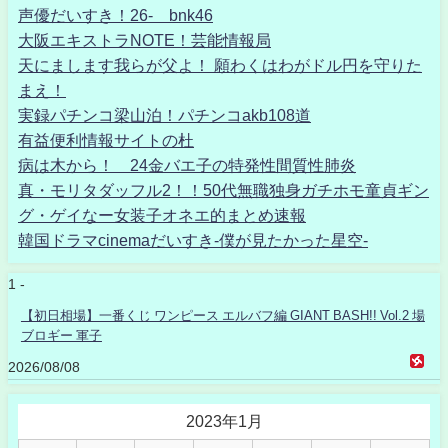
声優だいすき！26- bnk46
大阪エキストラNOTE！芸能情報局
天にまします我らが父よ！ 願わくはわがドル円を守りた
まえ！
実録パチンコ梁山泊！パチンコakb108道
有益便利情報サイトの杜
病は木から！ 24金バエ子の特発性間質性肺炎
真・モリタダッフル2！！50代無職独身ガチホモ童貞ギン
グ・ゲイなー女装子オネエ的まとめ速報
韓国ドラマcinemaだいすき-僕が見たかった星空-
1 -
【初日相場】一番くじ ワンピース エルバフ編 GIANT BASH!! Vol.2 場
ブロギー 軍子
2026/08/08
2023年1月