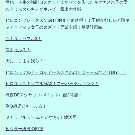
世代！人生の強制ロスカットですべてを失ったキグナス氷子の愛
のクリスタルキングボンビー脱出大作戦
ヒロコンプレックスNIGHT 的まとめ速報！！子供が欲しいど陰キ
ャアラフィフ女子のめざせ！専業主婦！婚活計画編
ユキユキッフル3！
萌えっふる！
天にまします我ら！
ヒロシッフル！ヒロシデース山さんのリフォームひとりDIY！！
ヒロユキユキッフルMAX！スーパークッキング！
徹夜DEテツヤッフル!！レトロ館2号店！
剛Q超児ともっふる！
ヤナッフル ゲームだいすき6！放送局
ヒウラー総統の野望