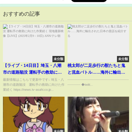
おすすめの記事
未分類
未分類
【ライブ・14日目】埼玉・八潮
桃太郎が二足歩行の獣たちと鬼
市の道路陥没 運転手の救助に向
と流血バトル……海外に輸出さ
けた作業続く 現地最新映像
れた日本の昔話を紹介する
最新情報はこちらで更新中です↓ 埼玉・八
----------------------------------------------------
潮市の道路陥没 運転手の救助に向けた作
----------- ◆twitt...
【LIVE】(2025年2月9－10日)
業続く https://news.tv-asahi.co.jp...
ANN/テレ朝
未分類
未分類