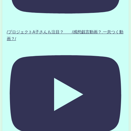
/プロジェクトA子さんも注目？ /感想戯言動画？.一息つく動
画？/