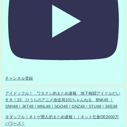
チャンネル登録
アイドッフル！ ワタクシ的まとめ速報 地下格闘アイドルだい
すき！23 ひうらのアニメ放送局101ちゃんねる BNK48 ！
SNH48！JKT48！MNL48！SGO48！GNZ48！STU48！SKE48
タダッフル！ネトゲ廃人的まとめ速報！！ネット乞食DE2000万
パワーズ！