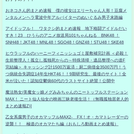
おネコさん的まとめ速報 僕の彼女はエリーちゃん人形！豆腐メ
ンタルメンヘラ電波中年アルバイターのぬいぐるみ男子末路編
アイドッフル！ ワタクシ的まとめ速報 地下格闘アイドルだい
すき！23 ひうらのアニメ放送局101ちゃんねる BNK48 ！
SNH48！JKT48！MNL48！SGO48！GNZ48！STU48！SKE48
ヒウラッフルのハーニーフィニッシュゴミ屋敷補完計画 ＜必殺！
生前整理人！孤立し孤独死からの～特殊清掃・遺品整理への道F
完結編＞ キャッシング計1500万返済：厨二病借金3500万円！う
つ病統合失調症14年生HKT46！！9期研究生、最後のサイト！全
米が泣いた！認知症鬱病60代のラストサイト絶賛！公開中
魔法熟女/美魔女ッ娘メグみみちゃんのニートッフルステーション
MAX！ ニート仙人仙女の映画三昧老後生活！（無職孤独居老人的
まとめ速報Z)]
乙女系腐男子のオカマッフルMAX2- FX！オ・カマトレーダーの
逆襲！！ 極道のオカマたち編（おもしろ動画まとめ速報）