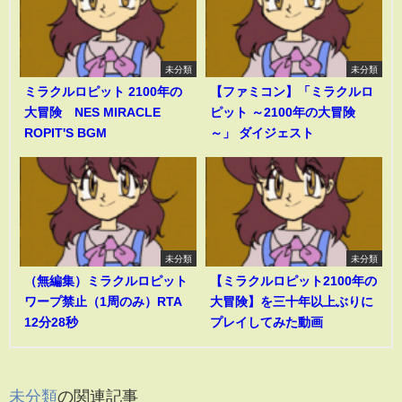
未分類
未分類
ミラクルロピット 2100年の
【ファミコン】「ミラクルロ
大冒険 NES MIRACLE
ピット ～2100年の大冒険
ROPIT'S BGM
～」 ダイジェスト
未分類
未分類
（無編集）ミラクルロピット
【ミラクルロピット2100年の
ワープ禁止（1周のみ）RTA
大冒険】を三十年以上ぶりに
12分28秒
プレイしてみた動画
未分類
の関連記事