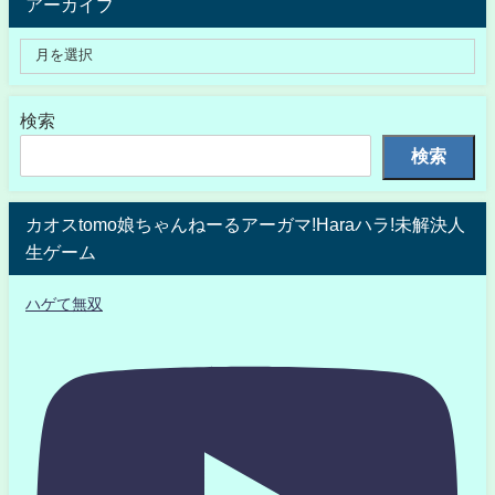
アーカイブ
検索
検索
カオスtomo娘ちゃんねーるアーガマ!Haraハラ!未解決人
生ゲーム
ハゲて無双