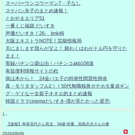
スーパーウンコウーマンT・子なし
スケバン氷子のまとめ速報！
とおやまエリア51
一番くじ福袋 だいすき
声優だいすき！26- bnk46
大阪エキストラNOTE！芸能情報局
天にまします我らが父よ！ 願わくはわがドル円を守りた
まえ！
実録パチンコ梁山泊！パチンコakb108道
有益便利情報サイトの杜
病は木から！ 24金バエ子の特発性間質性肺炎
真・モリタダッフル2！！50代無職独身ガチホモ童貞ギン
グ・ゲイなー女装子オネエ的まとめ速報
韓国ドラマcinemaだいすき-僕が見たかった星空-
1 -
【速報】寿美花代さん死去、94歳 俳優、高島忠夫さんの妻
2026/08/06