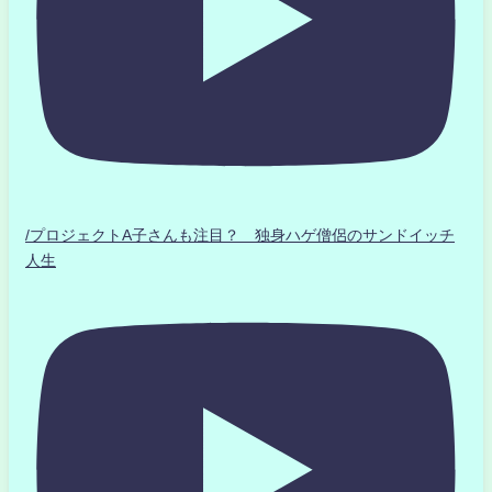
/プロジェクトA子さんも注目？ 独身ハゲ僧侶のサンドイッチ
人生