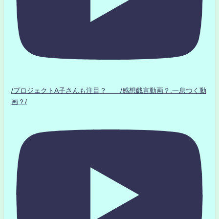
/プロジェクトA子さんも注目？ /感想戯言動画？.一息つく動
画？/