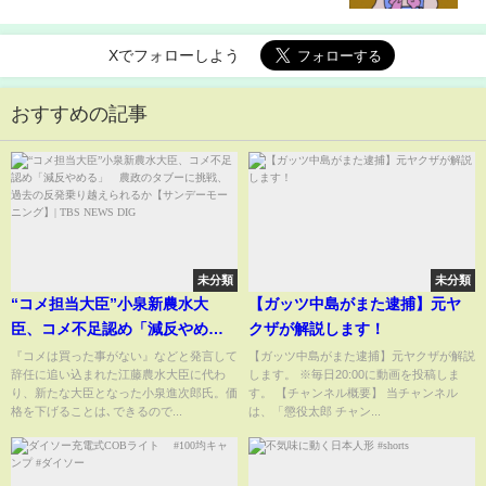
Xでフォローしよう
おすすめの記事
未分類
未分類
“コメ担当大臣”小泉新農水大
【ガッツ中島がまた逮捕】元ヤ
臣、コメ不足認め「減反やめ
クザが解説します！
る」 農政のタブーに挑戦、過
『コメは買った事がない』などと発言して
【ガッツ中島がまた逮捕】元ヤクザが解説
辞任に追い込まれた江藤農水大臣に代わ
します。 ※毎日20:00に動画を投稿しま
去の反発乗り越えられるか【サ
り、新たな大臣となった小泉進次郎氏。価
す。 【チャンネル概要】 当チャンネル
ンデーモーニング】| TBS NEWS
格を下げることは､できるので...
は、「懲役太郎 チャン...
DIG