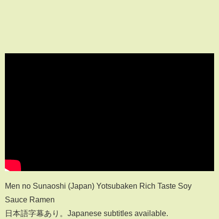
Men no Sunaoshi (Japan) Yotsubaken Rich Taste Soy
Sauce Ramen
日本語字幕あり。Japanese subtitles available.