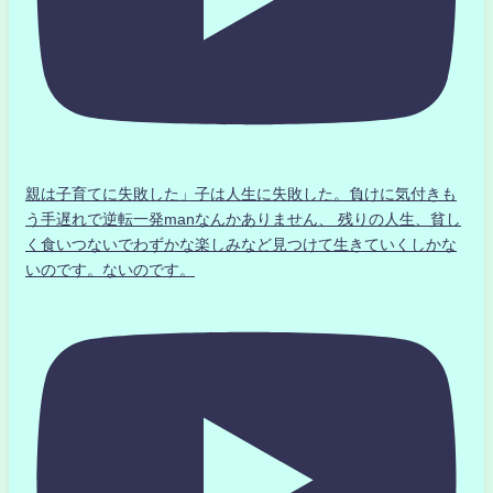
親は子育てに失敗した」子は人生に失敗した。負けに気付きも
う手遅れで逆転一発manなんかありません、 残りの人生、貧し
く食いつないでわずかな楽しみなど見つけて生きていくしかな
いのです。ないのです。