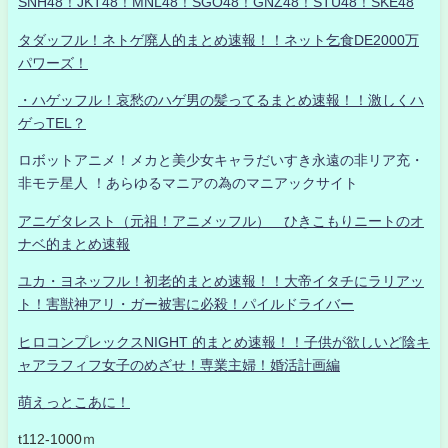
SNH48！JKT48！MNL48！SGO48！GNZ48！STU48！SKE48
タダッフル！ネトゲ廃人的まとめ速報！！ネット乞食DE2000万
パワーズ！
・ハゲッフル！哀愁のハゲ男の髪ってるまとめ速報！！激しくハ
ゲっTEL？
ロボットアニメ！メカと美少女キャラだいすき永遠の非リア充・
非モテ星人 ！あらゆるマニアの為のマニアックサイト
アニゲタレスト（元祖！アニメッフル） ひきこもりニートのオ
ナベ的まとめ速報
ユカ・ヨネッフル！初老的まとめ速報！！大帝イタチにラリアッ
ト！害獣神アリ・ガー被害に必殺！パイルドライバー
ヒロコンプレックスNIGHT 的まとめ速報！！子供が欲しいど陰キ
ャアラフィフ女子のめざせ！専業主婦！婚活計画編
萌えっとこあに！
t112-1000ｍ