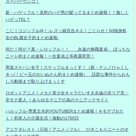
スーパーウンコ！
新・ハゲッフル！哀愁のハゲ男の髪ってるまとめ速報！！激しく
ハゲっTEL？
こじ！コジッフル@！-レズっ娘百合ネエ！こじらせ！50独身処
女のBL腐女子的まとめ速報-
何だ！何が？真・シロッフル！！ 永遠の無職童貞- ぼっちな
ニート的まとめ速報！一生童貞上等夜露死苦！
男装スケバン女子！スケッフルまっくす！（新・ナンノひゃくし
きっ!！ビー玉のおいぬさん的まとめ速報） 話題な事件からおも
しろ動画まで取り上げまっくす
ロボットアニメ！メカと美少女キャラだいすき永遠の非リア充・
非モテ星人 ！あらゆるマニアの為のマニアックサイト
ハルッフル-専業主夫的YOUTUBERまとめ速報！キモデブおた
く！初老人の介護生活！激動の1750日
アニゲタレスト（元祖！アニメッフル） ひきこもりニートのオ