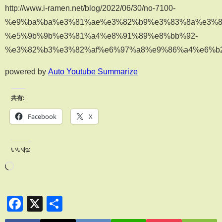
http://www.i-ramen.net/blog/2022/06/30/no-7100-
%e9%ba%ba%e3%81%ae%e3%82%b9%e3%83%8a%e3%8
%e5%9b%9b%e3%81%a4%e8%91%89%e8%bb%92-
%e3%82%b3%e3%82%af%e6%97%a8%e9%86%a4%e6%b
powered by
Auto Youtube Summarize
共有:
Facebook
X
いいね:
Facebook
X
共
有