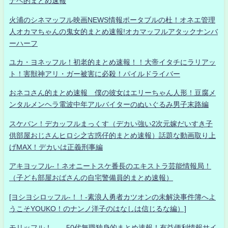
ナベ的まとめ速報
火浦のシネマッフル映画NEWS情報ポータブルの杜！オネエ管理
人オカマちゃんの鬼女的まとめ速報!オカマッフルアタックナンバ
ーハーフ
ユカ・ヨネッフル！初老的まとめ速報！！大帝イタチにラリアッ
ト！害獣神アリ・ガー被害に必殺！パイルドライバー
おネコさん的まとめ速報 僕の彼女はエリーちゃん人形！豆腐メ
ンタルメンヘラ電波中年アルバイターのぬいぐるみ男子末路編
スケバン！デカッフルまっくす（デカい強い2次元嫁だいすき子
供部屋おじさんヒロシ之古惑仔的まとめ速報）話題な動画取り上
げMAX！デカいは正義刑事編
アキヨッフル-！ネオニートスケ番長のエキストラ芸能情報局！
（子ども部屋おばさんの自宅警備員的まとめ速報）
[ヨシヨシロッフル-！！-素浪人勇者カツオンの未解決事件簿へよ
うこそYOUKO！のナンノ洋子のはなしは信じるな編）]
モリッフル！ 50代無職独身的まとめ速報！有益便利情報サイ