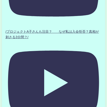
/プロジェクトA子さんも注目？ なぜ私は入会拒否？真相が
刺さる3分間？/