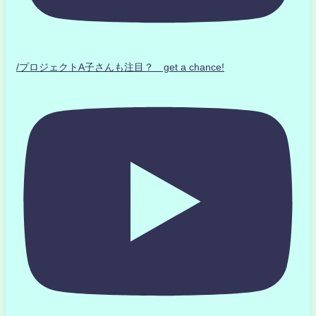
/プロジェクトA子さんも注目？ get a chance!