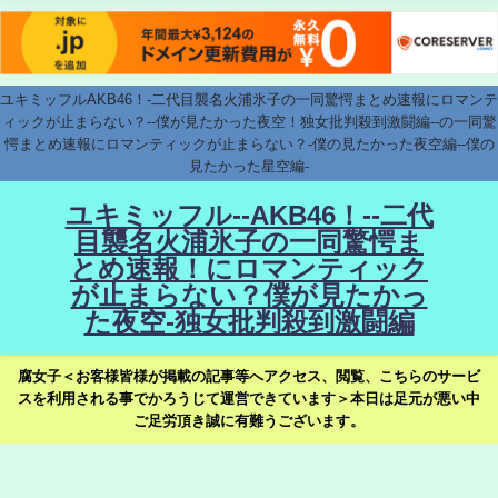
ユキミッフルAKB46！-二代目襲名火浦氷子の一同驚愕まとめ速報にロマンテ
ィックが止まらない？--僕が見たかった夜空！独女批判殺到激闘編--の一同驚
愕まとめ速報にロマンティックが止まらない？-僕の見たかった夜空編--僕の
見たかった星空編-
ユキミッフル--AKB46！--二代
目襲名火浦氷子の一同驚愕ま
とめ速報！にロマンティック
が止まらない？僕が見たかっ
た夜空-独女批判殺到激闘編
腐女子＜お客様皆様が掲載の記事等へアクセス、閲覧、こちらのサービ
スを利用される事でかろうじて運営できています＞本日は足元が悪い中
ご足労頂き誠に有難うございます。