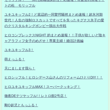
トの杜 モリッフル
ユキユキッフル2！ど底辺的一同驚愕騒然まとめ速報！超氷河期
世代！人生の強制ロスカットですべてを失ったキグナス氷子の愛
のクリスタルキングボンビー脱出大作戦
ヒロコンプレックスNIGHT 的まとめ速報！！子供が欲しいど陰キ
ャアラフィフ女子のめざせ！専業主婦！婚活計画編
ユキユキッフル3！
萌えっふる！
天にまします我ら！
ヒロシッフル！ヒロシデース山さんのリフォームひとりDIY！！
ヒロユキユキッフルMAX！スーパークッキング！
徹夜DEテツヤッフル!！レトロ館2号店！
剛Q超児ともっふる！