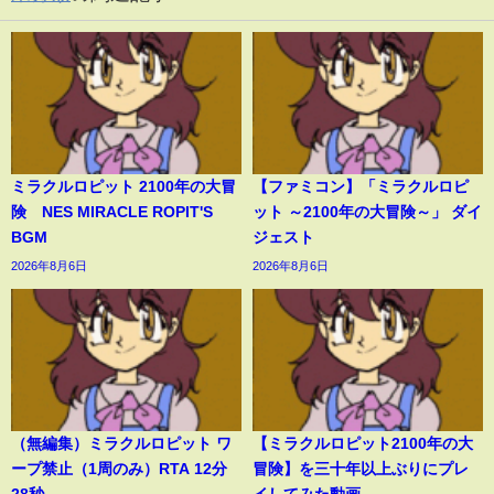
ミラクルロピット 2100年の大冒
【ファミコン】「ミラクルロピ
険 NES MIRACLE ROPIT'S
ット ～2100年の大冒険～」 ダイ
BGM
ジェスト
2026年8月6日
2026年8月6日
（無編集）ミラクルロピット ワ
【ミラクルロピット2100年の大
ープ禁止（1周のみ）RTA 12分
冒険】を三十年以上ぶりにプレ