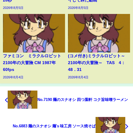
28秒
イしてみた動画
2026年8月5日
2026年8月5日
ファミコン ミラクルロピット
(コメ付き)ミラクルロピット～
2100年の大冒険 CM 1987年
2100年の大冒険～ TAS 4：
60fps
48．31
2026年8月4日
2026年8月4日
No.7190 麺のスナオシ 四つ葉軒 コク旨味噌ラーメン
No.6883 麺のスナオシ 麺's 味工房 ソース焼そば