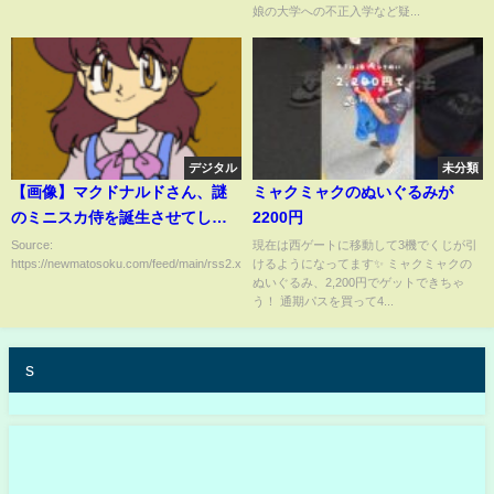
娘の大学への不正入学など疑...
デジタル
未分類
【画像】マクドナルドさん、謎
ミャクミャクのぬいぐるみが
のミニスカ侍を誕生させてしま
2200円
う
Source:
現在は西ゲートに移動して3機でくじが引
https://newmatosoku.com/feed/main/rss2.xml...
けるようになってます✨ ミャクミャクの
ぬいぐるみ、2,200円でゲットできちゃ
う！ 通期パスを買って4...
s