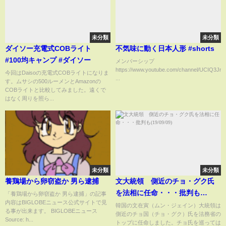
未分類
未分類
ダイソー充電式COBライト
不気味に動く日本人形 #shorts
#100均キャンプ #ダイソー
メンバーシップ
https://www.youtube.com/channel/UCIQ3J
今回はDaisoの充電式COBライトになりま
...
す。ムサシの500ルーメンとAmazonの
COBライトと比較してみました。遠くで
はなく周りを照ら...
未分類
未分類
養鶏場から卵窃盗か 男ら逮捕
文大統領 側近のチョ・グク氏
を法相に任命・・・批判も
「養鶏場から卵窃盗か 男ら逮捕」の記事
内容はBIGLOBEニュース公式サイトで見
(19/09/09)
韓国の文在寅（ムン・ジェイン）大統領は
る事が出来ます。 BIGLOBEニュース
側近のチョ国（チョ・グク）氏を法務省の
Source: h...
トップに任命しました。チョ氏を巡っては