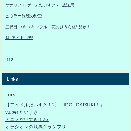
ヤナッフル ゲームだいすき6！放送局
ヒウラー総統の野望
三代目 ユキユキッフル 花のひうら組! 見参！
魁!!アイドル塾!
t112
Links
Link
【アイドルだいすき！2】「IDOL DAISUKI！」
vtuber だいすき
アニメだいすき！26-
オラシオンの競馬グランプリ