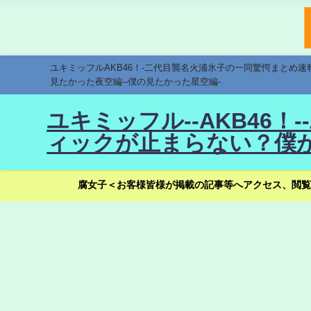
ユキミッフルAKB46！-二代目襲名火浦氷子の一同驚愕まとめ
見たかった夜空編--僕の見たかった星空編-
ユキミッフル--AKB46
ィックが止まらない？僕が
腐女子＜お客様皆様が掲載の記事等へアクセス、閲覧