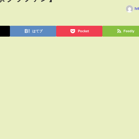
hr
はてブ
Pocket
Feedly