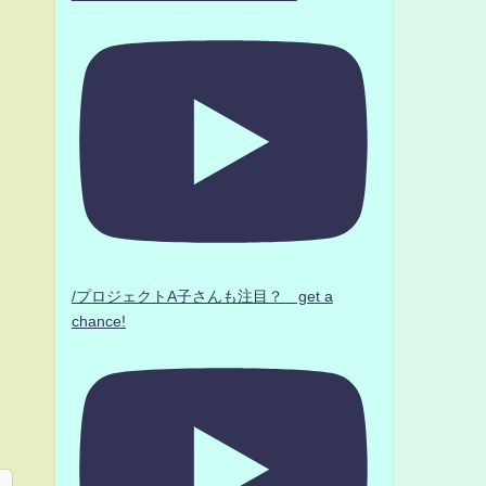
/プロジェクトA子さんも注目？ get a
chance!