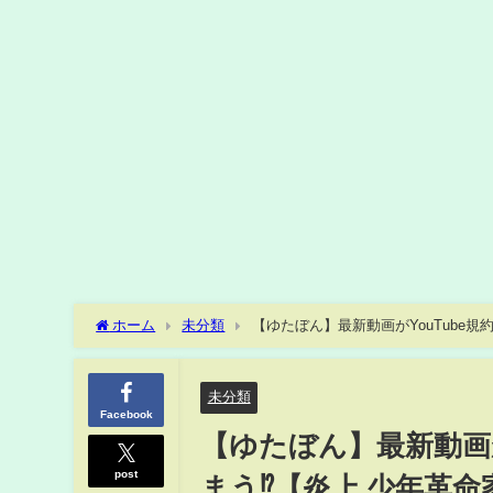
ホーム
未分類
【ゆたぼん】最新動画がYouTube規
未分類
Facebook
【ゆたぼん】最新動画が
post
まう⁉【炎上 少年革命