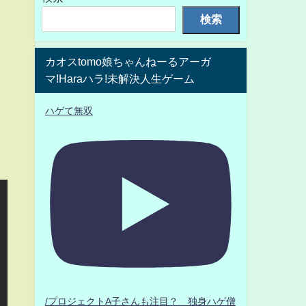
検索
カオスtomo娘ちゃんねーるアーガ
マ!Haraハラ!未解決人生ゲーム
ハゲて無双
/プロジェクトA子さんも注目？ 独身ハゲ僧