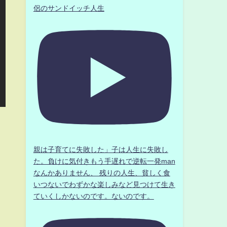
侶のサンドイッチ人生
親は子育てに失敗した」子は人生に失敗し
た。負けに気付きもう手遅れで逆転一発man
なんかありません、 残りの人生、貧しく食
いつないでわずかな楽しみなど見つけて生き
ていくしかないのです。ないのです。