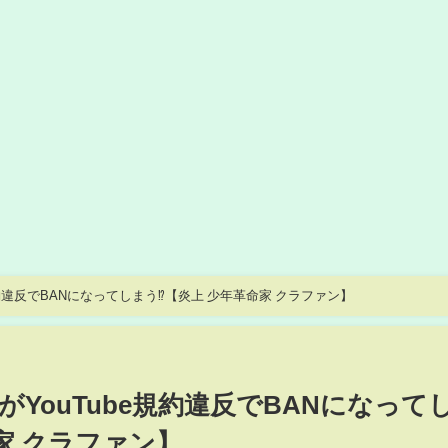
約違反でBANになってしまう⁉【炎上 少年革命家 クラファン】
YouTube規約違反でBANになって
家 クラファン】