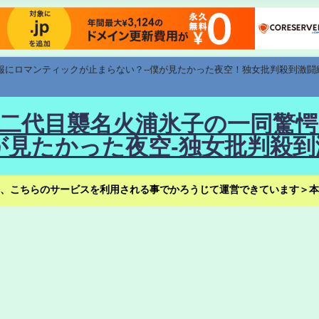
速報にロマンティックが止まらない？--僕が見たかった夜空！独女批判殺到激闘
！--二代目襲名火浦氷子の一同
見たかった夜空-独女批判殺到
、こちらのサービスを利用される事でかろうじて運営できています＞本