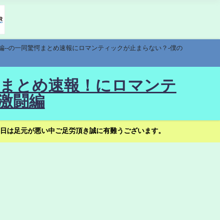
編--の一同驚愕まとめ速報にロマンティックが止まらない？-僕の
驚愕まとめ速報！にロマンテ
激闘編
日は足元が悪い中ご足労頂き誠に有難うございます。