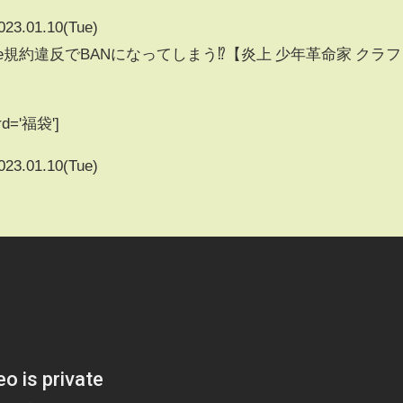
023.01.10(Tue)
be規約違反でBANになってしまう⁉【炎上 少年革命家 クラフ
ord='福袋']
023.01.10(Tue)