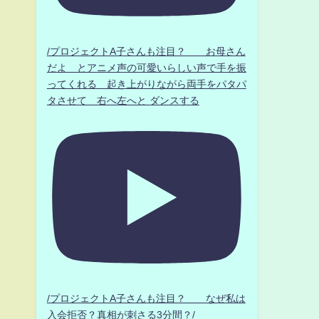
/プロジェクトA子さんも注目？ お母さん
だよ とアニメ声の可愛いらしい声で手を振
ってくれる 起き上がりながら両手をパタパ
タさせて 右へ左へと ダンスする
/プロジェクトA子さんも注目？ なぜ私は
入会拒否？真相が刺さる3分間？/