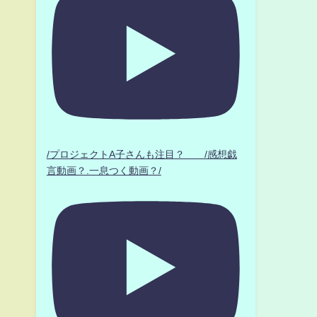
/プロジェクトA子さんも注目？ /感想戯
言動画？.一息つく動画？/