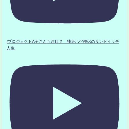
/プロジェクトA子さんも注目？ 独身ハゲ僧侶のサンドイッチ
人生