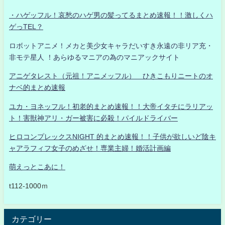
・ハゲッフル！哀愁のハゲ男の髪ってるまとめ速報！！激しくハ
ゲっTEL？
ロボットアニメ！メカと美少女キャラだいすき永遠の非リア充・
非モテ星人 ！あらゆるマニアの為のマニアックサイト
アニゲタレスト（元祖！アニメッフル） ひきこもりニートのオ
ナベ的まとめ速報
ユカ・ヨネッフル！初老的まとめ速報！！大帝イタチにラリアッ
ト！害獣神アリ・ガー被害に必殺！パイルドライバー
ヒロコンプレックスNIGHT 的まとめ速報！！子供が欲しいど陰キ
ャアラフィフ女子のめざせ！専業主婦！婚活計画編
萌えっとこあに！
t112-1000ｍ
カテゴリー