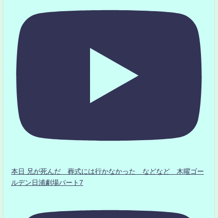
本日 兄が死んだ 葬式には行かなかった などなど 木曜ゴー
ルデン日浦劇場パート7