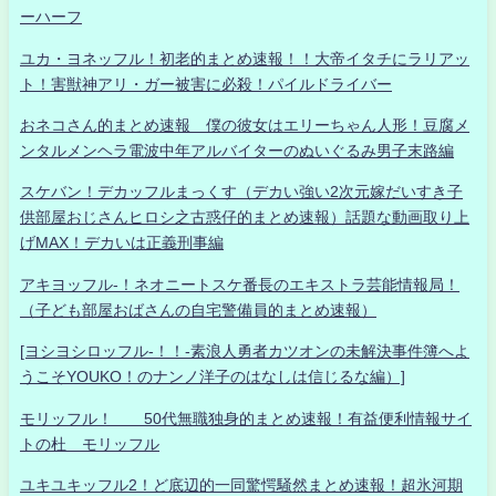
ーハーフ
ユカ・ヨネッフル！初老的まとめ速報！！大帝イタチにラリアッ
ト！害獣神アリ・ガー被害に必殺！パイルドライバー
おネコさん的まとめ速報 僕の彼女はエリーちゃん人形！豆腐メ
ンタルメンヘラ電波中年アルバイターのぬいぐるみ男子末路編
スケバン！デカッフルまっくす（デカい強い2次元嫁だいすき子
供部屋おじさんヒロシ之古惑仔的まとめ速報）話題な動画取り上
げMAX！デカいは正義刑事編
アキヨッフル-！ネオニートスケ番長のエキストラ芸能情報局！
（子ども部屋おばさんの自宅警備員的まとめ速報）
[ヨシヨシロッフル-！！-素浪人勇者カツオンの未解決事件簿へよ
うこそYOUKO！のナンノ洋子のはなしは信じるな編）]
モリッフル！ 50代無職独身的まとめ速報！有益便利情報サイ
トの杜 モリッフル
ユキユキッフル2！ど底辺的一同驚愕騒然まとめ速報！超氷河期