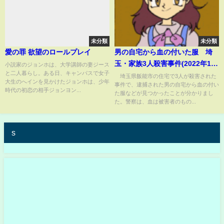
未分類
未分類
愛の罪 欲望のロールプレイ
男の自宅から血の付いた服 埼
玉・家族3人殺害事件(2022年12
小説家のジョンホは、大学講師の妻ジース
と二人暮らし。ある日、キャンパスで女子
月29日)
埼玉県飯能市の住宅で3人が殺害された
大生のへインを見かけたジョンホは、少年
事件で、逮捕された男の自宅から血の付い
時代の初恋の相手ジョンヨン...
た服などが見つかったことが分かりまし
た。警察は、血は被害者のもの...
s