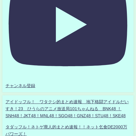
チャンネル登録
アイドッフル！ ワタクシ的まとめ速報 地下格闘アイドルだい
すき！23 ひうらのアニメ放送局101ちゃんねる BNK48 ！
SNH48！JKT48！MNL48！SGO48！GNZ48！STU48！SKE48
タダッフル！ネトゲ廃人的まとめ速報！！ネット乞食DE2000万
パワーズ！