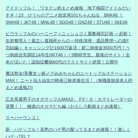
アイドッフル！ ワタクシ的まとめ速報 地下格闘アイドルだい
すき！23 ひうらのアニメ放送局101ちゃんねる BNK48 ！
SNH48！JKT48！MNL48！SGO48！GNZ48！STU48！SKE48
ヒウラッフルのハーニーフィニッシュゴミ屋敷補完計画 ＜必殺！
生前整理人！孤立し孤独死からの～特殊清掃・遺品整理への道F
完結編＞ キャッシング計1500万返済：厨二病借金3500万円！う
つ病統合失調症14年生HKT46！！9期研究生、最後のサイト！全
米が泣いた！認知症鬱病60代のラストサイト絶賛！公開中
魔法熟女/美魔女ッ娘メグみみちゃんのニートッフルステーション
MAX！ ニート仙人仙女の映画三昧老後生活！（無職孤独居老人的
まとめ速報Z)]
乙女系腐男子のオカマッフルMAX2- FX！オ・カマトレーダーの
逆襲！！ 極道のオカマたち編（おもしろ動画まとめ速報）
スーパーウンコ！
新・ハゲッフル！哀愁のハゲ男の髪ってるまとめ速報！！激しく
ハゲっTEL？