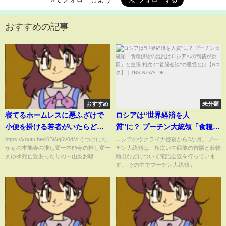
おすすめの記事
おすすめ
未分類
寝てるホームレスに悪ふざけで
ロシアは“世界経済を人
小便を掛ける若者がいたらどう
質”に？ プーチン大統領「食糧供
するか？その時！歴史が動い
給の混乱はロシアへの制裁が原
https://youtu.be/li6BWq6v0dM うつけにわ
ロシアのウクライナ侵攻から3か月。プー
かもの本能寺の推し変ー本能寺の推し変ー
チン大統領は、相次いで西側の首脳と穀物
た！にわか本能寺の推し変
因」と主張 相次ぐ“首脳会談”の
まゆゆ死亡説あったりのー山梨お騒...
輸出などについて電話会談を行っていま
思惑とは【Nスタ】｜
す。 その中でプーチン大統領...
TBS NEWS DIG