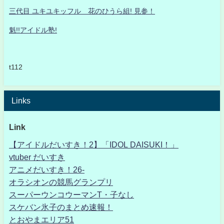
三代目 ユキユキッフル 花のひうら組! 見参！
魁!!アイドル塾!
t112
Links
Link
【アイドルだいすき！2】「IDOL DAISUKI！」
vtuber だいすき
アニメだいすき！26-
オラシオンの競馬グランプリ
スーパーウンコウーマンT・子なし
スケバン氷子のまとめ速報！
とおやまエリア51