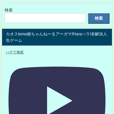
検索
検索
カオスtomo娘ちゃんねーるアーガマ!Haraハラ!未解決人
生ゲーム
ハゲて無双