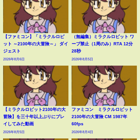
【ファミコン】「ミラクルロピ
（無編集）ミラクルロピット ワ
ット ～2100年の大冒険～」 ダイ
ープ禁止（1周のみ）RTA 12分
ジェスト
28秒
2026年8月6日
2026年8月5日
【ミラクルロピット2100年の大
ファミコン ミラクルロピット
冒険】を三十年以上ぶりにプレ
2100年の大冒険 CM 1987年
イしてみた動画
60fps
2026年8月5日
2026年8月4日