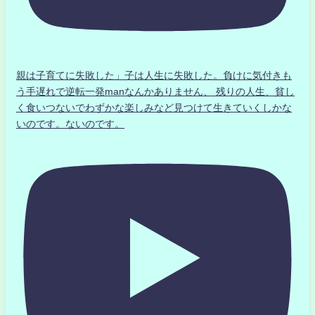
親は子育てに失敗した」子は人生に失敗した。負けに気付きも
う手遅れで逆転一発manなんかありません、 残りの人生、貧し
く食いつないでわずかな楽しみなど見つけて生きていくしかな
いのです。ないのです。