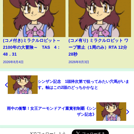
(コメ付き)ミラクルロピット～
(コメ有り) ミラクルロピット ワ
2100年の大冒険～ TAS 4：
ープ禁止（1周のみ）RTA 12分
48．31
28秒
2026年8月4日
2026年8月3日
シンザン記念 1頭枠次第で狙ってみたい穴馬がいま
す。軸はこの2頭のどっちかかなと
雨中の衝撃！女王アーモンドアイ重賞初制覇《シン
ザン記念》
Xでフォローしよう