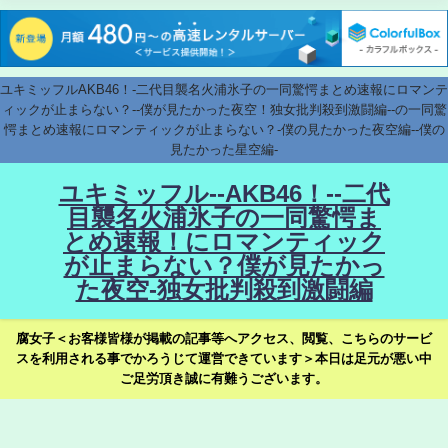
ユキミッフルAKB46！-二代目襲名火浦氷子の一同驚愕まとめ速報にロマンテ
ィックが止まらない？--僕が見たかった夜空！独女批判殺到激闘編--の一同驚
愕まとめ速報にロマンティックが止まらない？-僕の見たかった夜空編--僕の
見たかった星空編-
ユキミッフル--AKB46！--二代
目襲名火浦氷子の一同驚愕ま
とめ速報！にロマンティック
が止まらない？僕が見たかっ
た夜空-独女批判殺到激闘編
腐女子＜お客様皆様が掲載の記事等へアクセス、閲覧、こちらのサービ
スを利用される事でかろうじて運営できています＞本日は足元が悪い中
ご足労頂き誠に有難うございます。