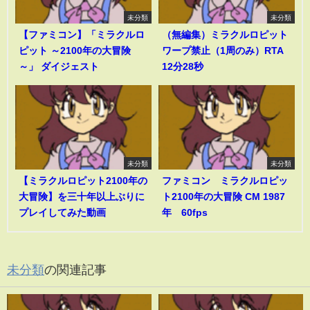
未分類
未分類
【ファミコン】「ミラクルロ
（無編集）ミラクルロピット
ピット ～2100年の大冒険
ワープ禁止（1周のみ）RTA
～」 ダイジェスト
12分28秒
未分類
未分類
【ミラクルロピット2100年の
ファミコン ミラクルロピッ
大冒険】を三十年以上ぶりに
ト2100年の大冒険 CM 1987
プレイしてみた動画
年 60fps
未分類
の関連記事