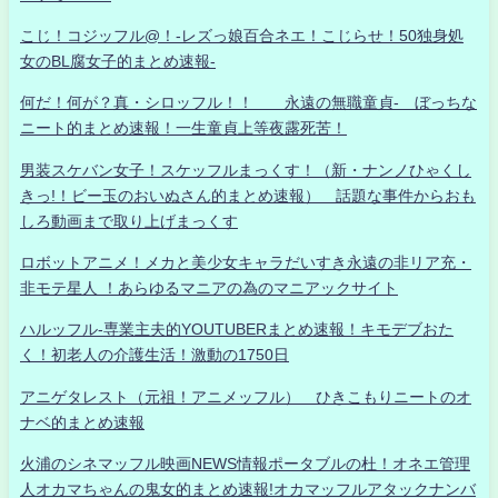
こじ！コジッフル@！-レズっ娘百合ネエ！こじらせ！50独身処
女のBL腐女子的まとめ速報-
何だ！何が？真・シロッフル！！ 永遠の無職童貞- ぼっちな
ニート的まとめ速報！一生童貞上等夜露死苦！
男装スケバン女子！スケッフルまっくす！（新・ナンノひゃくし
きっ!！ビー玉のおいぬさん的まとめ速報） 話題な事件からおも
しろ動画まで取り上げまっくす
ロボットアニメ！メカと美少女キャラだいすき永遠の非リア充・
非モテ星人 ！あらゆるマニアの為のマニアックサイト
ハルッフル-専業主夫的YOUTUBERまとめ速報！キモデブおた
く！初老人の介護生活！激動の1750日
アニゲタレスト（元祖！アニメッフル） ひきこもりニートのオ
ナベ的まとめ速報
火浦のシネマッフル映画NEWS情報ポータブルの杜！オネエ管理
人オカマちゃんの鬼女的まとめ速報!オカマッフルアタックナンバ