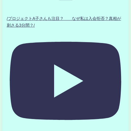
/プロジェクトA子さんも注目？ なぜ私は入会拒否？真相が
刺さる3分間？/