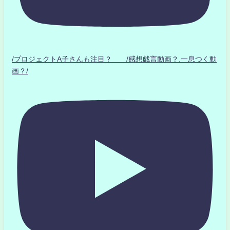
/プロジェクトA子さんも注目？ /感想戯言動画？.一息つく動
画？/