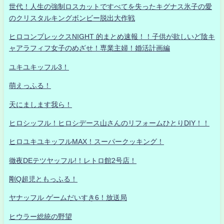
世代！人生の強制ロスカットですべてを失ったキグナス氷子の愛
のクリスタルキングボンビー脱出大作戦
ヒロコンプレックスNIGHT 的まとめ速報！！子供が欲しいど陰キ
ャアラフィフ女子のめざせ！専業主婦！婚活計画編
ユキユキッフル3！
萌えっふる！
天にまします我ら！
ヒロシッフル！ヒロシデース山さんのリフォームひとりDIY！！
ヒロユキユキッフルMAX！スーパークッキング！
徹夜DEテツヤッフル!！レトロ館2号店！
剛Q超児ともっふる！
ヤナッフル ゲームだいすき6！放送局
ヒウラー総統の野望