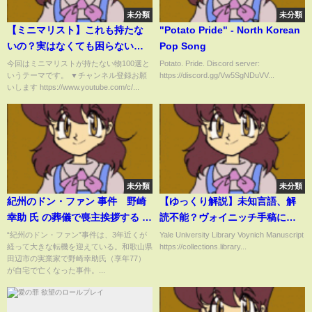
未分類
未分類
【ミニマリスト】これも持たな
"Potato Pride" - North Korean
いの？実はなくても困らない物
Pop Song
100選【ルームルアー/断捨離】
今回はミニマリストが持たない物100選と
Potato. Pride. Discord server:
いうテーマです。 ▼チャンネル登録お願
https://discord.gg/Vw5SgNDuVV...
いします https://www.youtube.com/c/...
未分類
未分類
紀州のドン・ファン 事件 野崎
【ゆっくり解説】未知言語、解
幸助 氏 の葬儀で喪主挨拶する 須
読不能？ヴォイニッチ手稿につ
藤早貴 容疑者 の姿、通夜では怒
いて語るぜ
“紀州のドン・ファン”事件は、3年近くが
Yale University Library Voynich Manuscript
経って大きな転機を迎えている。和歌山県
https://collections.library...
号も｜NEWSポストセブン
田辺市の実業家で野崎幸助氏（享年77）
#Shorts
が自宅で亡くなった事件。...