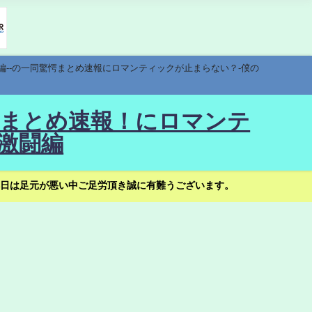
編--の一同驚愕まとめ速報にロマンティックが止まらない？-僕の
驚愕まとめ速報！にロマンテ
激闘編
日は足元が悪い中ご足労頂き誠に有難うございます。