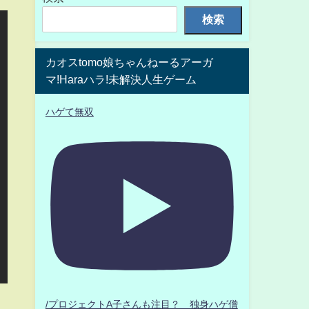
検索
カオスtomo娘ちゃんねーるアーガ
マ!Haraハラ!未解決人生ゲーム
ハゲて無双
/プロジェクトA子さんも注目？ 独身ハゲ僧