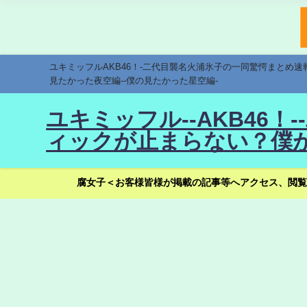
ユキミッフルAKB46！-二代目襲名火浦氷子の一同驚愕まとめ
見たかった夜空編--僕の見たかった星空編-
ユキミッフル--AKB46
ィックが止まらない？僕が
腐女子＜お客様皆様が掲載の記事等へアクセス、閲覧