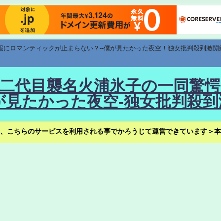
速報にロマンティックが止まらない？--僕が見たかった夜空！独女批判殺到激闘
！--二代目襲名火浦氷子の一同
見たかった夜空-独女批判殺到
、こちらのサービスを利用される事でかろうじて運営できています＞本