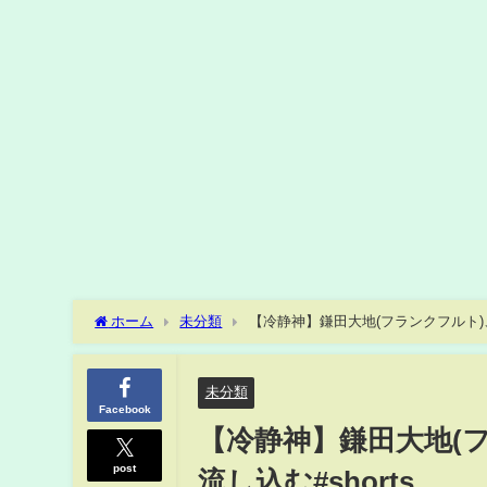
ホーム
未分類
【冷静神】鎌田大地(フランクフルト)、
未分類
Facebook
【冷静神】鎌田大地(
post
流し込む#shorts