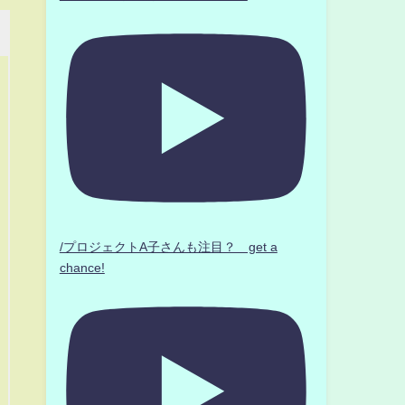
/プロジェクトA子さんも注目？ get a
chance!