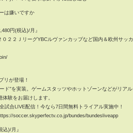
カーは嫌いですか
80円(税込)/月』
ガや２０２２ＪリーグYBCルヴァンカップなど国内＆欧州サッ
oin/
プリが登場！
ィード"を実装。ゲームスタッツやホットゾーンなどがリアル
聴体験をお届けします。
部全試合LIVE配信！今なら7日間無料トライアル実施中！
cer.skyperfectv.co.jp/bundes/bundesliveapp
税込)/月』