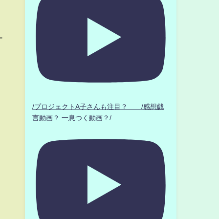
ー
/プロジェクトA子さんも注目？ /感想戯
言動画？.一息つく動画？/