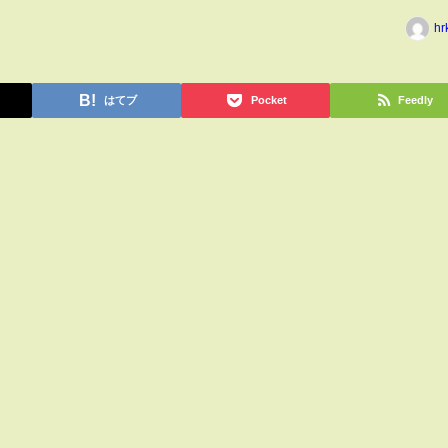
hr
はてブ
Pocket
Feedly