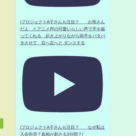
/プロジェクトA子さんも注目？ お母さん
だよ とアニメ声の可愛いらしい声で手を振
ってくれる 起き上がりながら両手をパタパ
タさせて 右へ左へと ダンスする
/プロジェクトA子さんも注目？ なぜ私は
入会拒否？真相が刺さる3分間？/