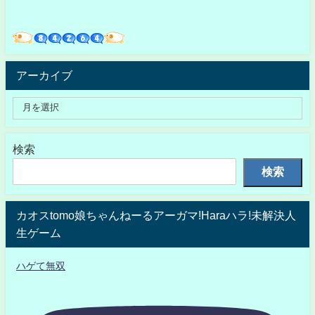
アーカイブ
検索
検索
カオスtomo娘ちゃんねーるアーガマ!Haraハラ!未解決人
生ゲーム
ハゲて無双