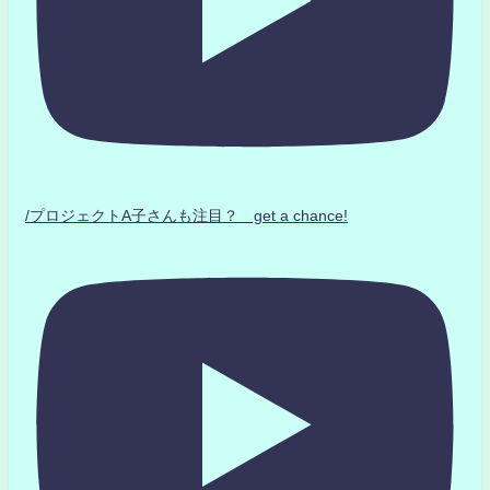
/プロジェクトA子さんも注目？ get a chance!