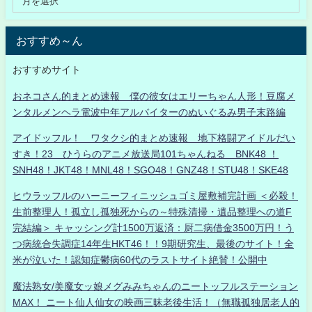
おすすめ～ん
おすすめサイト
おネコさん的まとめ速報 僕の彼女はエリーちゃん人形！豆腐メ
ンタルメンヘラ電波中年アルバイターのぬいぐるみ男子末路編
アイドッフル！ ワタクシ的まとめ速報 地下格闘アイドルだい
すき！23 ひうらのアニメ放送局101ちゃんねる BNK48 ！
SNH48！JKT48！MNL48！SGO48！GNZ48！STU48！SKE48
ヒウラッフルのハーニーフィニッシュゴミ屋敷補完計画 ＜必殺！
生前整理人！孤立し孤独死からの～特殊清掃・遺品整理への道F
完結編＞ キャッシング計1500万返済：厨二病借金3500万円！う
つ病統合失調症14年生HKT46！！9期研究生、最後のサイト！全
米が泣いた！認知症鬱病60代のラストサイト絶賛！公開中
魔法熟女/美魔女ッ娘メグみみちゃんのニートッフルステーション
MAX！ ニート仙人仙女の映画三昧老後生活！（無職孤独居老人的