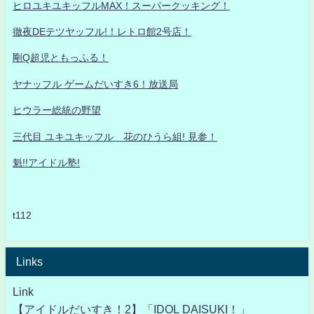
ヒロユキユキッフルMAX！スーパークッキング！
徹夜DEテツヤッフル!！レトロ館2号店！
剛Q超児ともっふる！
ヤナッフル ゲームだいすき6！放送局
ヒウラー総統の野望
三代目 ユキユキッフル 花のひうら組! 見参！
魁!!アイドル塾!
t112
Links
Link
【アイドルだいすき！2】「IDOL DAISUKI！」