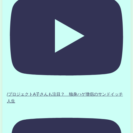
/プロジェクトA子さんも注目？ 独身ハゲ僧侶のサンドイッチ
人生