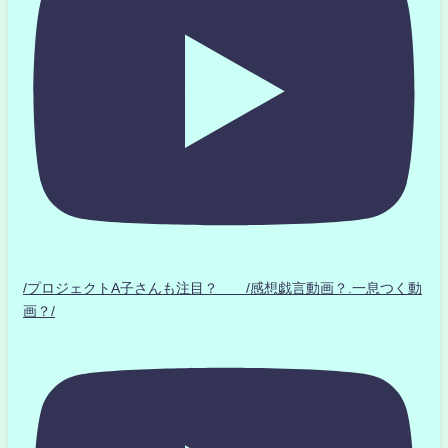
/プロジェクトA子さんも注目？ /感想戯言動画？.一息つく動
画？/