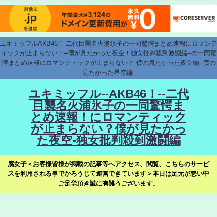
ユキミッフルAKB46！-二代目襲名火浦氷子の一同驚愕まとめ速報にロマンテ
ィックが止まらない？--僕が見たかった夜空！独女批判殺到激闘編--の一同驚
愕まとめ速報にロマンティックが止まらない？-僕の見たかった夜空編--僕の
見たかった星空編-
ユキミッフル--AKB46！--二代
目襲名火浦氷子の一同驚愕ま
とめ速報！にロマンティック
が止まらない？僕が見たかっ
た夜空-独女批判殺到激闘編
腐女子＜お客様皆様が掲載の記事等へアクセス、閲覧、こちらのサービ
スを利用される事でかろうじて運営できています＞本日は足元が悪い中
ご足労頂き誠に有難うございます。