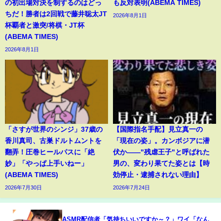
の初出場対決を制するのはどっ
も反対表明(ABEMA TIMES)
ちだ！勝者は2回戦で藤井聡太JT
2026年8月1日
杯覇者と激突/将棋・JT杯
(ABEMA TIMES)
2026年8月1日
「さすが世界のシンジ」37歳の
【国際指名手配】見立真一の
香川真司、古巣ドルトムントを
「現在の姿」。カンボジアに潜
翻弄！圧巻ヒールパスに「絶
伏か――"残虐王子"と呼ばれた
妙」「やっぱ上手いねー」
男の、変わり果てた姿とは【時
(ABEMA TIMES)
効停止・逮捕されない理由】
2026年7月30日
2026年7月24日
ASMR配信者「気持ちいいですか～？」ワイ「なん