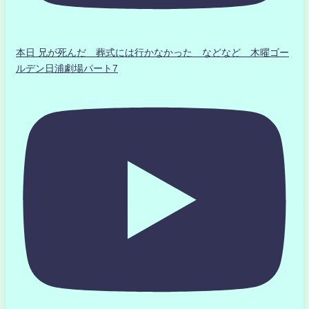
本日 兄が死んだ 葬式には行かなかった などなど 木曜ゴー
ルデン日浦劇場パート7