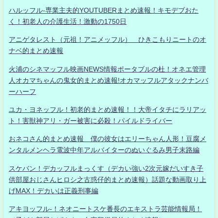
ハルッフル-専業主夫的YOUTUBERまとめ速報！キモデブおた
く！初老人の介護生活！激動の1750日
アニゲタレスト（元祖！アニメッフル） ひきこもりニートのオ
ナベ的まとめ速報
火浦のシネマッフル映画NEWS情報ポータブルの杜！オネエ管理
人オカマちゃんの鬼女的まとめ速報!オカマッフルアタックナンバ
ーハーフ
ユカ・ヨネッフル！初老的まとめ速報！！大帝イタチにラリアッ
ト！害獣神アリ・ガー被害に必殺！パイルドライバー
おネコさん的まとめ速報 僕の彼女はエリーちゃん人形！豆腐メ
ンタルメンヘラ電波中年アルバイターのぬいぐるみ男子末路編
スケバン！デカッフルまっくす（デカい強い2次元嫁だいすき子
供部屋おじさんヒロシ之古惑仔的まとめ速報）話題な動画取り上
げMAX！デカいは正義刑事編
アキヨッフル-！ネオニートスケ番長のエキストラ芸能情報局！