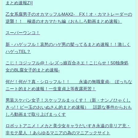
まとめ速報Z)]
乙女系腐男子のオカマッフルMAX2- FX！オ・カマトレーダーの
逆襲！！ 極道のオカマたち編（おもしろ動画まとめ速報）
スーパーウンコ！
新・ハゲッフル！哀愁のハゲ男の髪ってるまとめ速報！！激しく
ハゲっTEL？
こじ！コジッフル@！-レズっ娘百合ネエ！こじらせ！50独身処
女のBL腐女子的まとめ速報-
何だ！何が？真・シロッフル！！ 永遠の無職童貞- ぼっちな
ニート的まとめ速報！一生童貞上等夜露死苦！
男装スケバン女子！スケッフルまっくす！（新・ナンノひゃくし
きっ!！ビー玉のおいぬさん的まとめ速報） 話題な事件からおも
しろ動画まで取り上げまっくす
ロボットアニメ！メカと美少女キャラだいすき永遠の非リア充・
非モテ星人 ！あらゆるマニアの為のマニアックサイト