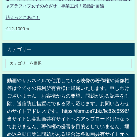
ャアラフィフ女子のめざせ！専業主婦！婚活計画編
萌えっとこあに！
t112-1000ｍ
カテゴリー
動画やサムネイルで使用している映像の著作権や肖像権
等は全てその権利所有者様に帰属いたします。申しわけ
ございません。お客様からの要望、問題がある記事を削
除、送信防止措置にできる限り応じます。お問い合わせ
のサイトアドレスです。 https://form.os7.biz/f/c82c6596/
当サイトは各動画共有サイトへのアップロードは行なっ
ておりません、著作権の侵害を目的としていません、埋
め込み動画等に問題がある場合は各動画共有サイト元へ