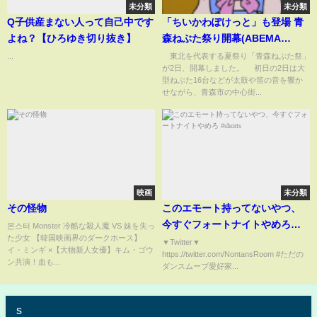
未分類
未分類
Q子供産まない人って自己中です
「ちいかわぽけっと」も登場 青
よね？【ひろゆき切り抜き】
森ねぶた祭り開幕(ABEMA
TIMES)
...
東北を代表する夏祭り「青森ねぶた祭」
が2日、開幕しました。 初日の2日は大
型ねぶた16台などが太鼓や笛の音を響か
せながら、青森市の中心街...
映画
未分類
その怪物
このエモート持ってないやつ、
今すぐフォートナイトやめろ
몬스터 Monster 冷酷な殺人魔 VS 妹を失っ
た少女 【韓国映画界のダークホース】
#shorts
▼Twitter▼
イ・ミンギ ×【大物新人女優】キム・ゴウ
https://twitter.com/NontansRoom #ただの
ン共演！血も...
ダンスムーブ愛好家...
s