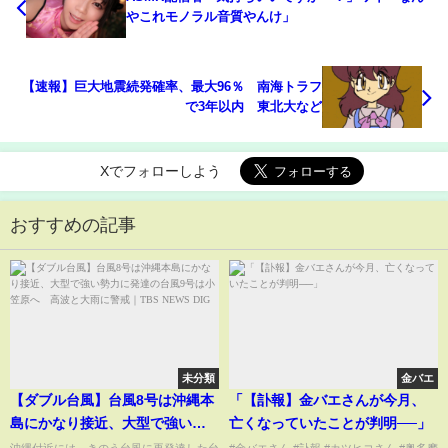
やこれモノラル音質やんけ」
【速報】巨大地震続発確率、最大96％ 南海トラフ
で3年以内 東北大など
Xでフォローしよう
おすすめの記事
未分類
金バエ
【ダブル台風】台風8号は沖縄本
「【訃報】金バエさんが今月、
島にかなり接近、大型で強い勢
亡くなっていたことが判明──」
力に発達の台風9号は小笠原へ