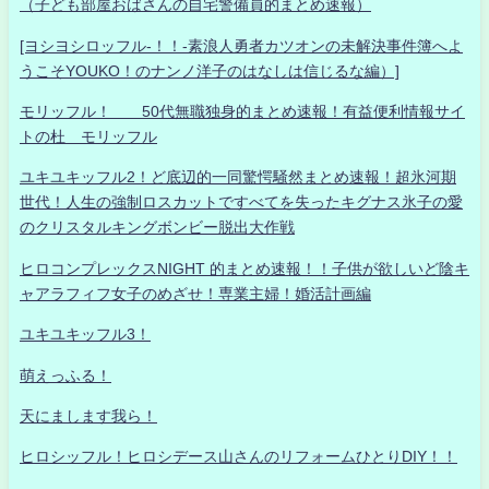
（子ども部屋おばさんの自宅警備員的まとめ速報）
[ヨシヨシロッフル-！！-素浪人勇者カツオンの未解決事件簿へよ
うこそYOUKO！のナンノ洋子のはなしは信じるな編）]
モリッフル！ 50代無職独身的まとめ速報！有益便利情報サイ
トの杜 モリッフル
ユキユキッフル2！ど底辺的一同驚愕騒然まとめ速報！超氷河期
世代！人生の強制ロスカットですべてを失ったキグナス氷子の愛
のクリスタルキングボンビー脱出大作戦
ヒロコンプレックスNIGHT 的まとめ速報！！子供が欲しいど陰キ
ャアラフィフ女子のめざせ！専業主婦！婚活計画編
ユキユキッフル3！
萌えっふる！
天にまします我ら！
ヒロシッフル！ヒロシデース山さんのリフォームひとりDIY！！