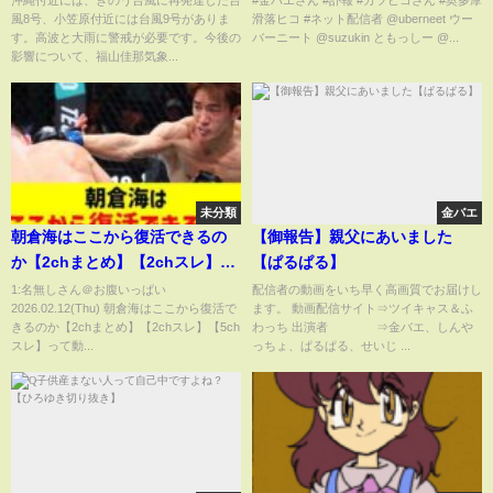
沖縄付近には、きのう台風に再発達した台
#金バエさん #訃報 #カツヒコさん #奥多摩
風8号、小笠原付近には台風9号がありま
滑落ヒコ #ネット配信者 @uberneet ウー
高波と大雨に警戒｜
す。高波と大雨に警戒が必要です。今後の
バーニート @suzukin ともっしー @...
TBS NEWS DIG
影響について、福山佳那気象...
未分類
金バエ
朝倉海はここから復活できるの
【御報告】親父にあいました
か【2chまとめ】【2chスレ】
【ぱるぱる】
【5chスレ】
1:名無しさん＠お腹いっぱい
配信者の動画をいち早く高画質でお届けし
2026.02.12(Thu) 朝倉海はここから復活で
ます。 動画配信サイト⇒ツイキャス＆ふ
きるのか【2chまとめ】【2chスレ】【5ch
わっち 出演者 ⇒金バエ、しんや
スレ】って動...
っちょ、ぱるぱる、せいじ ...