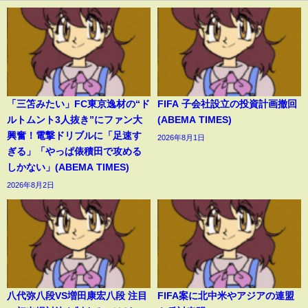
「三笘みたい」FC東京逸材の“ド
FIFA 子会社設立の投資計画撤回
ルトムント3人抜き”にファン大
(ABEMA TIMES)
興奮！電撃ドリブルに「足速す
2026年8月1日
ぎる」「やっぱ俵積田で攻める
しかない」(ABEMA TIMES)
2026年8月2日
八代弥八段VS増田康宏八段 注目
FIFA案に北中米やアジアの連盟