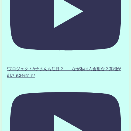
/プロジェクトA子さんも注目？ なぜ私は入会拒否？真相が
刺さる3分間？/