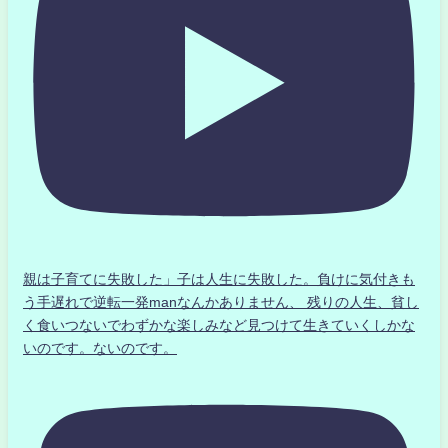
親は子育てに失敗した」子は人生に失敗した。負けに気付きも
う手遅れで逆転一発manなんかありません、 残りの人生、貧し
く食いつないでわずかな楽しみなど見つけて生きていくしかな
いのです。ないのです。