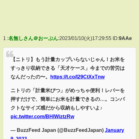
1 :
名無しさん＠おーぷん
:2023/01/10(火)17:29:55 ID:
9AAe
【ニトリ】もう計量カップいらないじゃん！お米を
すっきり収納できる「天才ケース」今までの苦労は
なんだったの〜。
https://t.co/I29CtXxTnw
ニトリの「計量米びつ」がめっちゃ便利！レバーを
押すだけで、簡単にお米を計量できるの…。コンパ
クトなサイズ感だから収納もしやすいよ♪
pic.twitter.com/BHlWiztzRw
— BuzzFeed Japan (@BuzzFeedJapan)
January
9, 2023