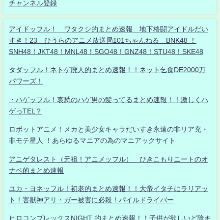
チャンネル登録
アイドッフル！ ワタクシ的まとめ速報 地下格闘アイドルだい
すき！23 ひうらのアニメ放送局101ちゃんねる BNK48 ！
SNH48！JKT48！MNL48！SGO48！GNZ48！STU48！SKE48
タダッフル！ネトゲ廃人的まとめ速報！！ネット乞食DE2000万
パワーズ！
・ハゲッフル！哀愁のハゲ男の髪ってるまとめ速報！！激しくハ
ゲっTEL？
ロボットアニメ！メカと美少女キャラだいすき永遠の非リア充・
非モテ星人 ！あらゆるマニアの為のマニアックサイト
アニゲタレスト（元祖！アニメッフル） ひきこもりニートのオ
ナベ的まとめ速報
ユカ・ヨネッフル！初老的まとめ速報！！大帝イタチにラリアッ
ト！害獣神アリ・ガー被害に必殺！パイルドライバー
ヒロコンプレックスNIGHT 的まとめ速報！！子供が欲しいど陰キ