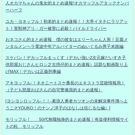
人オカマちゃんの鬼女的まとめ速報!オカマッフルアタックナンバ
ーハーフ
ユカ・ヨネッフル！初老的まとめ速報！！大帝イタチにラリアッ
ト！害獣神アリ・ガー被害に必殺！パイルドライバー
おネコさん的まとめ速報 僕の彼女はエリーちゃん人形！豆腐メ
ンタルメンヘラ電波中年アルバイターのぬいぐるみ男子末路編
スケバン！デカッフルまっくす（デカい強い2次元嫁だいすき子
供部屋おじさんヒロシ之古惑仔的まとめ速報）話題な動画取り上
げMAX！デカいは正義刑事編
アキヨッフル-！ネオニートスケ番長のエキストラ芸能情報局！
（子ども部屋おばさんの自宅警備員的まとめ速報）
[ヨシヨシロッフル-！！-素浪人勇者カツオンの未解決事件簿へよ
うこそYOUKO！のナンノ洋子のはなしは信じるな編）]
モリッフル！ 50代無職独身的まとめ速報！有益便利情報サイ
トの杜 モリッフル