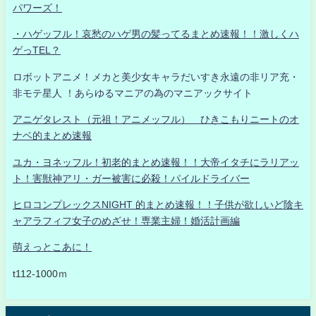
パワーズ！
・ハゲッフル！哀愁のハゲ男の髪ってるまとめ速報！！激しくハ
ゲっTEL？
ロボットアニメ！メカと美少女キャラだいすき永遠の非リア充・
非モテ星人 ！あらゆるマニアの為のマニアックサイト
アニゲタレスト（元祖！アニメッフル） ひきこもりニートのオ
ナベ的まとめ速報
ユカ・ヨネッフル！初老的まとめ速報！！大帝イタチにラリアッ
ト！害獣神アリ・ガー被害に必殺！パイルドライバー
ヒロコンプレックスNIGHT 的まとめ速報！！子供が欲しいど陰キ
ャアラフィフ女子のめざせ！専業主婦！婚活計画編
萌えっとこあに！
t112-1000ｍ