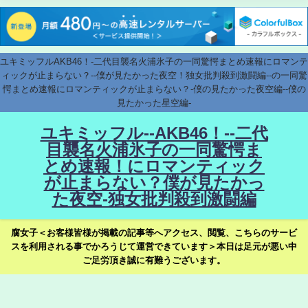
ユキミッフルAKB46！-二代目襲名火浦氷子の一同驚愕まとめ速報にロマンテ
ィックが止まらない？--僕が見たかった夜空！独女批判殺到激闘編--の一同驚
愕まとめ速報にロマンティックが止まらない？-僕の見たかった夜空編--僕の
見たかった星空編-
ユキミッフル--AKB46！--二代
目襲名火浦氷子の一同驚愕ま
とめ速報！にロマンティック
が止まらない？僕が見たかっ
た夜空-独女批判殺到激闘編
腐女子＜お客様皆様が掲載の記事等へアクセス、閲覧、こちらのサービ
スを利用される事でかろうじて運営できています＞本日は足元が悪い中
ご足労頂き誠に有難うございます。