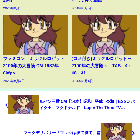
2026年8月5日
2026年8月5日
ファミコン ミラクルロピット
(コメ付き)ミラクルロピット～
2100年の大冒険 CM 1987年
2100年の大冒険～ TAS 4：
60fps
48．31
2026年8月4日
2026年8月4日
ルパン三世 CM【14本】昭和 - 平成 - 令和｜ESSO バ
イク王～マクドナルド｜Lupin The Third TV
Commercials Ad Spot
マックデリバリー「マックは寝て待て」篇