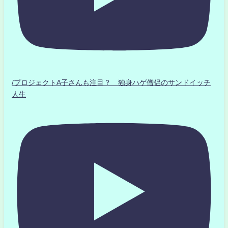
/プロジェクトA子さんも注目？ 独身ハゲ僧侶のサンドイッチ
人生