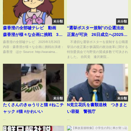
未分類
未分類
森香澄の全部嘘テレビ 動画
“選挙ポスター規制”の公選法改
森香澄が様々な企画に挑戦 3月
正案が可決 26日成立へ(2025年
26日
3月25日)
森香澄の全部嘘テレビ 2025年3月26日
不適切な選挙ポスターを規制する公職選
内容：森香澄が様々な企画に挑戦出演者：
挙法の改正案が参議院の政治改革に関する
森香澄 ほか Source: http://waraima...
特別委員会で与野党の賛成多数で可決され
ました。 自民党 逢沢衆院...
未分類
未分類
たくさんのきゅうりと猫 #ねこチ
N党立花氏を書類送検 つきまと
ャック #猫 #かわいい
い容疑 警視庁
...
...