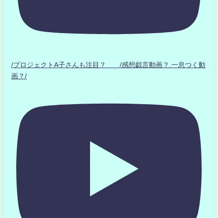
/プロジェクトA子さんも注目？ /感想戯言動画？.一息つく動
画？/