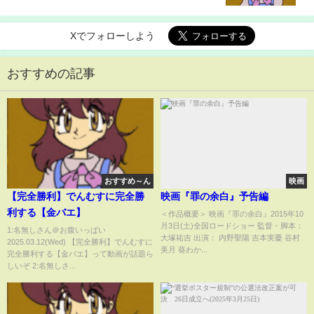
Xでフォローしよう
おすすめの記事
おすすめ～ん
映画
【完全勝利】でんむすに完全勝
映画『罪の余白』予告編
利する【金バエ】
＜作品概要＞ 映画『罪の余白』2015年10
月3日(土)全国ロードショー 監督・脚本：
1:名無しさん＠お腹いっぱい
大塚祐吉 出演： 内野聖陽 吉本実憂 谷村
2025.03.12(Wed) 【完全勝利】でんむすに
美月 葵わか...
完全勝利する【金バエ】って動画が話題ら
しいぞ 2:名無しさ...