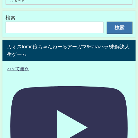
検索
検索
カオスtomo娘ちゃんねーるアーガマ!Haraハラ!未解決人
生ゲーム
ハゲて無双