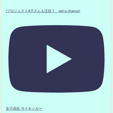
/プロジェクトA子さんも注目？ get a chance!
女子高生 サイキッカー