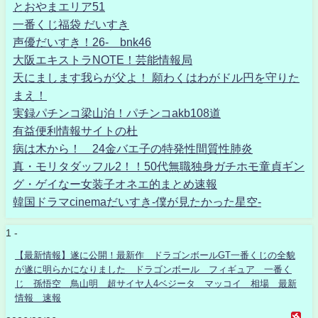
とおやまエリア51
一番くじ福袋 だいすき
声優だいすき！26- bnk46
大阪エキストラNOTE！芸能情報局
天にまします我らが父よ！ 願わくはわがドル円を守りた
まえ！
実録パチンコ梁山泊！パチンコakb108道
有益便利情報サイトの杜
病は木から！ 24金バエ子の特発性間質性肺炎
真・モリタダッフル2！！50代無職独身ガチホモ童貞ギン
グ・ゲイなー女装子オネエ的まとめ速報
韓国ドラマcinemaだいすき-僕が見たかった星空-
1 -
【最新情報】遂に公開！最新作 ドラゴンボールGT一番くじの全貌
が遂に明らかになりました ドラゴンボール フィギュア 一番く
じ 孫悟空 鳥山明 超サイヤ人4ベジータ マッコイ 相場 最新
情報 速報