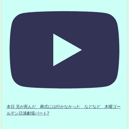
本日 兄が死んだ 葬式には行かなかった などなど 木曜ゴー
ルデン日浦劇場パート7