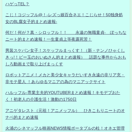
ハゲっTEL？
こじ！コジッフル@！-レズっ娘百合ネエ！こじらせ！50独身処
女のBL腐女子的まとめ速報-
何だ！何が？真・シロッフル！！ 永遠の無職童貞- ぼっちな
ニート的まとめ速報！一生童貞上等夜露死苦！
男装スケバン女子！スケッフルまっくす！（新・ナンノひゃくし
きっ!！ビー玉のおいぬさん的まとめ速報） 話題な事件からおも
しろ動画まで取り上げまっくす
ロボットアニメ！メカと美少女キャラだいすき永遠の非リア充・
非モテ星人 ！あらゆるマニアの為のマニアックサイト
ハルッフル-専業主夫的YOUTUBERまとめ速報！キモデブおた
く！初老人の介護生活！激動の1750日
アニゲタレスト（元祖！アニメッフル） ひきこもりニートのオ
ナベ的まとめ速報
火浦のシネマッフル映画NEWS情報ポータブルの杜！オネエ管理