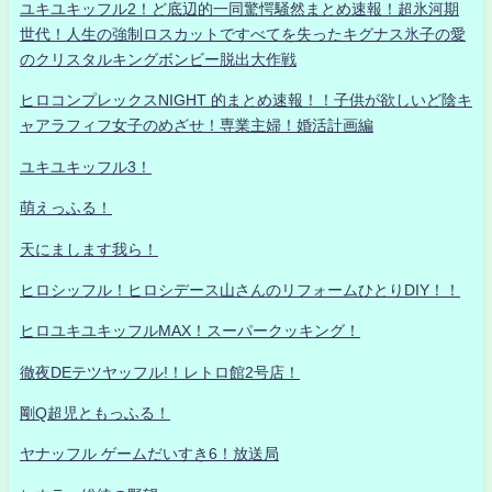
ユキユキッフル2！ど底辺的一同驚愕騒然まとめ速報！超氷河期
世代！人生の強制ロスカットですべてを失ったキグナス氷子の愛
のクリスタルキングボンビー脱出大作戦
ヒロコンプレックスNIGHT 的まとめ速報！！子供が欲しいど陰キ
ャアラフィフ女子のめざせ！専業主婦！婚活計画編
ユキユキッフル3！
萌えっふる！
天にまします我ら！
ヒロシッフル！ヒロシデース山さんのリフォームひとりDIY！！
ヒロユキユキッフルMAX！スーパークッキング！
徹夜DEテツヤッフル!！レトロ館2号店！
剛Q超児ともっふる！
ヤナッフル ゲームだいすき6！放送局