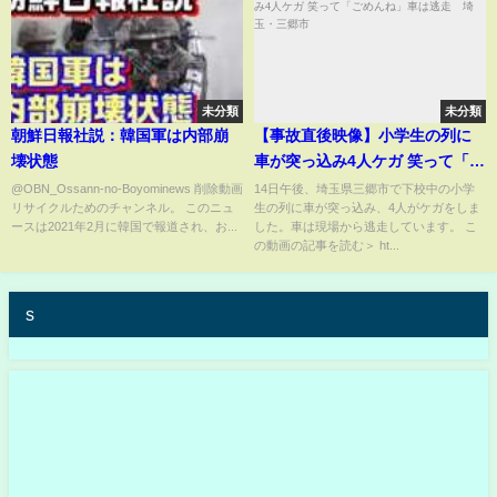
未分類
未分類
朝鮮日報社説：韓国軍は内部崩
【事故直後映像】小学生の列に
壊状態
車が突っ込み4人ケガ 笑って「ご
めんね」車は逃走 埼玉・三郷
​@OBN_Ossann-no-Boyominews 削除動画
14日午後、埼玉県三郷市で下校中の小学
リサイクルためのチャンネル。 このニュ
生の列に車が突っ込み、4人がケガをしま
市
ースは2021年2月に韓国で報道され、お...
した。車は現場から逃走しています。 こ
の動画の記事を読む＞ ht...
s