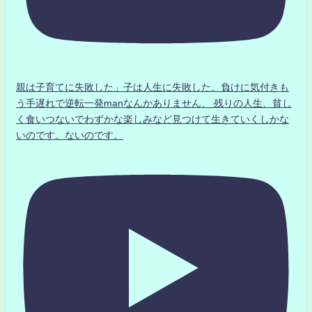
親は子育てに失敗した」子は人生に失敗した。負けに気付きも
う手遅れで逆転一発manなんかありません、 残りの人生、貧し
く食いつないでわずかな楽しみなど見つけて生きていくしかな
いのです。ないのです。