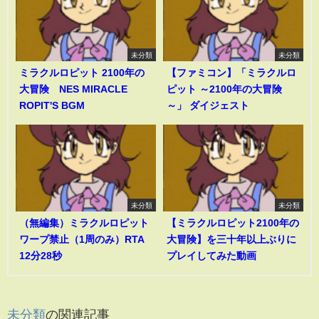
未分類
未分類
ミラクルロピット 2100年の
【ファミコン】「ミラクルロ
大冒険 NES MIRACLE
ピット ～2100年の大冒険
ROPIT'S BGM
～」 ダイジェスト
未分類
未分類
（無編集）ミラクルロピット
【ミラクルロピット2100年の
ワープ禁止（1周のみ）RTA
大冒険】を三十年以上ぶりに
12分28秒
プレイしてみた動画
未分類
の関連記事