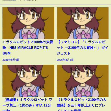
ミラクルロピット 2100年の大冒
【ファミコン】「ミラクルロピ
険 NES MIRACLE ROPIT'S
ット ～2100年の大冒険～」 ダイ
BGM
ジェスト
2026年8月6日
2026年8月6日
（無編集）ミラクルロピット ワ
【ミラクルロピット2100年の大
ープ禁止（1周のみ）RTA 12分
冒険】を三十年以上ぶりにプレ
28秒
イしてみた動画