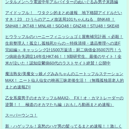
ンタルメンヘラ電波中年アルバイターのぬいぐるみ男子末路編
アイドッフル！ ワタクシ的まとめ速報 地下格闘アイドルだい
すき！23 ひうらのアニメ放送局101ちゃんねる BNK48 ！
SNH48！JKT48！MNL48！SGO48！GNZ48！STU48！SKE48
ヒウラッフルのハーニーフィニッシュゴミ屋敷補完計画 ＜必殺！
生前整理人！孤立し孤独死からの～特殊清掃・遺品整理への道F
完結編＞ キャッシング計1500万返済：厨二病借金3500万円！う
つ病統合失調症14年生HKT46！！9期研究生、最後のサイト！全
米が泣いた！認知症鬱病60代のラストサイト絶賛！公開中
魔法熟女/美魔女ッ娘メグみみちゃんのニートッフルステーション
MAX！ ニート仙人仙女の映画三昧老後生活！（無職孤独居老人的
まとめ速報Z)]
乙女系腐男子のオカマッフルMAX2- FX！オ・カマトレーダーの
逆襲！！ 極道のオカマたち編（おもしろ動画まとめ速報）
スーパーウンコ！
新・ハゲッフル！哀愁のハゲ男の髪ってるまとめ速報！！激しく