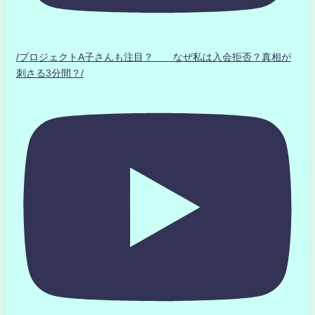
/プロジェクトA子さんも注目？ なぜ私は入会拒否？真相が
刺さる3分間？/