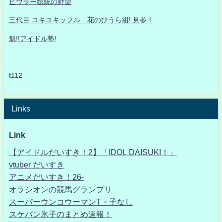
ヒウラー総統の野望
三代目 ユキユキッフル 花のひうら組! 見参！
魁!!アイドル塾!
t112
Links
Link
【アイドルだいすき！2】「IDOL DAISUKI！」
vtuber だいすき
アニメだいすき！26-
オラシオンの競馬グランプリ
スーパーウンコウーマンT・子なし
スケバン氷子のまとめ速報！