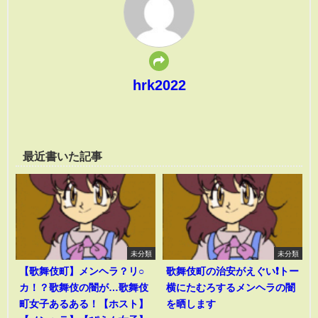
hrk2022
最近書いた記事
未分類
未分類
【歌舞伎町】メンヘラ？リ○
歌舞伎町の治安がえぐい❗️トー
カ！？歌舞伎の闇が…歌舞伎
横にたむろするメンヘラの闇
町女子あるある！【ホスト】
を晒します