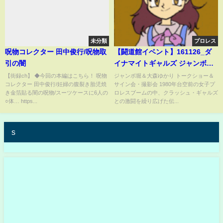
未分類
プロレス
呪物コレクター 田中俊行/呪物取
【闘道館イベント】161126_ダ
引の闇
イナマイトギャルズ ジャンボ堀
＆大森ゆかり トークショー＆サ
【街録ch】 ◆今回の本編はこちら！ 呪物
ジャンボ堀＆大森ゆかり トークショー＆
コレクター 田中俊行/妊婦の腹裂き胎児焼
サイン会・撮影会 1980年台空前の女子プ
イン会・撮影会
き金箔貼る闇の呪物/スーツケースに6人の
ロレスブームの中、クラッシュ・ギャルズ
○体… https...
との激闘を繰り広げた伝...
s