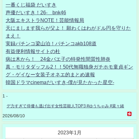
一番くじ福袋 だいすき
声優だいすき！26- bnk46
大阪エキストラNOTE！芸能情報局
天にまします我らが父よ！ 願わくはわがドル円を守りた
まえ！
実録パチンコ梁山泊！パチンコakb108道
有益便利情報サイトの杜
病は木から！ 24金バエ子の特発性間質性肺炎
真・モリタダッフル2！！50代無職独身ガチホモ童貞ギン
グ・ゲイなー女装子オネエ的まとめ速報
韓国ドラマcinemaだいすき-僕が見たかった星空-
1 -
デ力すぎて俳優も逃げ出す女性芸能人TOP3 #ゆうちゃみ #菜々緒
2026/08/10
2023年1月