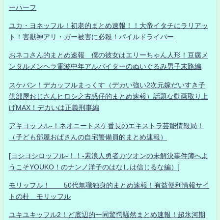
ーハーフ
ユカ・ヨネッフル！初老的まとめ速報！！大帝イタチにラリアッ
ト！害獣神アリ・ガー被害に必殺！パイルドライバー
おネコさん的まとめ速報 僕の彼女はエリーちゃん人形！豆腐メ
ンタルメンヘラ電波中年アルバイターのぬいぐるみ男子末路編
スケバン！デカッフルまっくす（デカい強い2次元嫁だいすき子
供部屋おじさんヒロシ之古惑仔的まとめ速報）話題な動画取り上
げMAX！デカいは正義刑事編
アキヨッフル-！ネオニートスケ番長のエキストラ芸能情報局！
（子ども部屋おばさんの自宅警備員的まとめ速報）
[ヨシヨシロッフル-！！-素浪人勇者カツオンの未解決事件簿へよ
うこそYOUKO！のナンノ洋子のはなしは信じるな編）]
モリッフル！ 50代無職独身的まとめ速報！有益便利情報サイ
トの杜 モリッフル
ユキユキッフル2！ど底辺的一同驚愕騒然まとめ速報！超氷河期