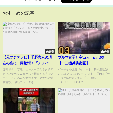
おすすめの記事
未分類
未分類
【元フジテレビ】千野志麻の現
ブルマ女子と宇宙人 part03
在の姿に一同驚愕！「チノパ
【十三機兵防衛圏】
ン」が人気絶頂中に起こした事
速報です！ 普段ニュースを伝える女子ア
バーチャル漂流パイロット、舞米豊世(ま
ナウンサーの ニュースを紹介する『ANA
いこめ とよよ)でございます！ ▽PS4「十
故の真相に驚きを隠せない...
ニュース』 みんな大好き女子アナの恋愛
三機兵防衛圏」実況プレイ動画
事情や、 最新ニュースを...
©ATLUS ©SEGA こ...