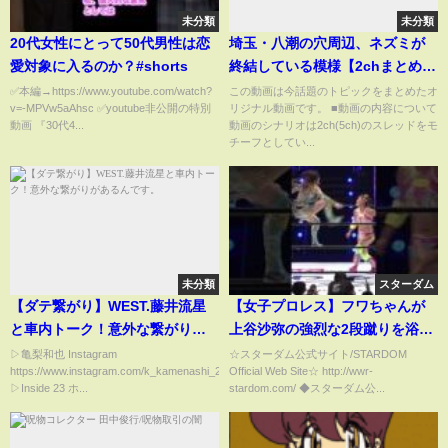
未分類
未分類
20代女性にとって50代男性は恋
埼玉・八潮の穴周辺、ネズミが
愛対象に入るのか？#shorts
終結している模様【2chまとめ】
【2chスレ】【5chスレ】
✅本編→https://www.youtube.com/watch?
この動画は今話題のトピックをまとめたオ
v=-MPVw5aAhsc ✅youtube非公開の特別
リジナル動画です。 ■動画の内容について
動画 『30代4...
動画のシナリオは2ch(5ch)のスレッドをモ
チーフとしてい...
未分類
スターダム
【ダテ繋がり】WEST.藤井流星
【女子プロレス】フワちゃんが
と車内トーク！意外な繋がりが
上谷沙弥の強烈な2段蹴りを浴び
あるんです。
る！【スターダム】
▷亀梨和也 Instagram
☆スターダム公式サイト/STARDOM
https://www.instagram.com/k_kamenashi_23
Official Web Site☆ http://wwr-
▷Inside 23 ホ...
stardom.com/ ◆スターダム公...