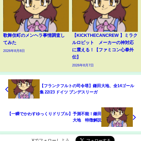
歌舞伎町のメンヘラ事情調査し
【KICKTHECANCREW 】ミラク
てみた
ルロピット メーカーの神対応
に震える！【ファミコン心拳外
2026年8月8日
伝】
2026年8月7日
【フランクフルトの司令塔】鎌田大地、全14ゴール
集 22/23 ドイツ ブンデスリーガ
【一瞬でかわすゆっくりドリブル】予測不能！鎌田
大地 特徴解説
Xでフォローしよう