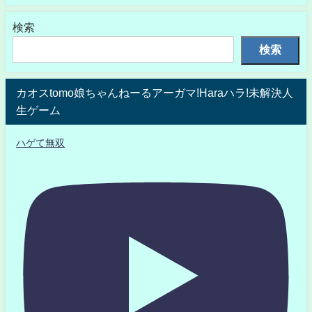
検索
検索
カオスtomo娘ちゃんねーるアーガマ!Haraハラ!未解決人
生ゲーム
ハゲて無双