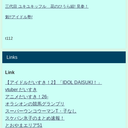
三代目 ユキユキッフル 花のひうら組! 見参！
魁!!アイドル塾!
t112
Links
Link
【アイドルだいすき！2】「IDOL DAISUKI！」
vtuber だいすき
アニメだいすき！26-
オラシオンの競馬グランプリ
スーパーウンコウーマンT・子なし
スケバン氷子のまとめ速報！
とおやまエリア51