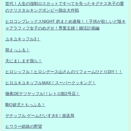
世代！人生の強制ロスカットですべてを失ったキグナス氷子の愛
のクリスタルキングボンビー脱出大作戦
ヒロコンプレックスNIGHT 的まとめ速報！！子供が欲しいど陰キ
ャアラフィフ女子のめざせ！専業主婦！婚活計画編
ユキユキッフル3！
萌えっふる！
天にまします我ら！
ヒロシッフル！ヒロシデース山さんのリフォームひとりDIY！！
ヒロユキユキッフルMAX！スーパークッキング！
徹夜DEテツヤッフル!！レトロ館2号店！
剛Q超児ともっふる！
ヤナッフル ゲームだいすき6！放送局
ヒウラー総統の野望