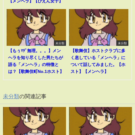
【メンヘラ】【ぴえん女子】
未分類
未分類
【もぅﾏﾁﾞ無理。。。】メン
【歌舞伎】ホストクラブに多
ヘラを知り尽くした男たちが
く息している「メンヘラ」に
語る「メンヘラ」の特徴と
ついて話してみました。【ホ
は？【歌舞伎町No.1ホスト】
スト】【メンヘラ】
未分類
の関連記事