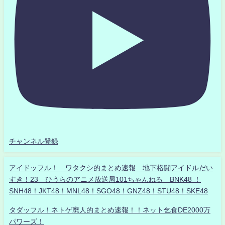
チャンネル登録
アイドッフル！ ワタクシ的まとめ速報 地下格闘アイドルだい
すき！23 ひうらのアニメ放送局101ちゃんねる BNK48 ！
SNH48！JKT48！MNL48！SGO48！GNZ48！STU48！SKE48
タダッフル！ネトゲ廃人的まとめ速報！！ネット乞食DE2000万
パワーズ！