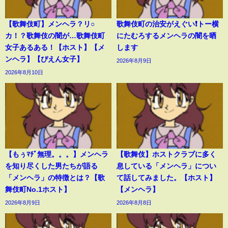
【歌舞伎町】メンヘラ？リ○
歌舞伎町の治安がえぐい❗️トー横
カ！？歌舞伎の闇が…歌舞伎町
にたむろするメンヘラの闇を晒
女子あるある！【ホスト】【メ
します
ンヘラ】【ぴえん女子】
2026年8月9日
2026年8月10日
【もぅﾏﾁﾞ無理。。。】メンヘラ
【歌舞伎】ホストクラブに多く
を知り尽くした男たちが語る
息している「メンヘラ」につい
「メンヘラ」の特徴とは？【歌
て話してみました。【ホスト】
舞伎町No.1ホスト】
【メンヘラ】
2026年8月9日
2026年8月8日