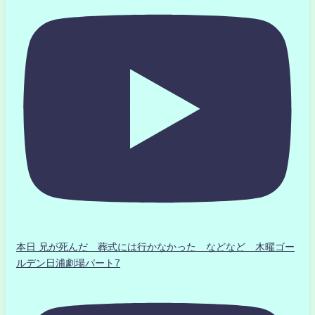
本日 兄が死んだ 葬式には行かなかった などなど 木曜ゴー
ルデン日浦劇場パート7