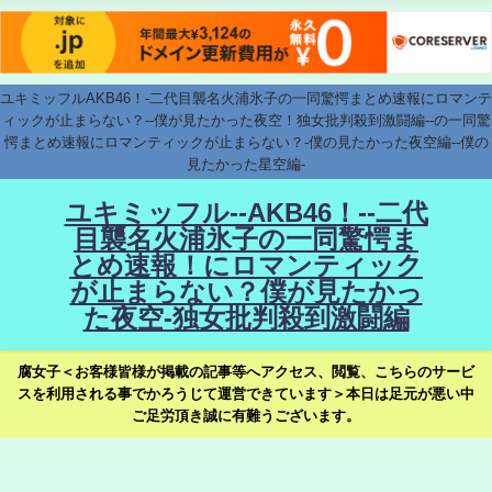
ユキミッフルAKB46！-二代目襲名火浦氷子の一同驚愕まとめ速報にロマンテ
ィックが止まらない？--僕が見たかった夜空！独女批判殺到激闘編--の一同驚
愕まとめ速報にロマンティックが止まらない？-僕の見たかった夜空編--僕の
見たかった星空編-
ユキミッフル--AKB46！--二代
目襲名火浦氷子の一同驚愕ま
とめ速報！にロマンティック
が止まらない？僕が見たかっ
た夜空-独女批判殺到激闘編
腐女子＜お客様皆様が掲載の記事等へアクセス、閲覧、こちらのサービ
スを利用される事でかろうじて運営できています＞本日は足元が悪い中
ご足労頂き誠に有難うございます。