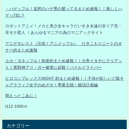
・ハゲッフル！哀愁のハゲ男の髪ってるまとめ速報！！激しくハ
ゲっTEL？
ロボットアニメ！メカと美少女キャラだいすき永遠の非リア充・
非モテ星人 ！あらゆるマニアの為のマニアックサイト
アニゲタレスト（元祖！アニメッフル） ひきこもりニートのオ
ナベ的まとめ速報
ユカ・ヨネッフル！初老的まとめ速報！！大帝イタチにラリアッ
ト！害獣神アリ・ガー被害に必殺！パイルドライバー
ヒロコンプレックスNIGHT 的まとめ速報！！子供が欲しいど陰キ
ャアラフィフ女子のめざせ！専業主婦！婚活計画編
萌えっとこあに！
t112-1000ｍ
カテゴリー