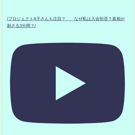
/プロジェクトA子さんも注目？ なぜ私は入会拒否？真相が
刺さる3分間？/