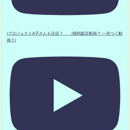
/プロジェクトA子さんも注目？ /感想戯言動画？.一息つく動
画？/