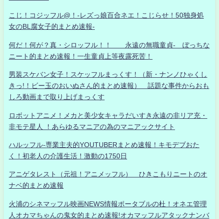
こじ！コジッフル@！-レズっ娘百合ネエ！こじらせ！50独身処
女のBL腐女子的まとめ速報-
何だ！何が？真・シロッフル！！ 永遠の無職童貞- ぼっちな
ニート的まとめ速報！一生童貞上等夜露死苦！
男装スケバン女子！スケッフルまっくす！（新・ナンノひゃくし
きっ!！ビー玉のおいぬさん的まとめ速報） 話題な事件からおも
しろ動画まで取り上げまっくす
ロボットアニメ！メカと美少女キャラだいすき永遠の非リア充・
非モテ星人 ！あらゆるマニアの為のマニアックサイト
ハルッフル-専業主夫的YOUTUBERまとめ速報！キモデブおた
く！初老人の介護生活！激動の1750日
アニゲタレスト（元祖！アニメッフル） ひきこもりニートのオ
ナベ的まとめ速報
火浦のシネマッフル映画NEWS情報ポータブルの杜！オネエ管理
人オカマちゃんの鬼女的まとめ速報!オカマッフルアタックナンバ