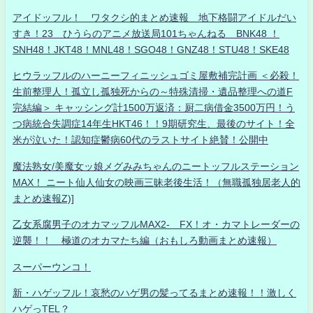
アイドッフル！ ワタクシ的まとめ速報 地下格闘アイドルだい
すき！23 ひうらのアニメ放送局101ちゃんねる BNK48 ！
SNH48！JKT48！MNL48！SGO48！GNZ48！STU48！SKE48
ヒウラッフルのハーニーフィニッシュゴミ屋敷補完計画 ＜必殺！
生前整理人！孤立し孤独死からの～特殊清掃・遺品整理への道F
完結編＞ キャッシング計1500万返済：厨二病借金3500万円！う
つ病統合失調症14年生HKT46！！9期研究生、最後のサイト！全
米が泣いた！認知症鬱病60代のラストサイト絶賛！公開中
魔法熟女/美魔女ッ娘メグみみちゃんのニートッフルステーション
MAX！ ニート仙人仙女の映画三昧老後生活！（無職孤独居老人的
まとめ速報Z)]
乙女系腐男子のオカマッフルMAX2- FX！オ・カマトレーダーの
逆襲！！ 極道のオカマたち編（おもしろ動画まとめ速報）
スーパーウンコ！
新・ハゲッフル！哀愁のハゲ男の髪ってるまとめ速報！！激しく
ハゲっTEL？