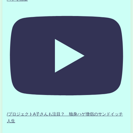
/プロジェクトA子さんも注目？ 独身ハゲ僧侶のサンドイッチ
人生