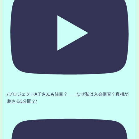
/プロジェクトA子さんも注目？ なぜ私は入会拒否？真相が
刺さる3分間？/