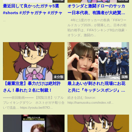
最近回して良かったガチャ5選
オランダと激闘ドローのサッカ
#shorts #ガチャガチャ #ガチャ
ー日本代表、有識者が大絶賛
「森保ジャパン立ち上げ以来、
...
4年に1度のサッカーの祭典「FIFAワー
ルドカップ2026」が開幕した。日本の初
ベストゲーム」(ABEMA TIMES)
戦の相手は、FIFAランキング8位の強豪・
オランダ。激闘の...
未分類
国際
【厳重注意】暴力だけは絶対許
最上あいが刺された現場にお花
さん！暴れた２名に制裁！
と共に『キッチンスポンジ』
『ロックアイス』『黄色いアイ
=====前回動画===== 【閲覧注意】リアル
続きを読む Source:
ブレイキングダウン ホストがガチ殴り合
http://hamusoku.com/index.rdf...
リスの花』が置かれていた意味
いで流血… https://youtu.be/87fO...
が判明