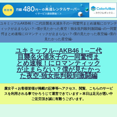
ユキミッフルAKB46！-二代目襲名火浦氷子の一同驚愕まとめ速報にロマンテ
ィックが止まらない？--僕が見たかった夜空！独女批判殺到激闘編--の一同驚
愕まとめ速報にロマンティックが止まらない？-僕の見たかった夜空編--僕の
見たかった星空編-
ユキミッフル--AKB46！--二代
目襲名火浦氷子の一同驚愕ま
とめ速報！にロマンティック
が止まらない？僕が見たかっ
た夜空-独女批判殺到激闘編
腐女子＜お客様皆様が掲載の記事等へアクセス、閲覧、こちらのサービ
スを利用される事でかろうじて運営できています＞本日は足元が悪い中
ご足労頂き誠に有難うございます。