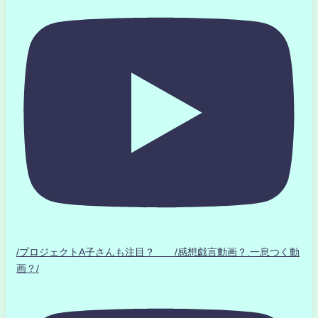
/プロジェクトA子さんも注目？ /感想戯言動画？.一息つく動
画？/