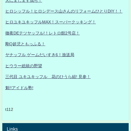
天にまします我ら！
ヒロシッフル！ヒロシデース山さんのリフォームひとりDIY！！
ヒロユキユキッフルMAX！スーパークッキング！
徹夜DEテツヤッフル!！レトロ館2号店！
剛Q超児ともっふる！
ヤナッフル ゲームだいすき6！放送局
ヒウラー総統の野望
三代目 ユキユキッフル 花のひうら組! 見参！
魁!!アイドル塾!
t112
Links