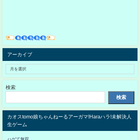
アーカイブ
検索
検索
カオスtomo娘ちゃんねーるアーガマ!Haraハラ!未解決人
生ゲーム
ハゲて無双