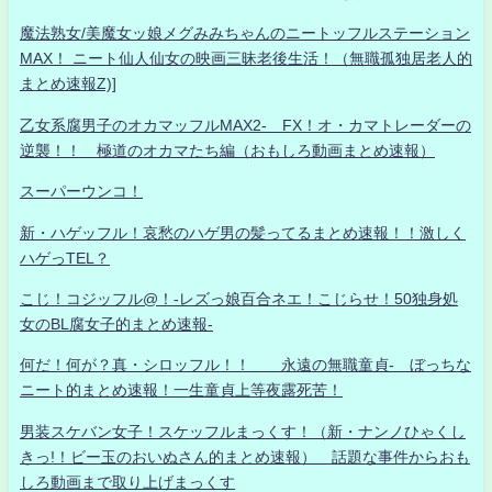
魔法熟女/美魔女ッ娘メグみみちゃんのニートッフルステーション
MAX！ ニート仙人仙女の映画三昧老後生活！（無職孤独居老人的
まとめ速報Z)]
乙女系腐男子のオカマッフルMAX2- FX！オ・カマトレーダーの
逆襲！！ 極道のオカマたち編（おもしろ動画まとめ速報）
スーパーウンコ！
新・ハゲッフル！哀愁のハゲ男の髪ってるまとめ速報！！激しく
ハゲっTEL？
こじ！コジッフル@！-レズっ娘百合ネエ！こじらせ！50独身処
女のBL腐女子的まとめ速報-
何だ！何が？真・シロッフル！！ 永遠の無職童貞- ぼっちな
ニート的まとめ速報！一生童貞上等夜露死苦！
男装スケバン女子！スケッフルまっくす！（新・ナンノひゃくし
きっ!！ビー玉のおいぬさん的まとめ速報） 話題な事件からおも
しろ動画まで取り上げまっくす