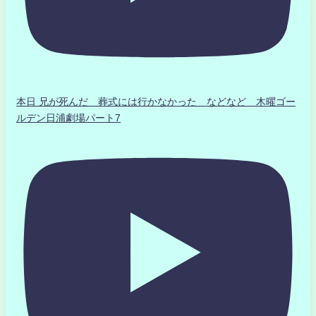
本日 兄が死んだ 葬式には行かなかった などなど 木曜ゴー
ルデン日浦劇場パート7