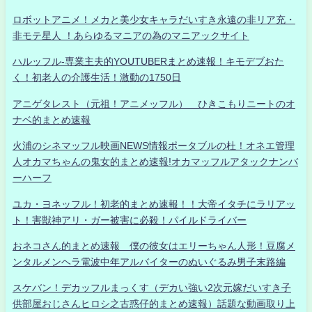
ロボットアニメ！メカと美少女キャラだいすき永遠の非リア充・
非モテ星人 ！あらゆるマニアの為のマニアックサイト
ハルッフル-専業主夫的YOUTUBERまとめ速報！キモデブおた
く！初老人の介護生活！激動の1750日
アニゲタレスト（元祖！アニメッフル） ひきこもりニートのオ
ナベ的まとめ速報
火浦のシネマッフル映画NEWS情報ポータブルの杜！オネエ管理
人オカマちゃんの鬼女的まとめ速報!オカマッフルアタックナンバ
ーハーフ
ユカ・ヨネッフル！初老的まとめ速報！！大帝イタチにラリアッ
ト！害獣神アリ・ガー被害に必殺！パイルドライバー
おネコさん的まとめ速報 僕の彼女はエリーちゃん人形！豆腐メ
ンタルメンヘラ電波中年アルバイターのぬいぐるみ男子末路編
スケバン！デカッフルまっくす（デカい強い2次元嫁だいすき子
供部屋おじさんヒロシ之古惑仔的まとめ速報）話題な動画取り上