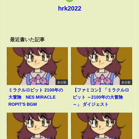
hrk2022
最近書いた記事
未分類
未分類
ミラクルロピット 2100年の
【ファミコン】「ミラクルロ
大冒険 NES MIRACLE
ピット ～2100年の大冒険
ROPIT'S BGM
～」 ダイジェスト