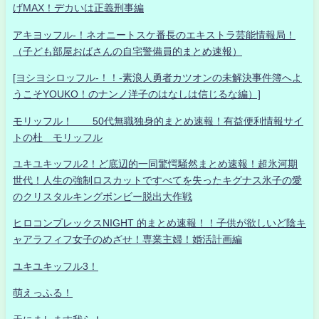
げMAX！デカいは正義刑事編
アキヨッフル-！ネオニートスケ番長のエキストラ芸能情報局！
（子ども部屋おばさんの自宅警備員的まとめ速報）
[ヨシヨシロッフル-！！-素浪人勇者カツオンの未解決事件簿へよ
うこそYOUKO！のナンノ洋子のはなしは信じるな編）]
モリッフル！ 50代無職独身的まとめ速報！有益便利情報サイ
トの杜 モリッフル
ユキユキッフル2！ど底辺的一同驚愕騒然まとめ速報！超氷河期
世代！人生の強制ロスカットですべてを失ったキグナス氷子の愛
のクリスタルキングボンビー脱出大作戦
ヒロコンプレックスNIGHT 的まとめ速報！！子供が欲しいど陰キ
ャアラフィフ女子のめざせ！専業主婦！婚活計画編
ユキユキッフル3！
萌えっふる！