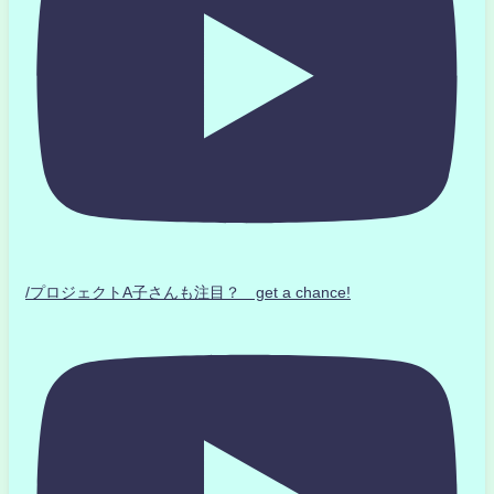
/プロジェクトA子さんも注目？ get a chance!