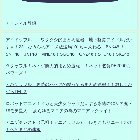
チャンネル登録
アイドッフル！ ワタクシ的まとめ速報 地下格闘アイドルだい
すき！23 ひうらのアニメ放送局101ちゃんねる BNK48 ！
SNH48！JKT48！MNL48！SGO48！GNZ48！STU48！SKE48
タダッフル！ネトゲ廃人的まとめ速報！！ネット乞食DE2000万
パワーズ！
・ハゲッフル！哀愁のハゲ男の髪ってるまとめ速報！！激しくハ
ゲっTEL？
ロボットアニメ！メカと美少女キャラだいすき永遠の非リア充・
非モテ星人 ！あらゆるマニアの為のマニアックサイト
アニゲタレスト（元祖！アニメッフル） ひきこもりニートのオ
ナベ的まとめ速報