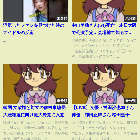
未分類
未分類
浮気したファンを見つけた時の
中山美穂さん(54)死亡 本日大阪
アイドルの反応
で公演予定…会場前で知るファ
ンも「この後仕事できるかどう
...
俳優の中山美穂さんが、自宅で亡くなって
いたことがわかりました。54歳でした。
か分からない」
捜査関係者によりますと、6日正午す
ぎ、東京都渋谷区の自宅で、...
未分類
未分類
韓国 文政権と対立の前検事総長
【LIVE】女優・神田沙也加さん
大統領選に向け最大野党に入党
葬儀 神田正輝さん 松田聖子さ
ん 会見（2021年12月21日）
韓国で文在寅（ムン・ジェイン）政権と激
今、悩みを抱えているという方は、相談窓
しく対立し、次期大統領選に名乗りを上げ
口「日本いのちの電話」があります。 こ
ている尹錫悦（ユン・ソクヨル）前検事総
のほか、厚生労働省のホームページでも紹
長が、保守系の最大野党「国...
介されています。 【日本い...