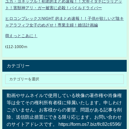
ユカ・ヨネッフル！初老的まとめ速報！！大帝イタチにラリアッ
ト！害獣神アリ・ガー被害に必殺！パイルドライバー
ヒロコンプレックスNIGHT 的まとめ速報！！子供が欲しいど陰キ
ャアラフィフ女子のめざせ！専業主婦！婚活計画編
萌えっとこあに！
t112-1000ｍ
カテゴリー
動画やサムネイルで使用している映像の著作権や肖像権
等は全てその権利所有者様に帰属いたします。申しわけ
ございません。お客様からの要望、問題がある記事を削
除、送信防止措置にできる限り応じます。お問い合わせ
のサイトアドレスです。 https://form.os7.biz/f/c82c6596/