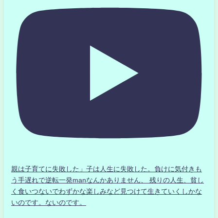
親は子育てに失敗した」子は人生に失敗した。負けに気付きも
う手遅れで逆転一発manなんかありません、 残りの人生、貧し
く食いつないでわずかな楽しみなど見つけて生きていくしかな
いのです。ないのです。