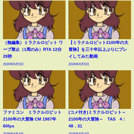
（無編集）ミラクルロピット ワ
【ミラクルロピット2100年の大
ープ禁止（1周のみ）RTA 12分
冒険】を三十年以上ぶりにプレ
28秒
イしてみた動画
2026年8月5日
2026年8月5日
ファミコン ミラクルロピット
(コメ付き)ミラクルロピット～
2100年の大冒険 CM 1987年
2100年の大冒険～ TAS 4：
60fps
48．31
2026年8月4日
2026年8月4日