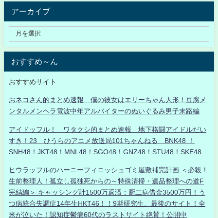
アーカイブ
おすすめ～ん
おすすめサイト
おネコさん的まとめ速報 僕の彼女はエリーちゃん人形！豆腐メ
ンタルメンヘラ電波中年アルバイターのぬいぐるみ男子末路編
アイドッフル！ ワタクシ的まとめ速報 地下格闘アイドルだい
すき！23 ひうらのアニメ放送局101ちゃんねる BNK48 ！
SNH48！JKT48！MNL48！SGO48！GNZ48！STU48！SKE48
ヒウラッフルのハーニーフィニッシュゴミ屋敷補完計画 ＜必殺！
生前整理人！孤立し孤独死からの～特殊清掃・遺品整理への道F
完結編＞ キャッシング計1500万返済：厨二病借金3500万円！う
つ病統合失調症14年生HKT46！！9期研究生、最後のサイト！全
米が泣いた！認知症鬱病60代のラストサイト絶賛！公開中