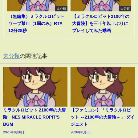
未分類
未分類
（無編集）ミラクルロピット
【ミラクルロピット2100年の
ワープ禁止（1周のみ）RTA
大冒険】を三十年以上ぶりに
12分28秒
プレイしてみた動画
未分類
の関連記事
ミラクルロピット 2100年の大冒
【ファミコン】「ミラクルロピ
険 NES MIRACLE ROPIT'S
ット ～2100年の大冒険～」 ダイ
BGM
ジェスト
2026年8月6日
2026年8月6日