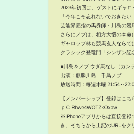
2023年初回は、ゲストにギャ
「今年こそ忘れないでおきたい
芸能界屈指の馬券師・川島の競
さらにノブは、相方大悟の本命に
ギャロップ林も競馬玄人ならで
クラシック登竜門「シンザン記念
■川島＆ノブ ウダ馬なし（カン
出演：麒麟川島 千鳥ノブ
放送時間：毎週木曜 21:54～22:0
【メンバーシップ】登録はこちらから(月額49
lp-C-Rhwe4WOTZkOxaw
※iPhoneアプリからは直接登録
き、そちらから上記のURLをク