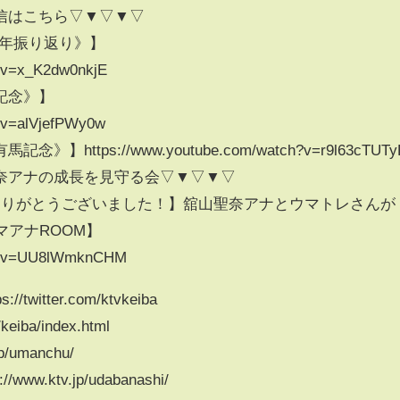
信はこちら▽▼▽▼▽
2年振り返り》】
h?v=x_K2dw0nkjE
記念》】
?v=alVjefPWy0w
tps://www.youtube.com/watch?v=r9l63cTUTy
奈アナの成長を見守る会▽▼▽▼▽
ありがとうございました！】舘山聖奈アナとウマトレさんが
マアナROOM】
ch?v=UU8lWmknCHM
witter.com/ktvkeiba
eiba/index.html
/umanchu/
.ktv.jp/udabanashi/