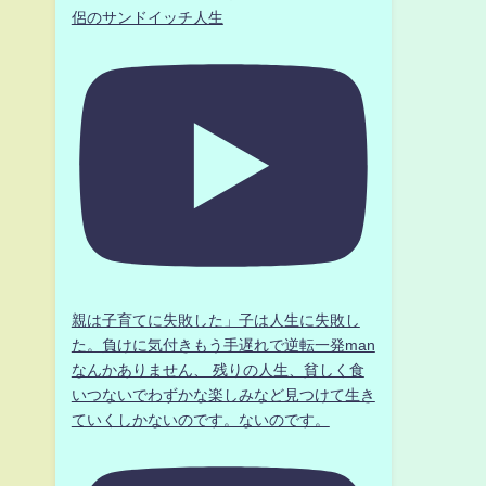
侶のサンドイッチ人生
親は子育てに失敗した」子は人生に失敗し
た。負けに気付きもう手遅れで逆転一発man
なんかありません、 残りの人生、貧しく食
いつないでわずかな楽しみなど見つけて生き
ていくしかないのです。ないのです。