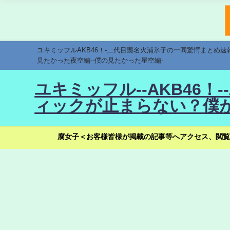
ユキミッフルAKB46！-二代目襲名火浦氷子の一同驚愕まとめ
見たかった夜空編--僕の見たかった星空編-
ユキミッフル--AKB46
ィックが止まらない？僕が
腐女子＜お客様皆様が掲載の記事等へアクセス、閲覧