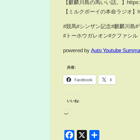
【麒麟川島の馬いい話。】https://www.
【ミルクボーイの本命ラジオ】https://w
#競馬#シンザン記念#麒麟川島#
#トーホウガレオン#クファシル
powered by
Auto Youtube Summa
共有:
Facebook
X
いいね:
Facebook
X
共