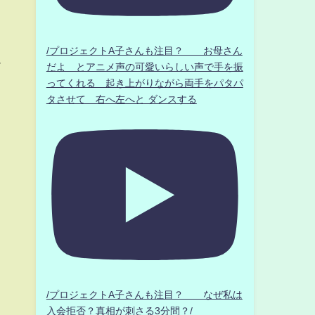
/プロジェクトA子さんも注目？ お母さん
ム
だよ とアニメ声の可愛いらしい声で手を振
ってくれる 起き上がりながら両手をパタパ
タさせて 右へ左へと ダンスする
/プロジェクトA子さんも注目？ なぜ私は
入会拒否？真相が刺さる3分間？/