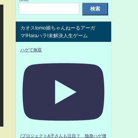
検索
カオスtomo娘ちゃんねーるアーガ
マ!Haraハラ!未解決人生ゲーム
ハゲて無双
/プロジェクトA子さんも注目？ 独身ハゲ僧