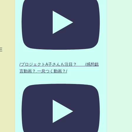
E
/プロジェクトA子さんも注目？ /感想戯
言動画？.一息つく動画？/