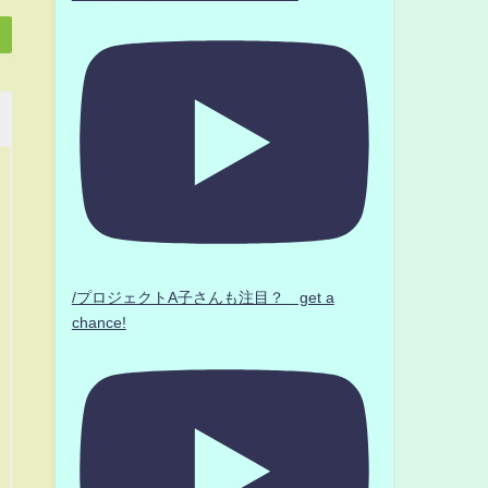
/プロジェクトA子さんも注目？ get a
chance!