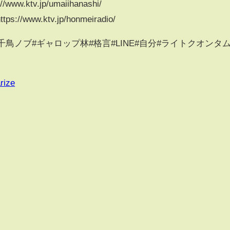
ktv.jp/umaiihanashi/
ww.ktv.jp/honmeiradio/
千鳥ノブ#ギャロップ林#格言#LINE#自分#ライトクオンタ
rize