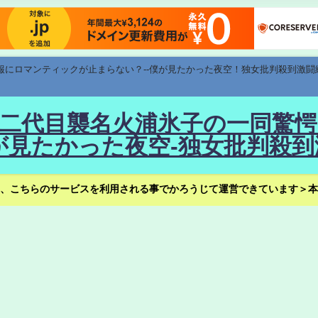
速報にロマンティックが止まらない？--僕が見たかった夜空！独女批判殺到激闘
！--二代目襲名火浦氷子の一同
見たかった夜空-独女批判殺到
、こちらのサービスを利用される事でかろうじて運営できています＞本