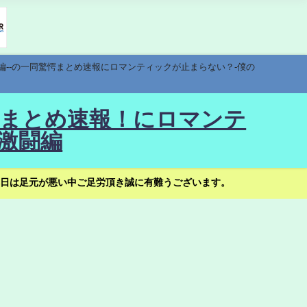
編--の一同驚愕まとめ速報にロマンティックが止まらない？-僕の
驚愕まとめ速報！にロマンテ
激闘編
日は足元が悪い中ご足労頂き誠に有難うございます。