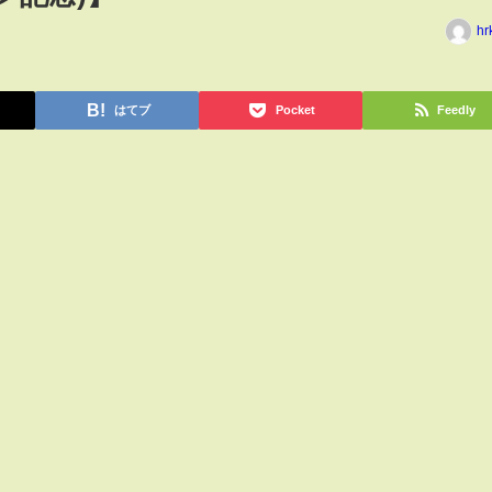
hr
はてブ
Pocket
Feedly