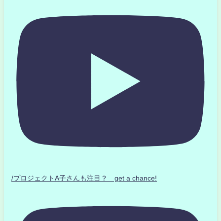
/プロジェクトA子さんも注目？ get a chance!