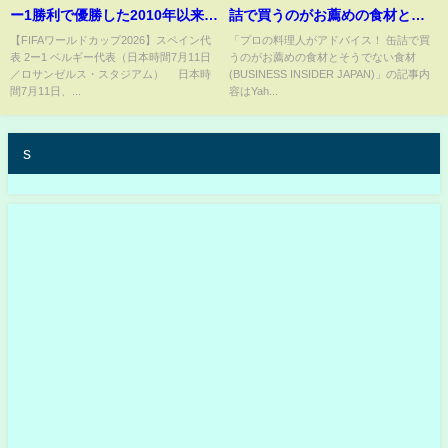
ー1勝利で優勝した2010年以来4
詰で買うのがお薦めの食材とそ
大会ぶりベスト4！メリノが2戦
うでない食材(BUSINESS
【FIFAワールドカップ2026】スペイン代
「プロの料理人がアドバイス！ 缶詰で買
表 2ー1 ベルギー代表（日本時間7月11日
うのがお薦めの食材とそうでない食材
連発の決勝点 準決勝はフラン
INSIDER JAPAN)
／ロサンゼルス・スタジアム） 日本時
(BUSINESS INSIDER JAPAN)」の記事内
スと対戦へ(ABEMA TIMES)
間7月11日、...
容はYah...
s