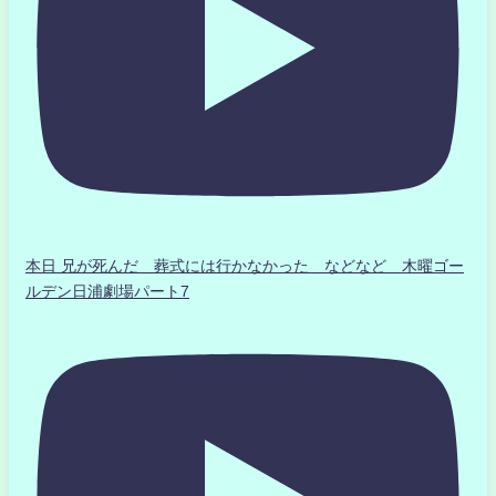
本日 兄が死んだ 葬式には行かなかった などなど 木曜ゴー
ルデン日浦劇場パート7