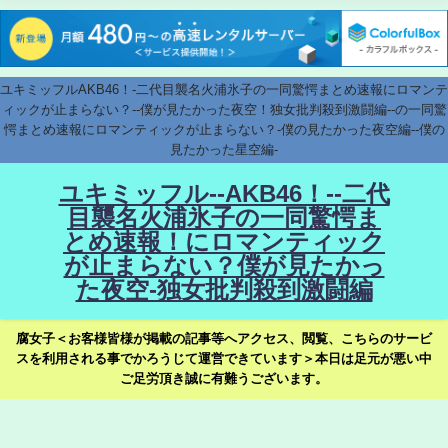
ユキミッフルAKB46！-二代目襲名火浦氷子の一同驚愕まとめ速報にロマンテ
ィックが止まらない？--僕が見たかった夜空！独女批判殺到激闘編--の一同驚
愕まとめ速報にロマンティックが止まらない？-僕の見たかった夜空編--僕の
見たかった星空編-
ユキミッフル--AKB46！--二代
目襲名火浦氷子の一同驚愕ま
とめ速報！にロマンティック
が止まらない？僕が見たかっ
た夜空-独女批判殺到激闘編
腐女子＜お客様皆様が掲載の記事等へアクセス、閲覧、こちらのサービ
スを利用される事でかろうじて運営できています＞本日は足元が悪い中
ご足労頂き誠に有難うございます。