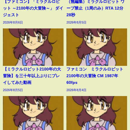
【ファミコン】「ミラクルロピ
（無編集）ミラクルロピット ワ
ット ～2100年の大冒険～」 ダイ
ープ禁止（1周のみ）RTA 12分
ジェスト
28秒
2026年8月6日
2026年8月5日
【ミラクルロピット2100年の大
ファミコン ミラクルロピット
冒険】を三十年以上ぶりにプレ
2100年の大冒険 CM 1987年
イしてみた動画
60fps
2026年8月5日
2026年8月4日