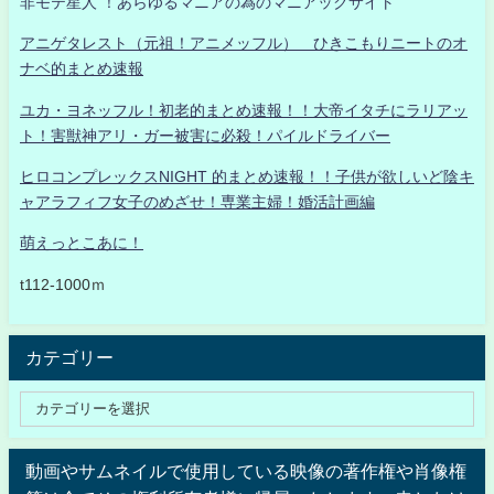
非モテ星人 ！あらゆるマニアの為のマニアックサイト
アニゲタレスト（元祖！アニメッフル） ひきこもりニートのオ
ナベ的まとめ速報
ユカ・ヨネッフル！初老的まとめ速報！！大帝イタチにラリアッ
ト！害獣神アリ・ガー被害に必殺！パイルドライバー
ヒロコンプレックスNIGHT 的まとめ速報！！子供が欲しいど陰キ
ャアラフィフ女子のめざせ！専業主婦！婚活計画編
萌えっとこあに！
t112-1000ｍ
カテゴリー
動画やサムネイルで使用している映像の著作権や肖像権