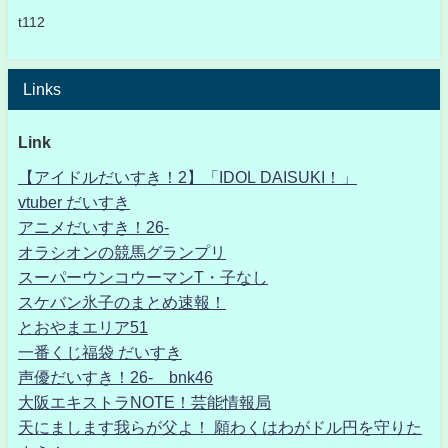
t112
Links
Link
【アイドルだいすき！2】「IDOL DAISUKI！」
vtuber だいすき
アニメだいすき！26-
オラシオンの競馬グランプリ
スーパーウンコウーマンT・子なし
スケバン氷子のまとめ速報！
とおやまエリア51
一番くじ福袋 だいすき
声優だいすき！26- bnk46
大阪エキストラNOTE！芸能情報局
天にまします我らが父よ！ 願わくはわがドル円を守りた