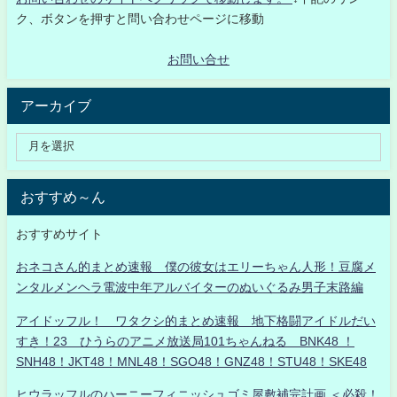
ク、ボタンを押すと問い合わせページに移動
お問い合せ
アーカイブ
おすすめ～ん
おすすめサイト
おネコさん的まとめ速報 僕の彼女はエリーちゃん人形！豆腐メ
ンタルメンヘラ電波中年アルバイターのぬいぐるみ男子末路編
アイドッフル！ ワタクシ的まとめ速報 地下格闘アイドルだい
すき！23 ひうらのアニメ放送局101ちゃんねる BNK48 ！
SNH48！JKT48！MNL48！SGO48！GNZ48！STU48！SKE48
ヒウラッフルのハーニーフィニッシュゴミ屋敷補完計画 ＜必殺！