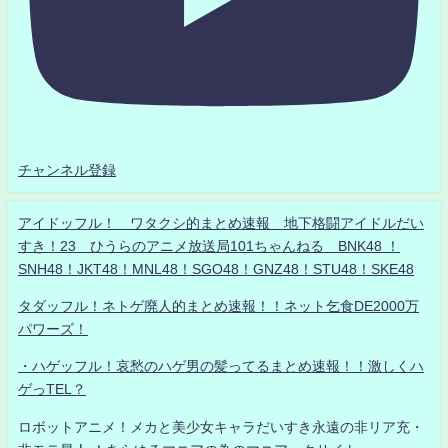
チャンネル登録
アイドッフル！ ワタクシ的まとめ速報 地下格闘アイドルだい
すき！23 ひうらのアニメ放送局101ちゃんねる BNK48 ！
SNH48！JKT48！MNL48！SGO48！GNZ48！STU48！SKE48
タダッフル！ネトゲ廃人的まとめ速報！！ネット乞食DE2000万
パワーズ！
・ハゲッフル！哀愁のハゲ男の髪ってるまとめ速報！！激しくハ
ゲっTEL？
ロボットアニメ！メカと美少女キャラだいすき永遠の非リア充・