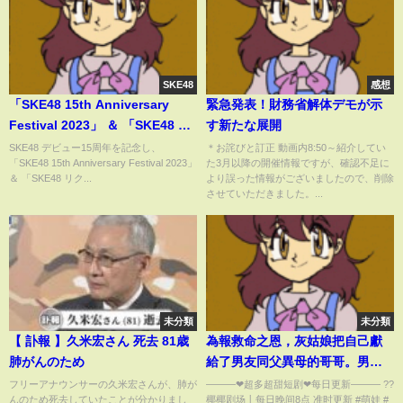
SKE48
感想
「SKE48 15th Anniversary
緊急発表！財務省解体デモが示
Festival 2023」 ＆ 「SKE48 リ
す新たな展開
クエストアワーセットリストベ
SKE48 デビュー15周年を記念し、
＊お詫びと訂正 動画内8:50～紹介してい
「SKE48 15th Anniversary Festival 2023」
た3月以降の開催情報ですが、確認不足に
スト100 2023」開催！
＆ 「SKE48 リク...
より誤った情報がございましたので、削除
させていただきました。...
未分類
未分類
【 訃報 】久米宏さん 死去 81歳
為報救命之恩，灰姑娘把自己獻
肺がんのため
給了男友同父異母的哥哥。男人
灼熱的呼吸落在她的脖頸低聲誘
フリーアナウンサーの久米宏さんが、肺が
———❤︎超多超甜短剧❤︎每日更新——— ??
んのため死去していたことが分かりまし
椰椰剧场丨每日晚间8点 准时更新 #萌娃 #