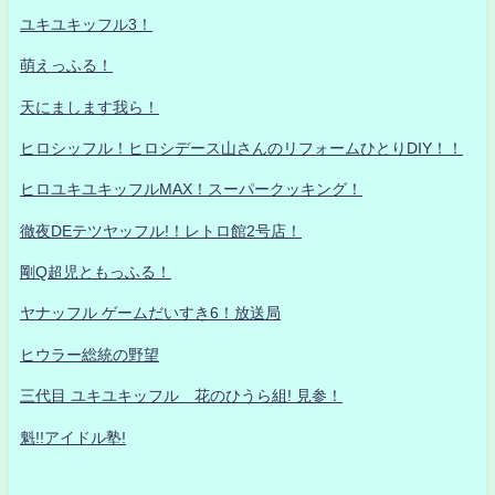
ユキユキッフル3！
萌えっふる！
天にまします我ら！
ヒロシッフル！ヒロシデース山さんのリフォームひとりDIY！！
ヒロユキユキッフルMAX！スーパークッキング！
徹夜DEテツヤッフル!！レトロ館2号店！
剛Q超児ともっふる！
ヤナッフル ゲームだいすき6！放送局
ヒウラー総統の野望
三代目 ユキユキッフル 花のひうら組! 見参！
魁!!アイドル塾!