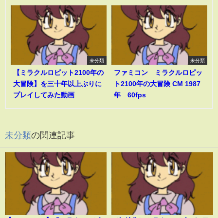
未分類
未分類
【ミラクルロピット2100年の
ファミコン ミラクルロピッ
大冒険】を三十年以上ぶりに
ト2100年の大冒険 CM 1987
プレイしてみた動画
年 60fps
未分類
の関連記事