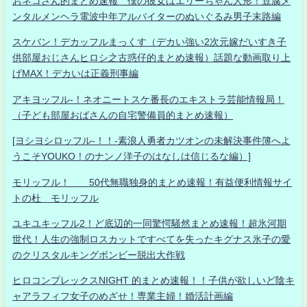
おネコさん的まとめ速報 僕の彼女はエリーちゃん人形！豆腐メ
ンタルメンヘラ電波中年アルバイターのぬいぐるみ男子末路編
スケバン！デカッフルまっくす（デカい強い2次元嫁だいすき子
供部屋おじさんヒロシ之古惑仔的まとめ速報）話題な動画取り上
げMAX！デカいは正義刑事編
アキヨッフル-！ネオニートスケ番長のエキストラ芸能情報局！
（子ども部屋おばさんの自宅警備員的まとめ速報）
[ヨシヨシロッフル-！！-素浪人勇者カツオンの未解決事件簿へよ
うこそYOUKO！のナンノ洋子のはなしは信じるな編）]
モリッフル！ 50代無職独身的まとめ速報！有益便利情報サイ
トの杜 モリッフル
ユキユキッフル2！ど底辺的一同驚愕騒然まとめ速報！超氷河期
世代！人生の強制ロスカットですべてを失ったキグナス氷子の愛
のクリスタルキングボンビー脱出大作戦
ヒロコンプレックスNIGHT 的まとめ速報！！子供が欲しいど陰キ
ャアラフィフ女子のめざせ！専業主婦！婚活計画編