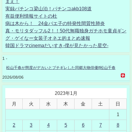
まえ！
実録パチンコ梁山泊！パチンコakb108道
有益便利情報サイトの杜
病は木から！ 24金バエ子の特発性間質性肺炎
真・モリタダッフル2！！50代無職独身ガチホモ童貞ギン
グ・ゲイなー女装子オネエ的まとめ速報
韓国ドラマcinemaだいすき-僕が見たかった星空-
1 -
松山千春が態度がデカいとブチギレした同郷大物俳優#松山千春
2026/08/06
2023年1月
月
火
水
木
金
土
日
1
2
3
4
5
6
7
8