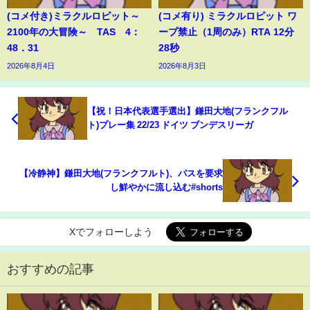
(コメ付き)ミラクルロピット～
(コメ有り) ミラクルロピット ワ
2100年の大冒険～ TAS 4：
ープ禁止（1周のみ）RTA 12分
48．31
28秒
2026年8月4日
2026年8月3日
【祝！日本代表選手選出】鎌田大地(フランクフル
ト)プレー集 22/23 ドイツ ブンデスリーガ
【冷静神】鎌田大地(フランクフルト)、パスを要求
し鮮やかに流し込む#shorts
Xでフォローしよう
おすすめの記事