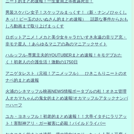
ニート的まとめ速報！一生童貞上等夜露死苦！
男装スケバン女子！スケッフルまっくす！（新・ナンノひゃくし
きっ!！ビー玉のおいぬさん的まとめ速報） 話題な事件からおも
しろ動画まで取り上げまっくす
ロボットアニメ！メカと美少女キャラだいすき永遠の非リア充・
非モテ星人 ！あらゆるマニアの為のマニアックサイト
ハルッフル-専業主夫的YOUTUBERまとめ速報！キモデブおた
く！初老人の介護生活！激動の1750日
アニゲタレスト（元祖！アニメッフル） ひきこもりニートのオ
ナベ的まとめ速報
火浦のシネマッフル映画NEWS情報ポータブルの杜！オネエ管理
人オカマちゃんの鬼女的まとめ速報!オカマッフルアタックナンバ
ーハーフ
ユカ・ヨネッフル！初老的まとめ速報！！大帝イタチにラリアッ
ト！害獣神アリ・ガー被害に必殺！パイルドライバー