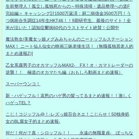
生前整理人！孤立し孤独死からの～特殊清掃・遺品整理への道F
完結編＞ キャッシング計1500万返済：厨二病借金3500万円！う
つ病統合失調症14年生HKT46！！9期研究生、最後のサイト！全
米が泣いた！認知症鬱病60代のラストサイト絶賛！公開中
魔法熟女/美魔女ッ娘メグみみちゃんのニートッフルステーション
MAX！ ニート仙人仙女の映画三昧老後生活！（無職孤独居老人的
まとめ速報Z)]
乙女系腐男子のオカマッフルMAX2- FX！オ・カマトレーダーの
逆襲！！ 極道のオカマたち編（おもしろ動画まとめ速報）
スーパーウンコ！
新・ハゲッフル！哀愁のハゲ男の髪ってるまとめ速報！！激しく
ハゲっTEL？
こじ！コジッフル@！-レズっ娘百合ネエ！こじらせ！50独身処
女のBL腐女子的まとめ速報-
何だ！何が？真・シロッフル！！ 永遠の無職童貞- ぼっちな