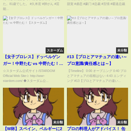
哄，每晚對她強取豪奪！本以為
た。81歳でした。 #久米宏 #肺がん #芸
甜宠 #虐恋 #豪门 #总裁 #言情 #霸道总裁
只是少爺的替身情人，結果卻被
能...
...
他按在墻角逼迫結婚！?#萌宝 #
总裁灰姑娘 #甜宠
スターダム
未分類
【女子プロレス】ドッペルゲン
#13【プロとアマチュアの違い～
ガー！中野たむ vs 中野たむ！
プロ意識/責任感とは～】
【スターダム】
☆スターダム公式サイト/STARDOM
【Timeline】 0:00 オープニング 0:40 プロ
Official Web Site☆ http://wwr-
とアマチュアの垣根はない 4:43 エンディ
stardom.com/ ◆スターダム公...
ング #13【プロとアマチュアの違い...
未分類
未分類
【W杯】スペイン、ベルギーに2
プロの料理人がアドバイス！ 缶