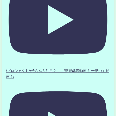
/プロジェクトA子さんも注目？ /感想戯言動画？.一息つく動
画？/