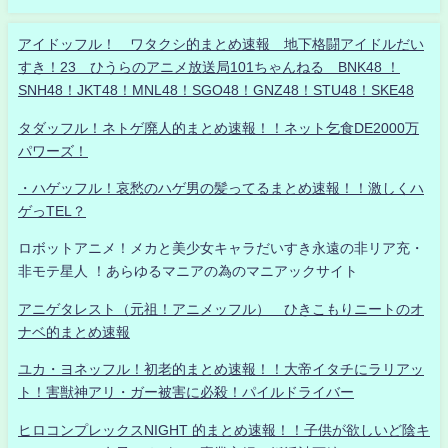
アイドッフル！ ワタクシ的まとめ速報 地下格闘アイドルだい
すき！23 ひうらのアニメ放送局101ちゃんねる BNK48 ！
SNH48！JKT48！MNL48！SGO48！GNZ48！STU48！SKE48
タダッフル！ネトゲ廃人的まとめ速報！！ネット乞食DE2000万
パワーズ！
・ハゲッフル！哀愁のハゲ男の髪ってるまとめ速報！！激しくハ
ゲっTEL？
ロボットアニメ！メカと美少女キャラだいすき永遠の非リア充・
非モテ星人 ！あらゆるマニアの為のマニアックサイト
アニゲタレスト（元祖！アニメッフル） ひきこもりニートのオ
ナベ的まとめ速報
ユカ・ヨネッフル！初老的まとめ速報！！大帝イタチにラリアッ
ト！害獣神アリ・ガー被害に必殺！パイルドライバー
ヒロコンプレックスNIGHT 的まとめ速報！！子供が欲しいど陰キ