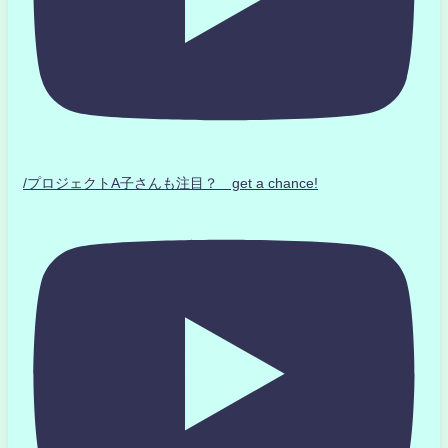
/プロジェクトA子さんも注目？ get a chance!