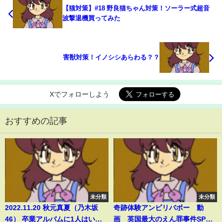
【猫対策】#18 野良猫ちゃん対策！ソーラー式超音
波撃退機買ってみた
害獣対策！イノシシあらわる？？
Xでフォローしよう
おすすめの記事
未分類
未分類
2022.11.20 秋元真夏（乃木坂
奇跡体験アンビリバボー 動
46） 卒業アルバムに1人はいそ
画 英国最大のえん罪事件SP 4