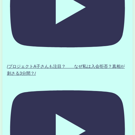
/プロジェクトA子さんも注目？ なぜ私は入会拒否？真相が
刺さる3分間？/