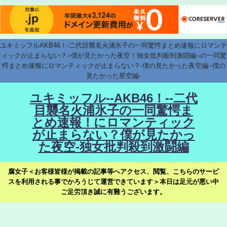
ユキミッフルAKB46！-二代目襲名火浦氷子の一同驚愕まとめ速報にロマンテ
ィックが止まらない？--僕が見たかった夜空！独女批判殺到激闘編--の一同驚
愕まとめ速報にロマンティックが止まらない？-僕の見たかった夜空編--僕の
見たかった星空編-
ユキミッフル--AKB46！--二代
目襲名火浦氷子の一同驚愕ま
とめ速報！にロマンティック
が止まらない？僕が見たかっ
た夜空-独女批判殺到激闘編
腐女子＜お客様皆様が掲載の記事等へアクセス、閲覧、こちらのサービ
スを利用される事でかろうじて運営できています＞本日は足元が悪い中
ご足労頂き誠に有難うございます。