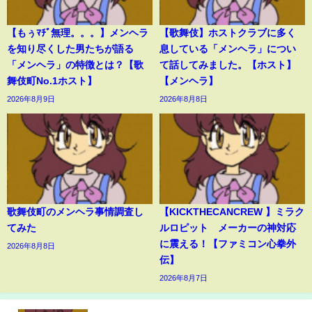
【もぅﾏﾁﾞ無理。。。】メンヘラ
【歌舞伎】ホストクラブに多く
を知り尽くした男たちが語る
息している「メンヘラ」につい
「メンヘラ」の特徴とは？【歌
て話してみました。【ホスト】
舞伎町No.1ホスト】
【メンヘラ】
2026年8月9日
2026年8月8日
歌舞伎町のメンヘラ事情調査し
【KICKTHECANCREW 】ミラク
てみた
ルロピット メーカーの神対応
に震える！【ファミコン心拳外
2026年8月8日
伝】
2026年8月7日