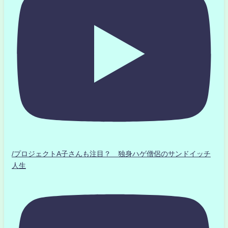
/プロジェクトA子さんも注目？ 独身ハゲ僧侶のサンドイッチ
人生