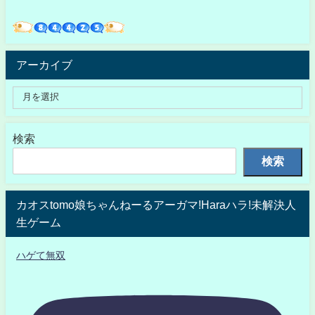
アーカイブ
検索
検索
カオスtomo娘ちゃんねーるアーガマ!Haraハラ!未解決人
生ゲーム
ハゲて無双