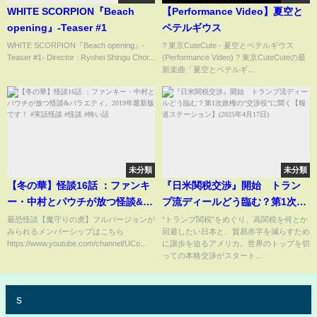
WHITE SCORPION『Beach
【Performance Video】夏空と
opening』-Teaser #1
ペテルギウス
WHITE SCORPION『Beach opening』-
? 東京CuteCute - 夏空とペテルギウス
Teaser #1- Director : Ryohei Shingu Chor...
(Performance Video) ? 東京CuteCuteの最
新楽曲「夏空とペテルギ...
未分類
未分類
【冬の華】怪談16話 ：ファンキ
『日米関税交渉』開始 トラン
ー・中村とパウチが放つ怪談&バ
プ流ディールどう臨む？第1次政
ラエティ。2019年最新版です！
権の“交渉役”に聞く【報道ステ
最恐怪談【魔守りの虎】フルバージョンが
“トランプ関税”をめぐり、高関税を何とか
みられるメンバーシップはこちら
回避したい日本と、貿易赤字を減らすため
#実話怪談 #怪談 #怖い話
ーション】(2025年4月17日)
https://www.youtube.com/channel/UCo...
に譲歩を迫るアメリカ。世界のトップを切
っての本格交渉がスタート...
s