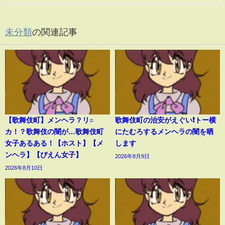
未分類
の関連記事
【歌舞伎町】メンヘラ？リ○
歌舞伎町の治安がえぐい❗️トー横
カ！？歌舞伎の闇が…歌舞伎町
にたむろするメンヘラの闇を晒
女子あるある！【ホスト】【メ
します
ンヘラ】【ぴえん女子】
2026年8月9日
2026年8月10日