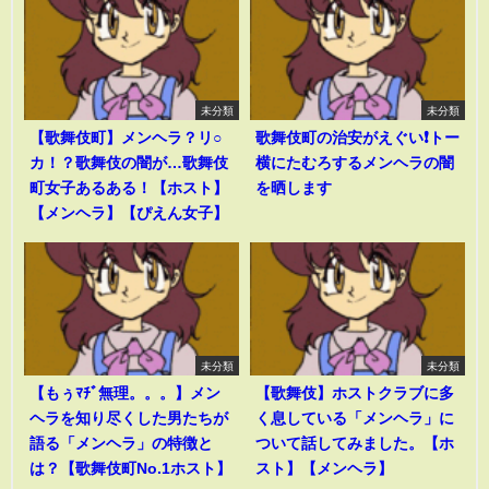
未分類
未分類
【歌舞伎町】メンヘラ？リ○
歌舞伎町の治安がえぐい❗️トー
カ！？歌舞伎の闇が…歌舞伎
横にたむろするメンヘラの闇
町女子あるある！【ホスト】
を晒します
【メンヘラ】【ぴえん女子】
未分類
未分類
【もぅﾏﾁﾞ無理。。。】メン
【歌舞伎】ホストクラブに多
ヘラを知り尽くした男たちが
く息している「メンヘラ」に
語る「メンヘラ」の特徴と
ついて話してみました。【ホ
は？【歌舞伎町No.1ホスト】
スト】【メンヘラ】