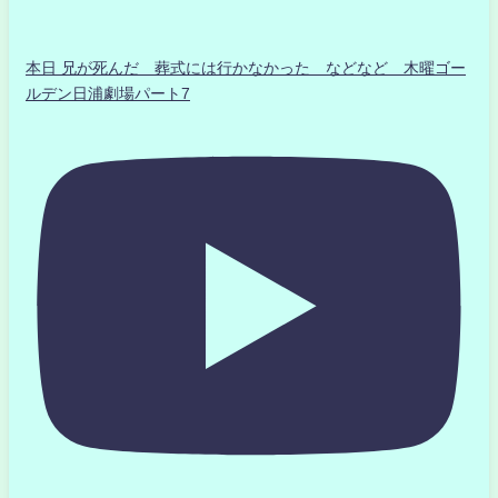
本日 兄が死んだ 葬式には行かなかった などなど 木曜ゴー
ルデン日浦劇場パート7