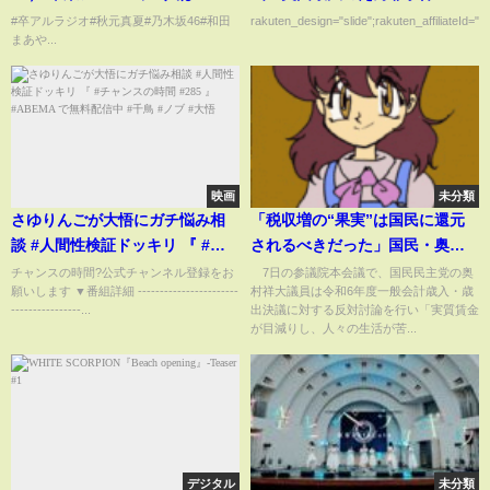
うな人を探すラジオ サンデー.ゲ
月10日
#卒アルラジオ#秋元真夏#乃木坂46#和田
rakuten_design="slide";rakuten_affiliateId="0
まあや...
スト：和田まあや さん
映画
未分類
さゆりんごが大悟にガチ悩み相
「税収増の“果実”は国民に還元
談 #人間性検証ドッキリ 『 #チ
されるべきだった」国民・奥村
ャンスの時間 #285 』#ABEMA
祥大議員「国だけが一人勝ち」
チャンスの時間?公式チャンネル登録をお
7日の参議院本会議で、国民民主党の奥
願いします ▼番組詳細 -----------------------
村祥大議員は令和6年度一般会計歳入・歳
で無料配信中 #千鳥 #ノブ #大悟
と令和6年度一般会計決議に反対
----------------...
出決議に対する反対討論を行い「実質賃金
(ABEMA TIMES)
が目減りし、人々の生活が苦...
デジタル
未分類