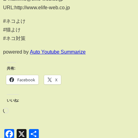
URL:http://www.elife-web.co.jp
#ネコよけ
#猫よけ
#ネコ対策
powered by
Auto Youtube Summarize
共有:
Facebook
X
いいね:
Facebook
X
共