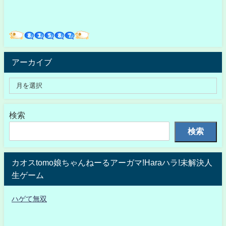
アーカイブ
検索
検索
カオスtomo娘ちゃんねーるアーガマ!Haraハラ!未解決人
生ゲーム
ハゲて無双