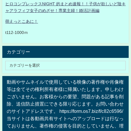
ヒロコンプレックスNIGHT 的まとめ速報！！子供が欲しいど陰キ
ャアラフィフ女子のめざせ！専業主婦！婚活計画編
萌えっとこあに！
t112-1000ｍ
カテゴリー
動画やサムネイルで使用している映像の著作権や肖像権
等は全てその権利所有者様に帰属いたします。申しわけ
ございません。お客様からの要望、問題がある記事を削
除、送信防止措置にできる限り応じます。お問い合わせ
のサイトアドレスです。 https://form.os7.biz/f/c82c6596/
当サイトは各動画共有サイトへのアップロードは行なっ
ておりません、著作権の侵害を目的としていません、埋