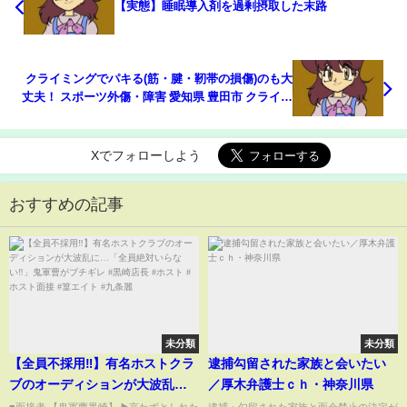
【実態】睡眠導入剤を過剰摂取した末路
クライミングでパキる(筋・腱・靭帯の損傷)のも大
丈夫！ スポーツ外傷・障害 愛知県 豊田市 クライミ
ング ボルダリング
Xでフォローしよう
おすすめの記事
未分類
未分類
【全員不採用‼️】有名ホストクラ
逮捕勾留された家族と会いたい
ブのオーディションが大波乱
／厚木弁護士ｃｈ・神奈川県
に…「全員絶対いらない‼️」鬼軍
■面接者 【鬼軍曹黒崎】 ▶️言わずとしれた
逮捕・勾留された家族と面会禁止の決定が