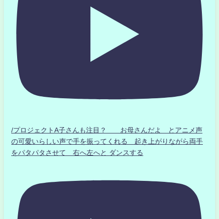
/プロジェクトA子さんも注目？ お母さんだよ とアニメ声
の可愛いらしい声で手を振ってくれる 起き上がりながら両手
をパタパタさせて 右へ左へと ダンスする