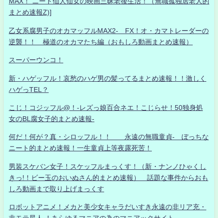
MAX！ ニート仙人仙女の映画三昧老後生活！（無職孤独居老人的
まとめ速報Z)]
乙女系腐男子のオカマッフルMAX2- FX！オ・カマトレーダーの
逆襲！！ 極道のオカマたち編（おもしろ動画まとめ速報）
スーパーウンコ！
新・ハゲッフル！哀愁のハゲ男の髪ってるまとめ速報！！激しく
ハゲっTEL？
こじ！コジッフル@！-レズっ娘百合ネエ！こじらせ！50独身処
女のBL腐女子的まとめ速報-
何だ！何が？真・シロッフル！！ 永遠の無職童貞- ぼっちな
ニート的まとめ速報！一生童貞上等夜露死苦！
男装スケバン女子！スケッフルまっくす！（新・ナンノひゃくし
きっ!！ビー玉のおいぬさん的まとめ速報） 話題な事件からおも
しろ動画まで取り上げまっくす
ロボットアニメ！メカと美少女キャラだいすき永遠の非リア充・