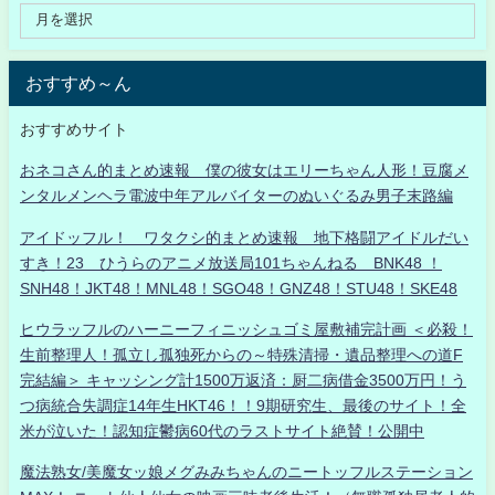
おすすめ～ん
おすすめサイト
おネコさん的まとめ速報 僕の彼女はエリーちゃん人形！豆腐メ
ンタルメンヘラ電波中年アルバイターのぬいぐるみ男子末路編
アイドッフル！ ワタクシ的まとめ速報 地下格闘アイドルだい
すき！23 ひうらのアニメ放送局101ちゃんねる BNK48 ！
SNH48！JKT48！MNL48！SGO48！GNZ48！STU48！SKE48
ヒウラッフルのハーニーフィニッシュゴミ屋敷補完計画 ＜必殺！
生前整理人！孤立し孤独死からの～特殊清掃・遺品整理への道F
完結編＞ キャッシング計1500万返済：厨二病借金3500万円！う
つ病統合失調症14年生HKT46！！9期研究生、最後のサイト！全
米が泣いた！認知症鬱病60代のラストサイト絶賛！公開中
魔法熟女/美魔女ッ娘メグみみちゃんのニートッフルステーション