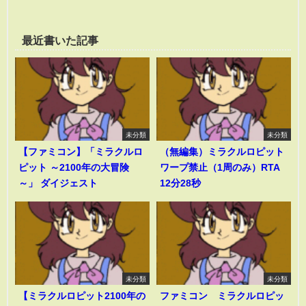
最近書いた記事
未分類
未分類
【ファミコン】「ミラクルロ
（無編集）ミラクルロピット
ピット ～2100年の大冒険
ワープ禁止（1周のみ）RTA
～」 ダイジェスト
12分28秒
未分類
未分類
【ミラクルロピット2100年の
ファミコン ミラクルロピッ