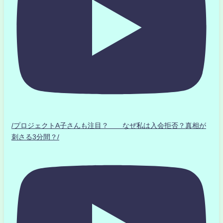
/プロジェクトA子さんも注目？ なぜ私は入会拒否？真相が
刺さる3分間？/