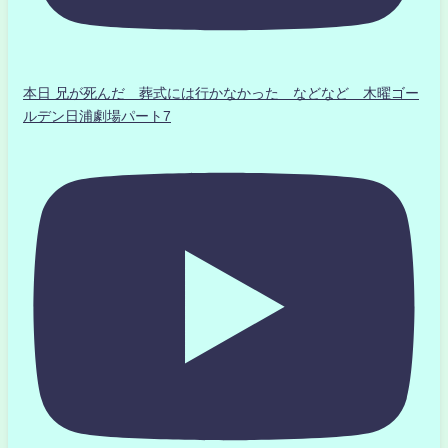
本日 兄が死んだ 葬式には行かなかった などなど 木曜ゴー
ルデン日浦劇場パート7