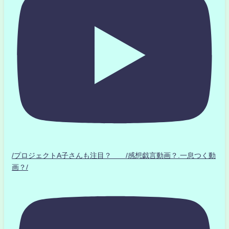
/プロジェクトA子さんも注目？ /感想戯言動画？.一息つく動
画？/