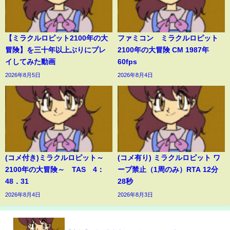
【ミラクルロピット2100年の大
ファミコン ミラクルロピット
冒険】を三十年以上ぶりにプレ
2100年の大冒険 CM 1987年
イしてみた動画
60fps
2026年8月5日
2026年8月4日
(コメ付き)ミラクルロピット～
(コメ有り) ミラクルロピット ワ
2100年の大冒険～ TAS 4：
ープ禁止（1周のみ）RTA 12分
48．31
28秒
2026年8月4日
2026年8月3日