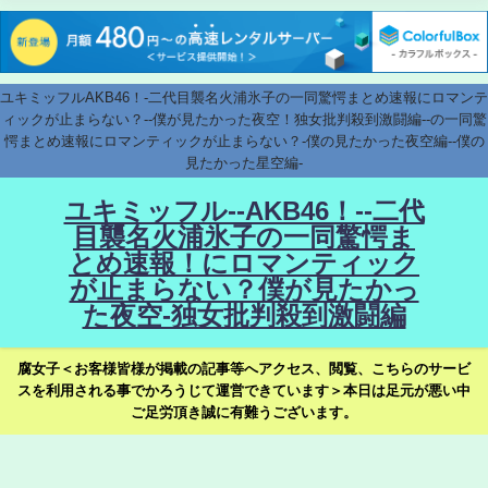
ユキミッフルAKB46！-二代目襲名火浦氷子の一同驚愕まとめ速報にロマンテ
ィックが止まらない？--僕が見たかった夜空！独女批判殺到激闘編--の一同驚
愕まとめ速報にロマンティックが止まらない？-僕の見たかった夜空編--僕の
見たかった星空編-
ユキミッフル--AKB46！--二代
目襲名火浦氷子の一同驚愕ま
とめ速報！にロマンティック
が止まらない？僕が見たかっ
た夜空-独女批判殺到激闘編
腐女子＜お客様皆様が掲載の記事等へアクセス、閲覧、こちらのサービ
スを利用される事でかろうじて運営できています＞本日は足元が悪い中
ご足労頂き誠に有難うございます。