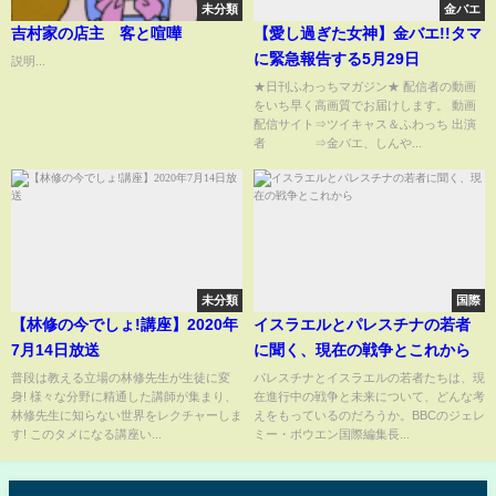
未分類
金バエ
吉村家の店主 客と喧嘩
【愛し過ぎた女神】金バエ!!タマ
に緊急報告する5月29日
説明...
★日刊ふわっちマガジン★ 配信者の動画
をいち早く高画質でお届けします。 動画
配信サイト⇒ツイキャス＆ふわっち 出演
者 ⇒金バエ、しんや...
未分類
国際
【林修の今でしょ!講座】2020年
イスラエルとパレスチナの若者
7月14日放送
に聞く、現在の戦争とこれから
普段は教える立場の林修先生が生徒に変
パレスチナとイスラエルの若者たちは、現
身! 様々な分野に精通した講師が集まり、
在進行中の戦争と未来について、どんな考
林修先生に知らない世界をレクチャーしま
えをもっているのだろうか。BBCのジェレ
す! このタメになる講座い...
ミー・ボウエン国際編集長...