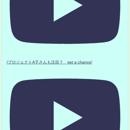
/プロジェクトA子さんも注目？ get a chance!