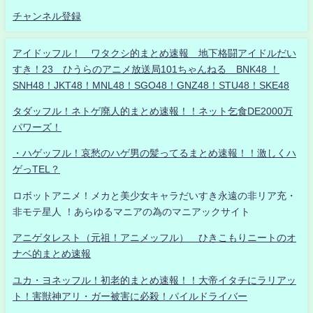
チャンネル登録
アイドッフル！ ワタクシ的まとめ速報 地下格闘アイドルだい
すき！23 ひうらのアニメ放送局101ちゃんねる BNK48 ！
SNH48！JKT48！MNL48！SGO48！GNZ48！STU48！SKE48
タダッフル！ネトゲ廃人的まとめ速報！！ネット乞食DE2000万
パワーズ！
・ハゲッフル！哀愁のハゲ男の髪ってるまとめ速報！！激しくハ
ゲっTEL？
ロボットアニメ！メカと美少女キャラだいすき永遠の非リア充・
非モテ星人 ！あらゆるマニアの為のマニアックサイト
アニゲタレスト（元祖！アニメッフル） ひきこもりニートのオ
ナベ的まとめ速報
ユカ・ヨネッフル！初老的まとめ速報！！大帝イタチにラリアッ
ト！害獣神アリ・ガー被害に必殺！パイルドライバー