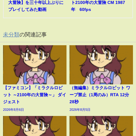
大冒険】を三十年以上ぶりに
ト2100年の大冒険 CM 1987
プレイしてみた動画
年 60fps
未分類
の関連記事
【ファミコン】「ミラクルロピ
（無編集）ミラクルロピット ワ
ット ～2100年の大冒険～」 ダイ
ープ禁止（1周のみ）RTA 12分
ジェスト
28秒
2026年8月6日
2026年8月5日