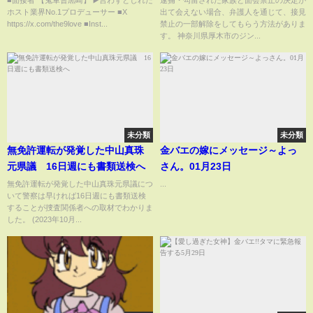
ホスト業界No.1プロデューサー ■X
出て会えない場合、弁護人を通じて、接見
曹がブチギレ #黒崎店長 #ホスト
https://x.com/the9love ■Inst...
禁止の一部解除をしてもらう方法がありま
#ホスト面接 #篁エイト #九条麗
す。 神奈川県厚木市のジン...
未分類
未分類
無免許運転が発覚した中山真珠
金バエの嫁にメッセージ～よっ
元県議 16日週にも書類送検へ
さん。01月23日
無免許運転が発覚した中山真珠元県議につ
...
いて警察は早ければ16日週にも書類送検
することが捜査関係者への取材でわかりま
した。 (2023年10月...