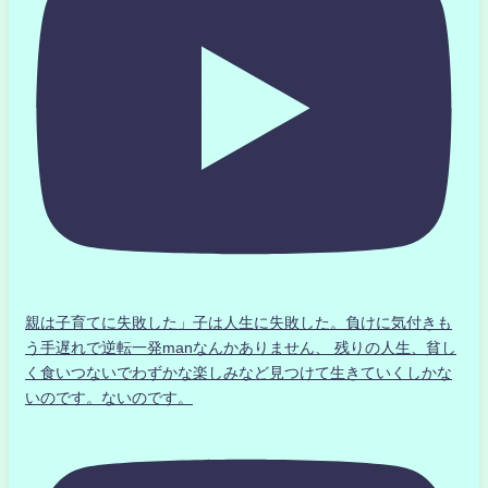
親は子育てに失敗した」子は人生に失敗した。負けに気付きも
う手遅れで逆転一発manなんかありません、 残りの人生、貧し
く食いつないでわずかな楽しみなど見つけて生きていくしかな
いのです。ないのです。