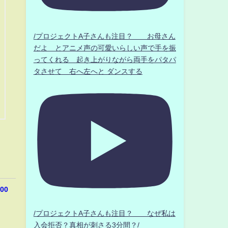
/プロジェクトA子さんも注目？ お母さん
だよ とアニメ声の可愛いらしい声で手を振
ってくれる 起き上がりながら両手をパタパ
タさせて 右へ左へと ダンスする
00
/プロジェクトA子さんも注目？ なぜ私は
入会拒否？真相が刺さる3分間？/