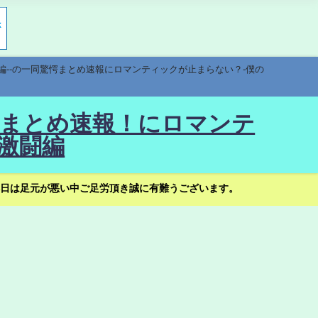
編--の一同驚愕まとめ速報にロマンティックが止まらない？-僕の
驚愕まとめ速報！にロマンテ
激闘編
日は足元が悪い中ご足労頂き誠に有難うございます。