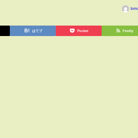
tom
はてブ
Pocket
Feedly