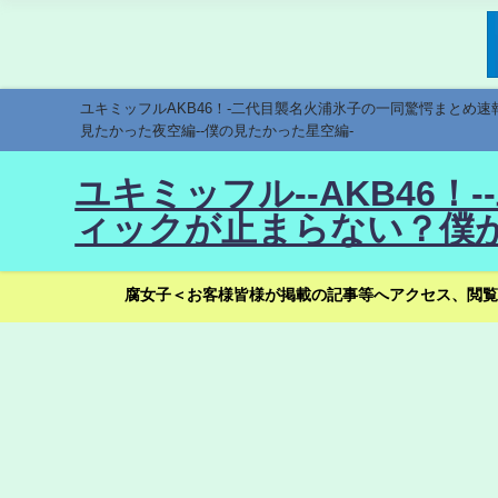
ユキミッフルAKB46！-二代目襲名火浦氷子の一同驚愕まとめ
見たかった夜空編--僕の見たかった星空編-
ユキミッフル--AKB46
ィックが止まらない？僕が
腐女子＜お客様皆様が掲載の記事等へアクセス、閲覧