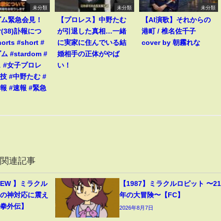
未分類
未分類
未分類
ダム緊急会見！
【プロレス】中野たむ
【AI演歌】それからの
(38)訃報につ
が引退した真相…一緒
港町 / 椎名佐千子
rts #short #
に実家に住んでいる結
cover by 朝霧れな
 #stardom #
婚相手の正体がやば
 #女子プロレ
い！
技 #中野たむ #
報 #速報 #緊急
の関連記事
CREW 】ミラクル
【1987】ミラクルロピット 〜21
ーの神対応に震え
年の大冒険〜【FC】
心拳外伝】
2026年8月7日