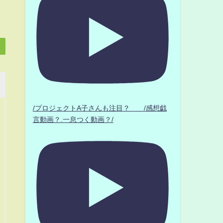
/プロジェクトA子さんも注目？ /感想戯
言動画？.一息つく動画？/