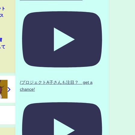
ット
ス
冒
して
/プロジェクトA子さんも注目？ get a
chance!