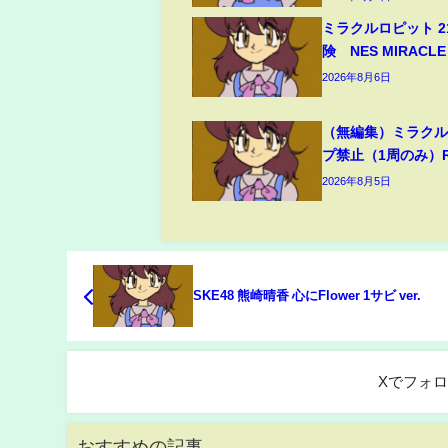
ミラクルロピット 2
険 NES MIRACLE 
2026年8月6日
（無編集）ミラクル
プ禁止（1周のみ）RT
2026年8月5日
SKE48 熊崎晴香 心にFlower 1サビ ver.
Xでフォ
おすすめの記事