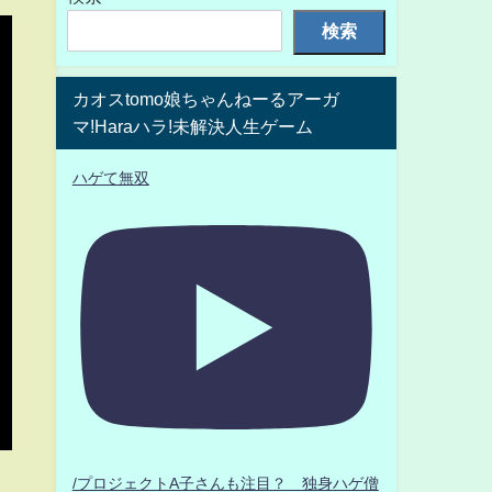
検索
カオスtomo娘ちゃんねーるアーガ
マ!Haraハラ!未解決人生ゲーム
ハゲて無双
/プロジェクトA子さんも注目？ 独身ハゲ僧