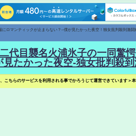
速報にロマンティックが止まらない？--僕が見たかった夜空！独女批判殺到激闘
！--二代目襲名火浦氷子の一同
見たかった夜空-独女批判殺到
、こちらのサービスを利用される事でかろうじて運営できています＞本