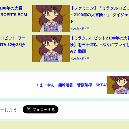
100年の大冒
【ファミコン】「ミラクルロピ
ROPIT'S BGM
～2100年の大冒険～」 ダイジェ
ト
2026年8月6日
ロピット ワー
【ミラクルロピット2100年の大
A 12分28秒
険】を三十年以上ぶりにプレイ
みた動画
2026年8月5日
くまーやん 熊崎晴香 菅原茉椰 SKE48
ローしよう