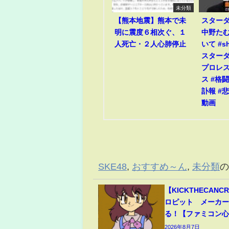
未分類
【熊本地震】熊本で未
スター
明に震度６相次ぐ、１
中野たむ
人死亡・２人心肺停止
いて #sho
スターダム
プロレス
ス #格闘
訃報 #悲
動画
SKE48
,
おすすめ～ん
,
未分類
【KICKTHECAN
ロピット メーカ
る！【ファミコン
2026年8月7日