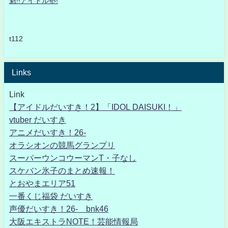
魁!!アイドル塾!
t112
Links
Link
【アイドルだいすき！2】「IDOL DAISUKI！」
vtuber だいすき
アニメだいすき！26-
オラシオンの競馬グランプリ
スーパーウンコウーマンT・子なし
スケバン氷子のまとめ速報！
とおやまエリア51
一番くじ福袋 だいすき
声優だいすき！26- bnk46
大阪エキストラNOTE！芸能情報局