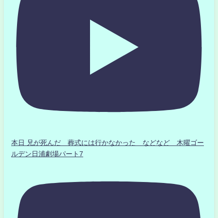
本日 兄が死んだ 葬式には行かなかった などなど 木曜ゴー
ルデン日浦劇場パート7