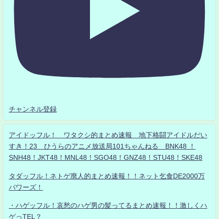
チャンネル登録
アイドッフル！ ワタクシ的まとめ速報 地下格闘アイドルだい
すき！23 ひうらのアニメ放送局101ちゃんねる BNK48 ！
SNH48！JKT48！MNL48！SGO48！GNZ48！STU48！SKE48
タダッフル！ネトゲ廃人的まとめ速報！！ネット乞食DE2000万
パワーズ！
・ハゲッフル！哀愁のハゲ男の髪ってるまとめ速報！！激しくハ
ゲっTEL？