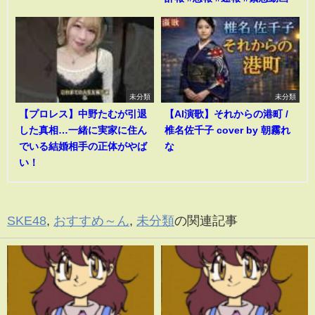
未分類
未分類
【プロレス】中野たむが引退
【AI演歌】それからの港町 /
した真相…一緒に実家に住ん
椎名佐千子 cover by 朝霧れ
でいる結婚相手の正体がやば
な
い！
SKE48
,
おすすめ～ん
,
未分類
の関連記事