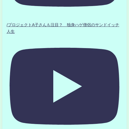
/プロジェクトA子さんも注目？ 独身ハゲ僧侶のサンドイッチ
人生