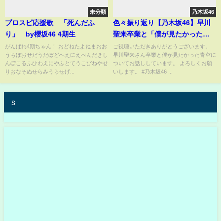
未分類
乃木坂46
プロスピ応援歌 「死んだふ
色々振り返り【乃木坂46】早川
り」 by櫻坂46 4期生
聖来卒業と「僕が見たかった青
空」について 33rdに同日リリ
がんばれ4期ちゃん！ おどねたよねまおお
ご視聴いただきありがとうございます。
うちぼおせだうだぼどへえにえべんだきし
早川聖来さん卒業と僕が見たかった青空に
ース？山下美月 与田祐希 久
んぼこるふひわえにやふとてうこびねやせ
ついてお話ししています。 よろしくお願
保史緒里 梅澤美波 遠藤さく
りおなそぬせらみうらせげ...
いします。 #乃木坂46 ...
ら 賀喜遥香 井上和 川﨑
桜 菅原咲月
s