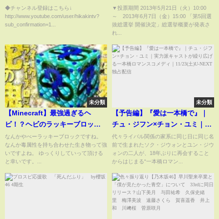
AKB48[非公式]
◆チャンネル登録はこちら↓
▼投票期間 2013年5月21日（火）10:00
http://www.youtube.com/user/hikakintv?
～ 2013年6月7日（金）15:00 「第5回選
sub_confirmation=1...
抜総選挙 開催決定」総選挙概要が発表さ
れ...
未分類
未分類
【Minecraft】最強過ぎるヘ
【予告編】『愛は一本橋で』｜
ビ！？ヘビのラッキーブロック1
チュ・ジフン×チョン・ユミ｜実
スタック使い切るまで生き残
力派キャストが繰り広げる一本
なんかやべーラッキーブロックですね。
代々ライバル関係の家系に同じ日に同じ名
なんか毒属性を持ち合わせた生き物って強
前で生まれたソク・ジウォンとユン・ジウ
れ！
橋ロマンスコメディ｜
いですよね。 ゆっくりしていって頂ける
ォンの二人が、18年ぶりに再会すること
11/23(土)U-NEXT独占配信
と幸いです。...
からはじまる“一本橋ロマン...