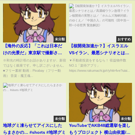
未分類
おすすめ
【海外の反応】「これは日本だ
【核開発加速か？】イスラエル
けの光景だ」東京駅で撮影され
VSイラン、最悪シナリオとは／
た『７分間の映像』に海外が騒
高濃縮ウラン急増？イラン核開
※和光の時計塔のお話がありますが、新宿
▼不動産投資をするなら！ 収益物件数
ではなく銀座です。申し訳ございません。
NO.1「楽待アプリ」
然となった理由
発の実態とは／「ホルムズ海峡
■フリー素材 動画：Pixabay（フリー動
https://www.rakumachi.jp/r/yhttr4ve?uiai...
封鎖」のゆくえ／「中国介入」
画） 音楽：魔王魂...
の可能性《田中浩一郎×小谷哲男
緊急解説》
未分類
未分類
地球グミ凍らせてアイスにした
YouTubeでAKB48総選挙を楽し
らまさかの… #shorts #地球グミ
もうプロジェクト 横山由依篇/