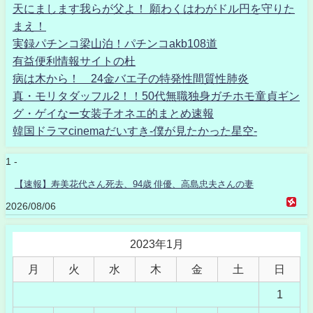
天にまします我らが父よ！ 願わくはわがドル円を守りた
まえ！
実録パチンコ梁山泊！パチンコakb108道
有益便利情報サイトの杜
病は木から！ 24金バエ子の特発性間質性肺炎
真・モリタダッフル2！！50代無職独身ガチホモ童貞ギン
グ・ゲイなー女装子オネエ的まとめ速報
韓国ドラマcinemaだいすき-僕が見たかった星空-
1 -
【速報】寿美花代さん死去、94歳 俳優、高島忠夫さんの妻
2026/08/06
2023年1月
月
火
水
木
金
土
日
1