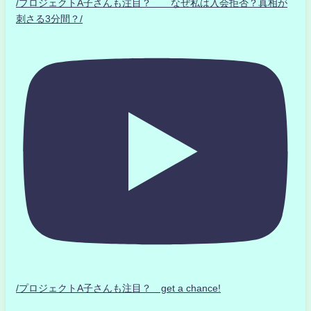
/プロジェクトA子さんも注目？ なぜ私は入会拒否？真相が
刺さる3分間？/
/プロジェクトA子さんも注目？ get a chance!