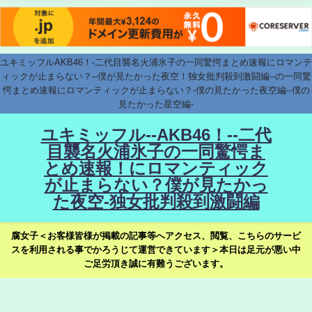
ユキミッフルAKB46！-二代目襲名火浦氷子の一同驚愕まとめ速報にロマンテ
ィックが止まらない？--僕が見たかった夜空！独女批判殺到激闘編--の一同驚
愕まとめ速報にロマンティックが止まらない？-僕の見たかった夜空編--僕の
見たかった星空編-
ユキミッフル--AKB46！--二代
目襲名火浦氷子の一同驚愕ま
とめ速報！にロマンティック
が止まらない？僕が見たかっ
た夜空-独女批判殺到激闘編
腐女子＜お客様皆様が掲載の記事等へアクセス、閲覧、こちらのサービ
スを利用される事でかろうじて運営できています＞本日は足元が悪い中
ご足労頂き誠に有難うございます。