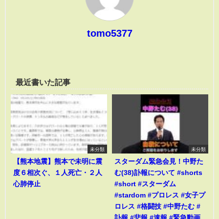
tomo5377
最近書いた記事
未分類
未分類
【熊本地震】熊本で未明に震
スターダム緊急会見！中野た
度６相次ぐ、１人死亡・２人
む(38)訃報について #shorts
心肺停止
#short #スターダム
#stardom #プロレス #女子プ
ロレス #格闘技 #中野たむ #
訃報 #悲報 #速報 #緊急動画