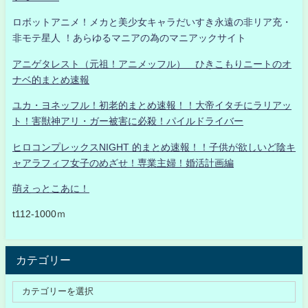
ロボットアニメ！メカと美少女キャラだいすき永遠の非リア充・
非モテ星人 ！あらゆるマニアの為のマニアックサイト
アニゲタレスト（元祖！アニメッフル） ひきこもりニートのオ
ナベ的まとめ速報
ユカ・ヨネッフル！初老的まとめ速報！！大帝イタチにラリアッ
ト！害獣神アリ・ガー被害に必殺！パイルドライバー
ヒロコンプレックスNIGHT 的まとめ速報！！子供が欲しいど陰キ
ャアラフィフ女子のめざせ！専業主婦！婚活計画編
萌えっとこあに！
t112-1000ｍ
カテゴリー