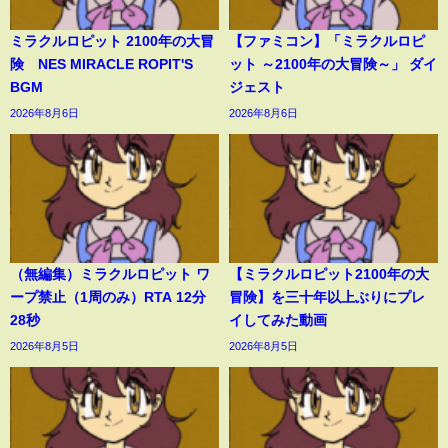
ミラクルロピット 2100年の大冒
【ファミコン】「ミラクルロピ
険 NES MIRACLE ROPIT'S
ット ～2100年の大冒険～」 ダイ
BGM
ジェスト
2026年8月6日
2026年8月6日
（無編集）ミラクルロピット ワ
【ミラクルロピット2100年の大
ープ禁止（1周のみ）RTA 12分
冒険】を三十年以上ぶりにプレ
28秒
イしてみた動画
2026年8月5日
2026年8月5日