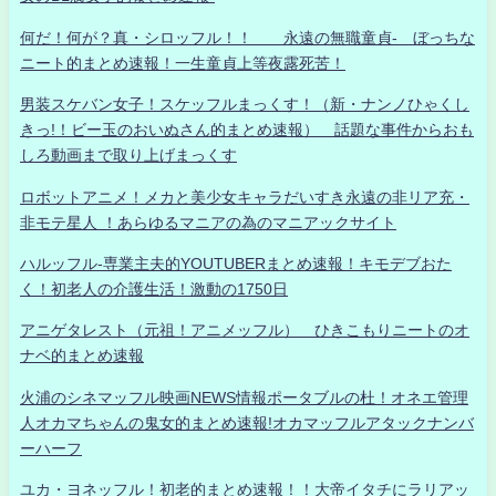
何だ！何が？真・シロッフル！！ 永遠の無職童貞- ぼっちな
ニート的まとめ速報！一生童貞上等夜露死苦！
男装スケバン女子！スケッフルまっくす！（新・ナンノひゃくし
きっ!！ビー玉のおいぬさん的まとめ速報） 話題な事件からおも
しろ動画まで取り上げまっくす
ロボットアニメ！メカと美少女キャラだいすき永遠の非リア充・
非モテ星人 ！あらゆるマニアの為のマニアックサイト
ハルッフル-専業主夫的YOUTUBERまとめ速報！キモデブおた
く！初老人の介護生活！激動の1750日
アニゲタレスト（元祖！アニメッフル） ひきこもりニートのオ
ナベ的まとめ速報
火浦のシネマッフル映画NEWS情報ポータブルの杜！オネエ管理
人オカマちゃんの鬼女的まとめ速報!オカマッフルアタックナンバ
ーハーフ
ユカ・ヨネッフル！初老的まとめ速報！！大帝イタチにラリアッ