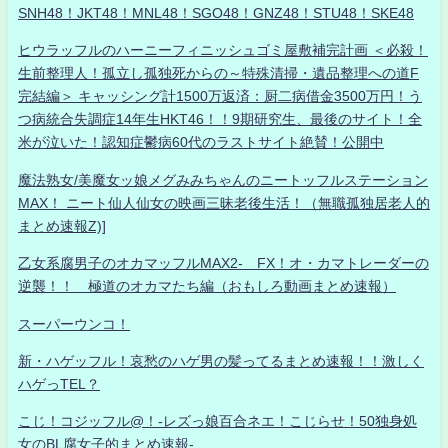
SNH48！JKT48！MNL48！SGO48！GNZ48！STU48！SKE48
ヒウラッフルのハーニーフィニッシュゴミ屋敷補完計画 ＜必殺！
生前整理人！孤立し孤独死からの～特殊清掃・遺品整理への道F
完結編＞ キャッシング計1500万返済：厨二病借金3500万円！う
つ病統合失調症14年生HKT46！！9期研究生、最後のサイト！全
米が泣いた！認知症鬱病60代のラストサイト絶賛！公開中
魔法熟女/美魔女ッ娘メグみみちゃんのニートッフルステーション
MAX！ ニート仙人仙女の映画三昧老後生活！（無職孤独居老人的
まとめ速報Z)]
乙女系腐男子のオカマッフルMAX2- FX！オ・カマトレーダーの
逆襲！！ 極道のオカマたち編（おもしろ動画まとめ速報）
スーパーウンコ！
新・ハゲッフル！哀愁のハゲ男の髪ってるまとめ速報！！激しく
ハゲっTEL？
こじ！コジッフル@！-レズっ娘百合ネエ！こじらせ！50独身処
女のBL腐女子的まとめ速報-