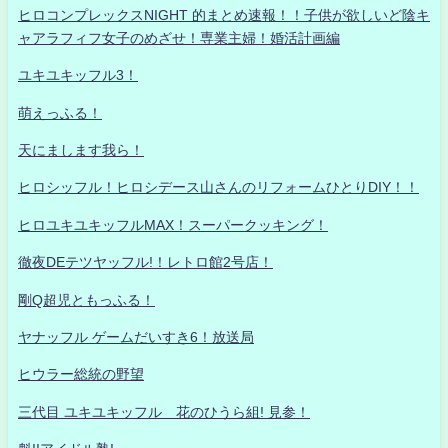
ヒロコンプレックスNIGHT 的まとめ速報！！子供が欲しいど陰キ
ャアラフィフ女子のめざせ！専業主婦！婚活計画編
ユキユキッフル3！
萌えっふる！
天にまします我ら！
ヒロシッフル！ヒロシデース山さんのリフォームひとりDIY！！
ヒロユキユキッフルMAX！スーパークッキング！
徹夜DEテツヤッフル!！レトロ館2号店！
剛Q超児ともっふる！
ヤナッフル ゲームだいすき6！放送局
ヒウラー総統の野望
三代目 ユキユキッフル 花のひうら組! 見参！