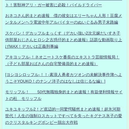
ト！害獣神アリ・ガー被害に必殺！パイルドライバー
おネコさん的まとめ速報 僕の彼女はエリーちゃん人形！豆腐メ
ンタルメンヘラ電波中年アルバイターのぬいぐるみ男子末路編
スケバン！デカッフルまっくす（デカい強い2次元嫁だいすき子
供部屋おじさんヒロシ之古惑仔的まとめ速報）話題な動画取り上
げMAX！デカいは正義刑事編
アキヨッフル-！ネオニートスケ番長のエキストラ芸能情報局！
（子ども部屋おばさんの自宅警備員的まとめ速報）
[ヨシヨシロッフル-！！-素浪人勇者カツオンの未解決事件簿へよ
うこそYOUKO！のナンノ洋子のはなしは信じるな編）]
モリッフル！ 50代無職独身的まとめ速報！有益便利情報サイ
トの杜 モリッフル
ユキユキッフル2！ど底辺的一同驚愕騒然まとめ速報！超氷河期
世代！人生の強制ロスカットですべてを失ったキグナス氷子の愛
のクリスタルキングボンビー脱出大作戦