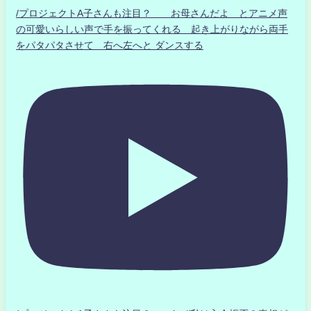
/プロジェクトA子さんも注目？ お母さんだよ とアニメ声
の可愛いらしい声で手を振ってくれる 起き上がりながら両手
をパタパタさせて 右へ左へと ダンスする