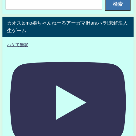
検索
カオスtomo娘ちゃんねーるアーガマ!Haraハラ!未解決人
生ゲーム
ハゲて無双