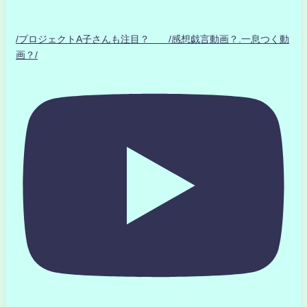
/プロジェクトA子さんも注目？ /感想戯言動画？.一息つく動
画？/