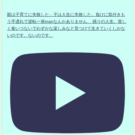
親は子育てに失敗した」子は人生に失敗した。負けに気付きも
う手遅れで逆転一発manなんかありません、 残りの人生、貧し
く食いつないでわずかな楽しみなど見つけて生きていくしかな
いのです。ないのです。