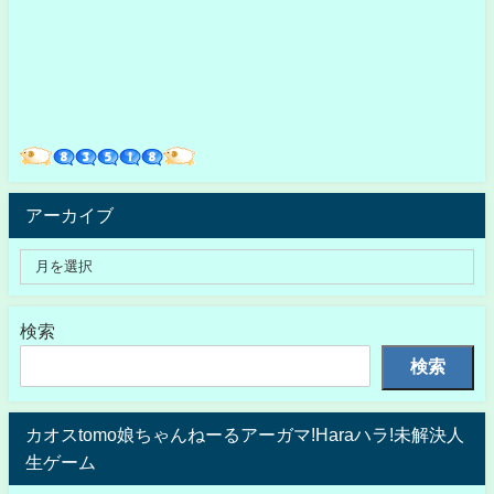
アーカイブ
検索
検索
カオスtomo娘ちゃんねーるアーガマ!Haraハラ!未解決人
生ゲーム