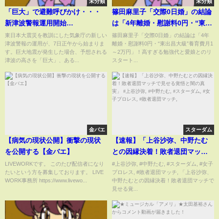
未分類
未分類
「巨大」で避難呼びかけ・・・
篠田麻里子「交際0日婚」の結論
新津波警報運用開始
は「4年離婚・慰謝料0円・“東出
（13/03/07）
昌大級”養育費月1～2万円」！高
東日本大震災を教訓にした気象庁の新しい
篠田麻里子「交際0日婚」の結論は「4年
津波警報の運用が、7日正午から始まりま
離婚・慰謝料0円・“東出昌大級”養育費月1
すぎる勉強代と愛娘とのリスタ
す。巨大地震が発生した場合、予想される
～2万円」！高すぎる勉強代と愛娘とのリ
ート
津波の高さを「巨大」、ある...
スタート...
金バエ
スターダム
【病気の現状公開】衝撃の現状
【速報】「上谷沙弥、中野たむ
を公開する【金バエ】
との因縁決着！敗者退団マッチ
で見せる覚悟と闇の真実」 #上谷
LIVEWORKです。 このたび配信者になり
#上谷沙弥, #中野たむ, #スターダム, #女子
たいという方を募集しております。 LIVE
プロレス, #敗者退団マッチ, 「上谷沙弥、
沙弥, #中野たむ, #スターダム, #
WORK事務所 https://www.livewo...
中野たむとの因縁決着！敗者退団マッチで
女子プロレス, #敗者退団マッチ,
見せる覚...