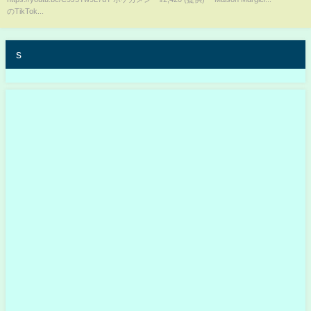
のTikTok...
s