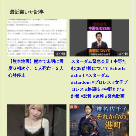
最近書いた記事
未分類
未分類
【熊本地震】熊本で未明に震
スターダム緊急会見！中野た
度６相次ぐ、１人死亡・２人
む(38)訃報について #shorts
心肺停止
#short #スターダム
#stardom #プロレス #女子プ
ロレス #格闘技 #中野たむ #
訃報 #悲報 #速報 #緊急動画