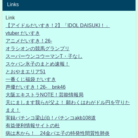
Links
Link
【アイドルだいすき！2】「IDOL DAISUKI！」
vtuber だいすき
アニメだいすき！26-
オラシオンの競馬グランプリ
スーパーウンコウーマンT・子なし
スケバン氷子のまとめ速報！
とおやまエリア51
一番くじ福袋 だいすき
声優だいすき！26- bnk46
大阪エキストラNOTE！芸能情報局
天にまします我らが父よ！ 願わくはわがドル円を守りた
まえ！
実録パチンコ梁山泊！パチンコakb108道
有益便利情報サイトの杜
病は木から！ 24金バエ子の特発性間質性肺炎