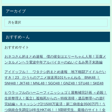
アーカイブ
おすすめ～ん
おすすめサイト
おネコさん的まとめ速報 僕の彼女はエリーちゃん人形！豆腐メ
ンタルメンヘラ電波中年アルバイターのぬいぐるみ男子末路編
アイドッフル！ ワタクシ的まとめ速報 地下格闘アイドルだい
すき！23 ひうらのアニメ放送局101ちゃんねる BNK48 ！
SNH48！JKT48！MNL48！SGO48！GNZ48！STU48！SKE48
ヒウラッフルのハーニーフィニッシュゴミ屋敷補完計画 ＜必殺！
生前整理人！孤立し孤独死からの～特殊清掃・遺品整理への道F
完結編＞ キャッシング計1500万返済：厨二病借金3500万円！う
つ病統合失調症14年生HKT46！！9期研究生、最後のサイト！全