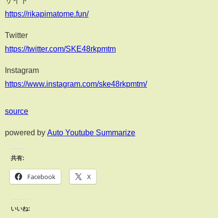
https://rikapimatome.fun/
Twitter
https://twitter.com/SKE48rkpmtm
Instagram
https://www.instagram.com/ske48rkpmtm/
source
powered by
Auto Youtube Summarize
共有:
Facebook
X
いいね: