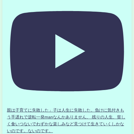
親は子育てに失敗した」子は人生に失敗した。負けに気付きも
う手遅れで逆転一発manなんかありません、 残りの人生、貧し
く食いつないでわずかな楽しみなど見つけて生きていくしかな
いのです。ないのです。