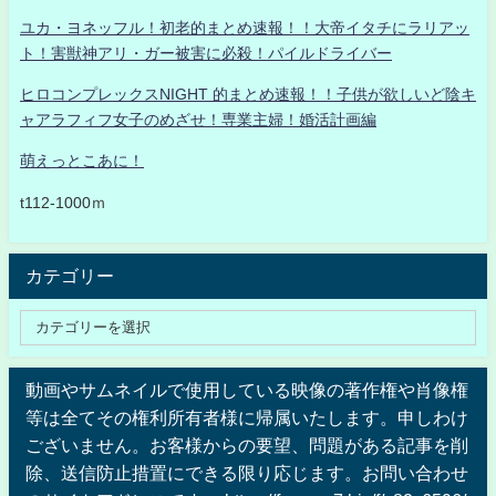
ユカ・ヨネッフル！初老的まとめ速報！！大帝イタチにラリアッ
ト！害獣神アリ・ガー被害に必殺！パイルドライバー
ヒロコンプレックスNIGHT 的まとめ速報！！子供が欲しいど陰キ
ャアラフィフ女子のめざせ！専業主婦！婚活計画編
萌えっとこあに！
t112-1000ｍ
カテゴリー
動画やサムネイルで使用している映像の著作権や肖像権
等は全てその権利所有者様に帰属いたします。申しわけ
ございません。お客様からの要望、問題がある記事を削
除、送信防止措置にできる限り応じます。お問い合わせ