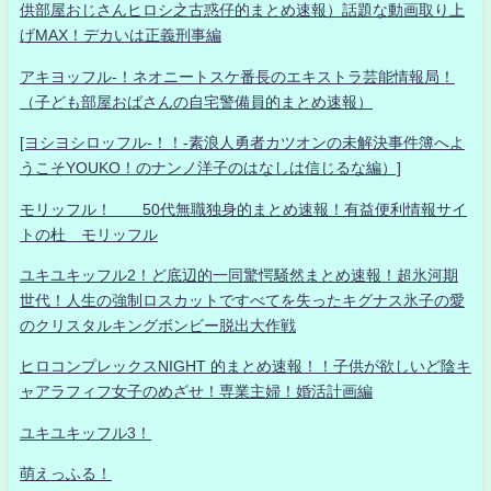
供部屋おじさんヒロシ之古惑仔的まとめ速報）話題な動画取り上
げMAX！デカいは正義刑事編
アキヨッフル-！ネオニートスケ番長のエキストラ芸能情報局！
（子ども部屋おばさんの自宅警備員的まとめ速報）
[ヨシヨシロッフル-！！-素浪人勇者カツオンの未解決事件簿へよ
うこそYOUKO！のナンノ洋子のはなしは信じるな編）]
モリッフル！ 50代無職独身的まとめ速報！有益便利情報サイ
トの杜 モリッフル
ユキユキッフル2！ど底辺的一同驚愕騒然まとめ速報！超氷河期
世代！人生の強制ロスカットですべてを失ったキグナス氷子の愛
のクリスタルキングボンビー脱出大作戦
ヒロコンプレックスNIGHT 的まとめ速報！！子供が欲しいど陰キ
ャアラフィフ女子のめざせ！専業主婦！婚活計画編
ユキユキッフル3！
萌えっふる！