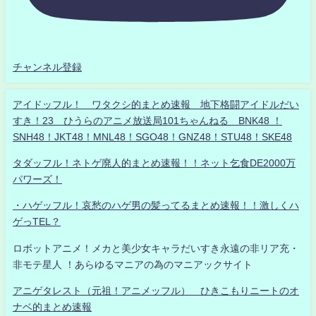
チャンネル登録
アイドッフル！ ワタクシ的まとめ速報 地下格闘アイドルだい
すき！23 ひうらのアニメ放送局101ちゃんねる BNK48 ！
SNH48！JKT48！MNL48！SGO48！GNZ48！STU48！SKE48
タダッフル！ネトゲ廃人的まとめ速報！！ネット乞食DE2000万
パワーズ！
・ハゲッフル！哀愁のハゲ男の髪ってるまとめ速報！！激しくハ
ゲっTEL？
ロボットアニメ！メカと美少女キャラだいすき永遠の非リア充・
非モテ星人 ！あらゆるマニアの為のマニアックサイト
アニゲタレスト（元祖！アニメッフル） ひきこもりニートのオ
ナベ的まとめ速報