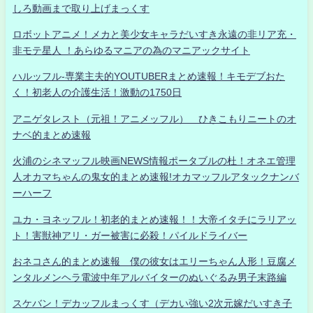
しろ動画まで取り上げまっくす
ロボットアニメ！メカと美少女キャラだいすき永遠の非リア充・
非モテ星人 ！あらゆるマニアの為のマニアックサイト
ハルッフル-専業主夫的YOUTUBERまとめ速報！キモデブおた
く！初老人の介護生活！激動の1750日
アニゲタレスト（元祖！アニメッフル） ひきこもりニートのオ
ナベ的まとめ速報
火浦のシネマッフル映画NEWS情報ポータブルの杜！オネエ管理
人オカマちゃんの鬼女的まとめ速報!オカマッフルアタックナンバ
ーハーフ
ユカ・ヨネッフル！初老的まとめ速報！！大帝イタチにラリアッ
ト！害獣神アリ・ガー被害に必殺！パイルドライバー
おネコさん的まとめ速報 僕の彼女はエリーちゃん人形！豆腐メ
ンタルメンヘラ電波中年アルバイターのぬいぐるみ男子末路編
スケバン！デカッフルまっくす（デカい強い2次元嫁だいすき子