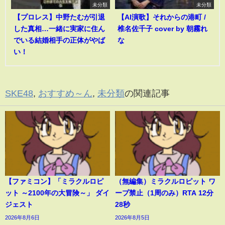
未分類
未分類
【プロレス】中野たむが引退
【AI演歌】それからの港町 /
した真相…一緒に実家に住ん
椎名佐千子 cover by 朝霧れ
でいる結婚相手の正体がやば
な
い！
SKE48
,
おすすめ～ん
,
未分類
の関連記事
【ファミコン】「ミラクルロピ
（無編集）ミラクルロピット ワ
ット ～2100年の大冒険～」 ダイ
ープ禁止（1周のみ）RTA 12分
ジェスト
28秒
2026年8月6日
2026年8月5日