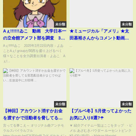
未分類
未分類
Aぇ!!!!!!ゐこ 動画 大学日本一
★ミュージカル「アメリ」★太
の立命館アメフト部を調査 3月
田基裕さんからコメント動画が
22日
届きました！
Aぇ!!!!!!ゐこ 2025年3月22日内容：よゐ
...
ことAぇ! groupが関西を盛り上げるべく
様々なことを全力調査出演者：よゐこ A
ぇ!...
未分類
未分類
【神回】アカウント消すかお金
【ブルベ冬】5月使ってよかった
を渡すかで活動者を脅してる害
お気に入り8選?️☂️
悪配信者がまじでやばい…生放
言ってる事こえ～ オリジナル曲アンチモ
▼ 紹介アイテム一覧はここをタップ ⁡ ・ピ
ラルスパイラルフル
メル あざむきパウダー ルーセントピンク
送中に大喧嘩…
https://youtu.be/C9J5Yw9L7uY ポケカメン
¥2,420 (提供) ・Maison Margiel...