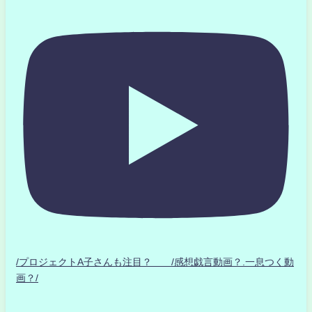
/プロジェクトA子さんも注目？ /感想戯言動画？.一息つく動
画？/