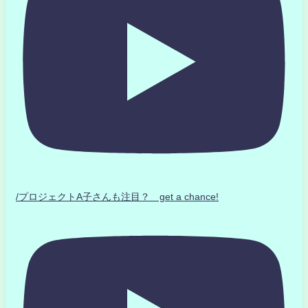
/プロジェクトA子さんも注目？ get a chance!