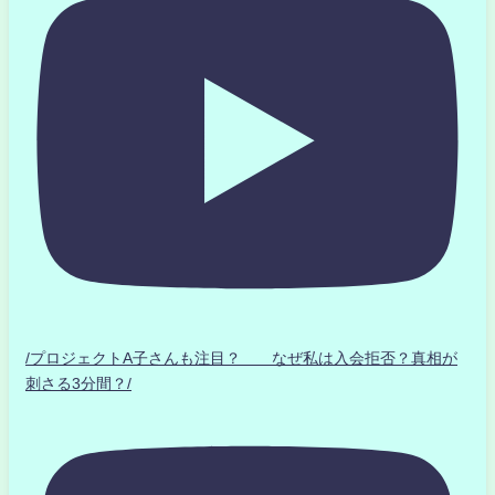
/プロジェクトA子さんも注目？ なぜ私は入会拒否？真相が
刺さる3分間？/