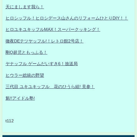
天にまします我ら！
ヒロシッフル！ヒロシデース山さんのリフォームひとりDIY！！
ヒロユキユキッフルMAX！スーパークッキング！
徹夜DEテツヤッフル!！レトロ館2号店！
剛Q超児ともっふる！
ヤナッフル ゲームだいすき6！放送局
ヒウラー総統の野望
三代目 ユキユキッフル 花のひうら組! 見参！
魁!!アイドル塾!
t112