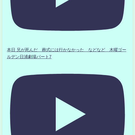
本日 兄が死んだ 葬式には行かなかった などなど 木曜ゴー
ルデン日浦劇場パート7