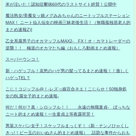
米が泣いた！認知症鬱病60代のラストサイト絶賛！公開中
魔法熟女/美魔女ッ娘メグみみちゃんのニートッフルステーション
MAX！ ニート仙人仙女の映画三昧老後生活！（無職孤独居老人的
まとめ速報Z)]
乙女系腐男子のオカマッフルMAX2- FX！オ・カマトレーダーの
逆襲！！ 極道のオカマたち編（おもしろ動画まとめ速報）
スーパーウンコ！
新・ハゲッフル！哀愁のハゲ男の髪ってるまとめ速報！！激しく
ハゲっTEL？
こじ！コジッフル@！-レズっ娘百合ネエ！こじらせ！50独身処
女のBL腐女子的まとめ速報-
何だ！何が？真・シロッフル！！ 永遠の無職童貞- ぼっちな
ニート的まとめ速報！一生童貞上等夜露死苦！
男装スケバン女子！スケッフルまっくす！（新・ナンノひゃくし
きっ!！ビー玉のおいぬさん的まとめ速報） 話題な事件からおも