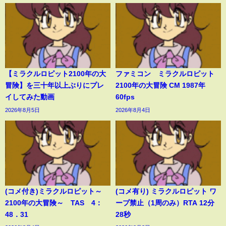
【ミラクルロピット2100年の大
ファミコン ミラクルロピット
冒険】を三十年以上ぶりにプレ
2100年の大冒険 CM 1987年
イしてみた動画
60fps
2026年8月5日
2026年8月4日
(コメ付き)ミラクルロピット～
(コメ有り) ミラクルロピット ワ
2100年の大冒険～ TAS 4：
ープ禁止（1周のみ）RTA 12分
48．31
28秒