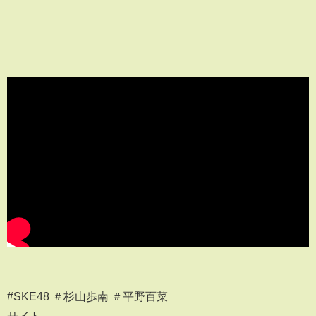
#SKE48 ＃杉山歩南 ＃平野百菜
サイト