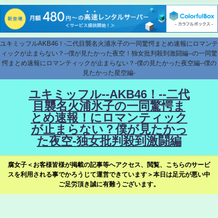
ユキミッフルAKB46！-二代目襲名火浦氷子の一同驚愕まとめ速報にロマンテ
ィックが止まらない？--僕が見たかった夜空！独女批判殺到激闘編--の一同驚
愕まとめ速報にロマンティックが止まらない？-僕の見たかった夜空編--僕の
見たかった星空編-
ユキミッフル--AKB46！--二代
目襲名火浦氷子の一同驚愕ま
とめ速報！にロマンティック
が止まらない？僕が見たかっ
た夜空-独女批判殺到激闘編
腐女子＜お客様皆様が掲載の記事等へアクセス、閲覧、こちらのサービ
スを利用される事でかろうじて運営できています＞本日は足元が悪い中
ご足労頂き誠に有難うございます。